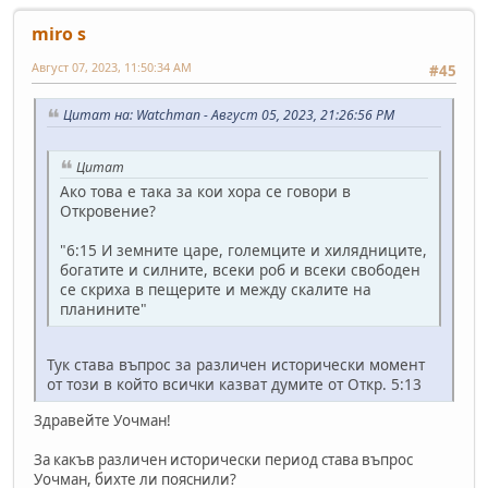
miro s
Август 07, 2023, 11:50:34 AM
#45
Цитат на: Watchman - Август 05, 2023, 21:26:56 PM
Цитат
Ако това е така за кои хора се говори в
Откровение?
"6:15 И земните царе, големците и хилядниците,
богатите и силните, всеки роб и всеки свободен
се скриха в пещерите и между скалите на
планините"
Тук става въпрос за различен исторически момент
от този в който всички казват думите от Откр. 5:13
Здравейте Уочман!
За какъв различен исторически период става въпрос
Уочман, бихте ли пояснили?