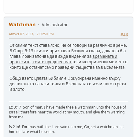
Watchman
Administrator
Август 07, 2023, 12:00:50 PM
#46
От самия текст става ясно, че се говори за различно време.
В Откр. 5:13 всички признават Божията слава, докато в 6-а
глава Йоан започва да вижда видения за
времената и
процесите, които предшестват
този исторически момент в
който ще останат само праведни същества във Вселената.
Общо взето цялата Библия е фокусирана именно върху
достигането на тази точка и Вселената се изчисти от греха
и злото.
Ez 3:17 Son of man, I have made thee a watchman unto the house of
Israel: therefore hear the word at my mouth, and give them warning
from me.
Is 21:6 For thus hath the Lord said unto me, Go, set a watchman, let
him declare what he seeth.