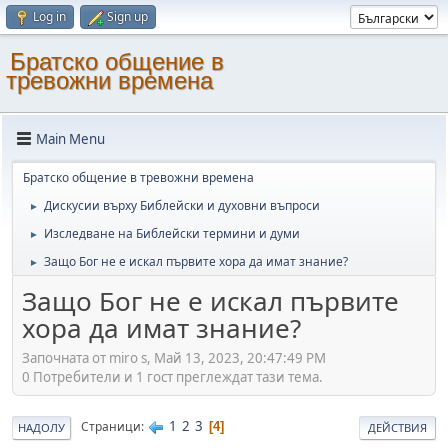
Log in
Sign up
Братско общение в
тревожни времена
Main Menu
Братско общение в тревожни времена
Дискусии върху Библейски и духовни въпроси
►
Изследване на Библейски термини и думи
►
Защо Бог не е искал първите хора да имат знание?
►
Защо Бог не е искал първите
хора да имат знание?
Започната от miro s, Май 13, 2023, 20:47:49 PM
0 Потребители и 1 гост преглеждат тази тема.
1
2
3
Страници
4
НАДОЛУ
ДЕЙСТВИЯ