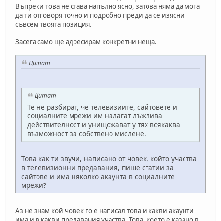
Въпреки това не става напълно ясно, затова няма да мога
да ти отговоря точно и подробно преди да се изясни
съвсем твоята позиция.
Засега само ще адресирам конкретни неща.
Цитат
Цитат
Те не разбират, че телевизиите, сайтовете и
социалните мрежи им налагат лъжлива
действителност и унищожават у тях всякаква
възможност за собствено мислене.
Това как ти звучи, написано от човек, който участва
в телевизионни предавания, пише статии за
сайтове и има няколко акаунта в социалните
мрежи?
Аз не знам кой човек го е написал това и какви акаунти
има и в какви предавания участва. Това, което е казано в