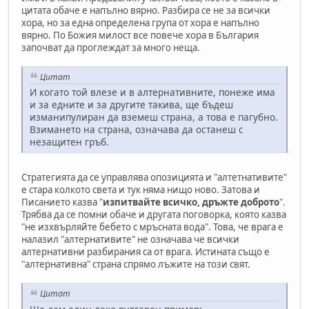
цитата обаче е напълно вярно. Разбира се не за всички
хора, но за една определена група от хора е напълно
вярно. По Божия милост все повече хора в България
започват да проглеждат за много неща.
Цитат
И когато той влезе и в алтернативните, понеже има
и за едните и за другите такива, ще бъдеш
изманипулиран да вземеш страна, а това е пагубно.
Взимането на страна, означава да останеш с
незащитен гръб.
Стратегията да се управлява опозицията и "алтетнативите"
е стара колкото света и тук няма нищо ново. Затова и
Писанието казва "
изпитвайте всичко, дръжте доброто
".
Трябва да се помни обаче и другата поговорка, която казва
"не изхвърляйте бебето с мръсната вода". Това, че врага е
налазил "алтернативите" не означава че всички
алтернативни разбирания са от врага. Истината също е
"алтернативна" страна спрямо лъжите на този свят.
Цитат