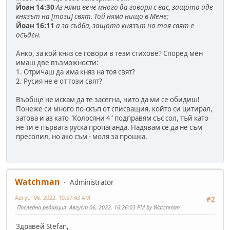
Йоан 14:30
Аз няма вече много да говоря с вас, защото иде
князът на [този] свят. Той няма нищо в Мене;
Йоан 16:11
а за съдба, защото князът на тоя свят е
осъден.
Анко, за кой княз се говори в тези стихове? Според мен
имаш две възможности:
1. Отричаш да има княз на тоя свят?
2. Русия не е от този свят?
Въобще не искам да те засегна, нито да ми се обидиш!
Понеже си много по-скъп от списващия, който си цитирал,
затова и аз като "Колосяни 4" подправям със сол, тъй като
не ти е първата руска пропаганда. Надявам се да не съм
пресолил, но ако съм - моля за прошка.
Watchman
Administrator
Август 06, 2022, 10:57:43 AM
#2
Последна редакция
: Август 06, 2022, 16:26:03 PM by Watchman
Здравей Stefan,