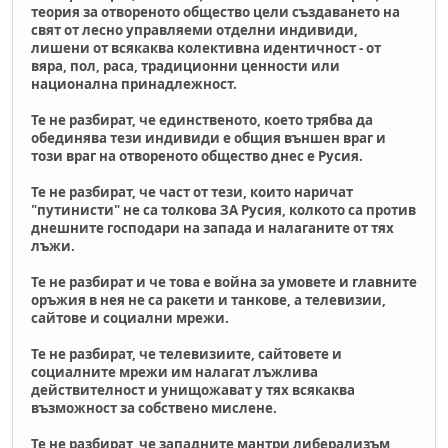
теория за отвореното общество цели създаването на
свят от лесно управляеми отделни индивиди,
лишени от всякаква колективна идентичност - от
вяра, пол, раса, традиционни ценности или
национална принадлежност.
Те не разбират, че единственото, което трябва да
обединява тези индивиди е общия външен враг и
този враг на отвореното общество днес е Русия.
Те не разбират, че част от тези, които наричат
"путинисти" не са толкова ЗА Русия, колкото са против
днешните господари на запада и налаганите от тях
лъжи.
Те не разбират и че това е война за умовете и главните
оръжия в нея не са ракети и танкове, а телевизии,
сайтове и социални мрежи.
Те не разбират, че телевизиите, сайтовете и
социалните мрежи им налагат лъжлива
действителност и унищожават у тях всякаква
възможност за собствено мислене.
Те не разбират, че западните мантри либерализъм,