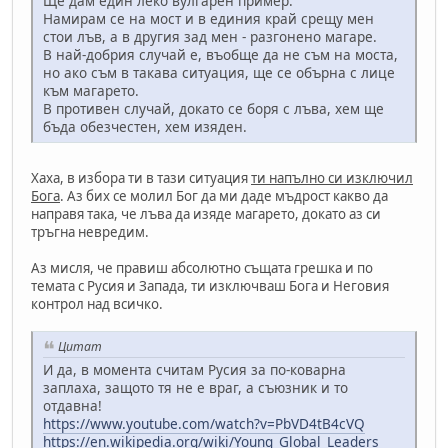
Ще дам един леко вулгарен пример:
Намирам се на мост и в единия край срещу мен
стои лъв, а в другия зад мен - разгонено магаре.
В най-добрия случай е, въобще да не съм на моста,
но ако съм в такава ситуация, ще се обърна с лице
към магарето.
В противен случай, докато се боря с лъва, хем ще
бъда обезчестен, хем изяден.
Хаха, в избора ти в тази ситуация
ти напълно си изключил
Бога
. Аз бих се молил Бог да ми даде мъдрост какво да
направя така, че лъва да изяде магарето, докато аз си
тръгна невредим.
Аз мисля, че правиш абсолютно същата грешка и по
темата с Русия и Запада, ти изключваш Бога и Неговия
контрол над всичко.
Цитат
И да, в момента считам Русия за по-коварна
заплаха, защото тя не е враг, а съюзник и то
отдавна!
https://www.youtube.com/watch?v=PbVD4tB4cVQ
https://en.wikipedia.org/wiki/Young_Global_Leaders