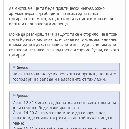
Аз мисля, че ще ти бъде
практически невъзможно
аргументирано да обориш "по всяка една точка"
цитираното от Анко, защото там са написани множество
верни и неопровержими неща.
Може да реагираш така, защото
ти се е сторило
, че в този
цитат Русия се величае по някакъв начин, но ако вникнеш
внимателно в духа на написаното ще видиш, че там ясно
се говори не толкова за подкрепата спрямо Русия, колкото
цитирам:
Цитат
не са толкова ЗА Русия, колкото са против днешните
господари на запада и налаганите от тях лъжи.
Цитат
Йоан 12:31 Сега е съдба на този свят; сега князът на
този свят ще бъде изхвърлен вън.
Йоан 14:30 Аз няма вече много да говоря с вас,
защото иде князът на [този] свят. Той няма нищо в
Мене;
Йоан 16:11 а за съдба, защото князът на тоя свят е