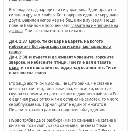
Бог владее над народите и ги управлява. Едни прави по-
силни, а други отслабва. Бог подкрепя едни, а съкрушава
други. Вавилон например не беше ли в лукавия? Нещо
повече Вавилон е посочен като
главата на империите на
дявола
. При все това ето какво се казва:
Дан. 2:37 Царю, ти си цар на царете, на когото
небесният Бог даде царство и сила, могъщество и
слава
;
Дан. 2:38 и където и да живеят човеците, горските
зверове, и небесните птици,
Той ги е дал в твоята
ръка
, и те е поставил господар над всички тях. Ти си
оная златна глава.
Ето защо ако ти си мислиш, че цитирайки, че сатана е
княза на този свят, това означава, че всичко, което се
случва със земните царства е чисто дяволска работа и Бог
е вдигнал ръце от тях и ги е оставил на самотек, то много
се заблуждаваш. Горния цитат е един от многото в
Писанието, които разсяват подобни заблуждения.
Първо трябва да се разбира - какво означава че сатана е
княза на "този свят", какво означава, че света "лежи в
лукавия". И въобще какво означава "този свят"? Думата