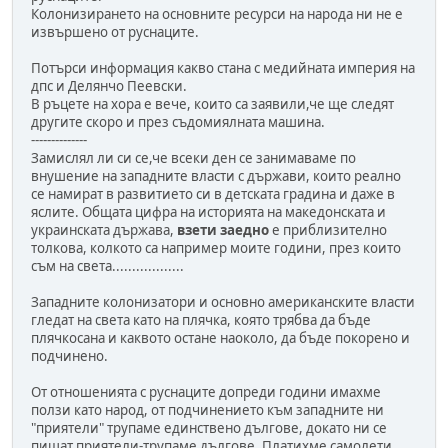
Колонизирането на основните ресурси на народа ни не е
извършено от руснаците.
Потърси информация какво стана с медийната империя на
дпс и Делянчо Пеевски.
В ръцете на хора е вече, които са заявили,че ще следят
другите скоро и през съдомиялната машина.
--------------
Замислял ли си се,че всеки ден се занимаваме по
внушение на западните власти с държави, които реално
се намират в развитието си в детската градина и даже в
яслите. Общата цифра на историята на македонската и
украинската държава,
взети заедно
е приблизително
толкова, колкото са например моите години, през които
съм на света..................
Западните колонизатори и основно американските власти
гледат на света като на плячка, която трябва да бъде
плячкосана и каквото остане наоколо, да бъде покорено и
подчинено.
От отношенията с руснаците допреди години имахме
ползи като народ, от подчинението към западните ни
"приятели" трупаме единствено дългове, докато ни се
пишат приятели-трупаме дългове. Платихме самолети,