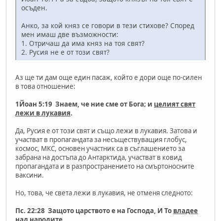
осъден.
Анко, за кой княз се говори в тези стихове? Според
мен имаш две възможности:
1. Отричаш да има княз на тоя свят?
2. Русия не е от този свят?
Аз ще ти дам още един пасаж, който е дори още по-силен
в това отношение:
1Йоан 5:19 Знаем, че ние сме от Бога; и
целият свят
лежи в лукавия
.
Да, Русия е от този свят и също лежи в лукавия. Затова и
участват в пропагандата за несъществуващия глобус,
космос, МКС, основен участник са в съглашението за
забрана на достъпа до Антарктида, участват в ковид
пропагандата и в разпространението на смъртоносните
ваксини.
Но, това, че света лежи в лукавия, не отменя следното:
Пс. 22:28 Защото царството е на Господа, И То
владее
над народите
.