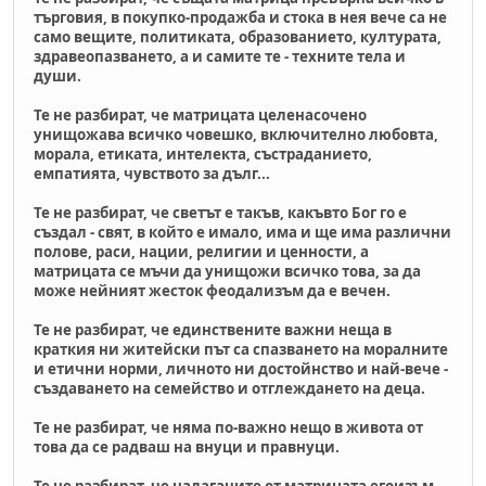
търговия, в покупко-продажба и стока в нея вече са не
само вещите, политиката, образованието, културата,
здравеопазването, а и самите те - техните тела и
души.
Те не разбират, че матрицата целенасочено
унищожава всичко човешко, включително любовта,
морала, етиката, интелекта, състраданието,
емпатията, чувството за дълг...
Те не разбират, че светът е такъв, какъвто Бог го е
създал - свят, в който е имало, има и ще има различни
полове, раси, нации, религии и ценности, а
матрицата се мъчи да унищожи всичко това, за да
може нейният жесток феодализъм да е вечен.
Те не разбират, че единствените важни неща в
краткия ни житейски път са спазването на моралните
и етични норми, личното ни достойнство и най-вече -
създаването на семейство и отглеждането на деца.
Те не разбират, че няма по-важно нещо в живота от
това да се радваш на внуци и правнуци.
Те не разбират, че налаганите от матрицата егоизъм,