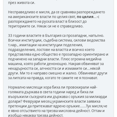
през живота си.
Несправедливо е мисля, да се сравнява разпореждането
на американските власти по целия свят,
по целия
...-с
разпореждането на руската власт в близост до
териториите си. Някак си не е справедливо.
33 години властите в България са прозападни, напълно.
Всички институции, съдебна система, силови ведомства
т.нар., имитации на институции поделения,
подразделения, лостове на властта и всичко което
представлява едно общество е прозападно ориентирано и
подчинено на западни власти. Плюс огромна медийна
машина, която работи денонощно. Накрая обвиняват за
некадърността си, алчността си и измамите си...някой
други. Ми то е направо смешно и жалко. Обвиняват други
за липсата на правда, когато те самите не я познават.
Нормално мислещи хора биха ли провокирали най-
голямата държава в света години наред и биха ли
въоръжили съседната им държава с оръжия за милиарди
долари? Февруари месец украинските власти заявиха
претенции да притежават ядрено оръжие......Тук мисля,че
е явно отсъствието на трезва мисловна дейност. Оттам и
изобщо някаква трезва дейност.