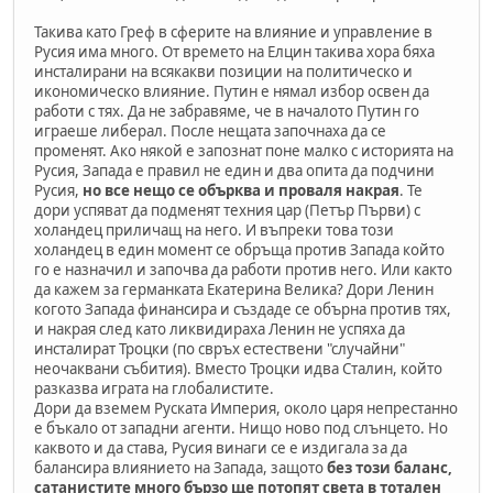
Такива като Греф в сферите на влияние и управление в
Русия има много. От времето на Елцин такива хора бяха
инсталирани на всякакви позиции на политическо и
икономическо влияние. Путин е нямал избор освен да
работи с тях. Да не забравяме, че в началото Путин го
играеше либерал. После нещата започнаха да се
променят. Ако някой е запознат поне малко с историята на
Русия, Запада е правил не един и два опита да подчини
Русия,
но все нещо се обърква и проваля накрая
. Те
дори успяват да подменят техния цар (Петър Първи) с
холандец приличащ на него. И въпреки това този
холандец в един момент се обръща против Запада който
го е назначил и започва да работи против него. Или както
да кажем за германката Екатерина Велика? Дори Ленин
когото Запада финансира и създаде се обърна против тях,
и накрая след като ликвидираха Ленин не успяха да
инсталират Троцки (по свръх естествени "случайни"
неочаквани събития). Вместо Троцки идва Сталин, който
разказва играта на глобалистите.
Дори да вземем Руската Империя, около царя непрестанно
е бъкало от западни агенти. Нищо ново под слънцето. Но
каквото и да става, Русия винаги се е издигала за да
балансира влиянието на Запада, защото
без този баланс,
сатанистите много бързо ще потопят света в тотален