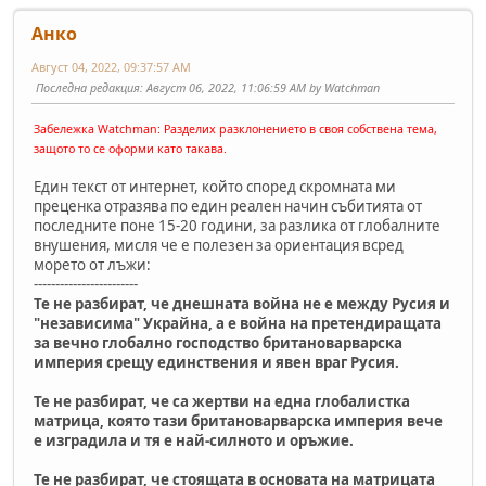
Анко
Август 04, 2022, 09:37:57 AM
Последна редакция
: Август 06, 2022, 11:06:59 AM by Watchman
Забележка Watchman: Разделих разклонението в своя собствена тема,
защото то се оформи като такава.
Един текст от интернет, който според скромната ми
преценка отразява по един реален начин събитията от
последните поне 15-20 години, за разлика от глобалните
внушения, мисля че е полезен за ориентация всред
морето от лъжи:
------------------------
Те не разбират, че днешната война не е между Русия и
"независима" Украйна, а е война на претендиращата
за вечно глобално господство британоварварска
империя срещу единствения и явен враг Русия.
Те не разбират, че са жертви на една глобалистка
матрица, която тази британоварварска империя вече
е изградила и тя е най-силното и оръжие.
Те не разбират, че стоящата в основата на матрицата