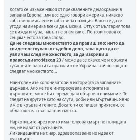
Когато се изкаже някоя от прехвалените демокрации в
западна Европа...ми все едно говори америка, никакво
собствено мислене и собствена позиция. Важно е да се
угоди на америка всеки ден. Всеки. Оттук от България това
се вижда и чува, навън не знам как е. По този повод се
сещам често за това слово:
Да не следваш множеството да правиш зло; нито да
свидетелствуваш в съдебно дело, така щото да се
увличаш след множеството, за да изкривиш
правосъдието;Изход 23
/ може да се окаже,че и оръжия
тукашните власти са пратили към Украйна...точно защото
следват множеството...
Най-големите колонизатори в историята са западните
държави. Ако не те е интересувала историята на
държавите, може би е време да и обърнеш внимание. Те
гледат на другите като на слуги, роби или мъртъвци. Явно
им е в кръвта и гените. Докато ти се пишат приятели, се
облагодетелстват за твоя сметка.
Наркотиците,чрез които има толкова смърт по пътищата
ни, не идват от руснаците.
Ликвидацията на т.нар. здравеопазване не идва от
руснаците.