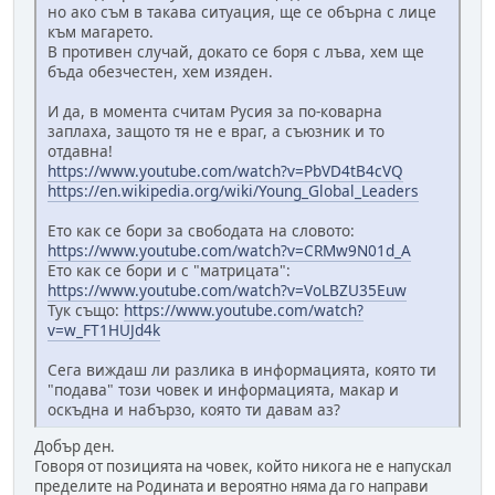
но ако съм в такава ситуация, ще се обърна с лице
към магарето.
В противен случай, докато се боря с лъва, хем ще
бъда обезчестен, хем изяден.
И да, в момента считам Русия за по-коварна
заплаха, защото тя не е враг, а съюзник и то
отдавна!
https://www.youtube.com/watch?v=PbVD4tB4cVQ
https://en.wikipedia.org/wiki/Young_Global_Leaders
Ето как се бори за свободата на словото:
https://www.youtube.com/watch?v=CRMw9N01d_A
Ето как се бори и с "матрицата":
https://www.youtube.com/watch?v=VoLBZU35Euw
Тук също:
https://www.youtube.com/watch?
v=w_FT1HUJd4k
Сега виждаш ли разлика в информацията, която ти
"подава" този човек и информацията, макар и
оскъдна и набързо, която ти давам аз?
Добър ден.
Говоря от позицията на човек, който никога не е напускал
пределите на Родината и вероятно няма да го направи