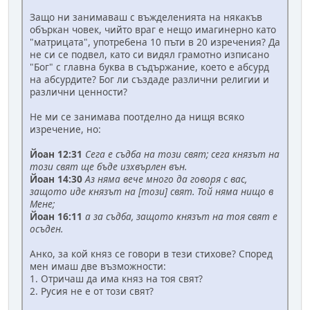
Защо ни занимаваш с въжделенията на някакъв
объркан човек, чийто враг е нещо имагинерно като
"матрицата", употребена 10 пъти в 20 изречения? Да
не си се подвел, като си видял грамотно изписано
"Бог" с главна буква в съдържание, което е абсурд
на абсурдите? Бог ли създаде различни религии и
различни ценности?
Не ми се занимава поотделно да нищя всяко
изречение, но:
Йоан 12:31
Сега е съдба на този свят; сега князът на
този свят ще бъде изхвърлен вън.
Йоан 14:30
Аз няма вече много да говоря с вас,
защото иде князът на [този] свят. Той няма нищо в
Мене;
Йоан 16:11
а за съдба, защото князът на тоя свят е
осъден.
Анко, за кой княз се говори в тези стихове? Според
мен имаш две възможности:
1. Отричаш да има княз на тоя свят?
2. Русия не е от този свят?