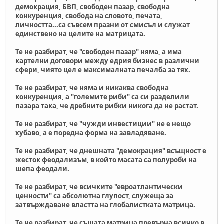
демокрация, БВП, свободен пазар, свободна
конкуренция, свобода на словото, печата,
личността...са съвсем празни от смисъл и служат
единствено на целите на матрицата.
Те не разбират, че "свободен пазар" няма, а има
картелни договори между едрия бизнес в различни
сфери, чиято цел е максималната печалба за тях.
Те не разбират, че няма и никаква свободна
конкуренция, а "големите риби" са си разделили
пазара така, че дребните рибки никога да не растат.
Те не разбират, че "чужди инвестиции" не е нещо
хубаво, а е поредна форма на завладяване.
Те не разбират, че днешната "демокрация" всъщност е
жесток феодализъм, в който масата са полуроби на
шепа феодали.
Те не разбират, че всичките "евроатлантически
ценности" са абсолютна глупост, служеща за
затвърждаване властта на глобалистката матрица.
Те не разбират, че същата матрица превърна всичко в