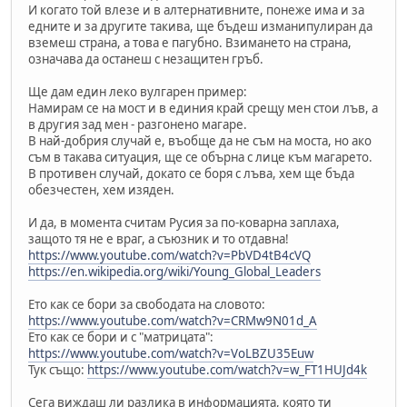
И когато той влезе и в алтернативните, понеже има и за
едните и за другите такива, ще бъдеш изманипулиран да
вземеш страна, а това е пагубно. Взимането на страна,
означава да останеш с незащитен гръб.
Ще дам един леко вулгарен пример:
Намирам се на мост и в единия край срещу мен стои лъв, а
в другия зад мен - разгонено магаре.
В най-добрия случай е, въобще да не съм на моста, но ако
съм в такава ситуация, ще се обърна с лице към магарето.
В противен случай, докато се боря с лъва, хем ще бъда
обезчестен, хем изяден.
И да, в момента считам Русия за по-коварна заплаха,
защото тя не е враг, а съюзник и то отдавна!
https://www.youtube.com/watch?v=PbVD4tB4cVQ
https://en.wikipedia.org/wiki/Young_Global_Leaders
Ето как се бори за свободата на словото:
https://www.youtube.com/watch?v=CRMw9N01d_A
Ето как се бори и с "матрицата":
https://www.youtube.com/watch?v=VoLBZU35Euw
Тук също:
https://www.youtube.com/watch?v=w_FT1HUJd4k
Сега виждаш ли разлика в информацията, която ти