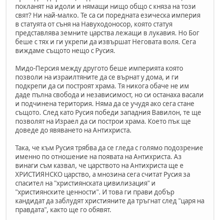
покланят на идоли и нямащи нищо общо с княза на този
свят? Ни най-малко. Те са си поредната езическа империя
в статуята от съня на Навуходоносор, която статуя
представлява земните царства лежащи в лукавия. Но Бог
беше с тях и ги укрепи да извършат Неговата воля. Сега
виждаме същото нещо с Русия.
Мидо-Персия между другото беше империята която
позволи на израилтяните да се върнат у дома, и ги
подкрепи да си построят храма. Тя никога обаче не им
даде пълна свобода и независимост, но си останаха васали
и подчинена територия. Няма да се учудя ако сега стане
същото. След като Русия победи западния Вавилон, те ще
позволят на Израел да си построи храма. Което пък ще
доведе до явяването на Антихриста.
Така, че към Русия трябва да се гледа с голямо подозрение
именно по отношение на появата на Антихриста. Аз
винаги съм казвал, че царството на Антихриста ще е
ХРИСТИЯНСКО царство, а мнозина сега считат Русия за
спасител на "християнската цивилизация" и
"християнските ценности". И това ги прави добър
кандидат да заблудят християните да тръгнат след "царя на
правдата", както ще го обявят.