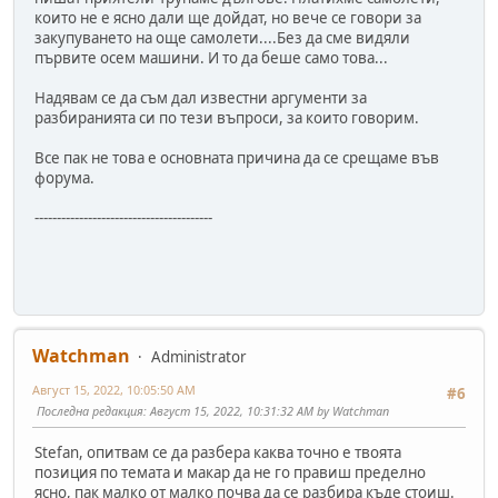
които не е ясно дали ще дойдат, но вече се говори за
закупуването на още самолети....Без да сме видяли
първите осем машини. И то да беше само това...
Надявам се да съм дал известни аргументи за
разбиранията си по тези въпроси, за които говорим.
Все пак не това е основната причина да се срещаме във
форума.
----------------------------------------
Watchman
Administrator
Август 15, 2022, 10:05:50 AM
#6
Последна редакция
: Август 15, 2022, 10:31:32 AM by Watchman
Stefan, опитвам се да разбера каква точно е твоята
позиция по темата и макар да не го правиш пределно
ясно, пак малко от малко почва да се разбира къде стоиш.