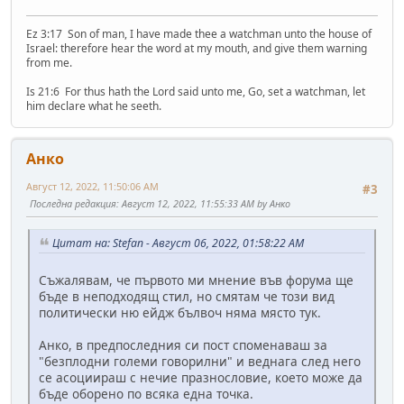
Ez 3:17 Son of man, I have made thee a watchman unto the house of
Israel: therefore hear the word at my mouth, and give them warning
from me.
Is 21:6 For thus hath the Lord said unto me, Go, set a watchman, let
him declare what he seeth.
Анко
Август 12, 2022, 11:50:06 AM
#3
Последна редакция
: Август 12, 2022, 11:55:33 AM by Анко
Цитат на: Stefan - Август 06, 2022, 01:58:22 AM
Съжалявам, че първото ми мнение във форума ще
бъде в неподходящ стил, но смятам че този вид
политически ню ейдж бълвоч няма място тук.
Анко, в предпоследния си пост споменаваш за
"безплодни големи говорилни" и веднага след него
се асоциираш с нечие празнословие, което може да
бъде оборено по всяка една точка.