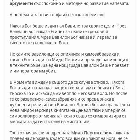
аргументи
със спокойно и методично развитие на тезата.
А по темата за този конфликт ето какво мисля:
Някога Бог беше издигнал Вавилон за своите цели. Чрез
Вавилон Бог наказа Египет за техните грехове и
престъпления. Чрез Вавилон Бог наказа и Израел за
тяхното отстъпление от Бога.
Но самите вавилонци се опияниха и самозабравиха и
тогава Бог въздигна Мидо-Персия и предаде вавилонците
в техните ръце. За една нощ града Вавилон беше превзет
и императора им убит.
В момента виждаме същото да се случва отново. Някога
Бог въздигна запада, защото хората там се бояха от Бога,
търсеха Го и искаха да живеят по Неговата воля. Но после
те се развратиха, самозабравиха и се превърнаха в
духовен и религиозен Вавилон. Затова Бог им праща една
нова Мидо-Персия (в книгата на Данаил тази империя се
символизира от мечката), която също се символизира от
мечката за да ги постави на мястото им.
Това означава ли че древната Мидо-Персия е била някаква
праведна държава, където всички се кланят на Бога, не се