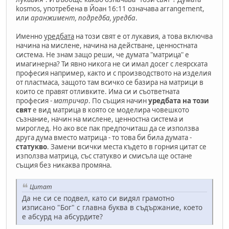
kosmos, употребена в Йоан 16:11 означава arrangement,
или
аранжимент, подредба, уредба
.
Именно
уредбата
на този свят е от лукавия, а това включва
начина на мислене, начина на действане, ценностната
система. Не знам защо реши, че думата "матрица" е
имагинерна? Ти явно никога не си имал досег с леярската
професия например, както и с производството на изделия
от пластмаса, защото там всичко се базира на матрици в
които се правят отливките. Има си и съответната
професия -
матричар
. По същия начин
уредбата на този
свят
е вид матрица в която се моделира човешкото
съзнание, начин на мислене, ценностна система и
мироглед. Но ако все пак предпочиташ да се използва
друга дума вместо матрица - то това би била думата -
статукво
. Замени всички места където в горния цитат се
използва матрица, със статукво и смисъла ще остане
същия без никаква промяна.
Цитат
Да не си се подвел, като си видял грамотно
изписано "Бог" с главна буква в съдържание, което
е абсурд на абсурдите?