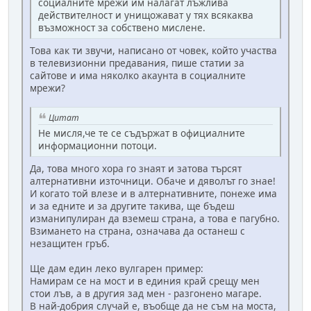
социалните мрежи им налагат лъжлива
действителност и унищожават у тях всякаква
възможност за собствено мислене.
Това как ти звучи, написано от човек, който участва
в телевизионни предавания, пише статии за
сайтове и има няколко акаунта в социалните
мрежи?
Цитат
Не мисля,че те се съдържат в официалните
информационни потоци.
Да, това много хора го знаят и затова търсят
алтернативни източници. Обаче и дяволът го знае!
И когато той влезе и в алтернативните, понеже има
и за едните и за другите такива, ще бъдеш
изманипулиран да вземеш страна, а това е пагубно.
Взимането на страна, означава да останеш с
незащитен гръб.
Ще дам един леко вулгарен пример:
Намирам се на мост и в единия край срещу мен
стои лъв, а в другия зад мен - разгонено магаре.
В най-добрия случай е, въобще да не съм на моста,