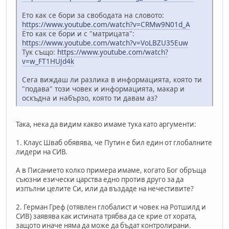
Ето как се бори за свободата на словото:
https://www.youtube.com/watch?v=CRMw9N01d_A
Ето как се бори и с "матрицата":
https://www.youtube.com/watch?v=VoLBZU35Euw
Тук също:
https://www.youtube.com/watch?
v=w_FT1HUJd4k
Сега виждаш ли разлика в информацията, която ти
"подава" този човек и информацията, макар и
оскъдна и набързо, която ти давам аз?
Така, нека да видим какво имаме тука като аргументи:
1. Клаус Шваб обявява, че Путин е бил един от глобалните
лидери на СИВ.
А в Писанието колко примера имаме, когато Бог обръща
съюзни езически царства едно против друго за да
изпълни целите Си, или да въздаде на нечестивите?
2. Герман Греф (отявлен глобалист и човек на Ротшилд и
СИВ) заявява как истината трябва да се крие от хората,
защото иначе няма да може да бъдат контролирани.