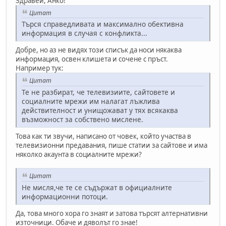
Здравей, Анко!
Цитат
Търся справедливата и максимално обективна
информация в случая с конфликта...
Добре, но аз не видях този списък да носи някаква
информация, освен клишета и сочене с пръст.
Например тук:
Цитат
Те не разбират, че телевизиите, сайтовете и
социалните мрежи им налагат лъжлива
действителност и унищожават у тях всякаква
възможност за собствено мислене.
Това как ти звучи, написано от човек, който участва в
телевизионни предавания, пише статии за сайтове и има
няколко акаунта в социалните мрежи?
Цитат
Не мисля,че те се съдържат в официалните
информационни потоци.
Да, това много хора го знаят и затова търсят алтернативни
източници. Обаче и дяволът го знае!