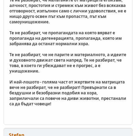
алчност, простотия и стремеж към живот без всякаква
отговорност, изпълнен само с лични удоволствия, не е
нищо друго освен път към пропастта, път към
самоунищожение.
Те не разбират, че пропагандата на която вярват е
пропаганда на дегенерацията, пропаганда, която им
забранява да останат нормални хора.
Те не разбират, че не парите и материалното, а идеите
и духовното движат света напред. Те не разбират, че
това, в което ги убеждават не е прогрес, а е
унищожение.
И най-лошото - голяма част от жертвите на матрицата
вече не разбират, че не разбират! Превърнати са в
бездушни и безобразни подобия на хора,
заприличали са повече на диви животни, престанали
са да бъдат човеци!
Stefan