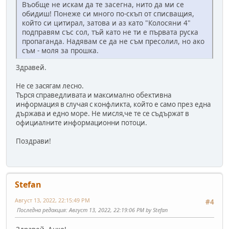
Въобще не искам да те засегна, нито да ми се
обидиш! Понеже си много по-скъп от списващия,
който си цитирал, затова и аз като "Колосяни 4"
подправям със сол, тъй като не ти е първата руска
пропаганда. Надявам се да не съм пресолил, но ако
съм - моля за прошка.
Здравей.
Не се засягам лесно.
Търся справедливата и максимално обективна
информация в случая с конфликта, който е само през една
държава и едно море. Не мисля,че те се съдържат в
официалните информационни потоци.
Поздрави!
Stefan
Август 13, 2022, 22:15:49 PM
#4
Последна редакция
: Август 13, 2022, 22:19:06 PM by Stefan