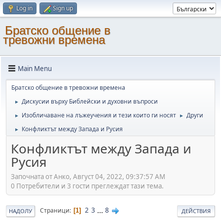
Log in
Sign up
Братско общение в
тревожни времена
Main Menu
Братско общение в тревожни времена
Дискусии върху Библейски и духовни въпроси
►
Изобличаване на лъжеучения и тези които ги носят
Други
►
►
Конфликтът между Запада и Русия
►
Конфликтът между Запада и
Русия
Започната от Анко, Август 04, 2022, 09:37:57 AM
0 Потребители и 3 гости преглеждат тази тема.
2
3
...
8
Страници
1
НАДОЛУ
ДЕЙСТВИЯ