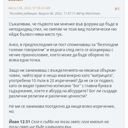
Август 06, 2022, 01:58:22 AM
#1
Последна редакция
: Август 06, 2022, 11:07:11 AM by Watchman
Съжалявам, че първото ми мнение във форума ще бъде в
неподходящ стил, но смятам че този вид политически ню
ейдж бълвоч няма място тук.
Анко, в предпоследния си пост споменаваш за "безплодни
големи говорилни" и веднага след него се асоциираш с
нечие празнословие, което може да бъде оборено по
всяка една точка.
Защо ни занимаваш с въжделенията на някакъв объркан
човек, чийто враг е нещо имагинерно като "матрицата",
употребена 10 пъти в 20 изречения? Да не си се подвел,
като си видял грамотно изписано "Бог" с главна буква в
съдържание, което е абсурд на абсурдите? Бог ли създаде
различни религии и различни ценности?
Не ми се занимава поотделно да нищя всяко изречение,
но:
Йоан 12:31
Сега е съдба на този свят; сега князът на
този свят ще бъде изхвърлен вън.