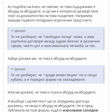
Аз подобно на Анко, не смятам, че това съдържание е
абсурд на абсурдите, и ще ми е интересно да видя твоя
опит за доказателство на това съждение. Например
хващам първото попаднало изречение пред очите:
Цитат
Те не разбират, че "свободен пазар" няма, а има
картелни договори между едрия бизнес в различни
сфери, чиято цел е максималната печалба за тях.
Хайде докажи ми, че това е абсурд на абсурдите.
Цитат
Те не разбират, че "чужди инвестиции" не е нещо
хубаво, а е поредна форма на завладяване.
Или ми докажи, че това е лъжа и абсурд на абсурдите.
И въобще с целия текст ще се затрудниш доста да
докажеш, че нещо е абсурд на абсурдите. Не и пред
публиката на този форум, където
изискваме солидни