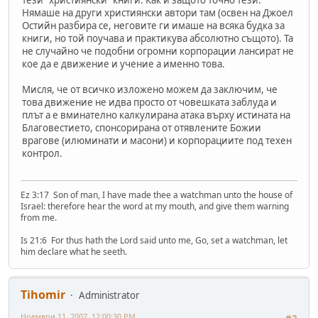
тези "християнски" книги. Как и защото точно тези.
Нямаше на други християнски автори там (освен на Джоел
Остийн разбира се, неговите ги имаше на всяка будка за
книги, но той поучава и практикува абсолютно същото). Та
не случайно че подобни огромни корпорации лансират не
кое да е движение и учение а именно това.
Мисля, че от всичко изложено можем да заключим, че
това движение не идва просто от човешката заблуда и
плът а е вминателно калкулирана атака върху истината на
Благовестието, спонсорирана от отявлените Божии
врагове (илюминати и масони) и корпорациите под техен
контрол.
Ez 3:17 Son of man, I have made thee a watchman unto the house of
Israel: therefore hear the word at my mouth, and give them warning
from me.
Is 21:6 For thus hath the Lord said unto me, Go, set a watchman, let
him declare what he seeth.
Tihomir
Administrator
Ноември 11, 2007, 12:00:30 PM