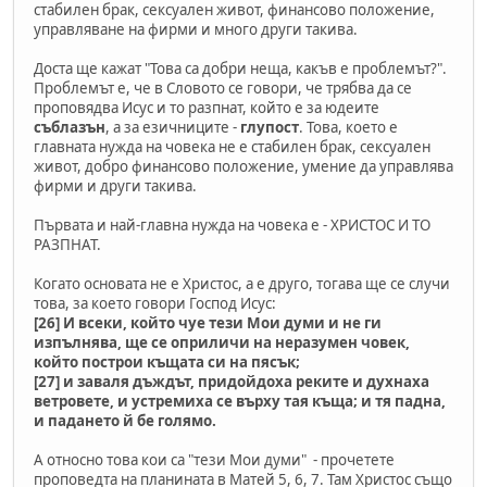
стабилен брак, сексуален живот, финансово положение,
управляване на фирми и много други такива.
Доста ще кажат "Това са добри неща, какъв е проблемът?".
Проблемът е, че в Словото се говори, че трябва да се
проповядва Исус и то разпнат, който е за юдеите
съблазън
, а за езичниците -
глупост
. Това, което е
главната нужда на човека не е стабилен брак, сексуален
живот, добро финансово положение, умение да управлява
фирми и други такива.
Първата и най-главна нужда на човека е - ХРИСТОС И ТО
РАЗПНАТ.
Когато основата не е Христос, а е друго, тогава ще се случи
това, за което говори Господ Исус:
[26] И всеки, който чуе тези Мои думи и не ги
изпълнява, ще се оприличи на неразумен човек,
който построи къщата си на пясък;
[27] и заваля дъждът, придойдоха реките и духнаха
ветровете, и устремиха се върху тая къща; и тя падна,
и падането й бе голямо.
А относно това кои са "тези Мои думи" - прочетете
проповедта на планината в Матей 5, 6, 7. Там Христос също