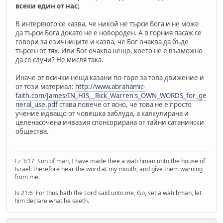
всеки един от нас;
В интервюто се казва, че никой не търси Бога и не може
да търси Бога докато не е новороден. А в горния пасаж се
говори за езичниците и казва, че Бог очаква да бъде
търсен от тях. Или Бог очаква нещо, което не е възможно
да се случи? Не мисля така.
Иначе от всички неща казани по-горе за това движение и
от този материал:
http://www.abrahamic-
faith.com/James/IN_HIS__Rick_Warren's_OWN_WORDS_for_ge
neral_use.pdf
става повече от ясно, че това не е просто
учение идващо от човешка заблуда, а калкулирана и
целенасочена инвазия спонсорирана от тайни сатанински
общества.
Ez 3:17 Son of man, I have made thee a watchman unto the house of
Israel: therefore hear the word at my mouth, and give them warning
from me.
Is 21:6 For thus hath the Lord said unto me, Go, set a watchman, let
him declare what he seeth.