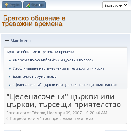
Log in
Sign up
Братско общение в
тревожни времена
Main Menu
Братско общение в тревожни времена
Дискусии върху Библейски и духовни въпроси
►
Изобличаване на лъжеучения и тези които ги носят
►
Евангелие на хуманизма
►
"Целенасочени" църкви или църкви, търсещи приятелство
►
"Целенасочени" църкви или
църкви, търсещи приятелство
Започната от Tihomir, Ноември 09, 2007, 10:20:40 AM
0 Потребители и 1 гост преглеждат тази тема.