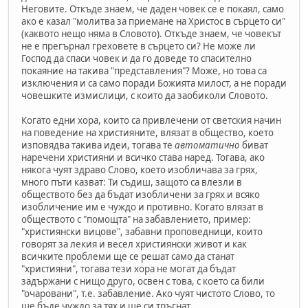
Неговите. Откъде знаем, че даден човек се е покаял, само
ако е казал "молитва за приемане на Христос в сърцето си"
(каквото нещо няма в Словото). Откъде знаем, че човекът
не е прегърнал греховете в сърцето си? Не може ли
Господ да спаси човек и да го доведе то спасително
покаяние на такива "представления"? Може, но това са
изключения и са само поради Божията милост, а не поради
човешките измислици, с които да заобиколи Словото.
Когато едни хора, които са привлечени от светския начин
на поведение на християните, влязат в общество, което
изповядва такива идеи, тогава те
автоматично
биват
наречени християни и всичко става наред. Тогава, ако
някога чуят здраво Слово, което изобличава за грях,
много пъти казват: Ти съдиш, защото са влезли в
обществото без да бъдат изобличени за грях и всяко
изобличение им е чуждо и противно. Когато влязат в
обществото с "помощта" на забавлението, пример:
"християнски вицове", забавни проповедници, които
говорят за лекия и весел християнски живот и как
всичките проблеми ще се решат само да станат
"християни", тогава тези хора не могат да бъдат
задържани с нищо друго, освен с това, с което са били
"очаровани", т.е. забавление. Ако чуят чистото Слово, то
ще бъде чуждо за тях и ще си тръгнат.