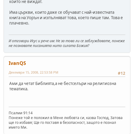
които не виждат.
Има църкви, които даже се обучават с най-известната
книга на Уорън и изпълняват това, което пише там. Това е
плачевно.
И отговори Исус и рече им: Не за това ли се заблуждавате, понеже
не познавате писанията нито силата Божия?
IvanQS
Декември 15, 2008, 22:53:58 PM
#12
Ами да четат Библията,а не бестселъри на религиозна
тематика.
Псалми 91:14
Понеже той е положил в Мене любовта си, казва Господ, Затова
ще го избавя; Ще го поставя в безопасност, защото е познал
името Ми.