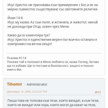
Исус Христос ни призовава към примирение с Бог,а не на
мирно съвместно съществуване със световните религии.
Йоан 14:6
Исус му казва: Аз съм пътят, и истината, и животът; никой
не дохожда при Отца, освен чрез Мене.
Какво да се коментира тук?
Исус Христос е единствения верен път-всичко останало е
компромис=на вечна смърт!
Псалми 91:14
Понеже той е положил в Мене любовта си, казва Господ, Затова
ще го избавя; Ще го поставя в безопасност, защото е познал
името Ми.
Tihomir
Administrator
Декември 15, 2008, 22:23:07 PM
#11
Пиша това не толкова към тези, които виждат, а към тези,
които не виждат или хора, които могат да кажат на тези,