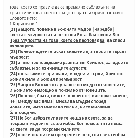
Това, което се прави е да се премахне съблазънта на
кръста или това, което е същото - да се изтрият пасажи от
Словото като:
1 Коринтяни 1:
[21] Защото, понеже в Божията мъдра |наредба|
светът с мъдростта си не позна Бога,
благоволи
Бог
чрез глупостта на това, което се проповядва
, да спаси
вярващите.
[22] Понеже юдеите искат знамения, а гърците търсят
мъдрост;
[23] а ние проповядваме разпнатия Христос, за юдеите
съблазън, и
за езичниците
глупост
;
[24] но за самите призвани, и юдеи и гърци, Христос
Божия сила и Божия премъдрост.
[25] Защото Божието глупаво е по-мъдро от човеците,
и Божието немощно е по-силно от човеците.
[26] Понеже, братя, вижте |какви сте| вие призваните,
че |между вас няма| мнозина мъдри според
човеците, нито мнозина силни, нито мнозина
благородни.
[27] Но Бог избра глупавите неща на света, за да
посрами мъдрите; също избра Бог немощните неща
на света, за да посрами силните;
[28] още и долните и презрените неща на света избра