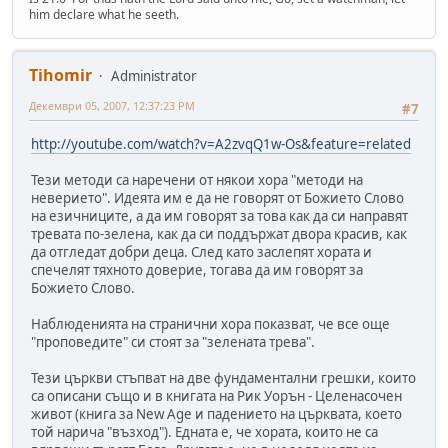
him declare what he seeth.
Tihomir
Administrator
Декември 05, 2007, 12:37:23 PM
#7
http://youtube.com/watch?v=A2zvqQ1w-Os&feature=related
Тези методи са наречени от някои хора "методи на
неверието". Идеята им е да не говорят от Божието Слово
на езичниците, а да им говорят за това как да си направят
тревата по-зелена, как да си поддържат двора красив, как
да отгледат добри деца. След като заслепят хората и
спечелят тяхното доверие, тогава да им говорят за
Божието Слово.
Наблюденията на странични хора показват, че все още
"проповедите" си стоят за "зелената трева".
Тези църкви стъпват на две фундаментални грешки, които
са описани също и в книгата на Рик Уорън - Целенасочен
живот (книга за New Age и падението на църквата, което
той нарича "възход"). Едната е, че хората, които не са