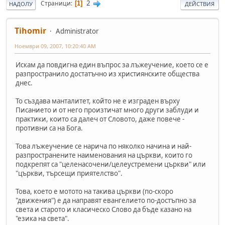
2
Страници
1
НАДОЛУ
ДЕЙСТВИЯ
Tihomir
Administrator
Ноември 09, 2007, 10:20:40 AM
Искам да повдигна един въпрос за лъжеучение, което се е
разпространило достатъчно из християнските общества
днес.
То създава манталитет, който не е изграден върху
Писанието и от него произтичат много други заблуди и
практики, които са далеч от Словото, даже повече -
противни са на Бога.
Това лъжеучение се нарича по няколко начина и най-
разпространените наименования на църкви, които го
подкрепят са "целенасочени/целеустремени църкви" или
"църкви, търсещи приятелство".
Това, което е мотото на такива църкви (по-скоро
"движения") е да направят евангелието по-достъпно за
света и старото и класическо Слово да бъде казано на
"езика на света".