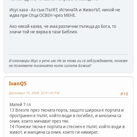
Исус каза - Аз съм ПътЯТ, ИстинаТА и ЖивотЪТ, никой не
идва при Отца ОСВЕН чрез МЕНЕ.
Ако някой казва, че има различни пътища до Бога, то
значи той не вярва в тази Библия.
И отговори Исус и рече им: Не за това ли се заблуждавате, понеже
не познавате писанията нито силата Божия?
IvanQS
Декември 15, 2008, 22:01:43 PM
#10
Матей 7 гл
13 Влезте през тясната порта, защото широка е портата и
пространен е пътят, който води в погибел, и мнозина са
ония, които минават през тях.
14 Понеже тясна е портата и стеснен е пътят, който води в
живот, и малцина са ония, които ги намират.