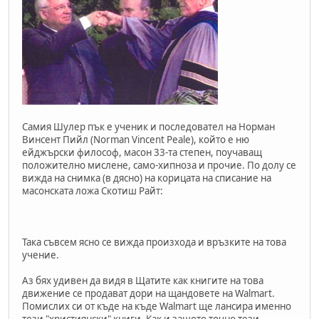
Самия Шулер пък е ученик и последовател на Норман
Винсент Пийл (Norman Vincent Peale), който е ню
ейджърски философ, масон 33-та степен, поучаващ
положително мислене, само-хипноза и прочие. По долу се
вижда на снимка (в дясно) на корицата на списание на
масонската ложа Скотиш Райт:
Така съвсем ясно се вижда произхода и връзките на това
учение.
Аз бях удивен да видя в Щатите как книгите на това
движение се продават дори на щандовете на Walmart.
Помислих си от къде на къде Walmart ще лансира именно