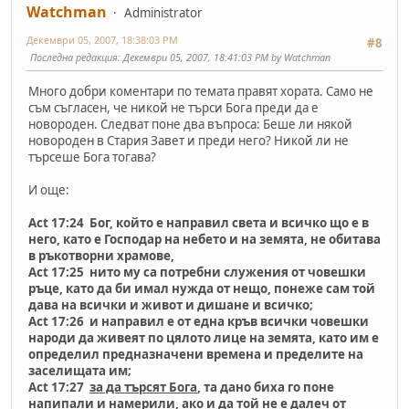
Watchman
Administrator
Декември 05, 2007, 18:38:03 PM
#8
Последна редакция
: Декември 05, 2007, 18:41:03 PM by Watchman
Много добри коментари по темата правят хората. Само не
съм съгласен, че никой не търси Бога преди да е
новороден. Следват поне два въпроса: Беше ли някой
новороден в Стария Завет и преди него? Никой ли не
търсеше Бога тогава?
И още:
Act 17:24 Бог, който е направил света и всичко що е в
него, като е Господар на небето и на земята, не обитава
в ръкотворни храмове,
Act 17:25 нито му са потребни служения от човешки
ръце, като да би имал нужда от нещо, понеже сам той
дава на всички и живот и дишане и всичко;
Act 17:26 и направил е от една кръв всички човешки
народи да живеят по цялото лице на земята, като им е
определил предназначени времена и пределите на
заселищата им;
Act 17:27
за да търсят Бога
, та дано биха го поне
напипали и намерили, ако и да той не е далеч от