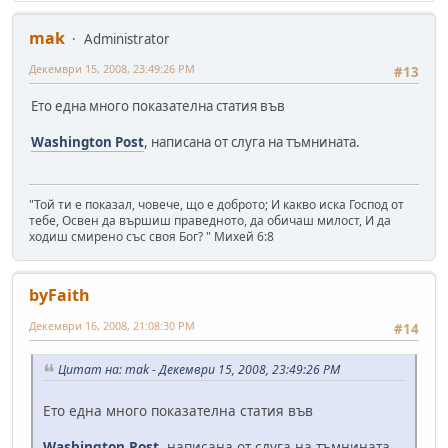
mak
Administrator
Декември 15, 2008, 23:49:26 PM
#13
Ето една много показателна статия във
Washington Post
, написана от слуга на тъмнината.
"Той ти е показал, човече, що е доброто; И какво иска Господ от
тебе, Освен да вършиш праведното, да обичаш милост, И да
ходиш смирено със своя Бог? " Михей 6:8
byFaith
Декември 16, 2008, 21:08:30 PM
#14
Цитат на: mak - Декември 15, 2008, 23:49:26 PM
Ето една много показателна статия във
Washington Post
, написана от слуга на тъмнината.