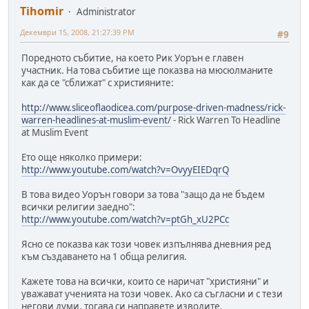
Tihomir
Administrator
Декември 15, 2008, 21:27:39 PM
#9
Поредното събитие, на което Рик Уорън е главен
участник. На това събитие ще показва на мюсюлманите
как да се "сближат" с християните:
http://www.sliceoflaodicea.com/purpose-driven-madness/rick-
warren-headlines-at-muslim-event/
- Rick Warren To Headline
at Muslim Event
Ето още няколко примери:
http://www.youtube.com/watch?v=OvyyEIEDqrQ
В това видео Уорън говори за това "защо да не бъдем
всички религии заедно":
http://www.youtube.com/watch?v=ptGh_xU2PCc
Ясно се показва как този човек изпълнява дневния ред
към създаването на 1 обща религия.
Кажете това на всички, които се наричат "християни" и
уважават ученията на този човек. Ако са съгласни и с тези
негови думи, тогава си направете изводите.