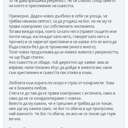
То ти дава фалшива увереност, че си спасен, следствието
на което е приспиване на съвестта.
Примерно. Даден човек дълбоко в себе си усеща, че
трябва някаква святост, за да угодиш на Бог, но не му се
прави компромис със собствените желанията.
Тогава вижда хора, които са като него (правят същите или
почти неща, изглеждат като него, говорят като него и
прочие) и се наричат християни и си казва: ето аз мога да
бъда спасен без да се променям (много много).
Този човек продължава да си живее живота с увереността,
че ще бъде спасен.
Ако съвестта се обади, той директно ще заяви: ама аз
вярвам; нали поканих Исус да дойде в живота ми; нали
съм християнин и съвестта пак отива в кома.
Любовта към хората по-скоро е страх от конфликти. Това
не е Божията любов.
Стига се до там да се прави компромис с истината, само и
само да не се конфронтираме с човека.
Вместо да му кажем, че е грешник и трябва да се покае,
ние ще му кажем само, че Бог го обича и ще пропуснем,
най-важното. Че Бог го обича, но ако не се покае ще гори
вечно.