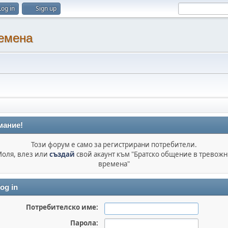
Log in
Sign up
ремена
мание!
Този форум е само за регистрирани потребители.
оля, влез или
създай
свой акаунт към "Братско общение в тревож
времена"
og in
Потребителско име:
Парола: