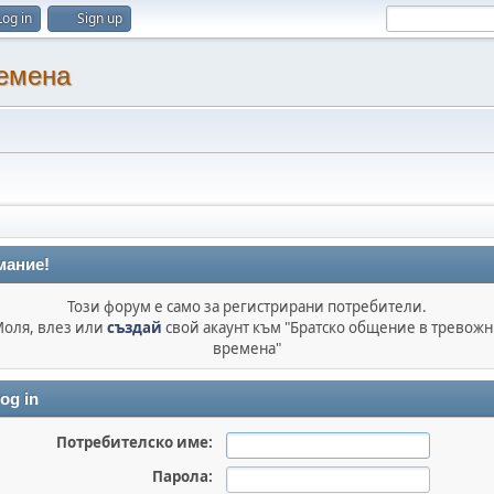
Log in
Sign up
ремена
мание!
Този форум е само за регистрирани потребители.
оля, влез или
създай
свой акаунт към "Братско общение в тревож
времена"
og in
Потребителско име:
Парола: