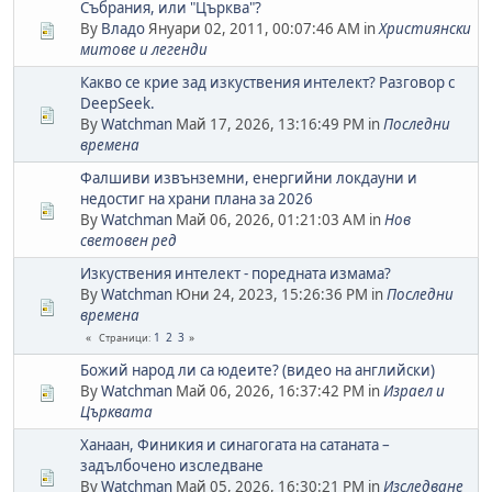
Събрания, или "Църква"?
By
Владо
Януари 02, 2011, 00:07:46 AM in
Християнски
митове и легенди
Какво се крие зад изкуствения интелект? Разговор с
DeepSeek.
By
Watchman
Май 17, 2026, 13:16:49 PM in
Последни
времена
Фалшиви извънземни, енергийни локдауни и
недостиг на храни плана за 2026
By
Watchman
Май 06, 2026, 01:21:03 AM in
Нов
световен ред
Изкуствения интелект - поредната измама?
By
Watchman
Юни 24, 2023, 15:26:36 PM in
Последни
времена
1
2
3
Страници
Божий народ ли са юдеите? (видео на английски)
By
Watchman
Май 06, 2026, 16:37:42 PM in
Израел и
Църквата
Ханаан, Финикия и синагогата на сатаната –
задълбочено изследване
By
Watchman
Май 05, 2026, 16:30:21 PM in
Изследване