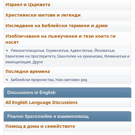
Израел и Църквата
Християнски митове и легенди
Изследване на Библейски термини и думи
Изобличаване на лъжеучения и тези които ги
носят
⤷
Римокатолицизъм
Екуменизъм
Адвентизъм
Йеховизъм
Евангелие на просперитета
Евангелие на хуманизма
Феминизъм и
еманципация
Други
Последни времена
⤷
Библейски пророчества
Нов световен ред
Discussions in English
All English Language Discussions
Реално братолюбие и взаимопомощ
Помощ в дома и семейството