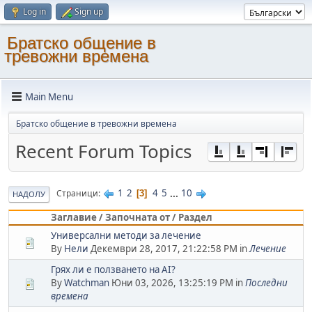
Log in
Sign up
Братско общение в
тревожни времена
Main Menu
Братско общение в тревожни времена
Recent Forum Topics
1
2
4
5
...
10
Страници
3
НАДОЛУ
Заглавие / Започната от / Раздел
Универсални методи за лечение
By
Нели
Декември 28, 2017, 21:22:58 PM in
Лечение
Грях ли е ползването на AI?
By
Watchman
Юни 03, 2026, 13:25:19 PM in
Последни
времена