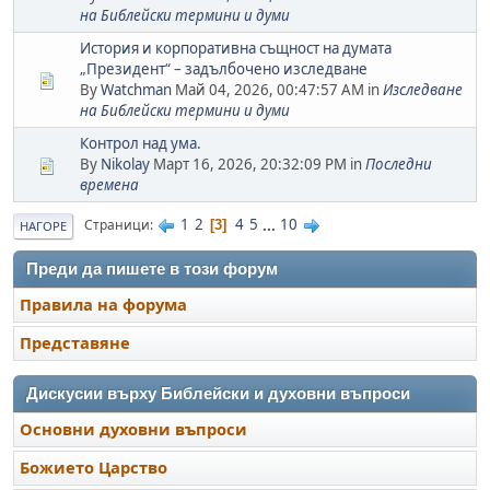
на Библейски термини и думи
История и корпоративна същност на думата
„Президент“ – задълбочено изследване
By
Watchman
Май 04, 2026, 00:47:57 AM in
Изследване
на Библейски термини и думи
Контрол над ума.
By
Nikolay
Март 16, 2026, 20:32:09 PM in
Последни
времена
1
2
4
5
...
10
Страници
3
НАГОРЕ
Преди да пишете в този форум
Правила на форума
Представяне
Дискусии върху Библейски и духовни въпроси
Основни духовни въпроси
Божието Царство