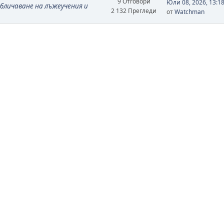
9 Отговори
Юли 08, 2026, 13:1
бличаване на лъжеучения и
2 132 Прегледи
от
Watchman