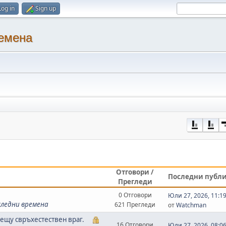
Log in
Sign up
ремена
Отговори /
Последни публ
Прегледи
0 Отговори
Юли 27, 2026, 11:1
следни времена
621 Прегледи
от
Watchman
рещу свръхестествен враг.
16 Отговори
Юли 27, 2026, 08:0