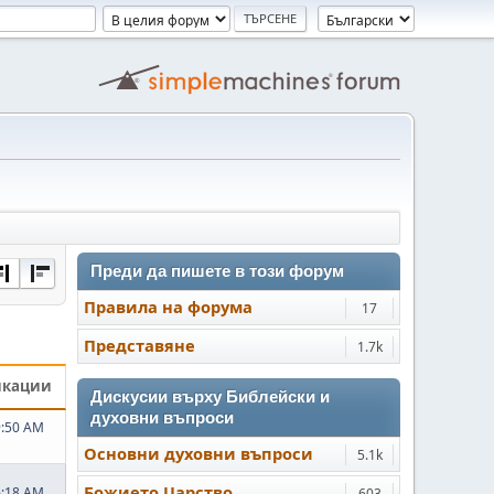
Преди да пишете в този форум
Правила на форума
17
Представяне
1.7k
икации
Дискусии върху Библейски и
духовни въпроси
9:50 AM
Основни духовни въпроси
5.1k
Божието Царство
6:18 AM
603