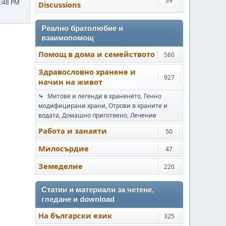
39
8:48 PM
Discussions
Реално братолюбие и
взаимопомощ
Помощ в дома и семейството
560
Здравословно хранене и
927
начин на живот
⤷
Митове и легенди в храненето
Генно
модифицирани храни
Отрови в храните и
водата
Домашно приготвено
Лечение
Работа и занаяти
50
Милосърдие
47
Земеделие
220
Статии и материали за четене,
гледане и download
На български език
325