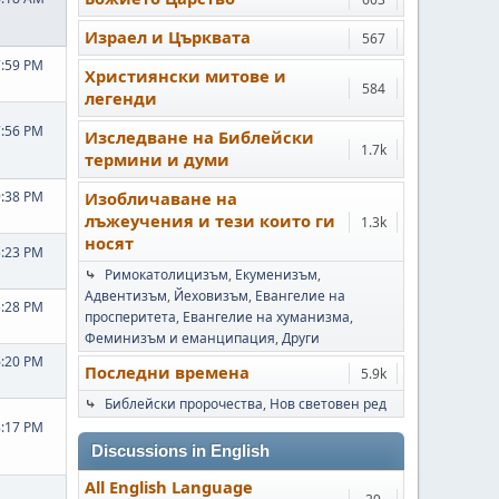
Израел и Църквата
567
7:59 PM
Християнски митове и
584
легенди
7:56 PM
Изследване на Библейски
1.7k
термини и думи
9:38 PM
Изобличаване на
лъжеучения и тези които ги
1.3k
носят
5:23 PM
⤷
Римокатолицизъм
Екуменизъм
Адвентизъм
Йеховизъм
Евангелие на
5:28 PM
просперитета
Евангелие на хуманизма
Феминизъм и еманципация
Други
6:20 PM
Последни времена
5.9k
⤷
Библейски пророчества
Нов световен ред
8:17 PM
Discussions in English
All English Language