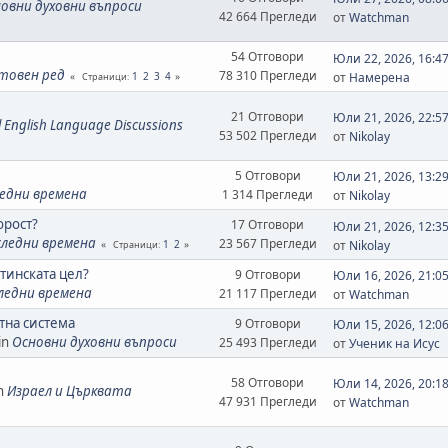
овни духовни въпроси
42 664 Прегледи
от
Watchman
54 Отговори
Юли 22, 2026, 16:4
етовен ред
78 310 Прегледи
1
2
3
4
от
Намерена
Страници
21 Отговори
Юли 21, 2026, 22:5
ll English Language Discussions
53 502 Прегледи
от
Nikolay
5 Отговори
Юли 21, 2026, 13:2
едни времена
1 314 Прегледи
от
Nikolay
орост?
17 Отговори
Юли 21, 2026, 12:3
следни времена
23 567 Прегледи
1
2
от
Nikolay
Страници
стинската цел?
9 Отговори
Юли 16, 2026, 21:0
ледни времена
21 117 Прегледи
от
Watchman
тна система
9 Отговори
Юли 15, 2026, 12:0
in
Основни духовни въпроси
25 493 Прегледи
от
Ученик на Исус
58 Отговори
Юли 14, 2026, 20:1
n
Израел и Църквата
47 931 Прегледи
от
Watchman