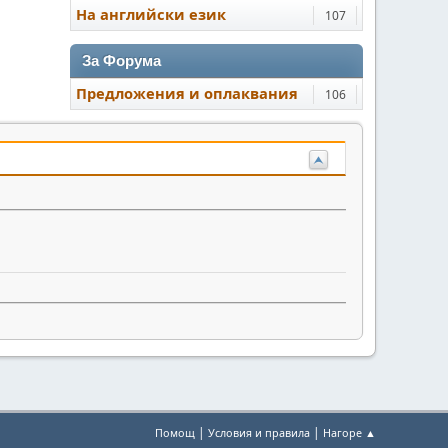
На английски език
107
За Форума
Предложения и оплаквания
106
|
|
Помощ
Условия и правила
Нагоре ▲