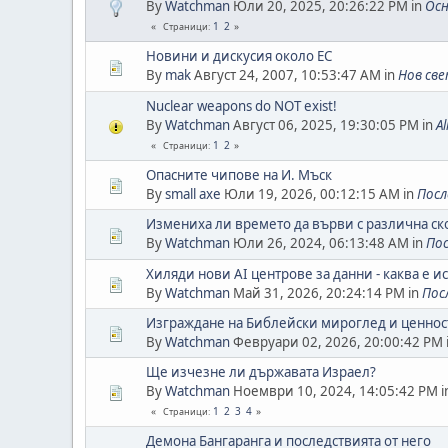
By
Watchman
Юли 20, 2025, 20:26:22 PM in
Осн
1
2
Страници
Новини и дискусия около ЕС
By
mak
Август 24, 2007, 10:53:47 AM in
Нов св
Nuclear weapons do NOT exist!
By
Watchman
Август 06, 2025, 19:30:05 PM in
A
1
2
Страници
Опасните чипове на И. Мъск
By
small axe
Юли 19, 2026, 00:12:15 AM in
Посл
Измениха ли времето да върви с различна ск
By
Watchman
Юли 26, 2024, 06:13:48 AM in
По
Хиляди нови AI центрове за данни - каква е и
By
Watchman
Май 31, 2026, 20:24:14 PM in
Пос
Изграждане на Библейски мироглед и ценнос
By
Watchman
Февруари 02, 2026, 20:00:42 PM 
Ще изчезне ли държавата Израел?
By
Watchman
Ноември 10, 2024, 14:05:42 PM i
1
2
3
4
Страници
Демона Бангаранга и последствията от него