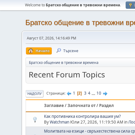
Welcome to
Братско общение в тревожни времена
.
Братско общение в тревожни в
Август 07, 2026, 14:16:49 PM
Начало
Търсене
Братско общение в тревожни времена
Recent Forum Topics
1
3
4
...
10
Страници
2
НАДОЛУ
Заглавие / Започната от / Раздел
Как противника контролира вашия ум?
By
Watchman
Юли 27, 2026, 11:19:50 AM in
По
Молитвата на езици - свръхестествена сила с