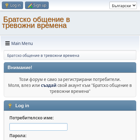
Log in
Sign up
Братско общение в
тревожни времена
Main Menu
Братско общение в тревожни времена
Внимание!
Този форум е само за регистрирани потребители.
Моля, влез или
създай
свой акаунт към "Братско общение в
тревожни времена"
Log in
Потребителско име:
Парола: