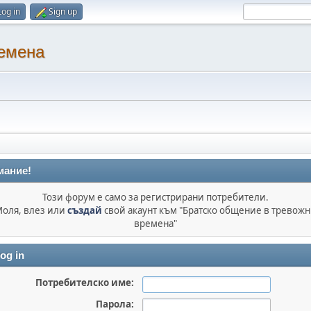
Log in
Sign up
ремена
мание!
Този форум е само за регистрирани потребители.
оля, влез или
създай
свой акаунт към "Братско общение в тревож
времена"
og in
Потребителско име:
Парола: