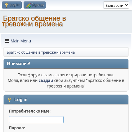
Log in
Sign up
Братско общение в
тревожни времена
Main Menu
Братско общение в тревожни времена
Внимание!
Този форум е само за регистрирани потребители.
Моля, влез или
създай
свой акаунт към "Братско общение в
тревожни времена"
Log in
Потребителско име:
Парола: