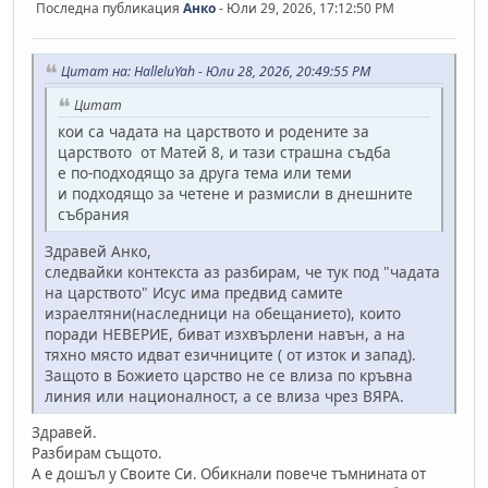
Последна публикация
Анко
- Юли 29, 2026, 17:12:50 PM
Цитат на: HalleluYah - Юли 28, 2026, 20:49:55 PM
Цитат
кои са чадата на царството и родените за
царството от Матей 8, и тази страшна съдба
е по-подходящо за друга тема или теми
и подходящо за четене и размисли в днешните
събрания
Здравей Анко,
следвайки контекста аз разбирам, че тук под "чадата
на царството" Исус има предвид самите
израелтяни(наследници на обещанието), които
поради НЕВЕРИЕ, биват изхвърлени навън, а на
тяхно място идват езичниците ( от изток и запад).
Защото в Божието царство не се влиза по кръвна
линия или националност, а се влиза чрез ВЯРА.
Здравей.
Разбирам същото.
А е дошъл у Своите Си. Обикнали повече тъмнината от