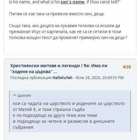
is his name, and what is his
son's name
, if thou canst tell?"
Питам се как така са превели вместо син, деца.
Също така, ако децата на лукавия толкова са искали да
премахнат Исус от картината, как не са се сетили в този
толкова мощен текст да променят примерно син на деца ?
Християнски митове и легенди
/
Re: Има ли
#20
"ходене на църква" ...
Последна публикация
HalleluYah
- Юли 28, 2026, 20:49:55 PM
Цитат
кои са чадата на царството и родените за царството
от Матей 8, и тази страшна съдба
е по-подходящо за друга тема или теми
и подходящо за четене и размисли в днешните
събрания