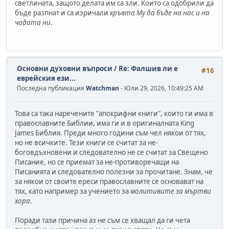
светлината, защото делата им са зли. Които са одобрили да
бъде разпнат и са изричали
кръвта Му да бъде на нас и на
чадата ни
.
Основни духовни въпроси
/
Re: Фалшив ли е
#16
еврейския ези...
Последна публикация
Watchman
- Юли 29, 2026, 10:49:25 AM
Това са така наречените "апокрифни книги", които ги има в
православните Библии, има ги и в оригиналната King
James Библия. Преди много години съм чел някои от тях,
но не всичките. Тези книги се считат за не-
боговдъхновени и следователно не се считат за Свещено
Писание, но се приемат за не-противоречащи на
Писанията и следователно полезни за прочитане. Знам, че
за някои от своите ереси православните се основават на
тях, като например за учението за
молитивите за мъртви
хора
.
Поради тази причина аз не съм се хващал да ги чета