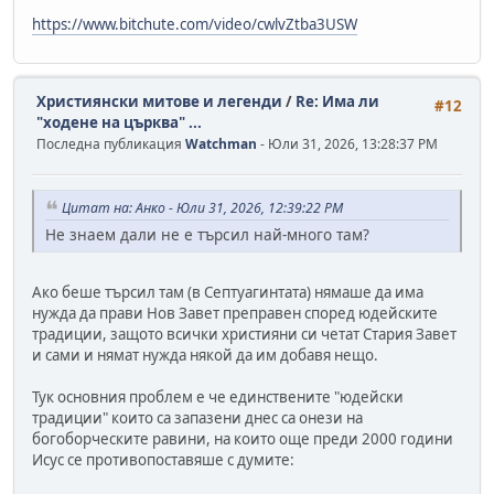
https://www.bitchute.com/video/cwlvZtba3USW
Християнски митове и легенди
/
Re: Има ли
#12
"ходене на църква" ...
Последна публикация
Watchman
- Юли 31, 2026, 13:28:37 PM
Цитат на: Анко - Юли 31, 2026, 12:39:22 PM
Не знаем дали не е търсил най-много там?
Ако беше търсил там (в Септуагинтата) нямаше да има
нужда да прави Нов Завет преправен според юдейските
традиции, защото всички християни си четат Стария Завет
и сами и нямат нужда някой да им добавя нещо.
Тук основния проблем е че единствените "юдейски
традиции" които са запазени днес са онези на
богоборческите равини, на които още преди 2000 години
Исус се противопоставяше с думите: