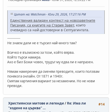
Цитат на: Watchman - Юли 29, 2026, 17:27:16 PM
Единствения валиден контекст на новозаветните
Писания, са книгите на Стария Завет
, които
очевидно са най-достоверни в Септуагинтата.
-------------
Не знаем дали не е търсил най-много там?
Всичко е възможно за този, който вярва.
Който търси намира.
Ако е бил Божи човек, трудът му едва ли е напразен.
Нямам намерение да сменям преводите, които ползвам
понякога онлайн. От 1871 и 1940г.
Смятам хартиения вариант за незаменим. Но не нови
преводи.
Християнски митове и легенди
/
Re: Има ли
#14
"ходене на църква" ...