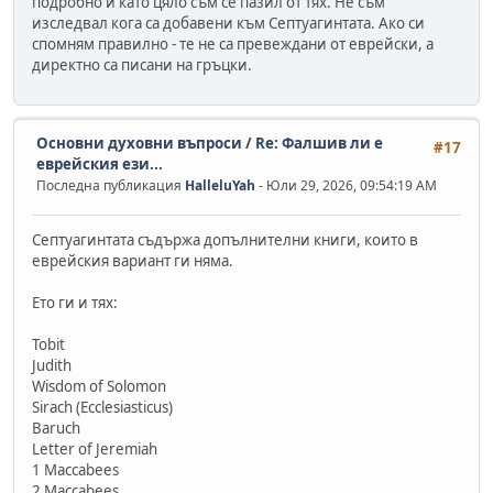
подробно и като цяло съм се пазил от тях. Не съм
изследвал кога са добавени към Септуагинтата. Ако си
спомням правилно - те не са превеждани от еврейски, а
директно са писани на гръцки.
Основни духовни въпроси
/
Re: Фалшив ли е
#17
еврейския ези...
Последна публикация
HalleluYah
- Юли 29, 2026, 09:54:19 AM
Септуагинтата съдържа допълнителни книги, които в
еврейския вариант ги няма.
Ето ги и тях:
Tobit
Judith
Wisdom of Solomon
Sirach (Ecclesiasticus)
Baruch
Letter of Jeremiah
1 Maccabees
2 Maccabees