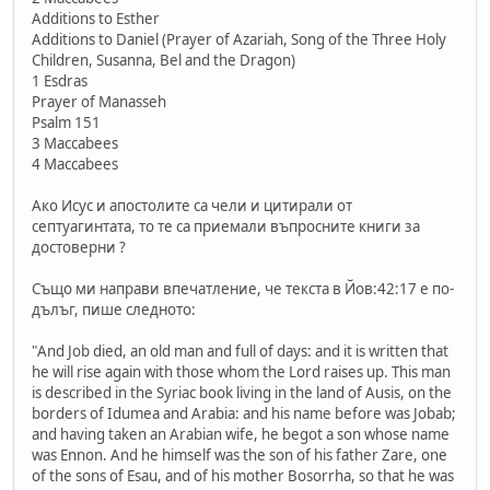
Additions to Esther
Additions to Daniel (Prayer of Azariah, Song of the Three Holy
Children, Susanna, Bel and the Dragon)
1 Esdras
Prayer of Manasseh
Psalm 151
3 Maccabees
4 Maccabees
Ако Исус и апостолите са чели и цитирали от
септуагинтата, то те са приемали въпросните книги за
достоверни ?
Също ми направи впечатление, че текста в Йов:42:17 е по-
дълъг, пише следното:
"And Job died, an old man and full of days: and it is written that
he will rise again with those whom the Lord raises up. This man
is described in the Syriac book living in the land of Ausis, on the
borders of Idumea and Arabia: and his name before was Jobab;
and having taken an Arabian wife, he begot a son whose name
was Ennon. And he himself was the son of his father Zare, one
of the sons of Esau, and of his mother Bosorrha, so that he was