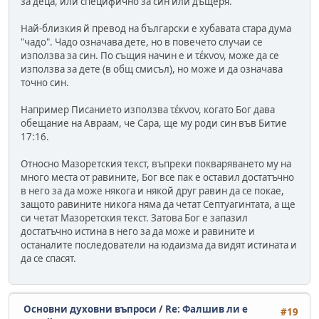
за деца, или специфично за син или дъщеря.
Най-близкия й превод на български е хубавата стара дума
"чадо". Чадо означава дете, но в повечето случаи се
използва за син. По същия начин е и τέκνον, може да се
използва за дете (в общ смисъл), но може и да означава
точно син.
Например Писанието използва τέκνον, когато Бог дава
обещание на Авраам, че Сара, ще му роди син във Битие
17:16.
Относно Мазоретския текст, въпреки покваряването му на
много места от равините, Бог все пак е оставил достатъчно
в него за да може някога и някой друг равин да се покае,
защото равините никога няма да четат Септуагинтата, а ще
си четат Мазоретския текст. Затова Бог е запазил
достатъчно истина в него за да може и равините и
останалите последователи на юдаизма да видят истината и
да се спасят.
Основни духовни въпроси
/
Re: Фалшив ли е
#19