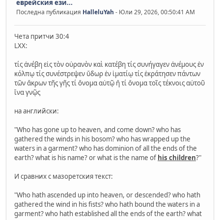
еврейския ези...
Последна публикация
HalleluYah
- Юли 29, 2026, 00:50:41 AM
Чета притчи 30:4
LXX:
τίς ἀνέβη εἰς τὸν οὐρανὸν καὶ κατέβη τίς συνήγαγεν ἀνέμους ἐν
κόλπῳ τίς συνέστρεψεν ὕδωρ ἐν ἱματίῳ τίς ἐκράτησεν πάντων
τῶν ἄκρων τῆς γῆς τί ὄνομα αὐτῷ ἢ τί ὄνομα τοῖς τέκνοις αὐτοῦ
ἵνα γνῷς
на английски:
"Who has gone up to heaven, and come down? who has
gathered the winds in his bosom? who has wrapped up the
waters in a garment? who has dominion of all the ends of the
earth? what is his name? or what is the name of
his children
?"
И сравних с мазоретския текст:
"Who hath ascended up into heaven, or descended? who hath
gathered the wind in his fists? who hath bound the waters in a
garment? who hath established all the ends of the earth? what