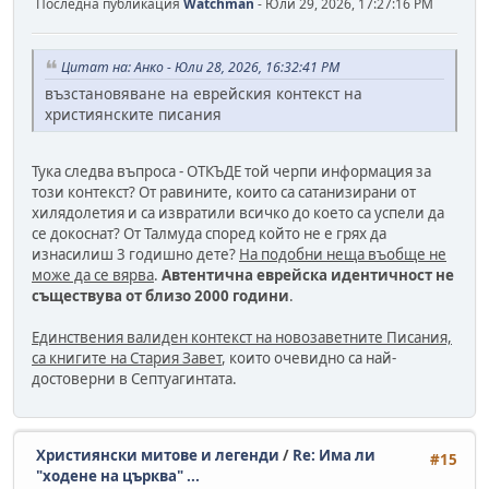
Последна публикация
Watchman
- Юли 29, 2026, 17:27:16 PM
Цитат на: Анко - Юли 28, 2026, 16:32:41 PM
възстановяване на еврейския контекст на
християнските писания
Тука следва въпроса - ОТКЪДЕ той черпи информация за
този контекст? От равините, които са сатанизирани от
хилядолетия и са извратили всичко до което са успели да
се докоснат? От Талмуда според който не е грях да
изнасилиш 3 годишно дете?
На подобни неща въобще не
може да се вярва
.
Автентична еврейска идентичност не
съществува от близо 2000 години
.
Единствения валиден контекст на новозаветните Писания,
са книгите на Стария Завет
, които очевидно са най-
достоверни в Септуагинтата.
Християнски митове и легенди
/
Re: Има ли
#15
"ходене на църква" ...