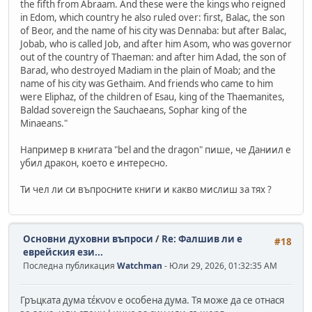
the fifth from Abraam. And these were the kings who reigned
in Edom, which country he also ruled over: first, Balac, the son
of Beor, and the name of his city was Dennaba: but after Balac,
Jobab, who is called Job, and after him Asom, who was governor
out of the country of Thaeman: and after him Adad, the son of
Barad, who destroyed Madiam in the plain of Moab; and the
name of his city was Gethaim. And friends who came to him
were Eliphaz, of the children of Esau, king of the Thaemanites,
Baldad sovereign the Sauchaeans, Sophar king of the
Minaeans."
Например в книгата "bel and the dragon" пише, че Даниил е
убил дракон, което е интересно.
Ти чел ли си въпросните книги и какво мислиш за тях ?
Основни духовни въпроси
/
Re: Фалшив ли е
#18
еврейския ези...
Последна публикация
Watchman
- Юли 29, 2026, 01:32:35 AM
Гръцката дума τέκνον е особена дума. Тя може да се отнася