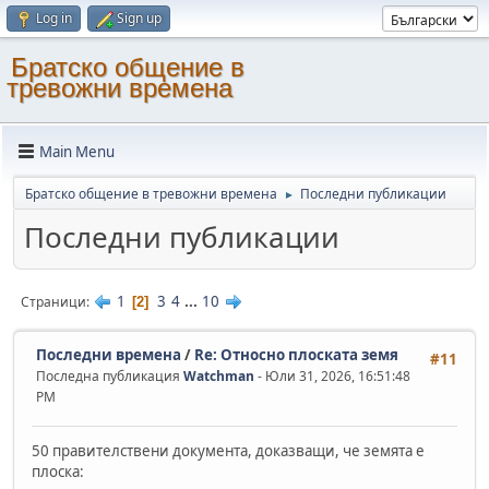
Log in
Sign up
Братско общение в
тревожни времена
Main Menu
Братско общение в тревожни времена
Последни публикации
►
Последни публикации
1
3
4
...
10
Страници
2
Последни времена
/
Re: Oтносно плоската земя
#11
Последна публикация
Watchman
- Юли 31, 2026, 16:51:48
PM
50 правителствени документа, доказващи, че земята е
плоска: