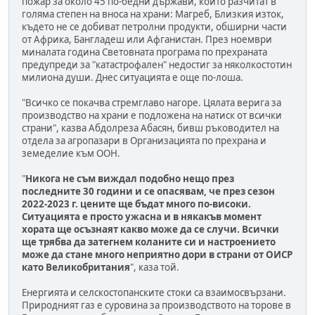
пожар за около 45 по-бедни държави, които разчитат в
голяма степен на вноса на храни: Магреб, Близкия изток,
където не се добиват петролни продукти, обширни части
от Африка, Бангладеш или Афганистан. През ноември
миналата година Световната програма по прехраната
предупреди за "катастрофален" недостиг за няколкостотин
милиона души. Днес ситуацията е още по-лоша.
"Всичко се покачва стремглаво нагоре. Цялата верига за
производство на храни е подложена на натиск от всички
страни", казва Абдолреза Абасян, бивш ръководител на
отдела за агропазари в Организацията по прехрана и
земеделие към ООН.
"
Никога не съм виждал подобно нещо през
последните 30 години и се опасявам, че през сезон
2022-2023 г. цените ще бъдат много по-високи.
Ситуацията е просто ужасна и в някакъв момент
хората ще осъзнаят какво може да се случи. Всички
ще трябва да затегнем коланите си и настроението
може да стане много неприятно дори в страни от ОИСР
като Великобритания
", каза той.
Енергията и селскостопанските стоки са взаимосвързани.
Природният газ е суровина за производството на торове в