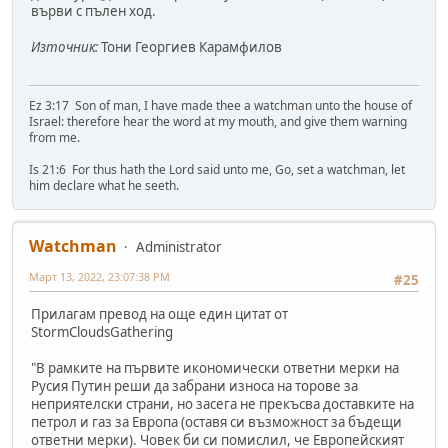
върви с пълен ход.
Източник:
Тони Георгиев Карамфилов
Ez 3:17 Son of man, I have made thee a watchman unto the house of
Israel: therefore hear the word at my mouth, and give them warning
from me.
Is 21:6 For thus hath the Lord said unto me, Go, set a watchman, let
him declare what he seeth.
Watchman
Administrator
Март 13, 2022, 23:07:38 PM
#25
Прилагам превод на още един цитат от
StormCloudsGathering
"В рамките на първите икономически ответни мерки на
Русия Путин реши да забрани износа на торове за
неприятелски страни, но засега не прекъсва доставките на
петрол и газ за Европа (оставя си възможност за бъдещи
ответни мерки). Човек би си помислил, че Европейският