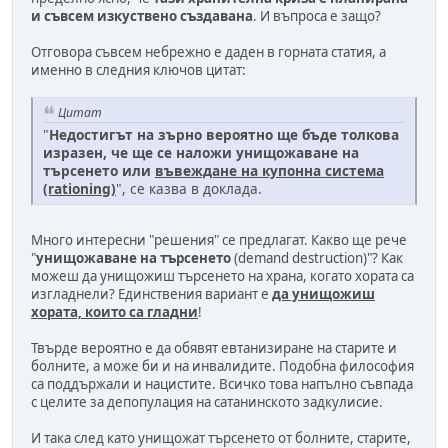
и съвсем изкуствено създавана
. И въпроса е защо?
Отговора съвсем небрежно е даден в горната статия, а
именно в следния ключов цитат:
Цитат
"
Недостигът на зърно вероятно ще бъде толкова
изразен, че ще се наложи унищожаване на
търсенето или
въвеждане на купонна система
(rationing)
", се казва в доклада.
Много интересни "решения" се предлагат. Какво ще рече
"
унищожаване на търсенето
(demand destruction)"? Как
можеш да унищожиш търсенето на храна, когато хората са
изгладнели? Единствения вариант е
да унищожиш
хората, които са гладни
!
Твърде вероятно е да обявят евтанизиране на старите и
болните, а може би и на инвалидите. Подобна философия
са поддържали и нацистите. Всичко това напълно съвпада
с целите за депопулация на сатанинското задкулисие.
И така след като унищожат търсенето от болните, старите,