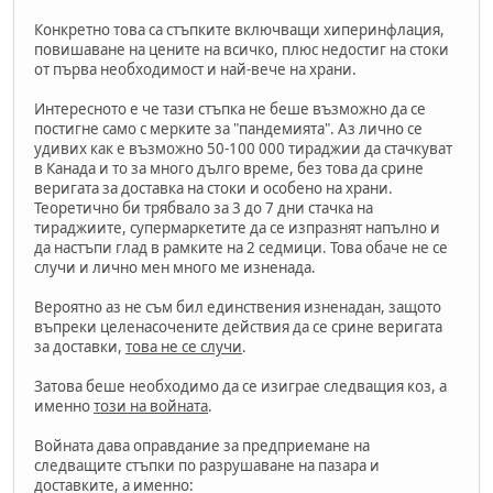
Конкретно това са стъпките включващи хиперинфлация,
повишаване на цените на всичко, плюс недостиг на стоки
от първа необходимост и най-вече на храни.
Интересното е че тази стъпка не беше възможно да се
постигне само с мерките за "пандемията". Аз лично се
удивих как е възможно 50-100 000 тираджии да стачкуват
в Канада и то за много дълго време, без това да срине
веригата за доставка на стоки и особено на храни.
Теоретично би трябвало за 3 до 7 дни стачка на
тираджиите, супермаркетите да се изпразнят напълно и
да настъпи глад в рамките на 2 седмици. Това обаче не се
случи и лично мен много ме изненада.
Вероятно аз не съм бил единствения изненадан, защото
въпреки целенасочените действия да се срине веригата
за доставки,
това не се случи
.
Затова беше необходимо да се изиграе следващия коз, а
именно
този на войната
.
Войната дава оправдание за предприемане на
следващите стъпки по разрушаване на пазара и
доставките, а именно: