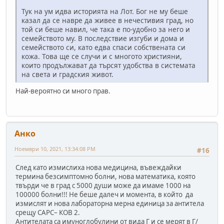
Тук на ум идва историята на Лот. Бог не му беше
казал да се навре да живее в нечестивия град, но
той си беше навил, че така е по-удобно за него и
семейството му. В последствие изгуби и дома и
семейството си, като едва спаси собствената си
кожа. Това ще се случи и с многото християни,
които продължават да търсят удобства в системата
на света и градския живот.
Най-вероятно си много прав.
Анко
Ноември 10, 2021, 13:34:08 PM
#16
След като измислиха нова медицина, въвеждайки
термина безсимптомно болни, нова математика, която
твърди че в град с 5000 души може да имаме 1000 на
100000 болни!!! Не беше далеч и момента, в който да
измислят и нова лабораторна мерна единица за антитела
срещу САРС– КОВ 2.
Антителата са имуноглобулини от вида Г и се мерят в Г/