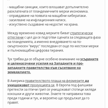
- мащабни санкции, които влошават допълнително
разклатената от пландемичните мерки икономика.
- оправдаване на появата на мащабни кибератаки.
- засилване на инфлационния натиск.
- изкуствено създаване на недостиг на храна.
Между временно ковид мерките биват
стратегически
оттеглени
с цел да се подготви сцената за следващата фаза
на пландемията, а именно внедряването на по-
смъртоносен "вирус" последван от още по-жестоки мерки
и пълномащабна цифрова тирания.
Тук трябва да се обърне особено внимание на
усърдните
и целенасочени усилия на Западните и про-
западните правителства към съсипване на
земеделието.
В Америка
правителството плаща на фермерите
да
унищожават
продукцията си
. В Европа под фалшиви
претексти за птичи грип се унищожават стотици хиляди
кокошки и други животни. Знаете те направиха това
преди години и тук, и вероятно ще продължат да го
правят.