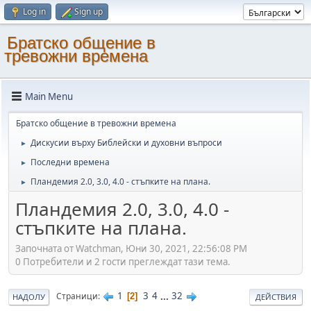
Log in
Sign up
Братско общение в
тревожни времена
Main Menu
Братско общение в тревожни времена
Дискусии върху Библейски и духовни въпроси
►
Последни времена
►
Пландемия 2.0, 3.0, 4.0 - стъпките на плана.
►
Пландемия 2.0, 3.0, 4.0 -
стъпките на плана.
Започната от Watchman, Юни 30, 2021, 22:56:08 PM
0 Потребители и 2 гости преглеждат тази тема.
1
3
4
...
32
Страници
2
НАДОЛУ
ДЕЙСТВИЯ