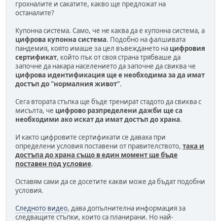
грохналите и сакатите, какво ще предложат на
останалите?
Купонна система. Само, че не каква да е купонна система, а
цифрова купонна система
. Подобно на фалшивата
пандемия, която имаше за цел въвеждането на
цифровия
сертификат
, който пък от своя страна трябваше да
започне да накара населението да започне да свиква че
цифрова идентификация ще е необходима за да имат
достъп до "нормалния живот"
.
Сега втората стъпка ще бъде тренират стадото да свиква с
мисълта, че
цифрово разпределени дажби ще са
необходими ако искат да имат достъп до храна
.
И както цифровите сертификати се даваха при
определени условия поставени от правителството,
така и
достъпа до храна също в един момент ще бъде
поставен под условие
.
Оставям сами да се досетите какви може да бъдат подобни
условия.
Следното видео
, дава допълнителна информация за
следващите стъпки, които са планирани. Но най-