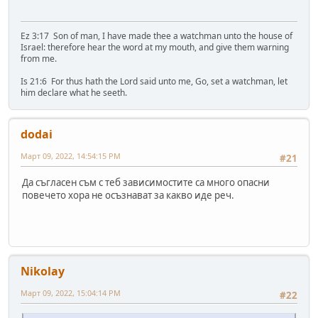
Ez 3:17 Son of man, I have made thee a watchman unto the house of
Israel: therefore hear the word at my mouth, and give them warning
from me.
Is 21:6 For thus hath the Lord said unto me, Go, set a watchman, let
him declare what he seeth.
dodai
Март 09, 2022, 14:54:15 PM
#21
Да съгласен съм с теб зависимостите са много опасни
повечето хора не осъзнават за какво иде реч.
Nikolay
Март 09, 2022, 15:04:14 PM
#22