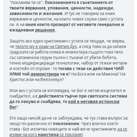
"покланям ти се".
Поклонението е съчетанието от
твоите вярвания, упования, ценности, надежди,
зависимости и желания
. И тук не говорим за ония
вярвания и ценности, на които човек служи само с устата
си. А на
ония които прозират от неговите генерални и
ежедневни
решения
.
Защото ако един християнин с устата си твърди, че вярва,
че
тялото му е храм на Святия Дух
, а след това за да запази
градската си работа отива и инжектира същото това тяло
със сатанински серум пълен с тъкани от убити бебета,
генно модифициращи технологии, набор от тежки метали
и коктейл от отрови - то
тогава с тези си действия ЧИЙ
ХРАМ той
демонстрира
че е
? На Бога или на Мамона? На
Христос или на Веелзевул?
Или ако с устата си изповядва, че Бог е негов изцелител и
снабдител, а
с действията търчи при светската система
да го лекува и снабдява, то
кой е неговия истински
бог
?
Ето защо никой да не се заблуждава, че тук става въпрос за
нещо по-различно от
поклонение
. Чрез всичко което
става - Бог изпитва човеците и най-вече християните
да се
изяви на кого
наистина
се покланят
.