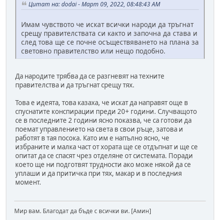
Цитат на: dodai - Март 09, 2022, 08:48:43 AM
Имам чувството че искат всички народи да тръгнат
срещу правителствата си както и започна да става и
след това ще се почне осъществяването на плана за
световно правителство или нещо подобно.
Да народите трябва да се разгневят на техните
правителства и да тръгнат срещу тях.
Това е идеята, това казаха, че искат да направят още в
спуснатите конспирации преди 20+ години. Случващото
се в последните 2 години ясно показва, че са готови да
поемат управлението на света в свои ръце, затова и
работят в тая посока. Като им е напълно ясно, че
избраните и малка част от хората ще се отдъпнат и ще се
опитат да се спасят чрез отделяне от системата. Поради
което ще ни подготвят трудности ако може някой да се
уплаши и да притичка при тях, макар и в последния
момент.
Мир вам. Благодат да бъде с всички ви. [Амин]