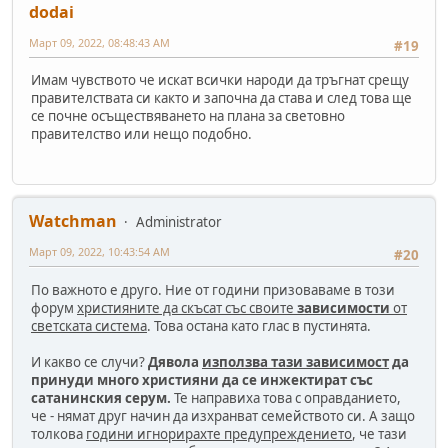
dodai
Март 09, 2022, 08:48:43 AM
#19
Имам чувството че искат всички народи да тръгнат срещу
правителствата си както и започна да става и след това ще
се почне осъществяването на плана за световно
правителство или нещо подобно.
Watchman
Administrator
Март 09, 2022, 10:43:54 AM
#20
По важното е друго. Ние от години призоваваме в този
форум
християните да скъсат със своите
зависимости
от
светската система
. Това остана като глас в пустинята.
И какво се случи?
Дявола
използва тази зависимост
да
принуди много християни да се инжектират със
сатанинския серум.
Те направиха това с оправданието,
че - нямат друг начин да изхранват семейството си. А защо
толкова
години игнорирахте предупреждението
, че тази