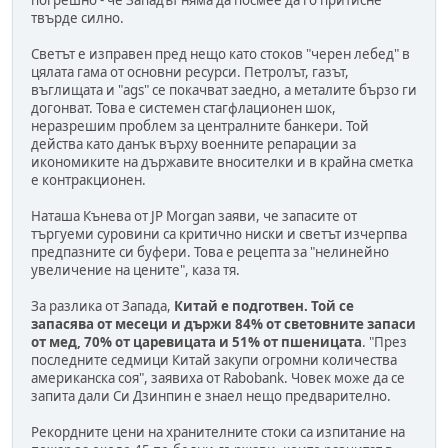
твърде силно.
Светът е изправен пред нещо като стоков "черен лебед" в
цялата гама от основни ресурси. Петролът, газът,
въглищата и "ags" се покачват заедно, а металите бързо ги
догонват. Това е системен стагфлационен шок,
неразрешим проблем за централните банкери. Той
действа като данък върху военните репарации за
икономиките на държавите вносителки и в крайна сметка
е контракционен.
Наташа Кънева от JP Morgan заяви, че запасите от
търгуеми суровини са критично ниски и светът изчерпва
предпазните си буфери. Това е рецепта за "нелинейно
увеличение на цените", каза тя.
За разлика от Запада,
Китай е подготвен. Той се
запасява от месеци и държи 84% от световните запаси
от мед, 70% от царевицата и 51% от пшеницата
. "През
последните седмици Китай закупи огромни количества
американска соя", заявиха от Rabobank. Човек може да се
запита дали Си Дзинпин е знаел нещо предварително.
Рекордните цени на хранителните стоки са изпитание на