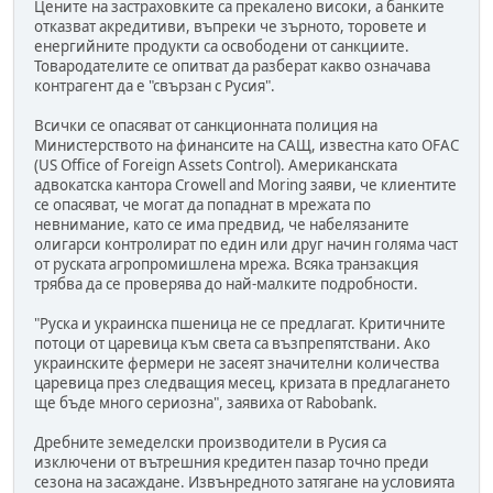
Цените на застраховките са прекалено високи, а банките
отказват акредитиви, въпреки че зърното, торовете и
енергийните продукти са освободени от санкциите.
Товародателите се опитват да разберат какво означава
контрагент да е "свързан с Русия".
Всички се опасяват от санкционната полиция на
Министерството на финансите на САЩ, известна като OFAC
(US Office of Foreign Assets Control). Американската
адвокатска кантора Crowell and Moring заяви, че клиентите
се опасяват, че могат да попаднат в мрежата по
невнимание, като се има предвид, че набелязаните
олигарси контролират по един или друг начин голяма част
от руската агропромишлена мрежа. Всяка транзакция
трябва да се проверява до най-малките подробности.
"Руска и украинска пшеница не се предлагат. Критичните
потоци от царевица към света са възпрепятствани. Ако
украинските фермери не засеят значителни количества
царевица през следващия месец, кризата в предлагането
ще бъде много сериозна", заявиха от Rabobank.
Дребните земеделски производители в Русия са
изключени от вътрешния кредитен пазар точно преди
сезона на засаждане. Извънредното затягане на условията