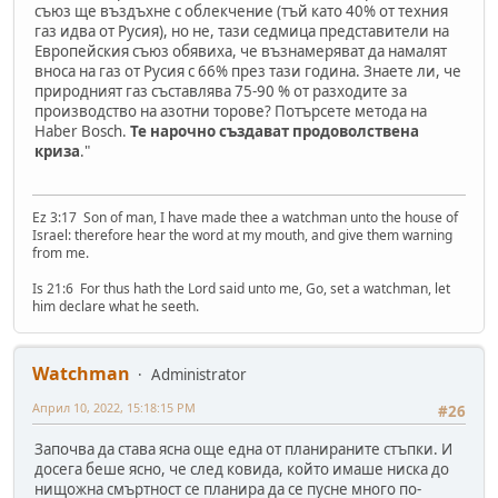
съюз ще въздъхне с облекчение (тъй като 40% от техния
газ идва от Русия), но не, тази седмица представители на
Европейския съюз обявиха, че възнамеряват да намалят
вноса на газ от Русия с 66% през тази година. Знаете ли, че
природният газ съставлява 75-90 % от разходите за
производство на азотни торове? Потърсете метода на
Haber Bosch.
Те нарочно създават продоволствена
криза
."
Ez 3:17 Son of man, I have made thee a watchman unto the house of
Israel: therefore hear the word at my mouth, and give them warning
from me.
Is 21:6 For thus hath the Lord said unto me, Go, set a watchman, let
him declare what he seeth.
Watchman
Administrator
Април 10, 2022, 15:18:15 PM
#26
Започва да става ясна още една от планираните стъпки. И
досега беше ясно, че след ковида, който имаше ниска до
нищожна смъртност се планира да се пусне много по-