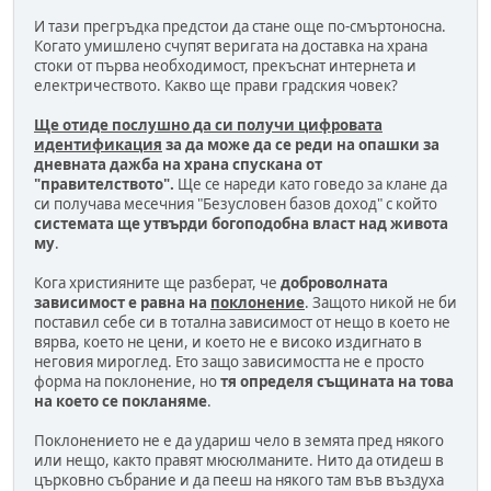
И тази прегръдка предстои да стане още по-смъртоносна.
Когато умишлено счупят веригата на доставка на храна
стоки от първа необходимост, прекъснат интернета и
електричеството. Какво ще прави градския човек?
Ще отиде послушно да си получи цифровата
идентификация
за да може да се реди на опашки за
дневната дажба на храна спускана от
"правителството".
Ще се нареди като говедо за клане да
си получава месечния "Безусловен базов доход" с който
системата ще утвърди богоподобна власт над живота
му
.
Кога християните ще разберат, че
доброволната
зависимост е равна на
поклонение
. Защото никой не би
поставил себе си в тотална зависимост от нещо в което не
вярва, което не цени, и което не е високо издигнато в
неговия мироглед. Ето защо зависимостта не е просто
форма на поклонение, но
тя определя същината на това
на което се покланяме
.
Поклонението не е да удариш чело в земята пред някого
или нещо, както правят мюсюлманите. Нито да отидеш в
църковно събрание и да пееш на някого там във въздуха