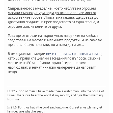
Съвременното земеделие, което набляга на
огромни
масиви с монокултури води до тотална зависимост от
изкуствените торове
. Липсата на такива, ще доведе до
драстично спадане на производството от една страна, и
огромен скок на цените от друга.
Това ще се отрази на първо място на цените на хляба, а
след това и на месото и млечните продукти. И не само че
ще станат безумно скъпи, но и няма да ги има.
В официалните медии
вече говори за хранителна криза
,
като ЕС прави специални заседания по въпроса. Само че
мерките на ЕС са за "мониторинг" сиреч те само
наблюдават, и нямат никакво намерение да направят
нещо.
Ez 3:17 Son of man, I have made thee a watchman unto the house of
Israel: therefore hear the word at my mouth, and give them warning
from me.
Is 21:6 For thus hath the Lord said unto me, Go, set a watchman, let
him declare what he seeth.