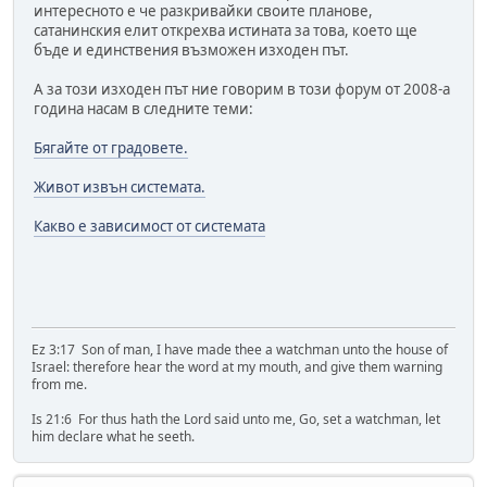
интересното е че разкривайки своите планове,
сатанинския елит открехва истината за това, което ще
бъде и единствения възможен изходен път.
А за този изходен път ние говорим в този форум от 2008-а
година насам в следните теми:
Бягайте от градовете.
Живот извън системата.
Какво е зависимост от системата
Ez 3:17 Son of man, I have made thee a watchman unto the house of
Israel: therefore hear the word at my mouth, and give them warning
from me.
Is 21:6 For thus hath the Lord said unto me, Go, set a watchman, let
him declare what he seeth.