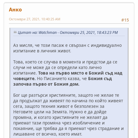
Анко
Октомври 27, 2021, 10:40:25 AM
#15
Цитат на: Watchman - Октомври 25, 2021, 18:43:23 PM
Аз мисля, че този пасаж е свързан с индивидуално
изпитание в личния живот.
Това, което се случва в момента и предстои да се
случи не може да се определи като лично
изпитание.
Това на първо място е Божий съд над
човеците.
Но Писанието казва, че
Божия съд
започва първо от Божия дом.
Бог ще разтърси християните, защото не желае те
да продължат да живеят по начина по който живеят
сега, защото техния живот е безполезен за
Неговите цели на Земята. Нужно е да дойде
промяна, и когато християните не желаят да
приемат тази промяна чрез изобличение и
покаяние, ще трябва да я приемат чрез страдание и
лишаване от всичко, което имат.