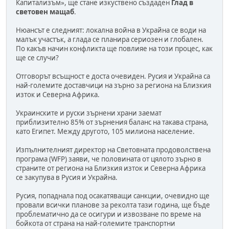
Капитализъм», ще стане изкуствено създаден
Глад в
световен мащаб
.
Нюансът е следният: локална война в Украйна се води на
малък участък, а глада се планира сериозен и глобален.
По какъв начин конфликта ще повлияе на този процес, как
ще се случи?
Отговорът всъщност е доста очевиден. Русия и Украйна са
най-големите доставчици на зърно за региона на Близкия
изток и Северна Африка.
Украинските и руски зърнени храни заемат
приблизително 85% от зърнения баланс на такава страна,
като Египет. Между другото, 105 милиона население.
Изпълнителният директор на Световната продоволствена
програма (WFP) заяви, че половината от цялото зърно в
страните от региона на Близкия изток и Северна Африка
се закупува в Русия и Украйна.
Русия, попаднала под осакатяващи санкции, очевидно ще
провали всички планове за реколта тази година, ще бъде
проблематично да се осигури и извозване по време на
бойкота от страна на най-големите транспортни