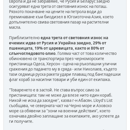
Европа и да не забравяме, че Русия и Беларус заедно
осигуряват една трета от световния износ на поташ.
Рязкото покачване на цените на петрола води до
преминаване към биодизел в Югоизточна Азия, което
допълнително свива световния пазар на растителни
масла.
Приблизително
една трета от световния износ на
ечемик идва от Русия и Украйна заедно, 29% от
пшеницата, 19% от царевицата, както и 80% от
слънчогледовото олио
. Голяма част от това количество
обикновено се транспортира през черноморските
пристанища Одеса, Херсон - сцена на ръкопашни улични
сражения до падането му в сряда - или Николаев, където
тази седмица руска ракета удари плаващ под бангладешки
флаг кораб за насипни товари и уби един от екипажа.
"Товаренето е в застой. Не става въпрос само за
пристанищата: там не може да влезе нито един кораб.
Никой не иска да заседне", казва г-н Абасян. Lloyd's List
съобщава, че северната част на Черно море и Азовско
море са обявени за "зони на военни действия", което
означава двойно заплащане за екипажите, ако успеете да
ги получите.