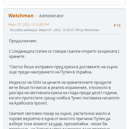
Watchman
Administrator
Март 07, 2022, 12:12:08 PM
#18
Последна редакция
: Март 07, 2022, 12:20:31 PM by Watchman
Продължение:
С следващата статия се говори съвсем открито за кризата с
храните:
"Светът беше изправен пред криза в доставките на зърно
още преди нахлуването на Путин в Украйна.
Индексът на ООН за цените на хранителните продукти
вече беше по-висок в реално изражение, отколкото в
разгара на световната криза на глада преди десет години,
когато протестите срещу хляба в Тунис поставиха началото
на Арабската пролет.
Свитият световен пазар на зърно, растително масло и
торове вероятно е една от многото причини Путин да
избере този момент за удар, пресмятайки - може би
погрешно - че Западът няма да посмее да го притисне