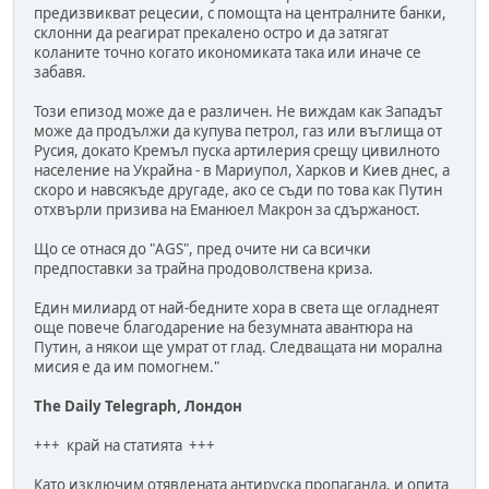
предизвикват рецесии, с помощта на централните банки,
склонни да реагират прекалено остро и да затягат
коланите точно когато икономиката така или иначе се
забавя.
Този епизод може да е различен. Не виждам как Западът
може да продължи да купува петрол, газ или въглища от
Русия, докато Кремъл пуска артилерия срещу цивилното
население на Украйна - в Мариупол, Харков и Киев днес, а
скоро и навсякъде другаде, ако се съди по това как Путин
отхвърли призива на Еманюел Макрон за сдържаност.
Що се отнася до "AGS", пред очите ни са всички
предпоставки за трайна продоволствена криза.
Един милиард от най-бедните хора в света ще огладнеят
още повече благодарение на безумната авантюра на
Путин, а някои ще умрат от глад. Следващата ни морална
мисия е да им помогнем."
The Daily Telegraph, Лондон
+++ край на статията +++
Като изключим отявлената антируска пропаганда, и опита