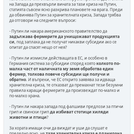
на Запада да прехвърли вината за тази криза на Путин,
статията съвсем ясно разкрива плановете на врага. Преди
да обвинява Путин за хранителната криза, Запада трябва
да отговори на следните въпроси:
- Путин ли накара американското правителство да
задължава фермерите да унищожават продукцията
си
, под заплаха да не получат никакви субсидии ако се
опитат да спасят нещо от нея?
- Путин ли измисли действащата в ЕС, и особено в
Германия система за субсидии според която
колкото по-
малка част от наличната му земя обработва един
фермер, толкова повече субсидии ще получи и
обратно
. И въпреки, че ЕС открито заявява за идваща
хранителна криза, те отказват да премахнат тези безумни
правила каращи фермерите да произвеждат по-малко и
по-малко храна.
- Путин ли накара запада под фалшиви предлози за птичи
грип и свински грип
да избиват стотици хиляди
животни и птици
?
За хората имащи очи да виждат и уши да слушат е
пределно ясно, че
тази хранителна криза е планирана