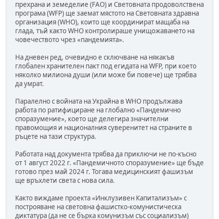
прехрана и земеделие (FAO) и Световната продоволствена
програма (WFP) ще заемат мястото на Световната здравна
организация (WHO), които ще координират мащаба на
глада, тъй както WHO контролираше унищожаването на
човечеството чрез «пандемията».
На дневен ред, очевидно е сключване на някакъв
глобален хранителен пакт под егидата на WFP, при което
няколко милиона души (или може би повече) ще трябва
да умрат.
Паралелно с войната на Украйна в WHO продължава
работа по ратифициране на глобално «Пандемично
споразумение», което ще делегира значителни
правомощия и националния суверенитет на страните в
ръцете на тази структура.
Работата над документа трябва да приключи не по-късно
от 1 август 2022 г. «Пандемичното споразумение» ще бъде
готово през май 2024 г. Тогава медицинският фашизъм
ще връхлети света с нова сила.
Както виждаме проекта «Инклузивен Капитализъм» с
построяване на световна фашистко-комунистическа
диктатура (да не се бърка комунизъм със социализъм)