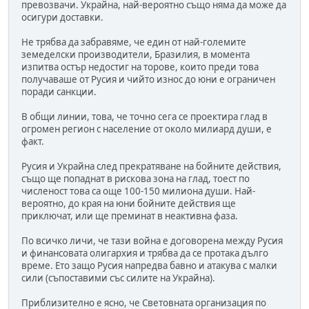
превозвачи. Украйна, най-вероятно също няма да може да
осигури доставки.
Не трябва да забравяме, че един от най-големите
земеделски производители, Бразилия, в момента
изпитва остър недостиг на торове, които преди това
получаваше от Русия и чийто износ до юни е ограничен
поради санкции.
В общи линии, това, че точно сега се проектира глад в
огромен регион с население от около милиард души, е
факт.
Русия и Украйна след прекратяване на бойните действия,
също ще попаднат в рискова зона на глад, тоест по
численост това са още 100-150 милиона души. Най-
вероятно, до края на юни бойните действия ще
приключат, или ще преминат в неактивна фаза.
По всичко личи, че тази война е договорена между Русия
и финансовата олигархия и трябва да се протака дълго
време. Ето защо Русия напредва бавно и атакува с малки
сили (съпоставими със силите на Украйна).
Приблизително е ясно, че Световната организация по