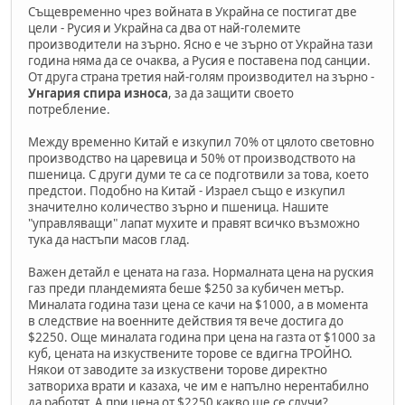
Същевременно чрез войната в Украйна се постигат две
цели - Русия и Украйна са два от най-големите
производители на зърно. Ясно е че зърно от Украйна тази
година няма да се очаква, а Русия е поставена под санции.
От друга страна третия най-голям производител на зърно -
Унгария спира износа
, за да защити своето
потребление.
Между временно Китай е изкупил 70% от цялото световно
производство на царевица и 50% от производството на
пшеница. С други думи те са се подготвили за това, което
предстои. Подобно на Китай - Израел също е изкупил
значително количество зърно и пшеница. Нашите
"управляващи" лапат мухите и правят всичко възможно
тука да настъпи масов глад.
Важен детайл е цената на газа. Нормалната цена на руския
газ преди пландемията беше $250 за кубичен метър.
Миналата година тази цена се качи на $1000, а в момента
в следствие на военните действия тя вече достига до
$2250. Още миналата година при цена на газта от $1000 за
куб, цената на изкуствените торове се вдигна ТРОЙНО.
Някои от заводите за изкуствени торове директно
затвориха врати и казаха, че им е напълно нерентабилно
да работят. А при цена от $2250 какво ще се случи?