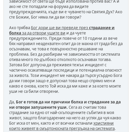
зависимост от света ще бъде използвана против вас? А и
ако не сте попадали на форума да видите
предупрежденията, къде ви е чуването на Святия Дух? Ако
сте Божии, Бог няма ли да ви говори?
Ако трябва
Бог дори ще ви преведе през
страдание и
болка
за да отвори ушите ви
и да чуете
предупреждението. Преди повече от 10 години аз вече
бях направил неадекватен опит да се махна от града без да
осъзнавам, че това е повърхностно решаване на
проблема. Без да разбирам че зависимостта от системата
отива много по-дълбоко отколкото осъзнавах тогава.
Затова Бог допусна да преживея тежък инцидент с
частично осакатяващи последици и потенциална опасност
за живота. Този инцидент ме накара да търся усърдно Бога
да ми говори защо е допуснал това нещо спрямо мен и
какво е онова, което Той иска да ми каже и за което моите
уши не са били отворени.
Да,
Бог е готов да ни причини болка и страдание за да
ни отвори запушените уши.
Сега аз считам това
страдание за едно от най-скъпоценните събития в моя
живот, защото благодарение на него аз успях да чуя какво
Бог иска от мен, както и от всички останали
християни
които живеят в смъртоносната прегръдка на системата
.