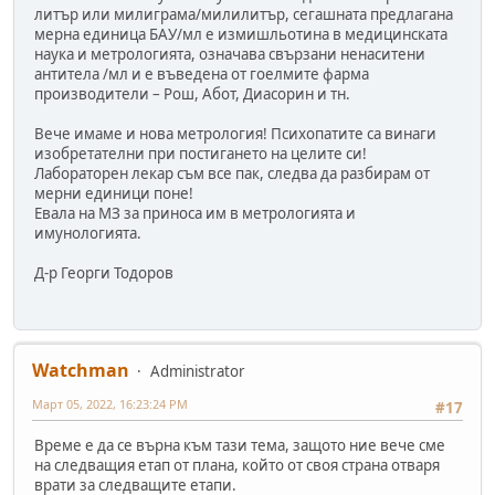
литър или милиграма/милилитър, сегашната предлагана
мерна единица БАУ/мл е измишльотина в медицинската
наука и метрологията, означава свързани ненаситени
антитела /мл и е въведена от гоелмите фарма
производители – Рош, Абот, Диасорин и тн.
Вече имаме и нова метрология! Психопатите са винаги
изобретателни при постигането на целите си!
Лабораторен лекар съм все пак, следва да разбирам от
мерни единици поне!
Евала на МЗ за приноса им в метрологията и
имунологията.
Д-р Георги Тодоров
Watchman
Administrator
Март 05, 2022, 16:23:24 PM
#17
Време е да се върна към тази тема, защото ние вече сме
на следващия етап от плана, който от своя страна отваря
врати за следващите етапи.