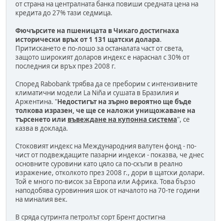
от страна на централната банка повиши средната цена на
кредита до 27% тази седмица.
Фючърсите на пшеницата в Чикаго достигнаха
исторически връх от 1 131 щатски долара
.
Притискането е по-лошо за останалата част от света,
защото широкият доларов индекс е нараснал с 30% от
последния си връх през 2008 г.
Според Rabobank трябва да се преборим с интензивните
климатични модели La Niña и сушата в Бразилия и
Аржентина. "
Недостигът на зърно вероятно ще бъде
толкова изразен, че ще се наложи унищожаване на
търсенето или
въвеждане на купонна система
", се
казва в доклада.
Стоковият индекс на Международния валутен фонд - по-
чист от подвеждащите пазарни индекси - показва, че днес
основните суровини като цяло са по-скъпи в реално
изражение, отколкото през 2008 г., дори в щатски долари.
Той е много по-висок за Европа или Африка. Това бързо
наподобява суровинния шок от началото на 70-те години
на миналия век.
В сряда сутринта петролът сорт Брент достигна