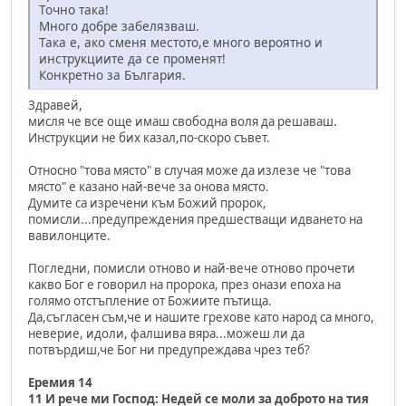
Точно така!
Много добре забелязваш.
Така е, ако сменя местото,е много вероятно и
инструкциите да се променят!
Конкретно за България.
Здравей,
мисля че все още имаш свободна воля да решаваш.
Инструкции не бих казал,по-скоро съвет.
Относно "това място" в случая може да излезе че "това
място" е казано най-вече за онова място.
Думите са изречени към Божий пророк,
помисли...предупреждения предшестващи идването на
вавилонците.
Погледни, помисли отново и най-вече отново прочети
какво Бог е говорил на пророка, през онази епоха на
голямо отстъпление от Божиите пътища.
Да,съгласен съм,че и нашите грехове като народ са много,
неверие, идоли, фалшива вяра...можеш ли да
потвърдиш,че Бог ни предупреждава чрез теб?
Еремия 14
11 И рече ми Господ: Недей се моли за доброто на тия