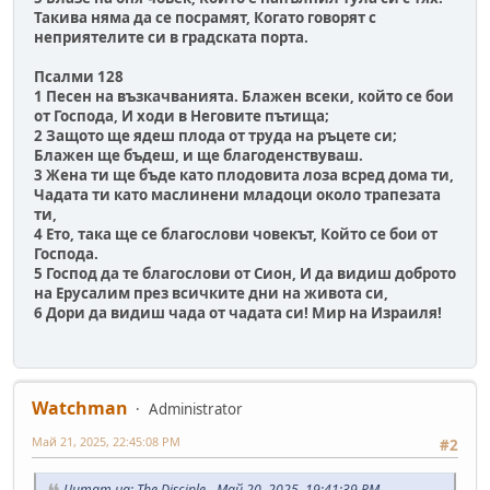
Такива няма да се посрамят, Когато говорят с
неприятелите си в градската порта.
Псалми 128
1 Песен на възкачванията. Блажен всеки, който се бои
от Господа, И ходи в Неговите пътища;
2 Защото ще ядеш плода от труда на ръцете си;
Блажен ще бъдеш, и ще благоденствуваш.
3 Жена ти ще бъде като плодовита лоза всред дома ти,
Чадата ти като маслинени младоци около трапезата
ти,
4 Ето, така ще се благослови човекът, Който се бои от
Господа.
5 Господ да те благослови от Сион, И да видиш доброто
на Ерусалим през всичките дни на живота си,
6 Дори да видиш чада от чадата си! Мир на Израиля!
Watchman
Administrator
Май 21, 2025, 22:45:08 PM
#2
Цитат на: The Disciple - Май 20, 2025, 19:41:39 PM