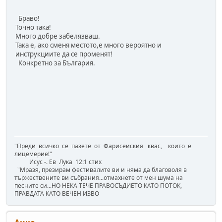
Браво!
Точно така!
Много добре забелязваш.
Така е, ако сменя местото,е много вероятно и
инструкциите да се променят!
Конкретно за България.
"Преди всичко се пазете от Фарисеиския квас, които е
лицемерие!"
Исус -. Ев Лука 12:1 стих
"Mразя, презирам фестивалите ви и няма да благоволя в
тържествените ви събрания...отмахнете от мен шума на
песните си...НО НЕКА ТЕЧЕ ПРАВОСЪДИЕТО КАТО ПОТОК,
ПРАВДАТА КАТО ВЕЧЕН ИЗВО