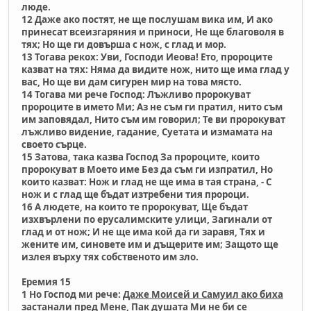
люде.
12 Даже ако постят, не ще послушам вика им, И ако
принесат всеизгаряния и приноси, Не ще благоволя в
тях; Но ще ги довърша с нож, с глад и мор.
13 Тогава рекох: Уви, Господи Иеова! Ето, пророците
казват на тях: Няма да видите нож, нито ще има глад у
вас, Но ще ви дам сигурен мир на това място.
14 Тогава ми рече Господ: Лъжливо пророкуват
пророците в името Ми; Аз не съм ги пратил, нито съм
им заповядал, Нито съм им говорил; Те ви пророкуват
лъжливо видение, гадание, Суетата и измамата на
своето сърце.
15 Затова, така казва Господ За пророците, които
пророкуват в Моето име Без да съм ги изпратил, Но
които казват: Нож и глад не ще има в тая страна, - С
нож и с глад ще бъдат изтребени тия пророци.
16 А людете, на които те пророкуват, Ще бъдат
изхвърлени по ерусалимските улици, Загинали от
глад и от нож; И не ще има кой да ги заравя, Тях и
жените им, синовете им и дъщерите им; Защото ще
излея върху тях собственото им зло.
Еремия 15
1 Но Господ ми рече:
Даже Моисей и Самуил ако биха
застанали пред Мене, Пак душата Ми не би се