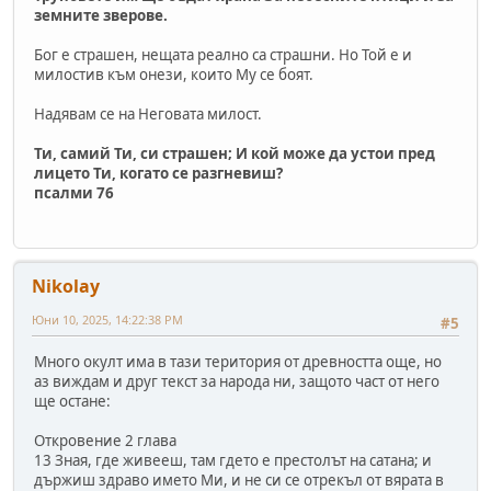
земните зверове.
Бог е страшен, нещата реално са страшни. Но Той е и
милостив към онези, които Му се боят.
Надявам се на Неговата милост.
Ти, самий Ти, си страшен; И кой може да устои пред
лицето Ти, когато се разгневиш?
псалми 76
Nikolay
Юни 10, 2025, 14:22:38 PM
#5
Много окулт има в тази територия от древността още, но
аз виждам и друг текст за народа ни, защото част от него
ще остане:
Откровение 2 глава
13 Зная, где живееш, там гдето е престолът на сатана; и
държиш здраво името Ми, и не си се отрекъл от вярата в