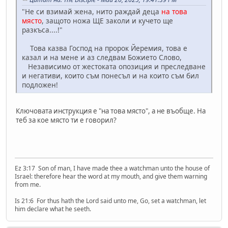
"Не си взимай жена, нито раждай деца
на това
място
, защото ножа ЩЕ заколи и кучето ще
разкъса....!"
Това казва Господ на пророк Йеремия, това е
казал и на мене и аз следвам Божието Слово,
Независимо от жестоката опозиция и преследване
и негативи, които съм понесъл и на които съм бил
подложен!
Ключовата инструкция е "на това място", а не въобще. На
теб за кое място ти е говорил?
Ez 3:17 Son of man, I have made thee a watchman unto the house of
Israel: therefore hear the word at my mouth, and give them warning
from me.
Is 21:6 For thus hath the Lord said unto me, Go, set a watchman, let
him declare what he seeth.