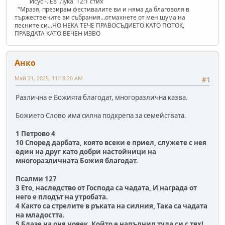
Исус -. Ев Лука 12:1 стих
"Mразя, презирам фестивалите ви и няма да благоволя в
тържествените ви събрания...отмахнете от мен шума на
песните си...НО НЕКА ТЕЧЕ ПРАВОСЪДИЕТО КАТО ПОТОК,
ПРАВДАТА КАТО ВЕЧЕН ИЗВО
Анко
Май 21, 2025, 11:18:20 AM
#1
Различна е Божията благодат, многоразлична казва.
Божието Слово има силна подкрепа за семействата.
1 Петрово 4
10 Според дарбата, която всеки е приел, служете с нея
един на друг като добри настойници на
многоразличната Божия благодат.
Псалми 127
3 Ето, наследство от Господа са чадата, И награда от
него е плодът на утробата.
4 Както са стрелите в ръката на силния, Така са чадата
на младостта.
5 Блазе на оня човек, Който е напълнил тула си с тях!