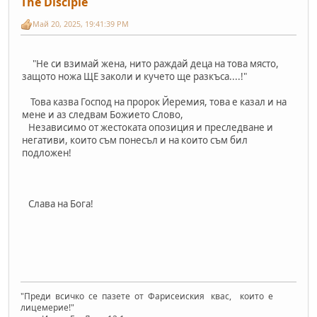
The Disciple
Май 20, 2025, 19:41:39 PM
"Не си взимай жена, нито раждай деца на това място,
защото ножа ЩЕ заколи и кучето ще разкъса....!"
Това казва Господ на пророк Йеремия, това е казал и на
мене и аз следвам Божието Слово,
Независимо от жестоката опозиция и преследване и
негативи, които съм понесъл и на които съм бил
подложен!
Слава на Бога!
"Преди всичко се пазете от Фарисеиския квас, които е
лицемерие!"