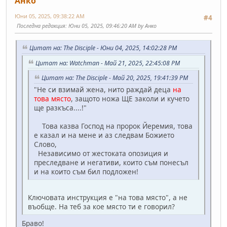
Анко
Юни 05, 2025, 09:38:22 AM
#4
Последна редакция
: Юни 05, 2025, 09:46:20 AM by Анко
Цитат на: The Disciple - Юни 04, 2025, 14:02:28 PM
Цитат на: Watchman - Май 21, 2025, 22:45:08 PM
Цитат на: The Disciple - Май 20, 2025, 19:41:39 PM
"Не си взимай жена, нито раждай деца
на
това място
, защото ножа ЩЕ заколи и кучето
ще разкъса....!"
Това казва Господ на пророк Йеремия, това
е казал и на мене и аз следвам Божието
Слово,
Независимо от жестоката опозиция и
преследване и негативи, които съм понесъл
и на които съм бил подложен!
Ключовата инструкция е "на това място", а не
въобще. На теб за кое място ти е говорил?
Браво!