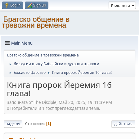
Log in
Sign up
Братско общение в
тревожни времена
Main Menu
Братско общение в тревожни времена
Дискусии върху Библейски и духовни въпроси
►
Божието Царство
Книга пророк Йеремия 16 глава!
►
►
Книга пророк Йеремия 16
глава!
Започната от The Disciple, Май 20, 2025, 19:41:39 PM
0 Потребители и 1 гост преглеждат тази тема.
Страници
1
НАДОЛУ
ДЕЙСТВИЯ