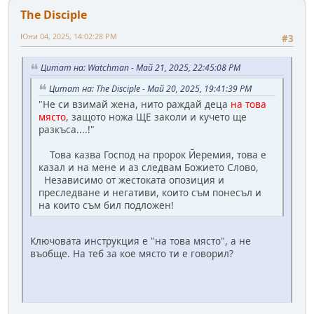
The Disciple
Юни 04, 2025, 14:02:28 PM
#3
Цитат на: Watchman - Май 21, 2025, 22:45:08 PM
Цитат на: The Disciple - Май 20, 2025, 19:41:39 PM
"Не си взимай жена, нито раждай деца
на това
място
, защото ножа ЩЕ заколи и кучето ще
разкъса....!"
Това казва Господ на пророк Йеремия, това е
казал и на мене и аз следвам Божието Слово,
Независимо от жестоката опозиция и
преследване и негативи, които съм понесъл и
на които съм бил подложен!
Ключовата инструкция е "на това място", а не
въобще. На теб за кое място ти е говорил?