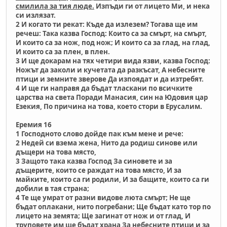
смилила за тия люде.
Изпъди ги от лицето Ми, и нека
си излязат.
2 И когато ти рекат: Къде да излезем? Тогава ще им
речеш: Така казва Господ: Които са за смърт, на смърт,
И които са за нож, под нож; И които са за глад, на глад,
И които са за плен, в плен.
3 И ще докарам на тях четири вида язви, казва Господ:
Ножът да заколи и кучетата да разкъсат, А небесните
птици и земните зверове Да изпоядат и да изтребят.
4 И ще ги направя да бъдат тласкани по всичките
царства на света Поради Манасия, син на Юдовия цар
Езекия, По причина на това, което стори в Ерусалим.
Еремия 16
1 Господното слово дойде пак към мене и рече:
2 Недей си взема жена, Нито да родиш синове или
дъщери на това място,
3 Защото така казва Господ За синовете и за
дъщерите, които се раждат на това място, И за
майките, които са ги родили, И за бащите, които са ги
добили в тая страна;
4 Те ще умрат от разни видове люта смърт; Не ще
бъдат оплакани, нито погребани; Ще бъдат като тор по
лицето на земята; Ще загинат от нож и от глад, И
труповете им ще бъдат храна За небесните птици и за