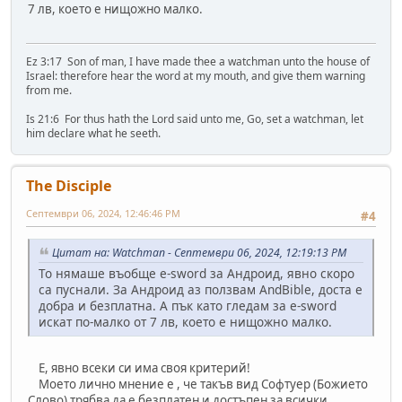
7 лв, което е нищожно малко.
Ez 3:17 Son of man, I have made thee a watchman unto the house of
Israel: therefore hear the word at my mouth, and give them warning
from me.
Is 21:6 For thus hath the Lord said unto me, Go, set a watchman, let
him declare what he seeth.
The Disciple
Септември 06, 2024, 12:46:46 PM
#4
Цитат на: Watchman - Септември 06, 2024, 12:19:13 PM
То нямаше въобще e-sword за Андроид, явно скоро
са пуснали. За Андроид аз ползвам AndBible, доста е
добра и безплатна. А пък като гледам за e-sword
искат по-малко от 7 лв, което е нищожно малко.
Е, явно всеки си има своя критерий!
Моето лично мнение е , че такъв вид Софтуер (Божието
Слово) трябва да е безплатен и достъпен за всички...