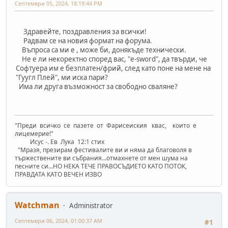
Септември 05, 2024, 18:19:44 PM
Здравейте, поздравления за всички!
Радвам се на новия формат на форума.
Въпроса са ми е , може би, донякъде технически.
Не е ли некоректно според вас, "e-sword", да твърди, че
Софтуера им е безплатен/фрий, след като поне на мене на
"Гуугл Плей", ми иска пари?
Има ли друга възможност за свободно сваляне?
"Преди всичко се пазете от Фарисеиския квас, които е
лицемерие!"
Исус -. Ев Лука 12:1 стих
"Mразя, презирам фестивалите ви и няма да благоволя в
тържествените ви събрания...отмахнете от мен шума на
песните си...НО НЕКА ТЕЧЕ ПРАВОСЪДИЕТО КАТО ПОТОК,
ПРАВДАТА КАТО ВЕЧЕН ИЗВО
Watchman
Administrator
Септември 06, 2024, 01:00:37 AM
#1