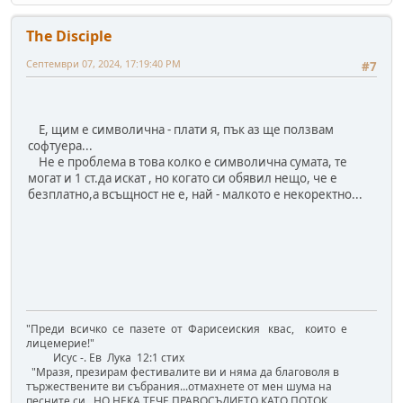
The Disciple
Септември 07, 2024, 17:19:40 PM
#7
Е, щим е символична - плати я, пък аз ще ползвам
софтуера...
Не е проблема в това колко е символична сумата, те
могат и 1 ст.да искат , но когато си обявил нещо, че е
безплатно,а всъщност не е, най - малкото е некоректно...
"Преди всичко се пазете от Фарисеиския квас, които е
лицемерие!"
Исус -. Ев Лука 12:1 стих
"Mразя, презирам фестивалите ви и няма да благоволя в
тържествените ви събрания...отмахнете от мен шума на
песните си...НО НЕКА ТЕЧЕ ПРАВОСЪДИЕТО КАТО ПОТОК,