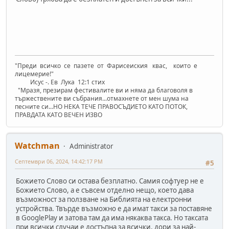
"Преди всичко се пазете от Фарисеиския квас, които е
лицемерие!"
Исус -. Ев Лука 12:1 стих
"Mразя, презирам фестивалите ви и няма да благоволя в
тържествените ви събрания...отмахнете от мен шума на
песните си...НО НЕКА ТЕЧЕ ПРАВОСЪДИЕТО КАТО ПОТОК,
ПРАВДАТА КАТО ВЕЧЕН ИЗВО
Watchman
Administrator
Септември 06, 2024, 14:42:17 PM
#5
Божието Слово си остава безплатно. Самия софтуер не е
Божието Слово, а е съвсем отделно нещо, което дава
възможност за ползване на Библията на електронни
устройства. Твърде възможно е да имат такси за поставяне
в GooglePlay и затова там да има някаква такса. Но таксата
при всички случаи е достъпна за всички, дори за най-