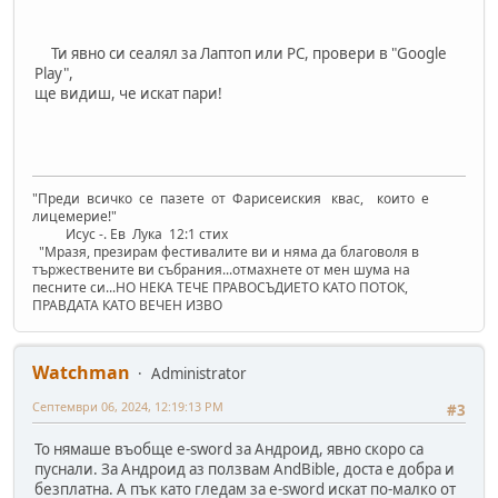
Ти явно си сеалял за Лаптоп или PC, провери в "Google
Play",
ще видиш, че искат пари!
"Преди всичко се пазете от Фарисеиския квас, които е
лицемерие!"
Исус -. Ев Лука 12:1 стих
"Mразя, презирам фестивалите ви и няма да благоволя в
тържествените ви събрания...отмахнете от мен шума на
песните си...НО НЕКА ТЕЧЕ ПРАВОСЪДИЕТО КАТО ПОТОК,
ПРАВДАТА КАТО ВЕЧЕН ИЗВО
Watchman
Administrator
Септември 06, 2024, 12:19:13 PM
#3
То нямаше въобще e-sword за Андроид, явно скоро са
пуснали. За Андроид аз ползвам AndBible, доста е добра и
безплатна. А пък като гледам за e-sword искат по-малко от