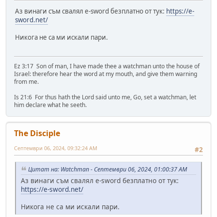
Аз винаги съм свалял e-sword безплатно от тук:
https://e-
sword.net/
Никога не са ми искали пари.
Ez 3:17 Son of man, I have made thee a watchman unto the house of
Israel: therefore hear the word at my mouth, and give them warning
from me.
Is 21:6 For thus hath the Lord said unto me, Go, set a watchman, let
him declare what he seeth.
The Disciple
Септември 06, 2024, 09:32:24 AM
#2
Цитат на: Watchman - Септември 06, 2024, 01:00:37 AM
Аз винаги съм свалял e-sword безплатно от тук:
https://e-sword.net/
Никога не са ми искали пари.