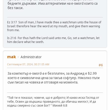
бедните държави. Има алтернативи на е-sword които са
без такси.
Ez 3:17 Son of man, I have made thee a watchman unto the house of
Israel: therefore hear the word at my mouth, and give them warning
from me.
Is 21:6 For thus hath the Lord said unto me, Go, set a watchman, let
him declare what he seeth.
mak
Administrator
Септември 07, 2024, 00:31:05 AM
#6
За компютър е-sword-а е безплатен, за Андроид е $2.99
което е символична цена за такъв софтуер. Няколко пъти
съм писал на човека и отговаря на момента.
"Той ти е показал, човече, що е доброто; И какво иска Господ от
тебе, Освен да вършиш праведното, да обичаш милост, И да
ходиш смирено със своя Бог? " Михей 6:8