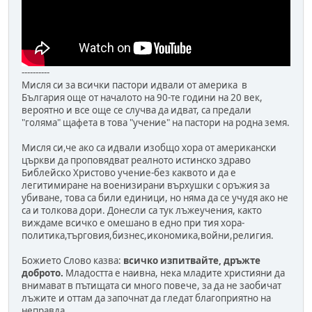
----------
Мисля си за всички пастори идвали от америка в
България още от началото на 90-те години на 20 век,
вероятно и все още се случва да идват, са предали
"голяма" щафета в това "учение" на пастори на родна земя.
Мисля си,че ако са идвали изобщо хора от американски
църкви да проповядват реалното истинско здраво
Библейско Христово учение-без каквото и да е
легитимиране на военизирани върхушки с оръжия за
убиване, това са били единици, но няма да се учудя ако не
са и толкова дори. Донесли са тук лъжеучения, както
виждаме всичко е омешано в едно при тия хора-
политика,търговия,бизнес,икономика,войни,религия.
Божието Слово казва:
всичко изпитвайте, дръжте
доброто.
Младостта е наивна, нека младите християни да
внимават в пътищата си много повече, за да не заобичат
лъжите и оттам да започнат да гледат благоприятно на
неправда.