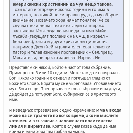
американски християнин да чуя нещо такова.
Този клип е отпреди няколко години и го има в
интернет, но никой не си прави труда да му обърне
внимание. Повечето хора нямат понятие, че се
случват тези неща. Тези възгледи са широко
застъпени. Изглежда логично да ги има Майк
Хъкаби (текущият посланик на САЩ в Израел –
бел.прев.), както и други християни ционисти,
например Джон Хейги (влиятелен евангелистки
пастор и телевизионен проповедник – бел.прев.).
Мислите си, че просто харесват Израел. Не.
Представям си някой, който е част от това събрание.
Примерно от 5 или 10 години. Може там да е повярвал в
Бог. Няколко години е отивал и поглъщал гладно от
Божието Слово. Вярата му се е укрепявала. Уповаванието
му в Бога също. Препоръчвал е това събрание и на други,
да дойдат да потърсят Бога, събирайки се в Христовото
име.
И изведнъж отрезвяване с едно изречение:
Има 6 входа,
може да си тръгнете по всяко време, ако не мислите
като мен и в съгласие с наложената политическа
линия и директива.
Която в случая казва къде да има
война и едни хора там трябва да умрат.