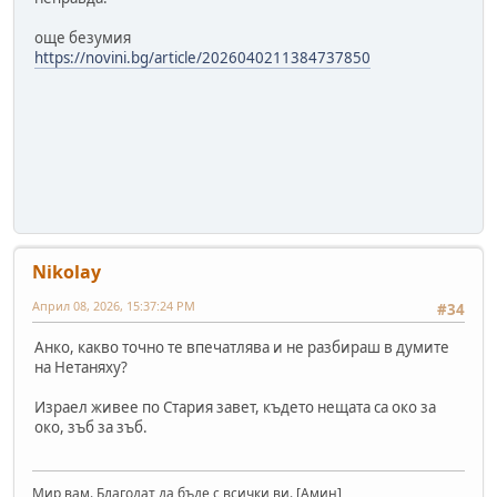
още безумия
https://novini.bg/article/2026040211384737850
Nikolay
Април 08, 2026, 15:37:24 PM
#34
Анко, какво точно те впечатлява и не разбираш в думите
на Нетаняху?
Израел живее по Стария завет, където нещата са око за
око, зъб за зъб.
Мир вам. Благодат да бъде с всички ви. [Амин]