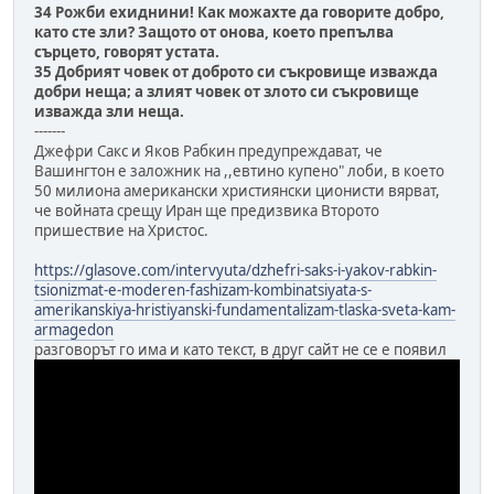
34 Рожби ехиднини! Как можахте да говорите добро,
като сте зли? Защото от онова, което препълва
сърцето, говорят устата.
35 Добрият човек от доброто си съкровище изважда
добри неща; а злият човек от злото си съкровище
изважда зли неща.
-------
Джефри Сакс и Яков Рабкин предупреждават, че
Вашингтон е заложник на ,,евтино купено" лоби, в което
50 милиона американски християнски ционисти вярват,
че войната срещу Иран ще предизвика Второто
пришествие на Христос.
https://glasove.com/intervyuta/dzhefri-saks-i-yakov-rabkin-
tsionizmat-e-moderen-fashizam-kombinatsiyata-s-
amerikanskiya-hristiyanski-fundamentalizam-tlaska-sveta-kam-
armagedon
разговорът го има и като текст, в друг сайт не се е появил