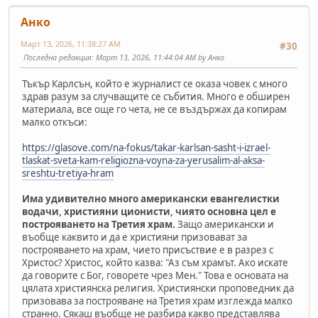
Анко
Март 13, 2026, 11:38:27 AM
#30
Последна редакция
: Март 13, 2026, 11:44:04 AM by Анко
Тъкър Карлсън, който е журналист се оказа човек с много
здрав разум за случващите се събития. Много е обширен
материала, все още го чета, не се въздържах да копирам
малко откъси:
https://glasove.com/na-fokus/takar-karlsan-sasht-i-izrael-
tlaskat-sveta-kam-religiozna-voyna-za-yerusalim-al-aksa-
sreshtu-tretiya-hram
Има удивително много американски евангелистки
водачи, християни ционисти, чиято основна цел е
построяването на Третия храм.
Защо американски и
въобще каквито и да е християни призовават за
построяването на храм, чието присъствие е в разрез с
Христос? Христос, който казва: "Аз съм храмът. Ако искате
да говорите с Бог, говорете чрез Мен." Това е основата на
цялата християнска религия. Християнски проповедник да
призовава за построяване на Третия храм изглежда малко
странно. Сякаш въобще не разбира какво представлява