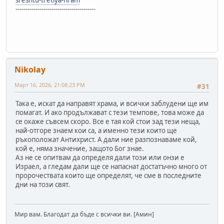
----------------------------------------
Nikolay
Март 16, 2026, 21:08:23 PM
#31
Така е, искат да направят храма, и всички заблудени ще им
помагат. И ако продължават с тези темпове, това може да
се окаже съвсем скоро. Все е тая кой стои зад тези неща,
най-отгоре знаем кои са, а именно тези които ще
ръкоположат Антихрист. А дали ние разпознаваме кой,
кой е, няма значение, защото Бог знае.
Аз не се опитвам да определя дали този или онзи е
Израел, а гледам дали ще се напаснат достатъчно много от
пророчествата които ще определят, че сме в последните
дни на този свят.
Мир вам. Благодат да бъде с всички ви. [Амин]