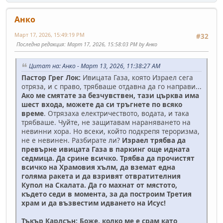
Анко
Март 17, 2026, 15:49:19 PM
#32
Последна редакция
: Март 17, 2026, 15:58:03 PM by Анко
Цитат на: Анко - Март 13, 2026, 11:38:27 AM
Пастор Грег Лок:
Ивицата Газа, която Израел сега
отряза, и с право, трябваше отдавна да го направи...
Ако ме смятате за безчувствен, тази църква има
шест входа, можете да си тръгнете по всяко
време
. Отрязаха електричеството, водата, и така
трябваше. Чуйте, не защитавам нараняването на
невинни хора. Но всеки, който подкрепя тероризма,
не е невинен. Разбирате ли?
Израел трябва да
превърне ивицата Газа в паркинг още идната
седмица. Да срине всичко. Трябва да прочистят
всичко на Храмовия хълм, да вземат една
голяма ракета и да взривят отвратителния
Купол на Скалата. Да го махнат от мястото,
където седи в момента, за да построим Третия
храм и да възвестим идването на Исус!
Тъкър Карлсън: Боже, колко ме е срам като