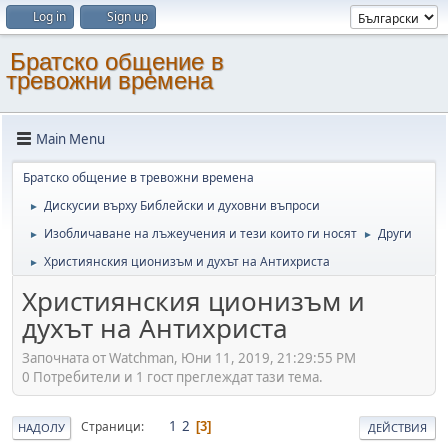
Log in
Sign up
Братско общение в
тревожни времена
Main Menu
Братско общение в тревожни времена
Дискусии върху Библейски и духовни въпроси
►
Изобличаване на лъжеучения и тези които ги носят
Други
►
►
Християнския ционизъм и духът на Антихриста
►
Християнския ционизъм и
духът на Антихриста
Започната от Watchman, Юни 11, 2019, 21:29:55 PM
0 Потребители и 1 гост преглеждат тази тема.
1
2
Страници
3
НАДОЛУ
ДЕЙСТВИЯ