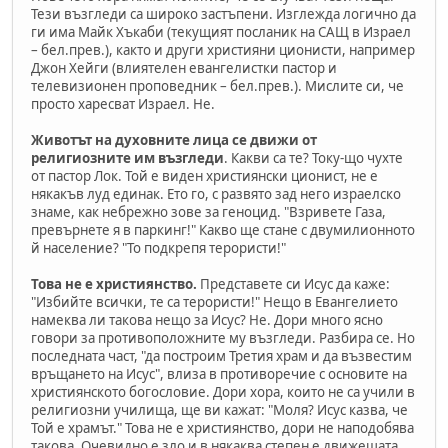
Тези възгледи са широко застъпени. Изглежда логично да
ги има Майк Хъкаби (текущият посланик на САЩ в Израел
– бел.прев.), както и други християни ционисти, например
Джон Хейги (влиятелен евангелистки пастор и
телевизионен проповедник – бел.прев.). Мислите си, че
просто харесват Израел. Не.
Животът на духовните лица се движи от
религиозните им възгледи
. Какви са те? Току-що чухте
от пастор Лок. Той е виден християнски ционист, не е
някакъв луд единак. Ето го, с развято зад него израелско
знаме, как небрежно зове за геноцид. "Взривете Газа,
превърнете я в паркинг!" Какво ще стане с двумилионното
й население? "То подкрепя терористи!"
Това не е християнство.
Представете си Исус да каже:
"Избийте всички, те са терористи!" Нещо в Евангелието
намеква ли такова нещо за Исус? Не. Дори много ясно
говори за противоположните му възгледи. Разбира се. Но
последната част, "да построим Третия храм и да възвестим
връщането на Исус", влиза в противоречие с основите на
християнското богословие. Дори хора, които не са учили в
религиозни училища, ще ви кажат: "Моля? Исус казва, че
Той е храмът." Това не е християнство, дори не наподобява
такова. Очевидно е зло и в някаква степен е движещата