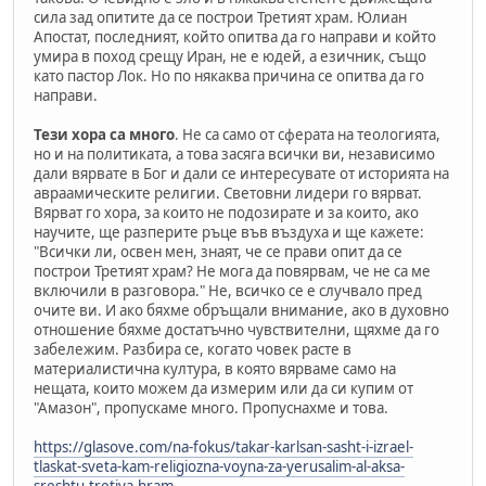
сила зад опитите да се построи Третият храм. Юлиан
Апостат, последният, който опитва да го направи и който
умира в поход срещу Иран, не е юдей, а езичник, също
като пастор Лок. Но по някаква причина се опитва да го
направи.
Тези хора са много
. Не са само от сферата на теологията,
но и на политиката, а това засяга всички ви, независимо
дали вярвате в Бог и дали се интересувате от историята на
авраамическите религии. Световни лидери го вярват.
Вярват го хора, за които не подозирате и за които, ако
научите, ще разперите ръце във въздуха и ще кажете:
"Всички ли, освен мен, знаят, че се прави опит да се
построи Третият храм? Не мога да повярвам, че не са ме
включили в разговора." Не, всичко се е случвало пред
очите ви. И ако бяхме обръщали внимание, ако в духовно
отношение бяхме достатъчно чувствителни, щяхме да го
забележим. Разбира се, когато човек расте в
материалистична култура, в която вярваме само на
нещата, които можем да измерим или да си купим от
"Амазон", пропускаме много. Пропуснахме и това.
https://glasove.com/na-fokus/takar-karlsan-sasht-i-izrael-
tlaskat-sveta-kam-religiozna-voyna-za-yerusalim-al-aksa-
sreshtu-tretiya-hram