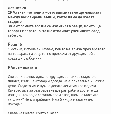
Деяния 20
29
Аз зная, че подир моето заминаване ще навлязат
между вас
свирепи вълци, които няма да жалят
стадото
;
30
и от самите вас ще се издигнат човеци, които ще
говорят извратено, та ще отвличат учениците след
себе си.
Йоан 10
1 Истина, истина ви казвам,
който не влиза през вратата
на кошарата на овцете, но прескача от другаде, той е
крадец и разбойник.
...
9 Аз съм вратата
Свирепи вълци, идват отдругаде, за такива стадото е
плячка, излишен товар и досада, не е призвание и Божие
дело. Стадото им е нужно докато легитимира водача.
Каквото има за разграбване ще разграби а другите ще
изпъди."Какво да се занимавам с вас, щом не мислите
като мен? Не ми трябвате. Има 6 входа и съответно
изхода."
Слава на Христа, Който е казал: