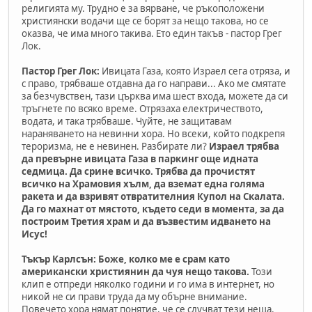
религията му. Трудно е за вярване, че ръкоположени
християнски водачи ще се борят за нещо такова, но се
оказва, че има много такива. Ето един такъв - пастор Грег
Лок.
Пастор Грег Лок:
Ивицата Газа, която Израел сега отряза, и
с право, трябваше отдавна да го направи... Ако ме смятате
за безчувствен, тази църква има шест входа, можете да си
тръгнете по всяко време. Отрязаха електричеството,
водата, и така трябваше. Чуйте, не защитавам
нараняването на невинни хора. Но всеки, който подкрепя
тероризма, не е невинен. Разбирате ли?
Израел трябва
да превърне ивицата Газа в паркинг още идната
седмица. Да срине всичко. Трябва да прочистят
всичко на Храмовия хълм, да вземат една голяма
ракета и да взривят отвратителния Купол на Скалата.
Да го махнат от мястото, където седи в момента, за да
построим Третия храм и да възвестим идването на
Исус!
Тъкър Карлсън: Боже, колко ме е срам като
американски християнин да чуя нещо такова.
Този
клип е отпреди няколко години и го има в интернет, но
никой не си прави труда да му обърне внимание.
Повечето хора нямат понятие, че се случват тези неща.