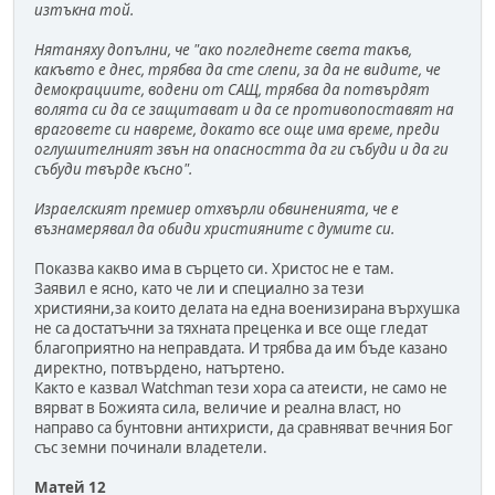
изтъкна той.
Нятаняху допълни, че "ако погледнете света такъв,
какъвто е днес, трябва да сте слепи, за да не видите, че
демокрациите, водени от САЩ, трябва да потвърдят
волята си да се защитават и да се противопоставят на
враговете си навреме, докато все още има време, преди
оглушителният звън на опасността да ги събуди и да ги
събуди твърде късно".
Израелският премиер отхвърли обвиненията, че е
възнамерявал да обиди християните с думите си.
Показва какво има в сърцето си. Христос не е там.
Заявил е ясно, като че ли и специално за тези
християни,за които делата на една военизирана върхушка
не са достатъчни за тяхната преценка и все още гледат
благоприятно на неправдата. И трябва да им бъде казано
директно, потвърдено, натъртено.
Както е казвал Watchman тези хора са атеисти, не само не
вярват в Божията сила, величие и реална власт, но
направо са бунтовни антихристи, да сравняват вечния Бог
със земни починали владетели.
Матей 12