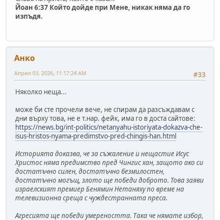
Йоан 6:37 Който дойде при Мене, никак няма да го
изпъдя.
Анко
Април 03, 2026, 11:17:24 AM
#33
Няколко неща...
може би сте прочели вече, не спирам да разсъждавам с
дни върху това, не е т.нар. фейк, има го в доста сайтове:
https://news.bg/int-politics/netanyahu-istoriyata-dokazva-che-
isus-hristos-nyama-predimstvo-pred-chingis-han.html
Историята доказва, че за съжаление и нещастие Исус
Христос няма предимство пред Чингис хан, защото ако си
достатъчно силен, достатъчно безмилостен,
достатъчно могъщ, злото ще победи доброто. Това заяви
израелският премиер Бенямин Нетаняху по време на
телевизионна среща с чуждестранната преса.
Агресията ще победи умереността. Така че нямате избор,