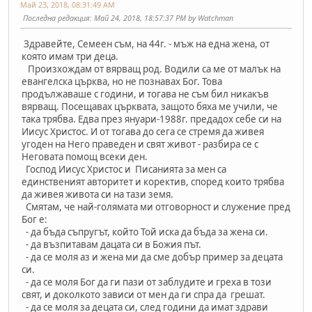
Май 23, 2018, 08:31:49 AM
Последна редакция
: Май 24, 2018, 18:57:37 PM by Watchman
Здравейте, Семеен съм, на 44г. - мъж на една жена, от
която имам три деца.
Произхождам от вярващ род. Водили са ме от малък на
евангелска църква, но не познавах Бог. Това
продължаваше с години, и тогава не съм бил никакъв
вярващ. Посещавах църквата, защото бяха ме учили, че
така трябва. Едва през януари-1988г. предадох себе си на
Иисус Христос. И от тогава до сега се стремя да живея
угоден на Него праведен и свят живот - разбира се с
Неговата помощ всеки ден.
Господ Иисус Христос и Писанията за мен са
единственият авторитет и коректив, според които трябва
да живея живота си на тази земя.
Смятам, че най-голямата ми отговорност и служение пред
Бог е:
- да бъда съпругът, който Той иска да бъда за жена си.
- да възпитавам дацата си в Божия път.
- да се моля аз и жена ми да сме добър пример за децата
си.
- да се моля Бог да ги пази от заблудите и греха в този
свят, и доколкото зависи от мен да ги спра да грешат.
- да се моля за децата си, след години да имат здрави