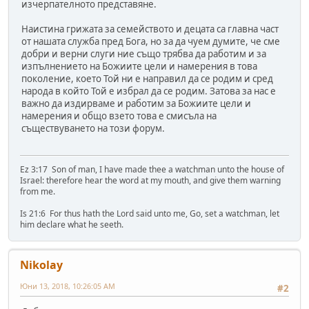
изчерпателното представяне.
Наистина грижата за семейството и децата са главна част
от нашата служба пред Бога, но за да чуем думите, че сме
добри и верни слуги ние също трябва да работим и за
изпълнението на Божиите цели и намерения в това
поколение, което Той ни е направил да се родим и сред
народа в който Той е избрал да се родим. Затова за нас е
важно да издирваме и работим за Божиите цели и
намерения и общо взето това е смисъла на
съществуването на този форум.
Ez 3:17 Son of man, I have made thee a watchman unto the house of
Israel: therefore hear the word at my mouth, and give them warning
from me.
Is 21:6 For thus hath the Lord said unto me, Go, set a watchman, let
him declare what he seeth.
Nikolay
Юни 13, 2018, 10:26:05 AM
#2