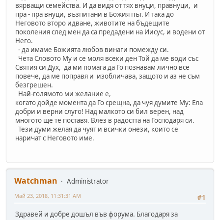
вярващи семейства. И да видя от тях внуци, правнуци, и
пра - пра внуци, възпитани в Божия път. И така до
Неговото второ идване, животите на бъдещите
поколения след мен да са предадени на Иисус, и водени от
Него.
- да имаме Божията любов винаги помежду си.
Чета Словото Му и се моля всеки ден Той да ме води със
Святия си Дух, да ми помага да Го познавам лично все
повече, да ме поправя и изобличава, защото и аз не съм
безгрешен.
Най-голямото ми желание е,
когато дойде момента да Го срещна, да чуя думите Му: Ела
добри и верни слуго! Над малкото си бил верен, над
многото ще те поставя. Влез в радостта на Господаря си.
Тези думи желая да чуят и всички онези, които се
наричат с Неговото име.
Watchman
Administrator
Май 23, 2018, 11:31:31 AM
#1
Здравей и добре дошъл във форума. Благодаря за