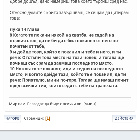
Добре дошъл, дано намериш това което търсиш сред нас.
Относно думите с които завършваш, се сещам да цитирам
това:
Лука 14 глава
8 Когато те покани някой на сватба, не сядай на
първия стол, да не би да е бил поканен от него по-
почетен от тебе,
9 и дойде този, който е поканил и тебе и него, и ти
рече: Отстъпи това място на този човек; и тогава ще
почнеш със срам да заемаш последното място.
10 Но когато те поканят, иди и седни на последното
място, и когато дойде този, който те е поканил, да ти
рече: Приятелю, мини по-горе. Тогава ще имаш почит
пред всички тия, които седят с тебе на трапезата.
Мир вам. Благодат да бъде с всички ви. [Амин]
Страници
1
НАГОРЕ
ДЕЙСТВИЯ