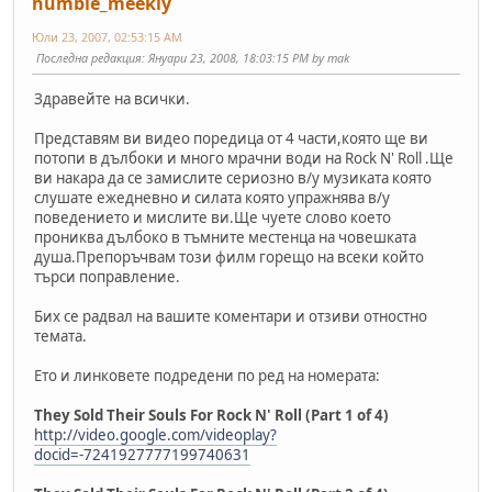
humble_meekly
Юли 23, 2007, 02:53:15 AM
Последна редакция
: Януари 23, 2008, 18:03:15 PM by mak
Здравейте на всички.
Представям ви видео поредица от 4 части,която ще ви
потопи в дълбоки и много мрачни води на Rock N' Roll .Ще
ви накара да се замислите сериозно в/у музиката която
слушате ежедневно и силата която упражнява в/у
поведението и мислите ви.Ще чуете слово което
прониква дълбоко в тъмните местенца на човешката
душа.Препоръчвам този филм горещо на всеки който
търси поправление.
Бих се радвал на вашите коментари и отзиви отностно
темата.
Ето и линковете подредени по ред на номерата:
They Sold Their Souls For Rock N' Roll (Part 1 of 4)
http://video.google.com/videoplay?
docid=-7241927777199740631