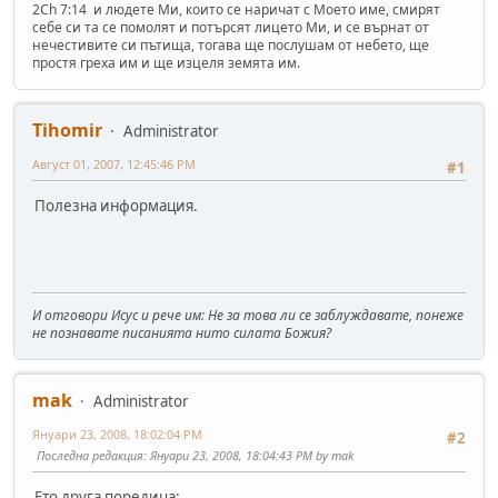
2Ch 7:14 и людете Ми, които се наричат с Моето име, смирят
себе си та се помолят и потърсят лицето Ми, и се върнат от
нечестивите си пътища, тогава ще послушам от небето, ще
простя греха им и ще изцеля земята им.
Tihomir
Administrator
Август 01, 2007, 12:45:46 PM
#1
Полезна информация.
И отговори Исус и рече им: Не за това ли се заблуждавате, понеже
не познавате писанията нито силата Божия?
mak
Administrator
Януари 23, 2008, 18:02:04 PM
#2
Последна редакция
: Януари 23, 2008, 18:04:43 PM by mak
Ето друга поредица: