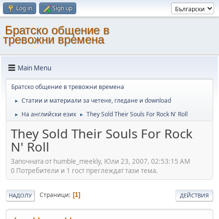
Log in
Sign up
Братско общение в
тревожни времена
Main Menu
Братско общение в тревожни времена
Статии и материали за четене, гледане и download
►
На английски език
They Sold Their Souls For Rock N' Roll
►
►
They Sold Their Souls For Rock
N' Roll
Започната от humble_meekly, Юли 23, 2007, 02:53:15 AM
0 Потребители и 1 гост преглеждат тази тема.
Страници
1
НАДОЛУ
ДЕЙСТВИЯ