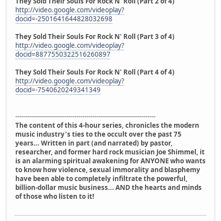
They Sold Their Souls For Rock N' Roll (Part 2 of 4)
http://video.google.com/videoplay?
docid=-2501641644828032698
They Sold Their Souls For Rock N' Roll (Part 3 of 4)
http://video.google.com/videoplay?
docid=8877550322516260897
They Sold Their Souls For Rock N' Roll (Part 4 of 4)
http://video.google.com/videoplay?
docid=-7540620249341349
-----------------------------------------------------------------------
The content of this 4-hour series, chronicles the modern
music industry's ties to the occult over the past 75
years... Written in part (and narrated) by pastor,
researcher, and former hard rock musician Joe Shimmel, it
is an alarming spiritual awakening for ANYONE who wants
to know how violence, sexual immorality and blasphemy
have been able to completely infiltrate the powerful,
billion-dollar music business... AND the hearts and minds
of those who listen to it!