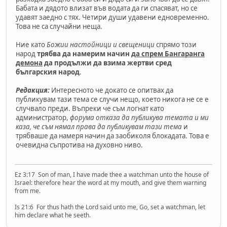
Бабата и дядото влизат във водата да ги спасяват, но се
удавят заедно с тях. Четири души удавени едновременно.
Това не са случайни неща.
Ние като
Божии настойници и свещеници
спрямо този
народ
трябва да намерим начин
да спрем Бангаранга
демона
да продължи да взима жертви сред
българския народ
.
Редакция:
Интересното че докато се опитвах да
публикувам тази тема се случи нещо, което никога не се е
случвало преди. Въпреки че съм логнат като
администратор,
форума отказа да публикува темата и ми
каза, че съм нямал права да публикувам тази тема
и
трябваше да намеря начин да заобиколя блокадата. Това е
очевидна съпротива на духовно ниво.
Ez 3:17 Son of man, I have made thee a watchman unto the house of
Israel: therefore hear the word at my mouth, and give them warning
from me.
Is 21:6 For thus hath the Lord said unto me, Go, set a watchman, let
him declare what he seeth.