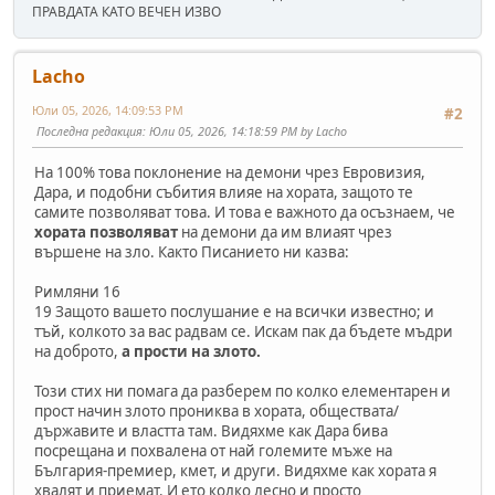
ПРАВДАТА КАТО ВЕЧЕН ИЗВО
Lacho
Юли 05, 2026, 14:09:53 PM
#2
Последна редакция
: Юли 05, 2026, 14:18:59 PM by Lacho
На 100% това поклонение на демони чрез Евровизия,
Дара, и подобни събития влияе на хората, защото те
самите позволяват това. И това е важното да осъзнаем, че
хората позволяват
на демони да им влиаят чрез
вършене на зло. Както Писанието ни казва:
Римляни 16
19 Защото вашето послушание е на всички известно; и
тъй, колкото за вас радвам се. Искам пак да бъдете мъдри
на доброто,
а прости на злото.
Този стих ни помага да разберем по колко елементарен и
прост начин злото прониква в хората, обществата/
държавите и властта там. Видяхме как Дара бива
посрещана и похвалена от най големите мъже на
България-премиер, кмет, и други. Видяхме как хората я
хвалят и приемат. И ето колко лесно и просто