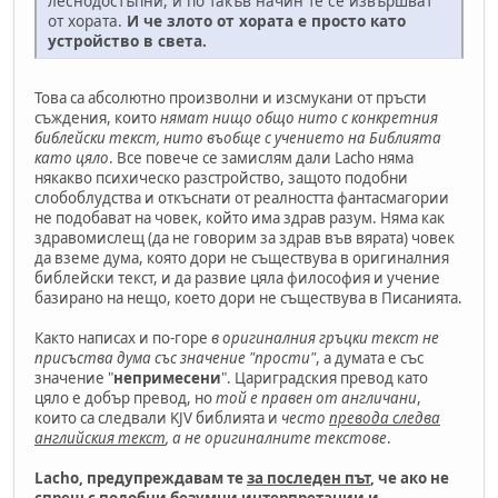
леснодостъпни, и по такъв начин те се извършват
от хората.
И че злото от хората е просто като
устройство в света.
Това са абсолютно произволни и изсмукани от пръсти
съждения, които
нямат нищо общо нито с конкретния
библейски текст, нито въобще с учението на Библията
като цяло
. Все повече се замислям дали Lacho няма
някакво психическо разстройство, защото подобни
слобоблудства и откъснати от реалността фантасмагории
не подобават на човек, който има здрав разум. Няма как
здравомислещ (да не говорим за здрав във вярата) човек
да вземе дума, която дори не съществува в оригиналния
библейски текст, и да развие цяла философия и учение
базирано на нещо, което дори не съществува в Писанията.
Както написах и по-горе
в оригиналния гръцки текст не
присъства дума със значение "прости"
, а думата е със
значение "
непримесени
". Цариградския превод като
цяло е добър превод, но
той е правен от англичани
,
които са следвали KJV библията и
често
превода следва
английския текст
, а не оригиналните текстове
.
Lacho, предупреждавам те
за последен път
, че ако не
спреш с подобни безумни интерпретации и