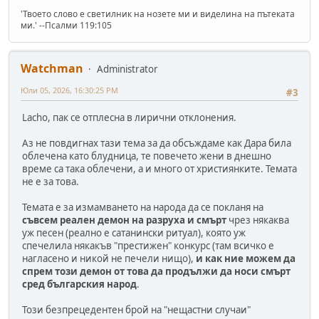
'Твоето слово е светилник на нозете ми и виделина на пътеката
ми.' --Псалми 119:105
Watchman
Administrator
Юли 05, 2026, 16:30:25 PM
#3
Lacho, пак се отплесна в лирични отклонения.
Аз не повдигнах тази тема за да обсъждаме как Дара била
облечена като блудница, те повечето жени в днешно
време са така облечени, а и много от християнките. Темата
не е за това.
Темата е за измамването на народа да се покланя на
съвсем реален демон на разруха и смърт
чрез някаква
уж песен (реално е сатанински ритуал), която уж
спечелила някакъв "престижен" конкурс (там всичко е
нагласено и никой не печели нищо),
и как ние можем да
спрем този демон от това да продължи да носи смърт
сред българския народ
.
Този безпрецедентен брой на "нещастни случаи"