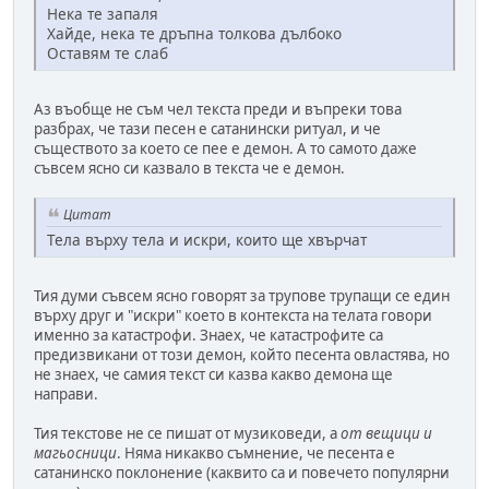
Нека те запаля
Хайде, нека те дръпна толкова дълбоко
Оставям те слаб
Аз въобще не съм чел текста преди и въпреки това
разбрах, че тази песен е сатанински ритуал, и че
съществото за което се пее е демон. А то самото даже
съвсем ясно си казвало в текста че е демон.
Цитат
Тела върху тела и искри, които ще хвърчат
Тия думи съвсем ясно говорят за трупове трупащи се един
върху друг и "искри" което в контекста на телата говори
именно за катастрофи. Знаех, че катастрофите са
предизвикани от този демон, който песента овластява, но
не знаех, че самия текст си казва какво демона ще
направи.
Тия текстове не се пишат от музиковеди, а
от вещици и
магьосници
. Няма никакво съмнение, че песента е
сатанинско поклонение (каквито са и повечето популярни