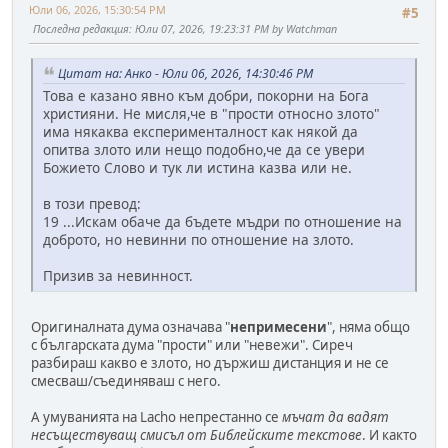
Юли 06, 2026, 15:30:54 PM
#5
Последна редакция
: Юли 07, 2026, 19:23:31 PM by Watchman
Цитат на: Анко - Юли 06, 2026, 14:30:46 PM
Това е казано явно към добри, покорни на Бога
християни. Не мисля,че в "прости относно злото"
има някаква експерименталност как някой да
опитва злото или нещо подобно,че да се увери
Божието Слово и тук ли истина казва или не.
в този превод:
19 ...Искам обаче да бъдете мъдри по отношение на
доброто, но невинни по отношение на злото.
Призив за невинност.
Оригиналната дума означава "
непримесени
", няма общо
с българската дума "прости" или "невежи". Сиреч
разбираш какво е злото, но държиш дистанция и не се
смесваш/съединяваш с него.
А умуванията на Lacho непрестанно се
мъчат да вадят
несъществуващ смисъл от Библейските текстове
. И както