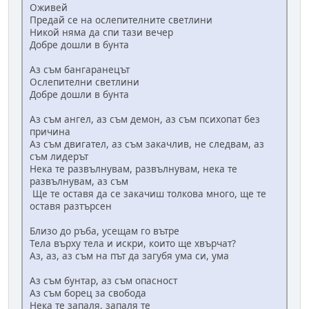
Оживей
Предай се на ослепителните светлини
Никой няма да спи тази вечер
Добре дошли в бунта
Аз съм бангаранецът
Ослепителни светлини
Добре дошли в бунта
Аз съм ангел, аз съм демон, аз съм психопат без
причина
Аз съм двигател, аз съм закачлив, не следвам, аз
съм лидерът
Нека те развълнувам, развълнувам, нека те
развълнувам, аз съм
Ще те оставя да се закачиш толкова много, ще те
оставя разтърсен
Близо до ръба, усещам го вътре
Тела върху тела и искри, които ще хвърчат?
Аз, аз, аз съм на път да загубя ума си, ума
Аз съм бунтар, аз съм опасност
Аз съм борец за свобода
Нека те запаля, запаля те