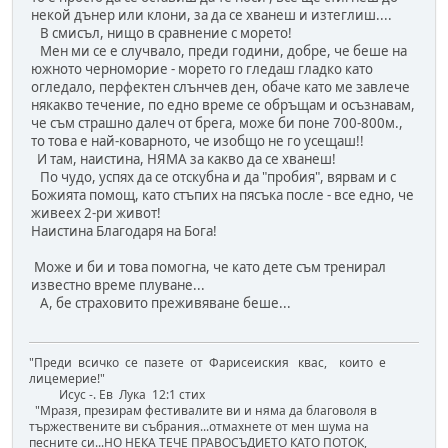
некой дънер или клони, за да се хванеш и изтеглиш....
В смисъл, нищо в сравнение с морето!
Мен ми се е случвало, преди години, добре, че беше на
южното черноморие - морето го гледаш гладко като
огледало, перфектен слънчев ден, обаче като ме завлече
някакво течение, по едно време се обръщам и осъзнавам,
че съм страшно далеч от брега, може би поне 700-800м.,
то това е най-коварното, че изобщо не го усещаш!!
И там, наистина, НЯМА за какво да се хванеш!
По чудо, успях да се отскубна и да "пробия", вярвам и с
Божията помощ, като стъпих на пясъка после - все едно, че
живеех 2-ри живот!
Наистина Благодаря на Бога!
Може и би и това помогна, че като дете съм тренирал
известно време плуване...
А, бе страховито преживяване беше...
"Преди всичко се пазете от Фарисеиския квас, които е
лицемерие!"
Исус -. Ев Лука 12:1 стих
"Mразя, презирам фестивалите ви и няма да благоволя в
тържествените ви събрания...отмахнете от мен шума на
песните си...НО НЕКА ТЕЧЕ ПРАВОСЪДИЕТО КАТО ПОТОК,