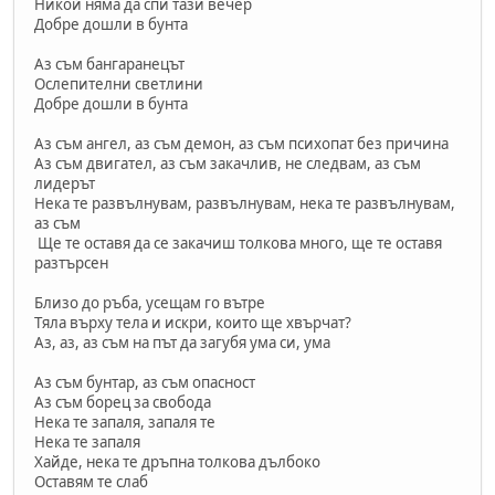
Никой няма да спи тази вечер
Добре дошли в бунта
Аз съм бангаранецът
Ослепителни светлини
Добре дошли в бунта
Аз съм ангел, аз съм демон, аз съм психопат без причина
Аз съм двигател, аз съм закачлив, не следвам, аз съм
лидерът
Нека те развълнувам, развълнувам, нека те развълнувам,
аз съм
Ще те оставя да се закачиш толкова много, ще те оставя
разтърсен
Близо до ръба, усещам го вътре
Тяла върху тела и искри, които ще хвърчат?
Аз, аз, аз съм на път да загубя ума си, ума
Аз съм бунтар, аз съм опасност
Аз съм борец за свобода
Нека те запаля, запаля те
Нека те запаля
Хайде, нека те дръпна толкова дълбоко
Оставям те слаб