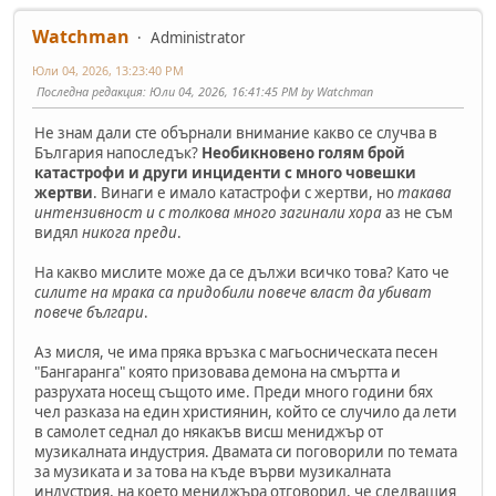
Watchman
Administrator
Юли 04, 2026, 13:23:40 PM
Последна редакция
: Юли 04, 2026, 16:41:45 PM by Watchman
Не знам дали сте обърнали внимание какво се случва в
България напоследък?
Необикновено голям брой
катастрофи и други инциденти с много човешки
жертви
. Винаги е имало катастрофи с жертви, но
такава
интензивност и с толкова много загинали хора
аз не съм
видял
никога преди
.
На какво мислите може да се дължи всичко това? Като че
силите на мрака са придобили повече власт да убиват
повече българи
.
Аз мисля, че има пряка връзка с магьосническата песен
"Бангаранга" която призовава демона на смъртта и
разрухата носещ същото име. Преди много години бях
чел разказа на един християнин, който се случило да лети
в самолет седнал до някакъв висш мениджър от
музикалната индустрия. Двамата си поговорили по темата
за музиката и за това на къде върви музикалната
индустрия, на което мениджъра отговорил, че следващия