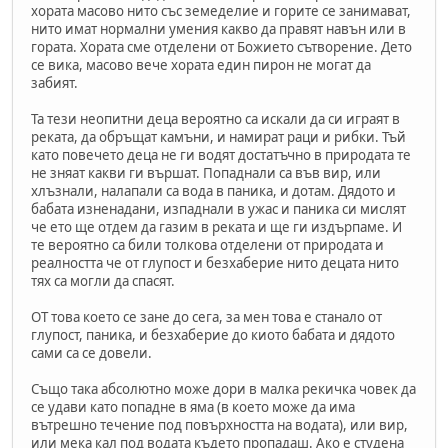
хората масово нито със земеделие и горите се занимават,
нито имат нормални умения какво да правят навън или в
гората. Хората сме отделени от Божието сътворение. Дето
се вика, масово вече хората един пирон не могат да
забият.
Та тези неопитни деца вероятно са искали да си играят в
реката, да обръщат камъни, и намират раци и рибки. Тъй
като повечето деца не ги водят достатъчно в природата те
не зняат какви ги вършат. Попаднали са във вир, или
хлъзнали, налапали са вода в паника, и дотам. Дядото и
бабата изненадани, изпаднали в ужас и паника си мислят
че ето ще отдем да газим в реката и ще ги издърпаме. И
те вероятно са били толкова отделени от природата и
реалността че от глупост и безхаберие нито децата нито
тях са могли да спасят.
ОТ това което се зане до сега, за мен това е станало от
глупост, паника, и безхаберие до киото бабата и дядото
сами са се довели.
Също така абсолютно може дори в малка рекичка човек да
се удави като попадне в яма (в което може да има
вътрешно течение под повърхността на водата), или вир,
или мека кал под водата където пропадаш. Ако е студена