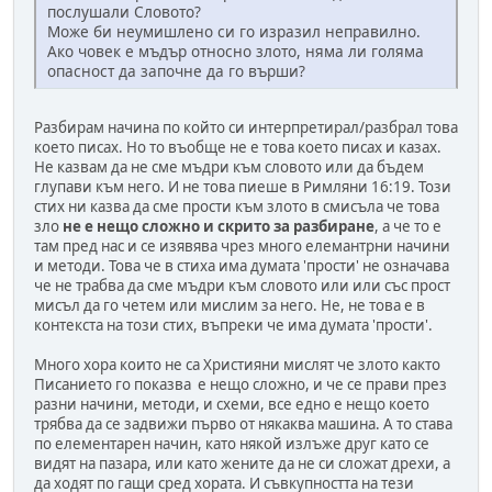
послушали Словото?
Може би неумишлено си го изразил неправилно.
Ако човек е мъдър относно злото, няма ли голяма
опасност да започне да го върши?
Разбирам начина по който си интерпретирал/разбрал това
което писах. Но то въобще не е това което писах и казах.
Не казвам да не сме мъдри към словото или да бъдем
глупави към него. И не това пиеше в Римляни 16:19. Този
стих ни казва да сме прости към злото в смисъла че това
зло
не е нещо сложно и скрито за разбиране
, а че то е
там пред нас и се изявява чрез много елемантрни начини
и методи. Това че в стиха има думата 'прости' не означава
че не трабва да сме мъдри към словото или или със прост
мисъл да го четем или мислим за него. Не, не това е в
контекста на този стих, въпреки че има думата 'прости'.
Много хора които не са Християни мислят че злото както
Писанието го показва е нещо сложно, и че се прави през
разни начини, методи, и схеми, все едно е нещо което
трябва да се задвижи първо от някаква машина. А то става
по елементарен начин, като някой излъже друг като се
видят на пазара, или като жените да не си сложат дрехи, а
да ходят по гащи сред хората. И съвкупността на тези