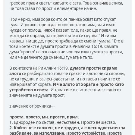
грехове прави светът какъвто е сега. Това означава стиха,
че това става по прост и елементарен начин.
Примерно, има хора които се паникьосват като спукат
гума. И ти ако спреш да ги питаш какво има, или имат
нужда от помощ, някой казват "оле, какво ще правя, не
мога да се оправя, за първи път ми се случва." И ти им
казваш "нищо де, просто трябва да се смени гумата." Ето в
този контекст е думата прости в Римляни 16:19. Самата
дума 'просто' не означава че човека или гумата са прости,
или че деянието да смениш гумата е тъпо.
В контекста на Римляни 16:19,
думата прости спрямо
злото
се разбира като това че грехът и злото не са сложни,
не са трудни, и са леснодостъпни, и по такъв начин те се
извършват от хората.
И че злото от хората е просто като
устройство в света.
И това си е в съответствие с едно от
значенията на думата прост:
значение от речника---
проста, просто, мн. прости, прил.
1. Еднороден по състав, несъставен. Просто вещество.
2. Който не е сложен, не е труден, а е леснодостъпен за
разбиране, за използване. Просто устройство. Проста