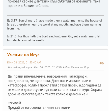
прибавя своите фантазии към събития от новините, така
прави и с Божието Слово.
Ez 3:17 Son of man, I have made thee a watchman unto the house of
Israel: therefore hear the word at my mouth, and give them warning
from me.
Is 21:6 For thus hath the Lord said unto me, Go, set a watchman, let
him declare what he seeth.
Ученик на Исус
Юли 08, 2026, 01:55:40 AM
#6
Последна редакция
: Юли 08, 2026, 01:59:07 AM by Ученик на Исус
Да, прави впечатление, наводнения, катастрофи,
предполагах, че ще е така. Днес пак има загинали в
катастрофи. Голяма проклетия с тази песен, а догодина да
се молим да се осуети тук този сатанински конкурс. Хората
дори не са погледнали текста колко е демоничен:
Оживей
Предай се на ослепителните светлини