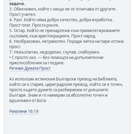
задача.
3. Обикновен, който с нищо не се отличава от другите.
Прост учител.
4. Разг. Който няма добро качество, добра изработка.
Прост плат. Проста рокля.
5. Остар. Който не принадлежи към привилегированите
съсловия, към аристокрацията. Прост народ.
6. Необразован, неграмотен. Поради липса на пари остана
прост.
7. Невъзпитан, недодялан, глупав, слабоумен.
• С просто око. — Без помощта на допълнителни
приспособления за гледане.
Речник Думата Прост
Аз използам истинския Български превод на Библията,
който си е стария, цариградския превод, който си е точен,
просто където думите са разбираеми от днешните
Българи. Знам и го намирам за абсолютно точен и
вдъхновен от Бога:
Римляни 16:19