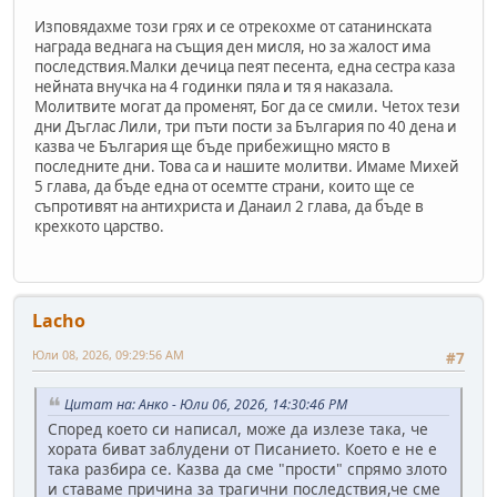
Изповядахме този грях и се отрекохме от сатанинската
награда веднага на същия ден мисля, но за жалост има
последствия.Малки дечица пеят песента, една сестра каза
нейната внучка на 4 годинки пяла и тя я наказала.
Молитвите могат да променят, Бог да се смили. Четох тези
дни Дъглас Лили, три пъти пости за България по 40 дена и
казва че България ще бъде прибежищно място в
последните дни. Това са и нашите молитви. Имаме Михей
5 глава, да бъде една от осемтте страни, които ще се
съпротивят на антихриста и Данаил 2 глава, да бъде в
крехкото царство.
Lacho
Юли 08, 2026, 09:29:56 AM
#7
Цитат на: Анко - Юли 06, 2026, 14:30:46 PM
Според което си написал, може да излезе така, че
хората биват заблудени от Писанието. Което е не е
така разбира се. Казва да сме "прости" спрямо злото
и ставаме причина за трагични последствия,че сме