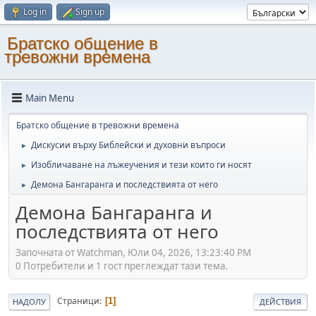
Log in
Sign up
Братско общение в
тревожни времена
Main Menu
Братско общение в тревожни времена
Дискусии върху Библейски и духовни въпроси
►
Изобличаване на лъжеучения и тези които ги носят
►
Демона Бангаранга и последствията от него
►
Демона Бангаранга и
последствията от него
Започната от Watchman, Юли 04, 2026, 13:23:40 PM
0 Потребители и 1 гост преглеждат тази тема.
Страници
1
НАДОЛУ
ДЕЙСТВИЯ