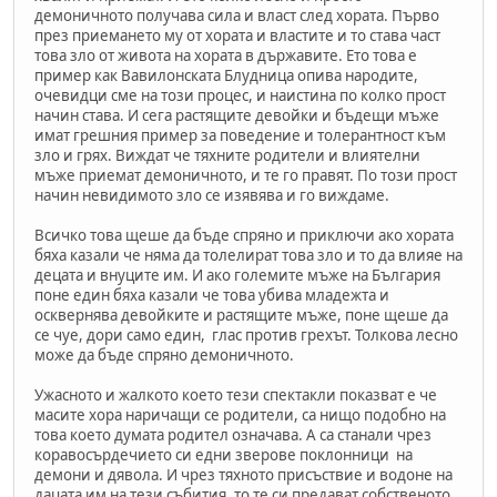
демоничното получава сила и власт след хората. Първо
през приемането му от хората и властите и то става част
това зло от живота на хората в държавите. Ето това е
пример как Вавилонската Блудница опива народите,
очевидци сме на този процес, и наистина по колко прост
начин става. И сега растящите девойки и бъдещи мъже
имат грешния пример за поведение и толерантност към
зло и грях. Виждат че тяхните родители и влиятелни
мъже приемат демоничното, и те го правят. По този прост
начин невидимото зло се изявява и го виждаме.
Всичко това щеше да бъде спряно и приключи ако хората
бяха казали че няма да толелират това зло и то да влияе на
децата и внуците им. И ако големите мъже на България
поне един бяха казали че това убива младежта и
осквернява девойките и растящите мъже, поне щеше да
се чуе, дори само един, глас против грехът. Толкова лесно
може да бъде спряно демоничното.
Ужасното и жалкото което тези спектакли показват е че
масите хора наричащи се родители, са нищо подобно на
това което думата родител означава. А са станали чрез
коравосърдечието си едни зверове поклонници на
демони и дявола. И чрез тяхното присъствие и водоне на
дацата им на тези събития, то те си предават собственото