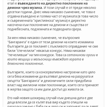
етап е
въвеждането на директно поклонение на
демони чрез музика
. И този случай е от преди няколко
десетки години. Днес няма никакво съмнение, че това е
отдавна въведено и голяма част от музиката (в това число
и съвременната "християнска" музика) е директно
насочена към поклонение на демони и същества от
поднебесната, подземната и подводната сфера.
За мен няма никакво съмнение, че въпросния
"Бангаранга" е един от тези демони на които измамиха
българите да се покланят с лъжливото оправдание че сме
били "спечелили" някакъв конкурс. Няма никакви
"печеливши" на тия конкурси. Това са
сатанински оргии в
които вещици и магьосници въвеждат хората в
демонично поклонение
.
Българите, които са консервативно настроени като цяло
сега бяха измамени да възпяват демона на разрухата и
смъртта "Бангаранга" и демоничните сили придобиха
власт над милиони нови поклонници, които сега принасят
в жертва защото са им дали достъп до живота си.
Ето най-новия шокиращ случай към днешна дата е две
деца влезли да се къпят във вир където отишли на
разходка заедно с баба си и дядо си и започват да се давят.