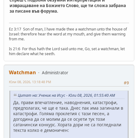
извращаване на Божието Слово, ще ти сложа забрана
за писане във форума.
Ez 3:17 Son of man, I have made thee a watchman unto the house of
Israel: therefore hear the word at my mouth, and give them warning
from me.
Is 21:6 For thus hath the Lord said unto me, Go, set a watchman, let
him declare what he seeth.
Watchman
Administrator
Юли 08, 2026, 13:18:48 PM
#9
Цитат на: Ученик на Исус - Юли 08, 2026, 01:55:40 AM
Да, прави впечатление, наводнения, катастрофи,
предполагах, че ще е така. Днес пак има загинали в
катастрофи. Голяма проклетия с тази песен, а
догодина да се молим да се осуети тук този
сатанински конкурс. Хората дори не са погледнали
текста колко е демоничен: