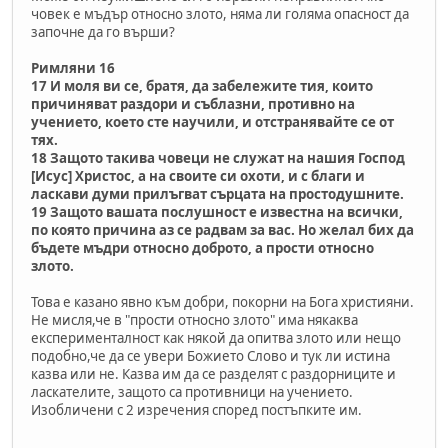
човек е мъдър относно злото, няма ли голяма опасност да
започне да го върши?
Римляни 16
17 И моля ви се, братя, да забележите тия, които
причиняват раздори и съблазни, противно на
учението, което сте научили, и отстранявайте се от
тях.
18 Защото такива човеци не служат на нашия Господ
[Исус] Христос, а на своите си охоти, и с благи и
ласкави думи прилъгват сърцата на простодушните.
19 Защото вашата послушност е известна на всички,
по която причина аз се радвам за вас. Но желал бих да
бъдете мъдри относно доброто, а прости относно
злото.
Това е казано явно към добри, покорни на Бога християни.
Не мисля,че в "прости относно злото" има някаква
експерименталност как някой да опитва злото или нещо
подобно,че да се увери Божието Слово и тук ли истина
казва или не. Казва им да се разделят с раздорниците и
ласкателите, защото са противници на учението.
Изобличени с 2 изречения според постъпките им.