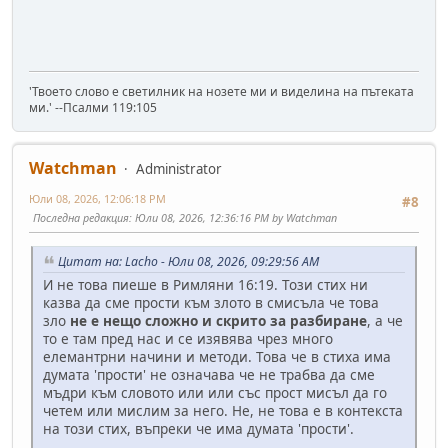
'Твоето слово е светилник на нозете ми и виделина на пътеката
ми.' --Псалми 119:105
Watchman
Administrator
Юли 08, 2026, 12:06:18 PM
#8
Последна редакция
: Юли 08, 2026, 12:36:16 PM by Watchman
Цитат на: Lacho - Юли 08, 2026, 09:29:56 AM
И не това пиеше в Римляни 16:19. Този стих ни
казва да сме прости към злото в смисъла че това
зло
не е нещо сложно и скрито за разбиране
, а че
то е там пред нас и се изявява чрез много
елемантрни начини и методи. Това че в стиха има
думата 'прости' не означава че не трабва да сме
мъдри към словото или или със прост мисъл да го
четем или мислим за него. Не, не това е в контекста
на този стих, въпреки че има думата 'прости'.