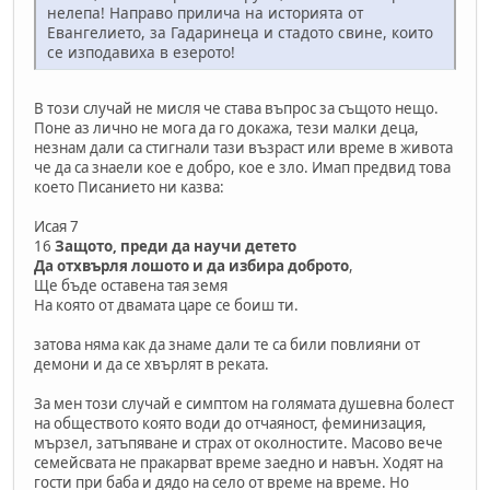
нелепа! Направо прилича на историята от
Евангелието, за Гадаринеца и стадото свине, които
се изподавиха в езерото!
В този случай не мисля че става въпрос за същото нещо.
Поне аз лично не мога да го докажа, тези малки деца,
незнам дали са стигнали тази възраст или време в живота
че да са знаели кое е добро, кое е зло. Имап предвид това
което Писанието ни казва:
Исая 7
16
Защото, преди да научи детето
Да отхвърля лошото и да избира доброто
,
Ще бъде оставена тая земя
На която от двамата царе се боиш ти.
затова няма как да знаме дали те са били повлияни от
демони и да се хвърлят в реката.
За мен този случай е симптом на голямата душевна болест
на обществото която води до отчаяност, феминизация,
мързел, затъпяване и страх от околностите. Масово вече
семейсвата не пракарват време заедно и навън. Ходят на
гости при баба и дядо на село от време на време. Но