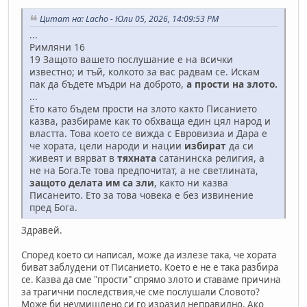
Цитат на: Lacho - Юли 05, 2026, 14:09:53 PM
...
Римляни 16
19 Защото вашето послушание е на всички
известно; и тъй, колкото за вас радвам се. Искам
пак да бъдете мъдри на доброто,
а прости на злото.
...
Ето като бъдем прости на злото както Писанието
казва, разбираме как то обхваща един цял народ и
властта. Това което се вижда с Евровизиа и Дара е
че хората, цели народи и нации
избират
да си
живеят и вярват в
тяхната
сатанинска религия, а
не на Бога.Те това предпочитат, а не светлината,
защото делата им са зли
, както ни казва
Писанеито. Ето за това човека е без извинение
пред Бога.
Здравей.
Според което си написал, може да излезе така, че хората
биват заблудени от Писанието. Което е не е така разбира
се. Казва да сме "прости" спрямо злото и ставаме причина
за трагични последствия,че сме послушали Словото?
Може би неумишлено си го изразил неправилно. Ако