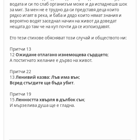
водата и си по слаб организъм може и да испаднешв шок
за миг. За мен не е трудно да си представя деца които
рядко игаят в река, и баба и дядо които нямат знания и
вероятно водят заседнал начин на живот да доведат
нещата до там че на куп почти да се изпоиздавят.
Ето тези стихове обясняват този случай и обществото ни:
Притчи 13
12
Ожидане отлагано изнемощева сърдцето
;
А постигнато желание е дърво на живот.
Притчи 22
13
Ленивий казва: Лъв има вън;
Всред стъгдите ще бъда убит
.
Притчи 19
15
Ленността хвърля в дълбок сън
;
И мързелива душа ще е гладна.