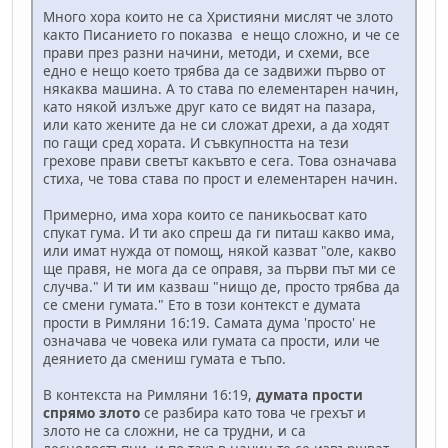
Много хора които не са Християни мислят че злото
както Писанието го показва е нещо сложно, и че се
прави през разни начини, методи, и схеми, все
едно е нещо което трябва да се задвижи първо от
някаква машина. А то става по елементарен начин,
като някой излъже друг като се видят на пазара,
или като жените да не си сложат дрехи, а да ходят
по гащи сред хората. И съвкупността на тези
грехове прави светът какъвто е сега. Това означава
стиха, че това става по прост и елементарен начин.
Примерно, има хора които се паникьосват като
спукат гума. И ти ако спреш да ги питаш какво има,
или имат нужда от помощ, някой казват "оле, какво
ще правя, не мога да се оправя, за първи път ми се
случва." И ти им казваш "нищо де, просто трябва да
се смени гумата." Ето в този контекст е думата
прости в Римляни 16:19. Самата дума 'просто' не
означава че човека или гумата са прости, или че
деянието да смениш гумата е тъпо.
В контекста на Римляни 16:19,
думата прости
спрямо злото
се разбира като това че грехът и
злото не са сложни, не са трудни, и са