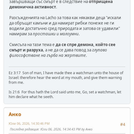
завършващи със смърт е в следствие на
отприщена
демонична активност
.
Разсъжденията на Lacho за това как някакви деца "искали
да обръщат камъни и да намират рибки понеже не ги
водили достатъчно сред природата и затова се удавили"
намирам за
просташки и малоумни
.
Смисъла на тази тема е
да се спре демона, който сее
смърт и разруха
, а не да се дава повод за
глупаво
философстване на гърба на жертвите
.
Ez 3:17 Son of man, I have made thee a watchman unto the house of
Israel: therefore hear the word at my mouth, and give them warning
from me.
Is 21:6 For thus hath the Lord said unto me, Go, set a watchman, let
him declare what he seeth.
Анко
Юли 06, 2026, 14:30:46 PM
#4
Последна редакция
: Юли 06, 2026, 14:34:43 PM by Анко