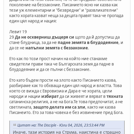
поколение на беззаконие. Писанието ясно ни казва как
тези уж елементарни и "безвредни" и "развликателни"
както хората казват неща за децата правят така че пропада
един цял народ и нация:
Левит 19
29
Да не оскверниш дъщеря си
щото да й допустиш да
стане блудница, за да не
падне земята в блудодеяние
, и
да се не
напълни земята с беззаконие
.
Ето как по този прост начин на който ние станахме
свидетели прави така че Българската земя да падне в
блудодеяние и да се пълни с беззаконие.
Ето като бъдем прости на злото както Писанието казва,
разбираме как то обхваща един цял народ и властта. Това
което се вижда с Евровизиа и Дара е че хората, цели
народи и нации
избират
да си живеят и вярват в
тяхната
сатанинска религия, а не на Бога.Те това предпочитат, а не
светлината,
защото делата им са зли
, както ни казва
Писанеито. Ето за това човека е без извинение пред Бога.
Цитат на: The Disciple - Юли 04, 2026, 23:53:44 PM
Иначе, тази история на Струма, наистина е страшно