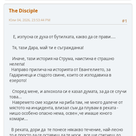
The Disciple
Юли 04, 2026, 23:53:44 PM
#1
Е, изпусна се духа от бутилката, какво да се прави....
Тя, тази Дара, май ти е съгражданка!
Иначе, тази история на Струма, наистина е страшно
нелепа!
Направо прилича на историята от Евангелието, за
Гадаринеца и стадото свине, които се изподавиха в
езерото!
Според мене, и алкохола си е казал думата, за да се случи
това...
Навремето сме ходили на риба там, не много далече от
мястото на инцидента, влизал съм да плувам в реката -
нишо особено опасно нема, освен ,че имаше юного
комари...
В реката, дори да те понесе някакво течение, най-лесно
то е просто да се оставиш да те носи , все ще стигнеш до