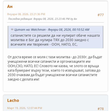
Ан
Януари 08, 2026, 23:21:36 PM
#77
Последна редакция
: Януари 08, 2026, 23:23:46 PM by Ан
Цитат на: Watchman - Януари 08, 2026, 00:10:52 AM
сатанистите са решили да ни нулират обаче нашата
молитва е Бог да нулира ТЯХ до 2030 заедно с
всичките им творения - ООН, НАТО, ЕС,
От доста време се моля с тази молитва - до 2030г. да бъдат
унищожени всички сатанисти и оргонизациите им
ООН,СЗО, НАТО, ЕС! Словото ни казва, че злото се връща
ката бумеранг върху тези, които го извършват, затова до
2030 очаквам да бъдат унищожени всички сатанистите
заедно с делата им!
Lacho
Март 19, 2026, 12:07:44 PM
#78