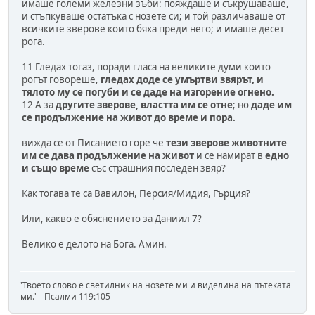
имаше големи железни зъби: пояждаше и съкрушаваше,
и стъпкуваше остатъка с нозете си; и той различаваше от
всичките зверове които бяха преди него; и имаше десет
рога.
11 Гледах тогаз, поради гласа на великите думи които
рогът говореше,
гледах доде се умъртви звярът, и
тялото му се погуби и се даде на изгорение огнено.
12 А за
другите зверове, властта им се отне
; но
даде им
се продължение на живот до време и пора.
вижда се от Писанието горе че
тези зверове животните
им се дава продължение на живот
и се намират в
едно
и също време
със страшния последен звяр?
Как тогава те са Вавилон, Персия/Мидия, Гърция?
Или, какво е обяснението за Даниил 7?
Велико е делото на Бога. Амин.
'Твоето слово е светилник на нозете ми и виделина на пътеката
ми.' --Псалми 119:105