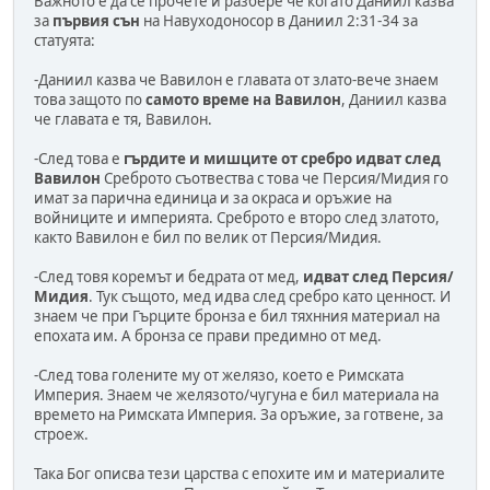
Важното е да се прочете и разбере че когато Даниил казва
за
първия сън
на Навуходоносор в Даниил 2:31-34 за
статуята:
-Даниил казва че Вавилон е главата от злато-вече знаем
това защото по
самото време на Вавилон
, Даниил казва
че главата е тя, Вавилон.
-След това е
гърдите и мишците от сребро идват след
Вавилон
Среброто съотвества с това че Персия/Мидия го
имат за парична единица и за окраса и оръжие на
войниците и империята. Среброто е второ след златото,
както Вавилон е бил по велик от Персия/Мидия.
-След товя коремът и бедрата от мед,
идват след Персия/
Мидия
. Тук същото, мед идва след сребро като ценност. И
знаем че при Гърците бронза е бил тяхнния материал на
епохата им. А бронза се прави предимно от мед.
-След това голените му от желязо, което е Римската
Империя. Знаем че желязото/чугуна е бил материала на
времето на Римската Империя. За оръжие, за готвене, за
строеж.
Така Бог описва тези царства с епохите им и материалите