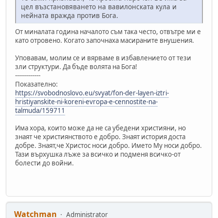
цел възстановяването на вавилонската кула и
нейната вражда против Бога.
От миналата година началото съм така често, отвътре ми е
като отровено. Когато започнаха масираните внушения.
Уповавам, молим се и вярваме в избавлението от тези
зли структури. Да бъде волята на Бога!
-------------
Показателно:
https://svobodnoslovo.eu/svyat/fon-der-layen-iztri-
hristiyanskite-ni-koreni-evropa-e-cennostite-na-
talmuda/159711
Има хора, които може да не са убедени християни, но
знаят че християнството е добро. Знаят история доста
добре. Знаят,че Христос носи добро. Името Му носи добро.
Тази върхушка лъже за всичко и подменя всичко-от
болести до войни.
Watchman
Administrator