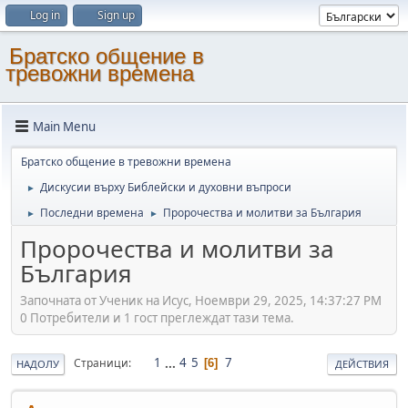
Log in
Sign up
Братско общение в
тревожни времена
Main Menu
Братско общение в тревожни времена
Дискусии върху Библейски и духовни въпроси
►
Последни времена
Пророчества и молитви за България
►
►
Пророчества и молитви за
България
Започната от Ученик на Исус, Ноември 29, 2025, 14:37:27 PM
0 Потребители и 1 гост преглеждат тази тема.
1
...
4
5
7
Страници
6
НАДОЛУ
ДЕЙСТВИЯ