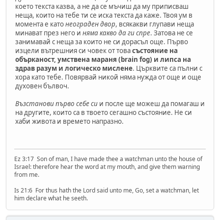
което текста казва, а не да се мъчиш да му приписваш
неща, които на тебе ти се иска текста да каже. Твоя ум в
момента е като
неограден двор
, всякакви глупави неща
минават през него и
няма какво да ги спре
. Затова не се
занимавай с неща за които не си дорасъл още. Първо
изцели вътрешния си човек от това
състояние на
обърканост, умствена мараня (brain fog) и липса на
здрав разум и логическо мислене
. Църквите са пълни с
хора като тебе. Повярвай никой няма нужда от още и още
духовен бълвоч.
Възстанови първо себе си
и после ще можеш да помагаш и
на другите, които са в твоето сегашно състояние. Не си
хаби живота и времето напразно.
Ez 3:17 Son of man, I have made thee a watchman unto the house of
Israel: therefore hear the word at my mouth, and give them warning
from me.
Is 21:6 For thus hath the Lord said unto me, Go, set a watchman, let
him declare what he seeth.