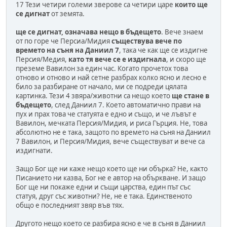
17 Тези четири големи зверове са четири царе
които ще
се дигнат
от земята.
ще се дигнат, означава нещо в бъдещето
. Вече знаем
от по горе че Персиа/Мидия
съществува вече по
времето на съня на Даниил 7
, така че как ще се издигне
Персия/Медия,
като тя вече се е издигнала
, и скоро ще
преземе Вавилон за един час. Когато прочетох това
отново и отново и най сетне разбрах колко ясно и лесно е
било за разбиране от начало, ми се подреди цялата
картинка. Тези 4 звяра/животни са нещо което
ще стане в
бъдещето
, след Даниил 7. Което автоматично прави на
пух и прах това че статуята е едно и също, и че лъвът е
Вавилон, мечката Персия/Мидия, и риса Гърция. Не, това
абсолютно не е така, защото по времето на съня на Даниил
7 Вавилон, и Персия/Мидия, вече съществуват и вече са
издигнати.
Защо Бог ще ни каже нещо което ще ни обърка? Не, както
Писанието ни казва, Бог не е автор на объркване. И защо
Бог ще ни покаже едни и същи царства, един път със
статуя, друг със животни? Не, не е така. Единственото
общо е последният звяр във тях.
Другото нещо което се разбира ясно е че в съня в Даниил