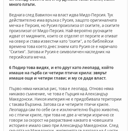
много плъти.
Веднага след Вавилон на власт идва Мидо-Персия. Тук
действително има връзка с Русия, защото оригиналната
мечка е Персия, но Русия произлиза от скитите, а скитите
произлизат от Мидо-Персия. Най-вероятно руснаците
идват от мидяните, които се отделят от персите и отиват
на север и става известни като "скити", а по библейски
времена това което днес знаем като Русия се е наричало
"Скития". Затова и Русия е символичен наследник на
персийската мечка.
6 Подир това видях, и ето друг като леопард, който
имаше на гърба си четири птичи крила: звярът
имаше още и четири глави; и му се даде власт.
Първо няма никакъв рис, това е леопард. Отново няма
никакво съмнение, че това е Гърция на Александър
Македонски. Никоя империя не е придобивала територии
с такава бързина. Затова са и четирите птичи криле.
Леопарда сам по себе си е изключително бързо животно,
но с птичи криле, при това не две а четири изрично се
говори за скорост на разрастване каквато в човешката
история е имало само при Александър Македонски. След
смъртта на Македонски, империята се разпада на 4 части,