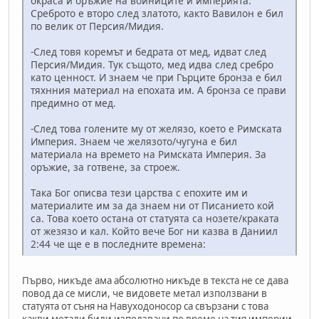
окраса и оръжие на войниците и империята.
Среброто е второ след златото, както Вавилон е бил
по велик от Персия/Мидия.
-След товя коремът и бедрата от мед, идват след
Персия/Мидия. Тук същото, мед идва след сребро
като ценност. И знаем че при Гърците бронза е бил
тяхнния материал на епохата им. А бронза се прави
предимно от мед.
-След това голените му от желязо, което е Римската
Империя. Знаем че желязото/чугуна е бил
материала на времето на Римската Империя. За
оръжие, за готвене, за строеж.
Така Бог описва тези царства с епохите им и
материалите им за да знаем ни от Писанието кой
са. Това което остана от статуята са нозете/краката
от жезязо и кал. Който вече Бог ни казва в Даниил
2:44 че ще е в последните времена:
Първо, никъде ама абсолютно никъде в текста не се дава
повод да се мисли, че видовете метал използвани в
статуята от съня на Навуходоносор са свързани с това