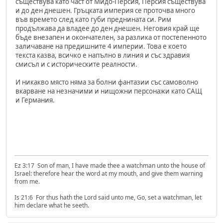
съществува като част от Мидо-Персия, Персия съществува
и до ден днешен. Гръцката империя се проточва много
във времето след като губи преднината си. Рим
продължава да владее до ден днешен. Неговия край ще
бъде внезапен и окончателен, за разлика от постепенното
заличаване на предишните 4 империи. Това е което
текста казва, всичко е напълно в линия и със здравия
смисъл и с историческите реалности.
И никакво място няма за болни фантазии със самоволно
вкарване на незначими и нищожни персонажи като САЩ
и Германия.
Ez 3:17 Son of man, I have made thee a watchman unto the house of
Israel: therefore hear the word at my mouth, and give them warning
from me.
Is 21:6 For thus hath the Lord said unto me, Go, set a watchman, let
him declare what he seeth.