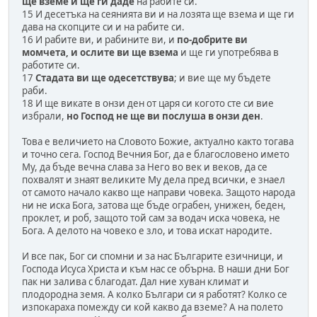
ще вземе и ще ги даде
на рабите си.
15 И десетъка на сеянията ви и на лозята ще взема и ще ги
дава на скопците си и на рабите си.
16 И рабите ви, и рабините ви, и
по-добрите ви
момчета, и ослите ви ще взема
и ще ги употребява в
работите си.
17
Стадата ви ще одесетствува
; и вие ще му бъдете
раби.
18 И ще викате в онзи ден от царя си когото сте си вие
избрали,
но Господ не ще ви послуша в онзи ден
.
Това е величието на Словото Божие, актуално както тогава
и точно сега. Господ Вечния Бог, да е благословено името
Му, да бъде вечна слава за Него во век и веков, да се
похвалят и знаят великите Му дела пред всички, е знаел
от самото начало какво ще направи човека. Защото народа
ни не иска Бога, затова ще бъде ограбен, унижен, беден,
проклет, и роб, защото той сам за водач иска човека, не
Бога. А делото на човеко е зло, и това искат народите.
И все пак, Бог си спомни и за нас Българите езичници, и
Господа Исуса Христа и към нас се обърна. В наши дни Бог
пак ни залива с благодат. Дал ние хуван климат и
плодородна земя. А колко Българи си я работят? Колко се
изпокараха помежду си кой какво да вземе? А на полето