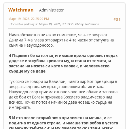
Watchman
Administrator
Март 19, 2026, 22:25:29 PM
#81
Последна редакция
: Март 19, 2026, 23:59:23 PM by Watchman
Няма абсолютно никакво съмнение, че 4-те звяра от
Даниил 7-ма глава отговарят на 4-те части от статуята на
съня на Навуходоносор.
4 Първият бе като лъв, и имаше крила орлови: гледах
доде се изскубаха крилата му, и стана от земята, и
застана на нозете си като человек, и человеческо
сърдце му се даде.
Тук ясно се говори за Вавилон, чийто цар Бог превръща в
звяр, а след това му връща човешкия облик и така
Навуходоносор приема отново човешки облик и започва
да се бои от Бога и признава Божието владичество над
всичко. Точно по този начин се дава човешко сърце на
империята.
5 И ето после вторий звяр приличен на мечка, и се
подигна от едната страна, и имаше три ребра в устата
си между зъбите си; и му думаха така: Стани, изяж