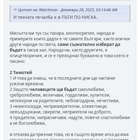
Цитат на: Watchman - Декември 28, 2025, 03:14:46 AM
И тяхната печалба е в ПЪТИ ПО-НИСКА.
Мисълта ми тук със пазара, монтюоритие, народа и
примерите които дадох е че самите Българи, както всички
други народи по света,
сами съзнателно избират да
бъдат
в такъв хал. Народа ни, както друигите, е
олицетворение, и се е превърнал буквално в това което e
писано:
2 Тимотей
1 И това да знаеш, че в последните дни ще настанат
усилни времена.
2 Защото
человеците ще бъдат
самолюбиви,
сребролюбиви, величави, горделиви, хулители,
непокорни на родителите, неблагодарни, нечестиви,
3 немилосерди, непримирителни, клеветници,
невъздържани, свирепи, неприятели на доброто,
4 предатели, напрасничави, надути, повече сластолюбиви
а не боголюбиви,
и отказва да признае това, но в същото време иска да има
справедлива власт. Хората масово казват че и в "големите