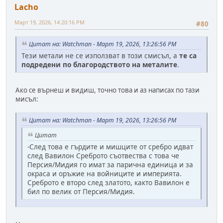
Lacho
Март 19, 2026, 14:20:16 PM
#80
Цитат на: Watchman - Март 19, 2026, 13:26:56 PM
Тези метали не се използват в този смисъл, а
те са
подредени по благородството на металите
.
Ако се върнеш и видиш, точно това и аз написах по тази
мисъл:
Цитат на: Watchman - Март 19, 2026, 13:26:56 PM
Цитат
-След това е гърдите и мишците от сребро идват
след Вавилон Среброто съотвества с това че
Персия/Мидия го имат за парична единица и за
окраса и оръжие на войниците и империята.
Среброто е второ след златото, както Вавилон е
бил по велик от Персия/Мидия.