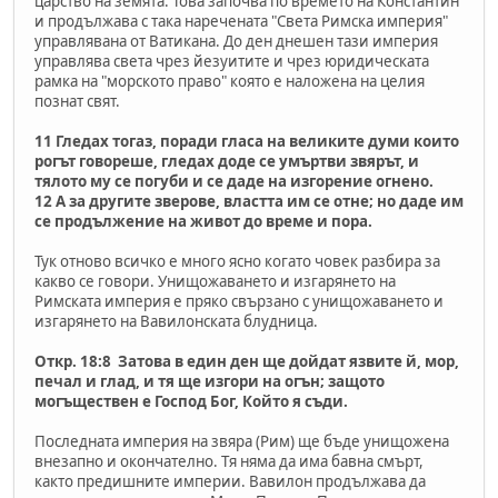
царство на земята. Това започва по времето на Константин
и продължава с така наречената "Света Римска империя"
управлявана от Ватикана. До ден днешен тази империя
управлява света чрез йезуитите и чрез юридическата
рамка на "морското право" която е наложена на целия
познат свят.
11 Гледах тогаз, поради гласа на великите думи които
рогът говореше, гледах доде се умъртви звярът, и
тялото му се погуби и се даде на изгорение огнено.
12 А за другите зверове, властта им се отне; но даде им
се продължение на живот до време и пора.
Тук отново всичко е много ясно когато човек разбира за
какво се говори. Унищожаването и изгарянето на
Римската империя е пряко свързано с унищожаването и
изгарянето на Вавилонската блудница.
Откр. 18:8 Затова в един ден ще дойдат язвите й, мор,
печал и глад, и тя ще изгори на огън; защото
могъществен е Господ Бог, Който я съди.
Последната империя на звяра (Рим) ще бъде унищожена
внезапно и окончателно. Тя няма да има бавна смърт,
както предишните империи. Вавилон продължава да