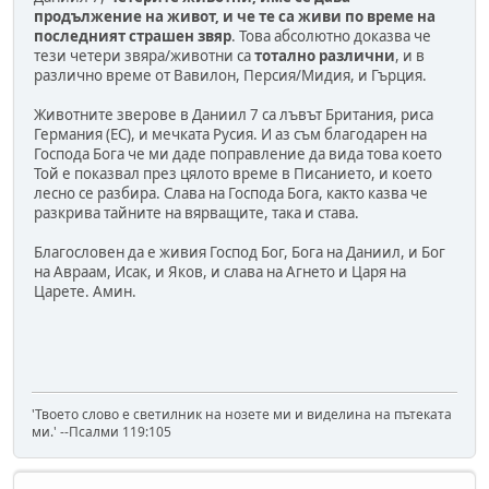
продължение на живот, и че те са живи по време на
последният страшен звяр
. Това абсолютно доказва че
тези четери звяра/животни са
тотално различни
, и в
различно време от Вавилон, Персия/Мидия, и Гърция.
Животните зверове в Даниил 7 са лъвът Британия, риса
Германия (ЕС), и мечката Русия. И аз съм благодарен на
Господа Бога че ми даде поправление да вида това което
Той е показвал през цялото време в Писанието, и което
лесно се разбира. Слава на Господа Бога, както казва че
разкрива тайните на вярващите, така и става.
Благословен да е живия Господ Бог, Бога на Даниил, и Бог
на Авраам, Исак, и Яков, и слава на Агнето и Царя на
Царете. Амин.
'Твоето слово е светилник на нозете ми и виделина на пътеката
ми.' --Псалми 119:105