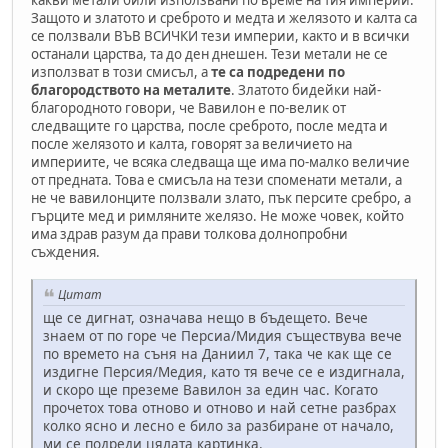
какви метали били използвани по време на тия империи.
Защото и златото и среброто и медта и желязото и калта са
се ползвали ВЪВ ВСИЧКИ тези империи, както и в всички
останали царства, та до ден днешен. Тези метали не се
използват в този смисъл, а
те са подредени по
благородството на металите
. Златото бидейки най-
благородното говори, че Вавилон е по-велик от
следващите го царства, после среброто, после медта и
после желязото и калта, говорят за величието на
империите, че всяка следваща ще има по-малко величие
от предната. Това е смисъла на тези споменати метали, а
не че вавилонците ползвали злато, пък персите сребро, а
гърците мед и римляните желязо. Не може човек, който
има здрав разум да прави толкова долнопробни
съждения.
Цитат
ще се дигнат, означава нещо в бъдещето. Вече
знаем от по горе че Персиа/Мидия съществува вече
по времето на съня на Даниил 7, така че как ще се
издигне Персия/Медия, като тя вече се е издигнала,
и скоро ще преземе Вавилон за един час. Когато
прочетох това отново и отново и най сетне разбрах
колко ясно и лесно е било за разбиране от начало,
ми се подреди цялата картинка.