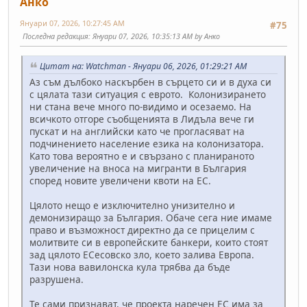
Анко
Януари 07, 2026, 10:27:45 AM
#75
Последна редакция
: Януари 07, 2026, 10:35:13 AM by Анко
Цитат на: Watchman - Януари 06, 2026, 01:29:21 AM
Аз съм дълбоко наскърбен в сърцето си и в духа си
с цялата тази ситуация с еврото. Колонизирането
ни стана вече много по-видимо и осезаемо. На
всичкото отгоре съобщенията в Лидъла вече ги
пускат и на английски като че прогласяват на
подчинението население езика на колонизатора.
Като това вероятно е и свързано с планираното
увеличение на вноса на мигранти в България
според новите увеличени квоти на ЕС.
Цялото нещо е изключително унизително и
демонизиращо за България. Обаче сега ние имаме
право и възможност директно да се прицелим с
молитвите си в европейските банкери, които стоят
зад цялото ЕСесовско зло, което залива Европа.
Тази нова вавилонска кула трябва да бъде
разрушена.
Те сами признават, че проекта наречен ЕС има за