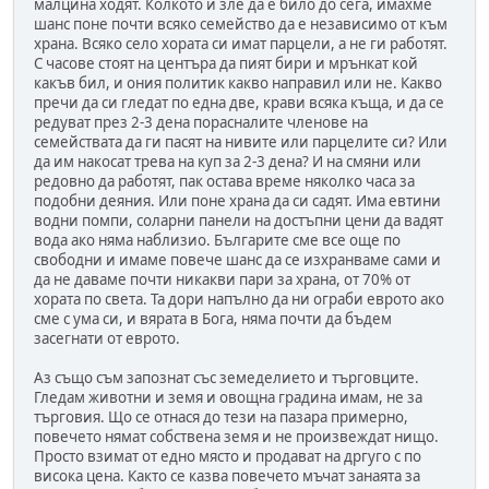
малцина ходят. Колкото и зле да е било до сега, имахме
шанс поне почти всяко семейство да е независимо от към
храна. Всяко село хората си имат парцели, а не ги работят.
С часове стоят на центъра да пият бири и мрънкат кой
какъв бил, и ония политик какво направил или не. Какво
пречи да си гледат по една две, крави всяка къща, и да се
редуват през 2-3 дена порасналите членове на
семействата да ги пасят на нивите или парцелите си? Или
да им накосат трева на куп за 2-3 дена? И на смяни или
редовно да работят, пак остава време няколко часа за
подобни деяния. Или поне храна да си садят. Има евтини
водни помпи, соларни панели на достъпни цени да вадят
вода ако няма наблизио. Българите сме все още по
свободни и имаме повече шанс да се изхранваме сами и
да не даваме почти никакви пари за храна, от 70% от
хората по света. Та дори напълно да ни ограби еврото ако
сме с ума си, и вярата в Бога, няма почти да бъдем
засегнати от еврото.
Аз също съм запознат със земеделието и търговците.
Гледам животни и земя и овощна градина имам, не за
търговия. Що се отнася до тези на пазара примерно,
повечето нямат собствена земя и не произвеждат нищо.
Просто взимат от едно място и продават на дргуго с по
висока цена. Както се казва повечето мъчат занаята за