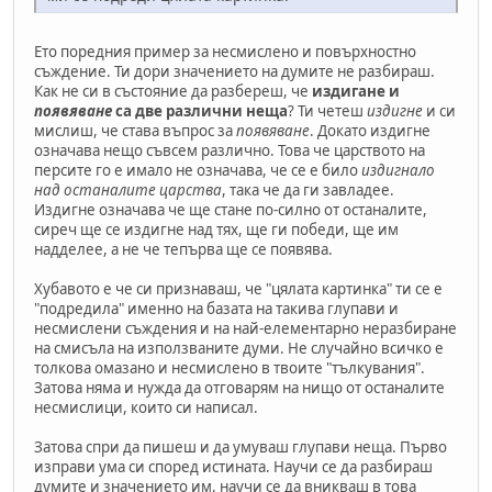
Ето поредния пример за несмислено и повърхностно
съждение. Ти дори значението на думите не разбираш.
Как не си в състояние да разбереш, че
издигане и
появяване
са две различни неща
? Ти четеш
издигне
и си
мислиш, че става въпрос за
появяване
. Докато издигне
означава нещо съвсем различно. Това че царството на
персите го е имало не означава, че се е било
издигнало
над останалите царства
, така че да ги завладее.
Издигне означава че ще стане по-силно от останалите,
сиреч ще се издигне над тях, ще ги победи, ще им
надделее, а не че тепърва ще се появява.
Хубавото е че си признаваш, че "цялата картинка" ти се е
"подредила" именно на базата на такива глупави и
несмислени съждения и на най-елементарно неразбиране
на смисъла на използваните думи. Не случайно всичко е
толкова омазано и несмислено в твоите "тълкувания".
Затова няма и нужда да отговарям на нищо от останалите
несмислици, които си написал.
Затова спри да пишеш и да умуваш глупави неща. Първо
изправи ума си според истината. Научи се да разбираш
думите и значението им, научи се да вникваш в това