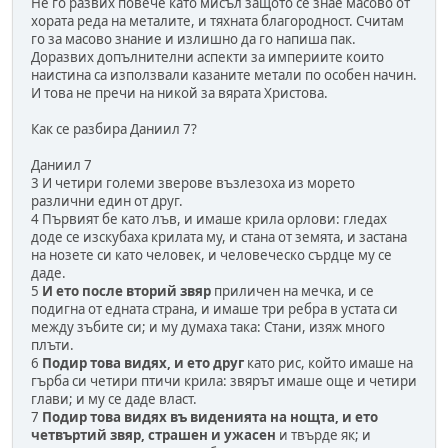
Не го развих повече като мисъл защото се знае масово от
хората реда на металите, и тяхната благородност. Считам
го за масово знание и излишно да го напиша пак.
Доразвих допълнителни аспекти за империите които
наистина са използвали казаните метали по особен начин.
И това не пречи на никой за вярата Христова.
Как се разбира Даниил 7?
Даниил 7
3 И четири големи зверове възлезоха из морето
различни един от друг.
4 Първият бе като лъв, и имаше крила орлови: гледах
доде се изскубаха крилата му, и стана от земята, и застана
на нозете си като человек, и человеческо сърдце му се
даде.
5
И ето после вторий звяр
приличен на мечка, и се
подигна от едната страна, и имаше три ребра в устата си
между зъбите си; и му думаха така: Стани, изяж много
плъти.
6
Подир това видях, и ето друг
като рис, който имаше на
гърба си четири птичи крила: звярът имаше още и четири
глави; и му се даде власт.
7
Подир това видях въ виденията на нощта, и ето
четвъртий звяр, страшен и ужасен
и твърде як; и