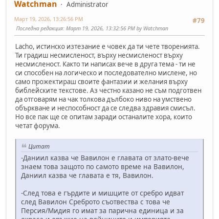
Watchman
Administrator
Март 19, 2026, 13:26:56 PM
#79
Последна редакция
: Март 19, 2026, 13:32:56 PM by Watchman
Lacho, истинско изтезание е човек да ти чете творенията.
Ти градиш несмисленост, върху несмисленост върху
несмисленост. Както ти написах вече в друга тема - ти не
си способен на логическо и последователно мислене, но
само прожектираш своите фантазии и желания върху
библейските текстове. Аз честно казано не съм подготвен
да отговарям на чак толкова дълбоко ниво на умствено
объркване и неспособност да се следва здравия смисъл.
Но все пак ще се опитам заради останалите хора, които
четат форума.
Цитат
-Даниил казва че Вавилон е главата от злато-вече
знаем това защото по самото време на Вавилон,
Даниил казва че главата е тя, Вавилон.
-След това е гърдите и мишците от сребро идват
след Вавилон Среброто съотвества с това че
Персия/Мидия го имат за парична единица и за