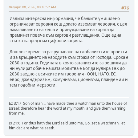
Януари 08, 2026, 00:10:52 AM
#76
Излиза интересна информация, че банките умишлено
ограничават евровия кеш докато изземват левовия, с цел
намаляването на кеша и принуждаване на хората да
преминат повече към картови разплащания. Още една
стъпка напред към цифровизацията.
Дошло е време за разрушаване на глобалистките проекти
и за връщането на народите към страха от Господа. Срока е
2030-а година. Годината в която сатанистите са решили да
ни нулират обаче нашата молитва е Бог да нулира ТЯХ до
2030 заедно с всичките им творения - ООН, НАТО, ЕС,
евро, джендъризъм, комунизъм, ционизъм, пландемии и
тем подобни мерзости.
Ez 3:17 Son of man, I have made thee a watchman unto the house of
Israel: therefore hear the word at my mouth, and give them warning
from me.
Is 21:6 For thus hath the Lord said unto me, Go, set a watchman, let
him declare what he seeth.