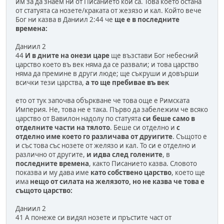
им за да знаем ни от Писанието кой са. Това което остана
от статуята са нозете/краката от жезязо и кал. Който вече
Бог ни казва в Даниил 2:44 че
ще е в последните
времена:
Даниил 2
44
И в дните на онези царе
ще възстави Бог небесний
царство което въ век няма да се развали; и това царство
няма да премине в други люде; ще съкруши и довърши
всички тези царства,
а то ще пребивае въ век
ето от тук започва объркване че това още е Римската
Империя. Не, това не е така. Първо да забележим че всяко
царство от Вавилон надолу по статуята
си беше само в
отделните части на тялото
. Беше си отделно и
с
отделно име което го различава от друигите
. Същото е
и със това със нозете от желязо и кал. То си е отделно и
различно от другите,
и идва след голените
, в
последните времена
, както Писанието казва. Словото
показва и му дава име
като собствено царство
, което ще
има
нещо от силата на желязото, но не казва че това е
същото царство:
Даниил 2
41 А понеже си видял нозете и пръстите част от