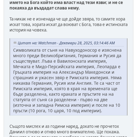
името на Бога който има власт над тези язви; и не се
покаяха да въздадат слава нему.
Та никак не е изненада че ще дойде звяра, то самите хора
искат това, хората искат да воюват с Бога, това е истинската
история на човека.
Цитат на: Watchman - Декември 28, 2025, 03:14:46 AM
Символиката от съня на Навуходоносор е изяснена
много преди Великобритания, Германия и Русия да
съществуват. Лъва е Вавилонската империя,
Мечката е Мидо-Персийската империя, Леопарда е
Гръцката империя на Александър Македонски и
страшния и ужасен звяр е Римската империя. Няма
никаква Германия, Русия или Англия. Те са част от
Римската империя, която в края на времената ще
бъде разделена, както краката и пръстите на на
статуята от съня са разделени - първо на две
(източна и западна Римска империя) и после на 10
пръсти (10 рога, 10 царя, 10 под империи).
Същото мислех и аз години наред, докато не прочетох
Даниил отново и отнво много внимателно. Ще покажа.