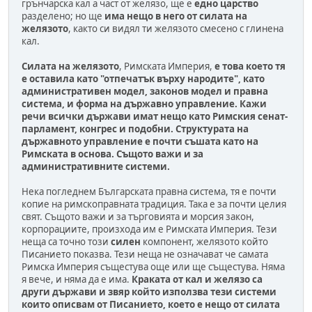
грънчарска кал а част от желязо, ще е
едно царство
разделено; но ще
има нещо в него от силата на
желязото
, както си видял ти желязото смесено с глинена
кал.
Силата на желязото
, Римската Империя,
е това което тя
е оставила като "отпечатък върху народите", като
административен модел, законов модел и правна
система, и форма на държавно управление. Кажи
речи всички държави имат нещо като Римския сенат-
парламент, конгрес и подобни. Структурата на
държавното управление е почти съшата като на
Римската в основа. Същото важи и за
административните системи.
Нека погледнем Българската правна система, тя е почти
копие на римскоправната традиция. Така е за почти целия
свят. Същото важи и за търговията и морсия закон,
корпорациите, произхода им е Римската Империя. Тези
неща са точно този
силен
компонент, желязото който
Писанието показва. Тези неща не означават че самата
Римска Империя същестува още или ще същестува. Няма
я вече, и няма да е има.
Краката от кал и желязо са
други държави и звяр който използва тези системи
които описвам от Писанието, което е нещо от силата