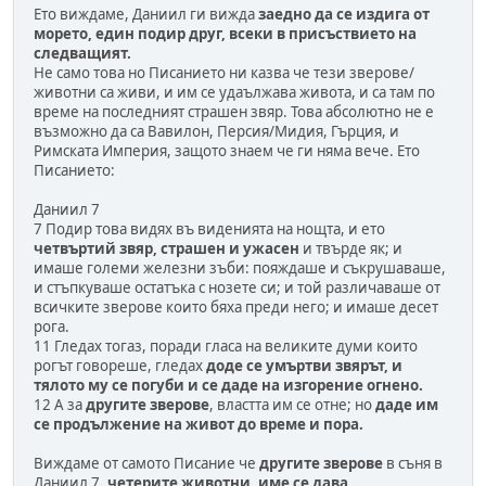
Ето виждаме, Даниил ги вижда
заедно да се издига от
морето, един подир друг, всеки в присъствието на
следващият.
Не само това но Писанието ни казва че тези зверове/
животни са живи, и им се удаължава живота, и са там по
време на последният страшен звяр. Това абсолютно не е
възможно да са Вавилон, Персия/Мидия, Гърция, и
Римската Империя, защото знаем че ги няма вече. Ето
Писанието:
Даниил 7
7 Подир това видях въ виденията на нощта, и ето
четвъртий звяр, страшен и ужасен
и твърде як; и
имаше големи железни зъби: пояждаше и съкрушаваше,
и стъпкуваше остатъка с нозете си; и той различаваше от
всичките зверове които бяха преди него; и имаше десет
рога.
11 Гледах тогаз, поради гласа на великите думи които
рогът говореше, гледах
доде се умъртви звярът, и
тялото му се погуби и се даде на изгорение огнено.
12 А за
другите зверове
, властта им се отне; но
даде им
се продължение на живот до време и пора.
Виждаме от самото Писание че
другите зверове
в съня в
Даниил 7,
четерите животни, име се дава