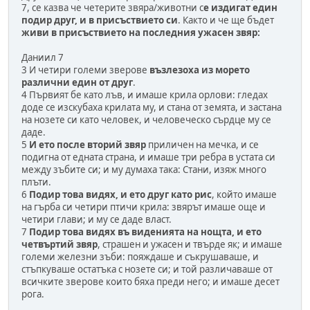
7, се казва че четерите звяра/животни с
е издигат един
подир друг, и в присъствието си
. Както и че ще бъдет
живи в присъствието на последния ужасен звяр:
Даниил 7
3 И четири големи зверове
възлезоха из морето
различни един от друг
.
4 Първият бе като лъв, и имаше крила орлови: гледах
доде се изскубаха крилата му, и стана от земята, и застана
на нозете си като человек, и человеческо сърдце му се
даде.
5
И ето после вторий звяр
приличен на мечка, и се
подигна от едната страна, и имаше три ребра в устата си
между зъбите си; и му думаха така: Стани, изяж много
плъти.
6
Подир това видях, и ето друг като рис
, който имаше
на гърба си четири птичи крила: звярът имаше още и
четири глави; и му се даде власт.
7
Подир това видях въ виденията на нощта, и ето
четвъртий звяр
, страшен и ужасен и твърде як; и имаше
големи железни зъби: пояждаше и съкрушаваше, и
стъпкуваше остатъка с нозете си; и той различаваше от
всичките зверове които бяха преди него; и имаше десет
рога.