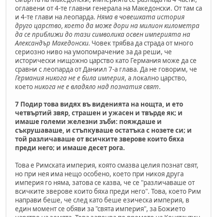
оглавени от 4-те главни генерала на Македонски. От там са
и 4-те глави на леопарда.
Няма в човешката история
друго царство, което да може дори на милион километра
да се приближи до тази символика освен империята на
Александър Македонски.
Човек трябва да страда от много
сериозно ниво на умопомрачение за да реши, че
исторически нищожно царство като Германия може да се
сравни с леопарда от Даниил 7-а глава. Да не говорим, че
Германия никога не е била империя
, а локално царство,
което
никога не е владяло над познатия свят
.
7 Подир това видях въ виденията на нощта, и ето
четвъртий звяр, страшен и ужасен и твърде як; и
имаше големи железни зъби: пояждаше и
съкрушаваше, и стъпкуваше остатъка с нозете си; и
той различаваше от всичките зверове които бяха
преди него; и имаше десет рога.
Това е Римската империя, която смазва целия познат свят,
но при нея има нещо особено, което при никоя друга
империя го няма, затова се казва, че се "различаваше от
всичките зверове които бяха преди него". Това, което Рим
направи беше, че след като беше езическа империя, в
един момент се обяви за "свята империя", за Божието