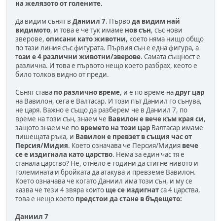
на желязото от голените.
Да видим сънят в
Даниил 7
. Първо
да видим най
видимото
, и това е че тук имаме
нов сън
, със нови
зверове,
описани като животни
, което няма нищо общо
по тази линия със фигурата. Първия сън е една фигура, а
т
ози е 4 различни животни/зверове
. Самата същност е
различна. И това е първото нещо което разбрах, кеото е
било толков видно от преди.
Сънят става
по различно време
, и е по време на
друг цар
на Вавилон, сега е Валтасар. И този път Даниил го сънува,
не царя. Важно е също да разберем че в Даниил 7, по
време на този сън, знаем че
Вавилон е вече към края си
,
защото знаем че по
времето на този цар
Валтасар имаме
пишещата ръка, и
Вавилон е превзет в същия час от
Персия/Мидия
. Което означава че Персия/Мидия
вече
се е издигнала като царство
. Нема за един час тя е
станала царство? Не, отнело е години да стигне нивото и
големината и бройката да атакува и превземе Вавилон.
Което означава че когато Даниил има този сън, и му се
казва че тези 4 звяра които
ще се издигнат
са 4 царства,
това е нещо което
предстои да стане в бъдещето:
Даниил 7