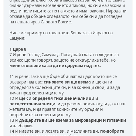
силни" държави населението а такова, но си има закони и
ред, и политиците са по на място и имат закони. Народа ни
отказва да обърне огледалото към себе си и да погледне
на нещата чрез Словото Божие.
Ние сме пример на това което Бог каза за Израел на
Самуил:
1 Царе 8
7 И рече Господ Самуилу: Послушай гласа на людете за
всичко що ти говорят, защото не отхвърлиха тебе, но
мене отхвърлиха за да не царувам над тях.
11 и рече: Такъв ще бъде обичаят на царя който ще се
възцари над вас:
синовете ви ще взема
и ще си ги
определя за колесниците си, и за конници свои, и за да
тичат пред колесниците му.
12 И
ще си определя тисященачалници и
петдесетоначалници
, и да работят земята му, и да жънат
жетвата му, и да правят воинските му оръдия и
потребните за колесниците му.
13 И
дъщерите ви ще взема за мироварици и готвачки
и хлебарки.
14 И нивите ви, и лозята ви, и маслините ви,
по-добрите