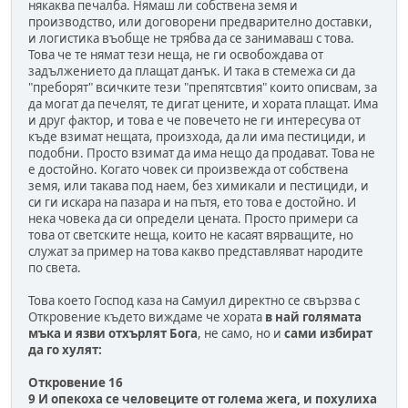
някаква печалба. Нямаш ли собствена земя и
производство, или договорени предварително доставки,
и логистика въобще не трябва да се занимаваш с това.
Това че те нямат тези неща, не ги освобождава от
задължението да плащат данък. И така в стемежа си да
"преборят" всичките тези "препятсвтия" които описвам, за
да могат да печелят, те дигат цените, и хората плащат. Има
и друг фактор, и това е че повечето не ги интересува от
къде взимат нещата, произхода, да ли има пестициди, и
подобни. Просто взимат да има нещо да продават. Това не
е достойно. Когато човек си произвежда от собствена
земя, или такава под наем, без химикали и пестициди, и
си ги искара на пазара и на пътя, ето това е достойно. И
нека човека да си определи цената. Просто примери са
това от светските неща, които не касаят вярващите, но
служат за пример на това какво представляват народите
по света.
Това което Господ каза на Самуил директно се свързва с
Откровение където виждаме че хората
в най голямата
мъка и язви отхърлят Бога
, не само, но и
сами избират
да го хулят:
Откровение 16
9 И опекоха се человеците от голема жега, и похулиха