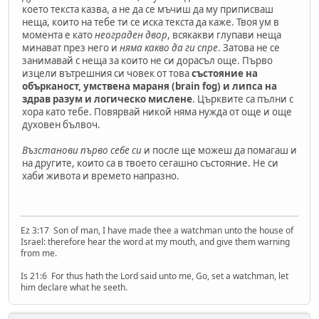
което текста казва, а не да се мъчиш да му приписваш
неща, които на тебе ти се иска текста да каже. Твоя ум в
момента е като
неограден двор
, всякакви глупави неща
минават през него и
няма какво да ги спре
. Затова не се
занимавай с неща за които не си дорасъл още. Първо
изцели вътрешния си човек от това
състояние на
обърканост, умствена мараня (brain fog) и липса на
здрав разум и логическо мислене
. Църквите са пълни с
хора като тебе. Повярвай никой няма нужда от още и още
духовен бълвоч.
Възстанови първо себе си
и после ще можеш да помагаш и
на другите, които са в твоето сегашно състояние. Не си
хаби живота и времето напразно.
Ez 3:17 Son of man, I have made thee a watchman unto the house of
Israel: therefore hear the word at my mouth, and give them warning
from me.
Is 21:6 For thus hath the Lord said unto me, Go, set a watchman, let
him declare what he seeth.