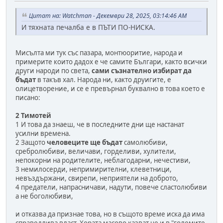
Цитат на: Watchman - Декември 28, 2025, 03:14:46 AM
И тяхната печалба е в ПЪТИ ПО-НИСКА.
Мисълта ми тук със пазара, монтюоритие, народа и
примерите които дадох е че самите Българи, както всички
други народи по света,
сами съзнателно избират да
бъдат
в такъв хал. Народа ни, както друигите, е
олицетворение, и се е превърнал буквално в това което e
писано:
2 Тимотей
1 И това да знаеш, че в последните дни ще настанат
усилни времена.
2 Защото
человеците ще бъдат
самолюбиви,
сребролюбиви, величави, горделиви, хулители,
непокорни на родителите, неблагодарни, нечестиви,
3 немилосерди, непримирителни, клеветници,
невъздържани, свирепи, неприятели на доброто,
4 предатели, напрасничави, надути, повече сластолюбиви
а не боголюбиви,
и отказва да признае това, но в същото време иска да има
справедлива власт. Хората масово казват че и в "големите