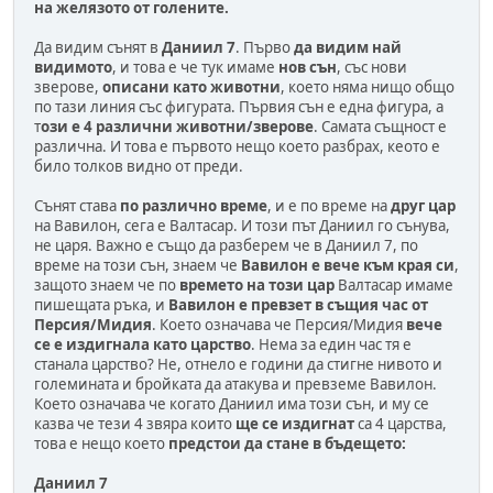
на желязото от голените.
Да видим сънят в
Даниил 7
. Първо
да видим най
видимото
, и това е че тук имаме
нов сън
, със нови
зверове,
описани като животни
, което няма нищо общо
по тази линия със фигурата. Първия сън е една фигура, а
т
ози е 4 различни животни/зверове
. Самата същност е
различна. И това е първото нещо което разбрах, кеото е
било толков видно от преди.
Сънят става
по различно време
, и е по време на
друг цар
на Вавилон, сега е Валтасар. И този път Даниил го сънува,
не царя. Важно е също да разберем че в Даниил 7, по
време на този сън, знаем че
Вавилон е вече към края си
,
защото знаем че по
времето на този цар
Валтасар имаме
пишещата ръка, и
Вавилон е превзет в същия час от
Персия/Мидия
. Което означава че Персия/Мидия
вече
се е издигнала като царство
. Нема за един час тя е
станала царство? Не, отнело е години да стигне нивото и
големината и бройката да атакува и превземе Вавилон.
Което означава че когато Даниил има този сън, и му се
казва че тези 4 звяра които
ще се издигнат
са 4 царства,
това е нещо което
предстои да стане в бъдещето:
Даниил 7