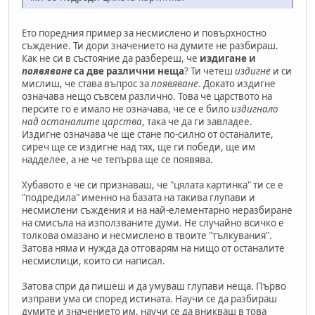
Ето поредния пример за несмислено и повърхностно
съждение. Ти дори значението на думите не разбираш.
Как не си в състояние да разбереш, че
издигане и
появяване
са две различни неща
? Ти четеш
издигне
и си
мислиш, че става въпрос за
появяване
. Докато издигне
означава нещо съвсем различно. Това че царството на
персите го е имало не означава, че се е било
издигнало
над останалите царства
, така че да ги завладее.
Издигне означава че ще стане по-силно от останалите,
сиреч ще се издигне над тях, ще ги победи, ще им
надделее, а не че тепърва ще се появява.
Хубавото е че си признаваш, че "цялата картинка" ти се е
"подредила" именно на базата на такива глупави и
несмислени съждения и на най-елементарно неразбиране
на смисъла на използваните думи. Не случайно всичко е
толкова омазано и несмислено в твоите "тълкувания".
Затова няма и нужда да отговарям на нищо от останалите
несмислици, които си написал.
Затова спри да пишеш и да умуваш глупави неща. Първо
изправи ума си според истината. Научи се да разбираш
думите и значението им, научи се да вникваш в това