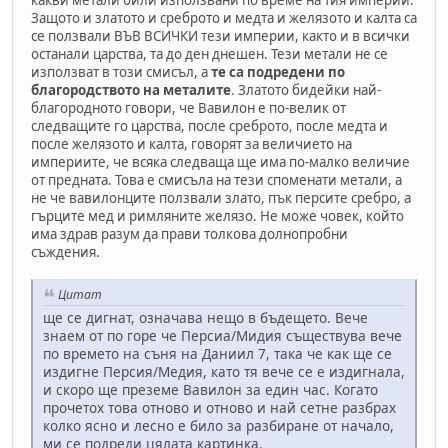
какви метали били използвани по време на тия империи.
Защото и златото и среброто и медта и желязото и калта са
се ползвали ВЪВ ВСИЧКИ тези империи, както и в всички
останали царства, та до ден днешен. Тези метали не се
използват в този смисъл, а
те са подредени по
благородството на металите
. Златото бидейки най-
благородното говори, че Вавилон е по-велик от
следващите го царства, после среброто, после медта и
после желязото и калта, говорят за величието на
империите, че всяка следваща ще има по-малко величие
от предната. Това е смисъла на тези споменати метали, а
не че вавилонците ползвали злато, пък персите сребро, а
гърците мед и римляните желязо. Не може човек, който
има здрав разум да прави толкова долнопробни
съждения.
Цитат
ще се дигнат, означава нещо в бъдещето. Вече
знаем от по горе че Персиа/Мидия съществува вече
по времето на съня на Даниил 7, така че как ще се
издигне Персия/Медия, като тя вече се е издигнала,
и скоро ще преземе Вавилон за един час. Когато
прочетох това отново и отново и най сетне разбрах
колко ясно и лесно е било за разбиране от начало,
ми се подреди цялата картинка.