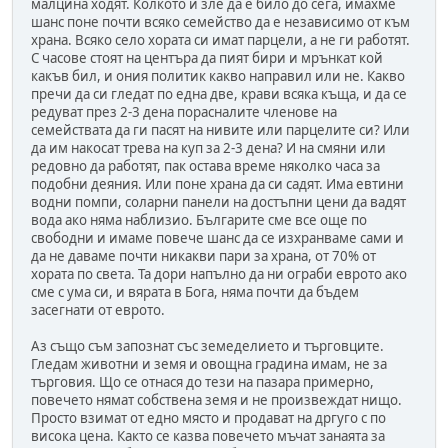
малцина ходят. Колкото и зле да е било до сега, имахме
шанс поне почти всяко семейство да е независимо от към
храна. Всяко село хората си имат парцели, а не ги работят.
С часове стоят на центъра да пият бири и мрънкат кой
какъв бил, и ония политик какво направил или не. Какво
пречи да си гледат по една две, крави всяка къща, и да се
редуват през 2-3 дена порасналите членове на
семействата да ги пасят на нивите или парцелите си? Или
да им накосат трева на куп за 2-3 дена? И на смяни или
редовно да работят, пак остава време няколко часа за
подобни деяния. Или поне храна да си садят. Има евтини
водни помпи, соларни панели на достъпни цени да вадят
вода ако няма наблизио. Българите сме все още по
свободни и имаме повече шанс да се изхранваме сами и
да не даваме почти никакви пари за храна, от 70% от
хората по света. Та дори напълно да ни ограби еврото ако
сме с ума си, и вярата в Бога, няма почти да бъдем
засегнати от еврото.
Аз също съм запознат със земеделието и търговците.
Гледам животни и земя и овощна градина имам, не за
търговия. Що се отнася до тези на пазара примерно,
повечето нямат собствена земя и не произвеждат нищо.
Просто взимат от едно място и продават на дргуго с по
висока цена. Както се казва повечето мъчат занаята за