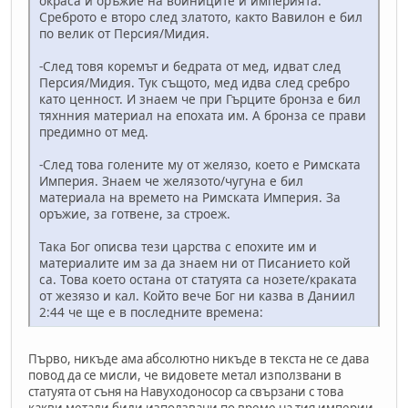
окраса и оръжие на войниците и империята.
Среброто е второ след златото, както Вавилон е бил
по велик от Персия/Мидия.
-След товя коремът и бедрата от мед, идват след
Персия/Мидия. Тук същото, мед идва след сребро
като ценност. И знаем че при Гърците бронза е бил
тяхнния материал на епохата им. А бронза се прави
предимно от мед.
-След това голените му от желязо, което е Римската
Империя. Знаем че желязото/чугуна е бил
материала на времето на Римската Империя. За
оръжие, за готвене, за строеж.
Така Бог описва тези царства с епохите им и
материалите им за да знаем ни от Писанието кой
са. Това което остана от статуята са нозете/краката
от жезязо и кал. Който вече Бог ни казва в Даниил
2:44 че ще е в последните времена:
Първо, никъде ама абсолютно никъде в текста не се дава
повод да се мисли, че видовете метал използвани в
статуята от съня на Навуходоносор са свързани с това