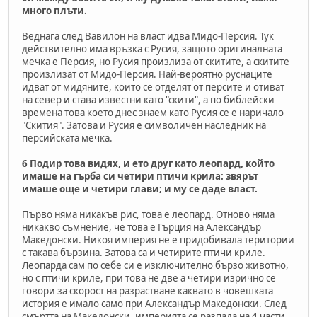
много плъти.
Веднага след Вавилон на власт идва Мидо-Персия. Тук
действително има връзка с Русия, защото оригиналната
мечка е Персия, но Русия произлиза от скитите, а скитите
произлизат от Мидо-Персия. Най-вероятно руснаците
идват от мидяните, които се отделят от персите и отиват
на север и става известни като "скити", а по библейски
времена това което днес знаем като Русия се е наричало
"Скития". Затова и Русия е символичен наследник на
персийската мечка.
6 Подир това видях, и ето друг като леопард, който
имаше на гърба си четири птичи крила: звярът
имаше още и четири глави; и му се даде власт.
Първо няма никакъв рис, това е леопард. Отново няма
никакво съмнение, че това е Гърция на Александър
Македонски. Никоя империя не е придобивала територии
с такава бързина. Затова са и четирите птичи криле.
Леопарда сам по себе си е изключително бързо животно,
но с птичи криле, при това не две а четири изрично се
говори за скорост на разрастване каквато в човешката
история е имало само при Александър Македонски. След
смъртта на Македонски, империята се разпада на 4 части,