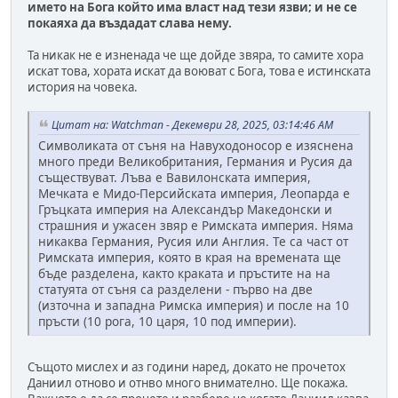
името на Бога който има власт над тези язви; и не се
покаяха да въздадат слава нему.
Та никак не е изненада че ще дойде звяра, то самите хора
искат това, хората искат да воюват с Бога, това е истинската
история на човека.
Цитат на: Watchman - Декември 28, 2025, 03:14:46 AM
Символиката от съня на Навуходоносор е изяснена
много преди Великобритания, Германия и Русия да
съществуват. Лъва е Вавилонската империя,
Мечката е Мидо-Персийската империя, Леопарда е
Гръцката империя на Александър Македонски и
страшния и ужасен звяр е Римската империя. Няма
никаква Германия, Русия или Англия. Те са част от
Римската империя, която в края на времената ще
бъде разделена, както краката и пръстите на на
статуята от съня са разделени - първо на две
(източна и западна Римска империя) и после на 10
пръсти (10 рога, 10 царя, 10 под империи).
Същото мислех и аз години наред, докато не прочетох
Даниил отново и отнво много внимателно. Ще покажа.