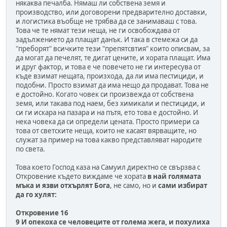
някаква печалба. Нямаш ли собствена земя и
производство, или договорени предварително доставки,
и логистика въобще не трябва да се занимаваш с това.
Това че те нямат тези неща, не ги освобождава от
задължението да плащат данък. И така в стемежа си да
"преборят" всичките тези "препятсвтия" които описвам, за
да могат да печелят, те дигат цените, и хората плащат. Има
и друг фактор, и това е че повечето не ги интересува от
къде взимат нещата, произхода, да ли има пестициди, и
подобни. Просто взимат да има нещо да продават. Това не
е достойно. Когато човек си произвежда от собствена
земя, или такава под наем, без химикали и пестициди, и
си ги искара на пазара и на пътя, ето това е достойно. И
нека човека да си определи цената. Просто примери са
това от светските неща, които не касаят вярващите, но
служат за пример на това какво представляват народите
по света.
Това което Господ каза на Самуил директно се свързва с
Откровение където виждаме че хората
в най голямата
мъка и язви отхърлят Бога
, не само, но и
сами избират
да го хулят:
Откровение 16
9 И опекоха се человеците от голема жега, и похулиха