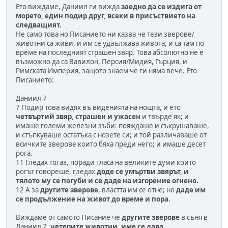
Ето виждаме, Даниил ги вижда
заедно да се издига от
морето, един подир друг, всеки в присъствието на
следващият.
Не само това но Писанието ни казва че тези зверове/
животни са живи, и им се удаължава живота, и са там по
време на последният страшен звяр. Това абсолютно не е
възможно да са Вавилон, Персия/Мидия, Гърция, и
Римската Империя, защото знаем че ги няма вече. Ето
Писанието:
Даниил 7
7 Подир това видях въ виденията на нощта, и ето
четвъртий звяр, страшен и ужасен
и твърде як; и
имаше големи железни зъби: пояждаше и съкрушаваше,
и стъпкуваше остатъка с нозете си; и той различаваше от
всичките зверове които бяха преди него; и имаше десет
рога.
11 Гледах тогаз, поради гласа на великите думи които
рогът говореше, гледах
доде се умъртви звярът, и
тялото му се погуби и се даде на изгорение огнено.
12 А за
другите зверове
, властта им се отне; но
даде им
се продължение на живот до време и пора.
Виждаме от самото Писание че
другите зверове
в съня в
Даниил 7,
четерите животни, име се дава