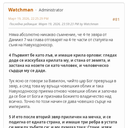
Watchman
Administrator
Март 19, 2026, 22:25:29 PM
#81
Последна редакция
: Март 19, 2026, 23:59:23 PM by Watchman
Няма абсолютно никакво съмнение, че 4-те звяра от
Даниил 7-ма глава отговарят на 4-те части от статуята на
съня на Навуходоносор.
4 Първият бе като лъв, и имаше крила орлови: гледах
доде се изскубаха крилата му, и стана от земята, и
застана на нозете си като человек, и человеческо
сърдце му се даде.
Тук ясно се говори за Вавилон, чийто цар Бог превръща в
звяр, а след това му връща човешкия облик и така
Навуходоносор приема отново човешки облик и започва
да се бои от Бога и признава Божието владичество над
всичко. Точно по този начин се дава човешко сърце на
империята.
5 И ето после вторий звяр приличен на мечка, и се
подигна от едната страна, и имаше три ребра в устата
си между зъбите си; и му думаха така: Стани, изяж