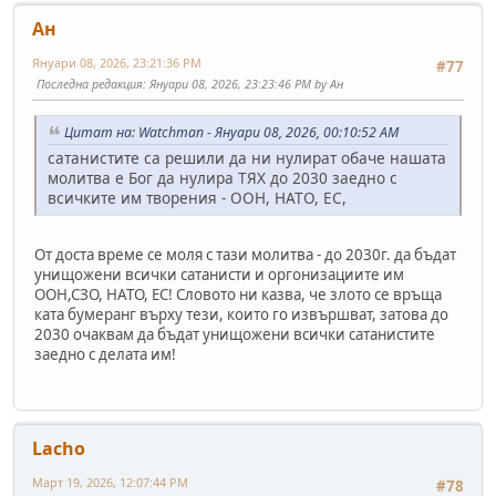
Ан
Януари 08, 2026, 23:21:36 PM
#77
Последна редакция
: Януари 08, 2026, 23:23:46 PM by Ан
Цитат на: Watchman - Януари 08, 2026, 00:10:52 AM
сатанистите са решили да ни нулират обаче нашата
молитва е Бог да нулира ТЯХ до 2030 заедно с
всичките им творения - ООН, НАТО, ЕС,
От доста време се моля с тази молитва - до 2030г. да бъдат
унищожени всички сатанисти и оргонизациите им
ООН,СЗО, НАТО, ЕС! Словото ни казва, че злото се връща
ката бумеранг върху тези, които го извършват, затова до
2030 очаквам да бъдат унищожени всички сатанистите
заедно с делата им!
Lacho
Март 19, 2026, 12:07:44 PM
#78