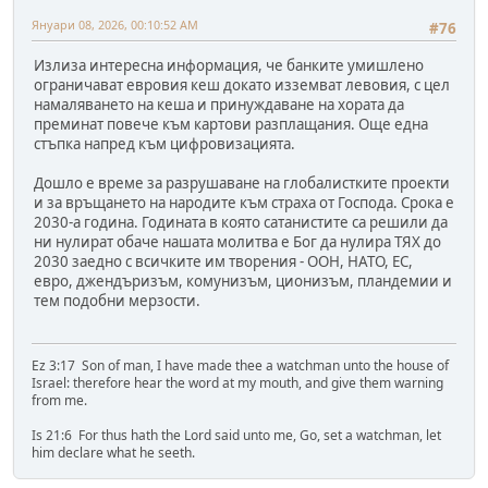
Януари 08, 2026, 00:10:52 AM
#76
Излиза интересна информация, че банките умишлено
ограничават евровия кеш докато изземват левовия, с цел
намаляването на кеша и принуждаване на хората да
преминат повече към картови разплащания. Още една
стъпка напред към цифровизацията.
Дошло е време за разрушаване на глобалистките проекти
и за връщането на народите към страха от Господа. Срока е
2030-а година. Годината в която сатанистите са решили да
ни нулират обаче нашата молитва е Бог да нулира ТЯХ до
2030 заедно с всичките им творения - ООН, НАТО, ЕС,
евро, джендъризъм, комунизъм, ционизъм, пландемии и
тем подобни мерзости.
Ez 3:17 Son of man, I have made thee a watchman unto the house of
Israel: therefore hear the word at my mouth, and give them warning
from me.
Is 21:6 For thus hath the Lord said unto me, Go, set a watchman, let
him declare what he seeth.