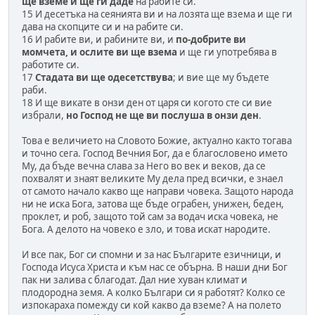
ще вземе и ще ги даде
на рабите си.
15 И десетъка на сеянията ви и на лозята ще взема и ще ги
дава на скопците си и на рабите си.
16 И рабите ви, и рабините ви, и
по-добрите ви
момчета, и ослите ви ще взема
и ще ги употребява в
работите си.
17
Стадата ви ще одесетствува
; и вие ще му бъдете
раби.
18 И ще викате в онзи ден от царя си когото сте си вие
избрали,
но Господ не ще ви послуша в онзи ден
.
Това е величието на Словото Божие, актуално както тогава
и точно сега. Господ Вечния Бог, да е благословено името
Му, да бъде вечна слава за Него во век и веков, да се
похвалят и знаят великите Му дела пред всички, е знаел
от самото начало какво ще направи човека. Защото народа
ни не иска Бога, затова ще бъде ограбен, унижен, беден,
проклет, и роб, защото той сам за водач иска човека, не
Бога. А делото на човеко е зло, и това искат народите.
И все пак, Бог си спомни и за нас Българите езичници, и
Господа Исуса Христа и към нас се обърна. В наши дни Бог
пак ни залива с благодат. Дал ние хуван климат и
плодородна земя. А колко Българи си я работят? Колко се
изпокараха помежду си кой какво да вземе? А на полето