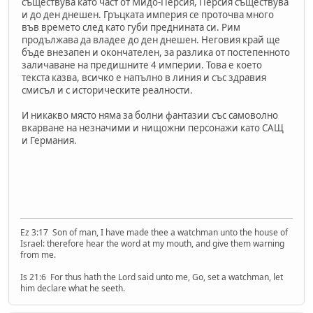
съществува като част от Мидо-Персия, Персия съществува
и до ден днешен. Гръцката империя се проточва много
във времето след като губи преднината си. Рим
продължава да владее до ден днешен. Неговия край ще
бъде внезапен и окончателен, за разлика от постепенното
заличаване на предишните 4 империи. Това е което
текста казва, всичко е напълно в линия и със здравия
смисъл и с историческите реалности.
И никакво място няма за болни фантазии със самоволно
вкарване на незначими и нищожни персонажи като САЩ
и Германия.
Ez 3:17 Son of man, I have made thee a watchman unto the house of
Israel: therefore hear the word at my mouth, and give them warning
from me.
Is 21:6 For thus hath the Lord said unto me, Go, set a watchman, let
him declare what he seeth.