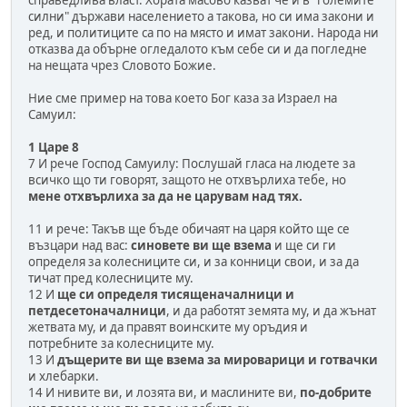
силни" държави населението а такова, но си има закони и
ред, и политиците са по на място и имат закони. Народа ни
отказва да обърне огледалото към себе си и да погледне
на нещата чрез Словото Божие.
Ние сме пример на това което Бог каза за Израел на
Самуил:
1 Царе 8
7 И рече Господ Самуилу: Послушай гласа на людете за
всичко що ти говорят, защото не отхвърлиха тебе, но
мене отхвърлиха за да не царувам над тях.
11 и рече: Такъв ще бъде обичаят на царя който ще се
възцари над вас:
синовете ви ще взема
и ще си ги
определя за колесниците си, и за конници свои, и за да
тичат пред колесниците му.
12 И
ще си определя тисященачалници и
петдесетоначалници
, и да работят земята му, и да жънат
жетвата му, и да правят воинските му оръдия и
потребните за колесниците му.
13 И
дъщерите ви ще взема за мироварици и готвачки
и хлебарки.
14 И нивите ви, и лозята ви, и маслините ви,
по-добрите