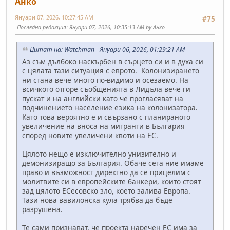
Анко
Януари 07, 2026, 10:27:45 AM
#75
Последна редакция
: Януари 07, 2026, 10:35:13 AM by Анко
Цитат на: Watchman - Януари 06, 2026, 01:29:21 AM
Аз съм дълбоко наскърбен в сърцето си и в духа си
с цялата тази ситуация с еврото. Колонизирането
ни стана вече много по-видимо и осезаемо. На
всичкото отгоре съобщенията в Лидъла вече ги
пускат и на английски като че прогласяват на
подчинението население езика на колонизатора.
Като това вероятно е и свързано с планираното
увеличение на вноса на мигранти в България
според новите увеличени квоти на ЕС.
Цялото нещо е изключително унизително и
демонизиращо за България. Обаче сега ние имаме
право и възможност директно да се прицелим с
молитвите си в европейските банкери, които стоят
зад цялото ЕСесовско зло, което залива Европа.
Тази нова вавилонска кула трябва да бъде
разрушена.
Те сами признават, че проекта наречен ЕС има за