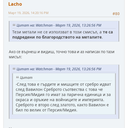
Lacho
Март 19, 2026, 14:20:16 PM
#80
Цитат на: Watchman - Март 19, 2026, 13:26:56 PM
Тези метали не се използват в този смисъл, а
те са
подредени по благородството на металите
.
Ако се върнеш и видиш, точно това и аз написах по тази
мисъл:
Цитат на: Watchman - Март 19, 2026, 13:26:56 PM
Цитат
-След това е гърдите и мишците от сребро идват
след Вавилон Среброто съотвества с това че
Персия/Мидия го имат за парична единица и за
окраса и оръжие на войниците и империята.
Среброто е второ след златото, както Вавилон е
бил по велик от Персия/Мидия.