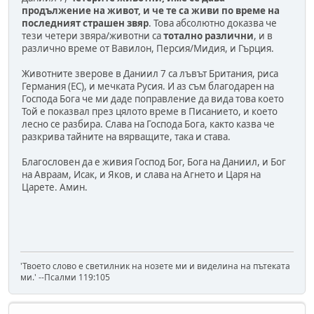
продължение на живот, и че те са живи по време на
последният страшен звяр
. Това абсолютно доказва че
тези четери звяра/животни са
тотално различни
, и в
различно време от Вавилон, Персия/Мидия, и Гърция.
Животните зверове в Даниил 7 са лъвът Британия, риса
Германия (ЕС), и мечката Русия. И аз съм благодарен на
Господа Бога че ми даде поправление да вида това което
Той е показвал през цялото време в Писанието, и което
лесно се разбира. Слава на Господа Бога, както казва че
разкрива тайните на вярващите, така и става.
Благословен да е живия Господ Бог, Бога на Даниил, и Бог
на Авраам, Исак, и Яков, и слава на Агнето и Царя на
Царете. Амин.
'Твоето слово е светилник на нозете ми и виделина на пътеката
ми.' --Псалми 119:105