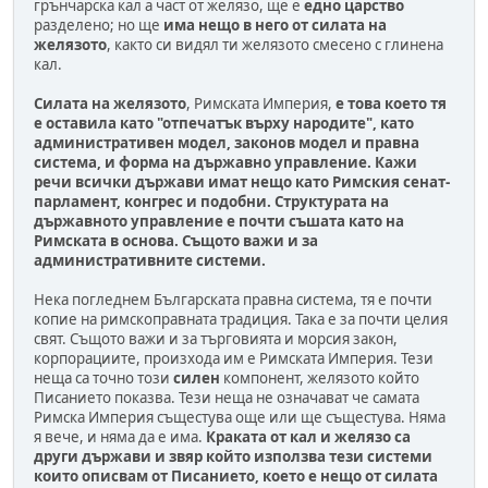
грънчарска кал а част от желязо, ще е
едно царство
разделено; но ще
има нещо в него от силата на
желязото
, както си видял ти желязото смесено с глинена
кал.
Силата на желязото
, Римската Империя,
е това което тя
е оставила като "отпечатък върху народите", като
административен модел, законов модел и правна
система, и форма на държавно управление. Кажи
речи всички държави имат нещо като Римския сенат-
парламент, конгрес и подобни. Структурата на
държавното управление е почти съшата като на
Римската в основа. Същото важи и за
административните системи.
Нека погледнем Българската правна система, тя е почти
копие на римскоправната традиция. Така е за почти целия
свят. Същото важи и за търговията и морсия закон,
корпорациите, произхода им е Римската Империя. Тези
неща са точно този
силен
компонент, желязото който
Писанието показва. Тези неща не означават че самата
Римска Империя същестува още или ще същестува. Няма
я вече, и няма да е има.
Краката от кал и желязо са
други държави и звяр който използва тези системи
които описвам от Писанието, което е нещо от силата