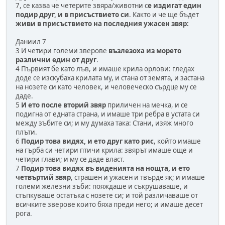
7, се казва че четерите звяра/животни с
е издигат един
подир друг, и в присъствието си
. Както и че ще бъдет
живи в присъствието на последния ужасен звяр:
Даниил 7
3 И четири големи зверове
възлезоха из морето
различни един от друг
.
4 Първият бе като лъв, и имаше крила орлови: гледах
доде се изскубаха крилата му, и стана от земята, и застана
на нозете си като человек, и человеческо сърдце му се
даде.
5
И ето после вторий звяр
приличен на мечка, и се
подигна от едната страна, и имаше три ребра в устата си
между зъбите си; и му думаха така: Стани, изяж много
плъти.
6
Подир това видях, и ето друг като рис
, който имаше
на гърба си четири птичи крила: звярът имаше още и
четири глави; и му се даде власт.
7
Подир това видях въ виденията на нощта, и ето
четвъртий звяр
, страшен и ужасен и твърде як; и имаше
големи железни зъби: пояждаше и съкрушаваше, и
стъпкуваше остатъка с нозете си; и той различаваше от
всичките зверове които бяха преди него; и имаше десет
рога.