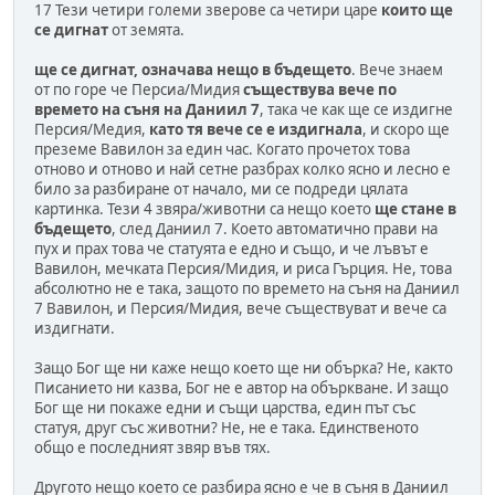
17 Тези четири големи зверове са четири царе
които ще
се дигнат
от земята.
ще се дигнат, означава нещо в бъдещето
. Вече знаем
от по горе че Персиа/Мидия
съществува вече по
времето на съня на Даниил 7
, така че как ще се издигне
Персия/Медия,
като тя вече се е издигнала
, и скоро ще
преземе Вавилон за един час. Когато прочетох това
отново и отново и най сетне разбрах колко ясно и лесно е
било за разбиране от начало, ми се подреди цялата
картинка. Тези 4 звяра/животни са нещо което
ще стане в
бъдещето
, след Даниил 7. Което автоматично прави на
пух и прах това че статуята е едно и също, и че лъвът е
Вавилон, мечката Персия/Мидия, и риса Гърция. Не, това
абсолютно не е така, защото по времето на съня на Даниил
7 Вавилон, и Персия/Мидия, вече съществуват и вече са
издигнати.
Защо Бог ще ни каже нещо което ще ни обърка? Не, както
Писанието ни казва, Бог не е автор на объркване. И защо
Бог ще ни покаже едни и същи царства, един път със
статуя, друг със животни? Не, не е така. Единственото
общо е последният звяр във тях.
Другото нещо което се разбира ясно е че в съня в Даниил