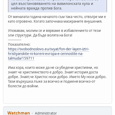
цел възстановяването на вавилонската кула и
нейната вражда против Бога.
От миналата година началото съм така често, отвътре ми е
като отровено. Когато започнаха масираните внушения.
Уповавам, молим се и вярваме в избавлението от тези
зли структури. Да бъде волята на Бога!
-------------
Показателно:
https://svobodnoslovo.eu/svyat/fon-der-layen-iztri-
hristiyanskite-ni-koreni-evropa-e-cennostite-na-
talmuda/159711
Има хора, които може да не са убедени християни, но
знаят че християнството е добро. Знаят история доста
добре. Знаят,че Христос носи добро. Името Му носи добро.
Тази върхушка лъже за всичко и подменя всичко-от
болести до войни.
Watchman
Administrator