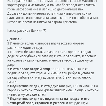
Не го развих повече като мисъл защото се знае масово от
хората реда на металите, и тяхната благородност. Считам
го за масово знание и излишно да го напиша пак.
Доразвих допълнителни аспекти за империите които
наистина са използвали казаните метали по особен начин.
И това не пречи на никой за вярата Христова.
Как се разбира Даниил 7?
Даниил 7
3 И четири големи зверове възлезоха из морето
различни един от друг.
4 Първият бе като лъв, и имаше крила орлови: гледах
доде се изскубаха крилата му, и стана от земята, и застана
на нозете си като человек, и человеческо сърдце му се
даде.
5
И ето после вторий звяр
приличен на мечка, и се
подигна от едната страна, и имаше три ребра в устата си
между зъбите си; и му думаха така: Стани, изяж много
плъти.
6
Подир това видях, и ето друг
като рис, който имаше на
гърба си четири птичи крила: звярът имаше още и четири
глави; и му се даде власт.
7
Подир това видях въ виденията на нощта, и ето
четвъртий звяр, страшен и ужасен
и твърде як; и