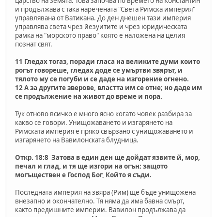
царство на земята. Това започва по времето на Константин
и продължава с така наречената "Света Римска империя"
управлявана от Ватикана. До ден днешен тази империя
управлява света чрез йезуитите и чрез юридическата
рамка на "морското право" която е наложена на целия
познат свят.
11 Гледах тогаз, поради гласа на великите думи които
рогът говореше, гледах доде се умъртви звярът, и
тялото му се погуби и се даде на изгорение огнено.
12 А за другите зверове, властта им се отне; но даде им
се продължение на живот до време и пора.
Тук отново всичко е много ясно когато човек разбира за
какво се говори. Унищожаването и изгарянето на
Римската империя е пряко свързано с унищожаването и
изгарянето на Вавилонската блудница.
Откр. 18:8 Затова в един ден ще дойдат язвите й, мор,
печал и глад, и тя ще изгори на огън; защото
могъществен е Господ Бог, Който я съди.
Последната империя на звяра (Рим) ще бъде унищожена
внезапно и окончателно. Тя няма да има бавна смърт,
както предишните империи. Вавилон продължава да