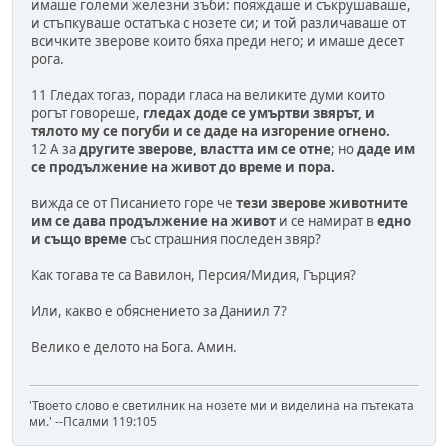
имаше големи железни зъби: пояждаше и съкрушаваше,
и стъпкуваше остатъка с нозете си; и той различаваше от
всичките зверове които бяха преди него; и имаше десет
рога.
11 Гледах тогаз, поради гласа на великите думи които
рогът говореше,
гледах доде се умъртви звярът, и
тялото му се погуби и се даде на изгорение огнено.
12 А за
другите зверове, властта им се отне
; но
даде им
се продължение на живот до време и пора.
вижда се от Писанието горе че
тези зверове животните
им се дава продължение на живот
и се намират в
едно
и също време
със страшния последен звяр?
Как тогава те са Вавилон, Персия/Мидия, Гърция?
Или, какво е обяснението за Даниил 7?
Велико е делото на Бога. Амин.
'Твоето слово е светилник на нозете ми и виделина на пътеката
ми.' --Псалми 119:105