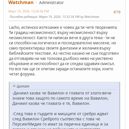
Watchman
Administrator
Март 19, 2026, 13:26:56 PM
#79
Последна редакция
: Март 19, 2026, 13:32:56 PM by Watchman
Lacho, истинско изтезание е човек да ти чете творенията.
Ти градиш несмисленост, върху несмисленост върху
несмисленост. Както ти написах вече в друга тема - ти не
си способен на логическо и последователно мислене, но
само прожектираш своите фантазии и желания върху
библейските текстове. Аз честно казано не съм подготвен
да отговарям на чак толкова дълбоко ниво на умствено
объркване и неспособност да се следва здравия смисъл.
Но все пак ще се опитам заради останалите хора, които
четат форума.
Цитат
-Даниил казва че Вавилон е главата от злато-вече
знаем това защото по самото време на Вавилон,
Даниил казва че главата е тя, Вавилон.
-След това е гърдите и мишците от сребро идват
след Вавилон Среброто съотвества с това че
Персия/Мидия го имат за парична единица и за