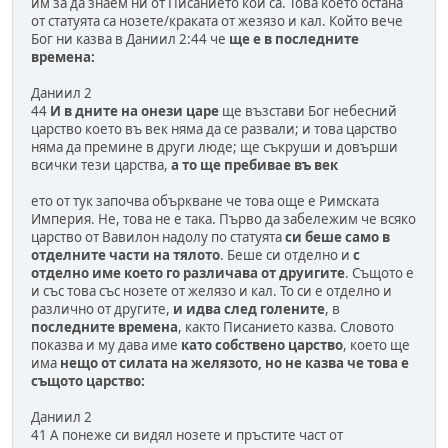
им за да знаем ни от Писанието кой са. Това което остана
от статуята са нозете/краката от жезязо и кал. Който вече
Бог ни казва в Даниил 2:44 че
ще е в последните
времена:
Даниил 2
44
И в дните на онези царе
ще възстави Бог небесний
царство което въ век няма да се развали; и това царство
няма да премине в други люде; ще съкруши и довърши
всички тези царства,
а то ще пребивае въ век
ето от тук започва объркване че това още е Римската
Империя. Не, това не е така. Първо да забележим че всяко
царство от Вавилон надолу по статуята
си беше само в
отделните части на тялото
. Беше си отделно и
с
отделно име което го различава от друигите
. Същото е
и със това със нозете от желязо и кал. То си е отделно и
различно от другите,
и идва след голените
, в
последните времена
, както Писанието казва. Словото
показва и му дава име
като собствено царство
, което ще
има
нещо от силата на желязото, но не казва че това е
същото царство:
Даниил 2
41 А понеже си видял нозете и пръстите част от