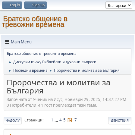
Log in
Sign up
Братско общение в
тревожни времена
Main Menu
Братско общение в тревожни времена
Дискусии върху Библейски и духовни въпроси
►
Последни времена
Пророчества и молитви за България
►
►
Пророчества и молитви за
България
Започната от Ученик на Исус, Ноември 29, 2025, 14:37:27 PM
0 Потребители и 1 гост преглеждат тази тема.
1
...
4
5
7
Страници
6
НАДОЛУ
ДЕЙСТВИЯ