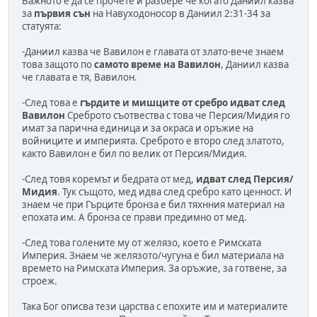
Важното е да се прочете и разбере че когато Даниил казва
за
първия сън
на Навуходоносор в Даниил 2:31-34 за
статуята:
-Даниил казва че Вавилон е главата от злато-вече знаем
това защото по
самото време на Вавилон
, Даниил казва
че главата е тя, Вавилон.
-След това е
гърдите и мишците от сребро идват след
Вавилон
Среброто съотвества с това че Персия/Мидия го
имат за парична единица и за окраса и оръжие на
войниците и империята. Среброто е второ след златото,
както Вавилон е бил по велик от Персия/Мидия.
-След товя коремът и бедрата от мед,
идват след Персия/
Мидия
. Тук същото, мед идва след сребро като ценност. И
знаем че при Гърците бронза е бил тяхнния материал на
епохата им. А бронза се прави предимно от мед.
-След това голените му от желязо, което е Римската
Империя. Знаем че желязото/чугуна е бил материала на
времето на Римската Империя. За оръжие, за готвене, за
строеж.
Така Бог описва тези царства с епохите им и материалите