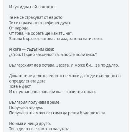
И тук идва най-важното:
Те не се страхуват от еврото.
Те се страхуват от референдума.
От народа.
От това, че хората ще кажат ,,не".
Затова бързаха, затова лъгаха, затова натискаха.
И сега — съдът им каза:
,,Стоп. Първо законността, а после политика."
Българският лев остава. Засега. И може би... за по-дълго.
Докато тече делото, еврото не може да бъде въведено на
определената дата.
Това е факт.
И оттук започва нова битка — този път с шанс.
България получава време.
Получава въздух.
Получава възможност сама да реши бъдещето си.
Но има и нещо друго.
Това дело не е само за валутата.