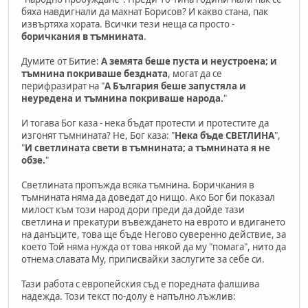
бяха навдигнали да махнат Борисов? И какво стана, пак
извъртяха хората. Всички тези неща са просто -
боричкания в тъмнината
.
Думите от Битие:
А земята беше пуста и неустроена; и
тъмнина покриваше бездната
, могат да се
перифразират на "
А България беше запустяла и
неуредена и тъмнина покриваше народа.
"
И тогава Бог каза - нека бъдат протести и протестите да
изгонят тъмнината? Не, Бог каза: "
Нека бъде СВЕТЛИНА
",
"
И светлината свети в тъмнината; а тъмнината я не
обзе.
"
Светлината пропъжда всяка тъмнина. Боричкания в
тъмнината няма да доведат до нищо. Ако Бог би показал
милост към този народ дори преди да дойде тази
светлина и прекатури въвеждането на еврото и вдигането
на данъците, това ще бъде Негово суверенно действие, за
което Той няма нужда от това някой да му "помага", нито да
отнема славата Му, приписвайки заслугите за себе си.
Тази работа с европейския съд е поредната фалшива
надежда. Този текст по-долу е напълно лъжлив: