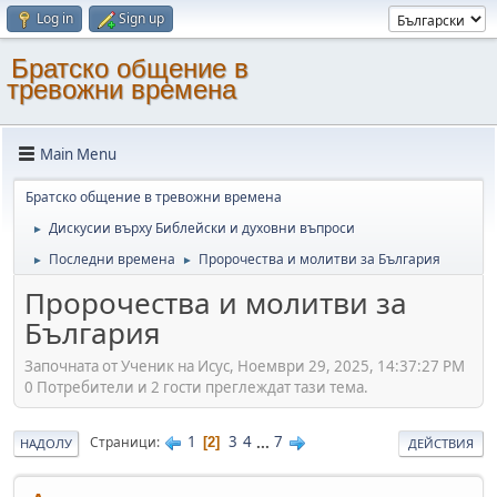
Log in
Sign up
Братско общение в
тревожни времена
Main Menu
Братско общение в тревожни времена
Дискусии върху Библейски и духовни въпроси
►
Последни времена
Пророчества и молитви за България
►
►
Пророчества и молитви за
България
Започната от Ученик на Исус, Ноември 29, 2025, 14:37:27 PM
0 Потребители и 2 гости преглеждат тази тема.
1
3
4
...
7
Страници
2
НАДОЛУ
ДЕЙСТВИЯ