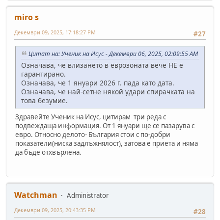
miro s
Декември 09, 2025, 17:18:27 PM
#27
Цитат на: Ученик на Исус - Декември 06, 2025, 02:09:55 AM
Означава, че влизането в еврозоната вече НЕ е
гарантирано.
Означава, че 1 януари 2026 г. пада като дата.
Означава, че най-сетне някой удари спирачката на
това безумие.
Здравейте Ученик на Исус, цитирам три реда с
подвеждаща информация. От 1 януари ще се пазарува с
евро. Относно делото- България стои с по-добри
показатели(ниска задлъжнялост), затова е приета и няма
да бъде отхвърлена.
Watchman
Administrator
Декември 09, 2025, 20:43:35 PM
#28