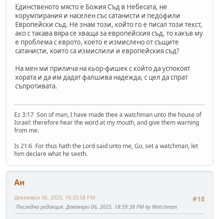
Единственото място е Божия Съд в Небесата, не
корумпирания и населен със сатанисти и педофили
Европейски съд. Не знам този, който го е писал този текст,
ако с такава вяра се хваща за европейския съд, то какъв му
е проблема с еврото, което е измислено от същите
сатанисти, които са измислили и европейския съд?
На мен ми прилича на кьор-фишек с който да успокоят
хората и да им дадат фалшива надежда, с цел да спрат
съпротивата.
Ez 3:17 Son of man, I have made thee a watchman unto the house of
Israel: therefore hear the word at my mouth, and give them warning
from me.
Is 21:6 For thus hath the Lord said unto me, Go, set a watchman, let
him declare what he seeth.
Ан
Декември 06, 2025, 16:33:58 PM
#18
Последна редакция
: Декември 06, 2025, 18:59:38 PM by Watchman