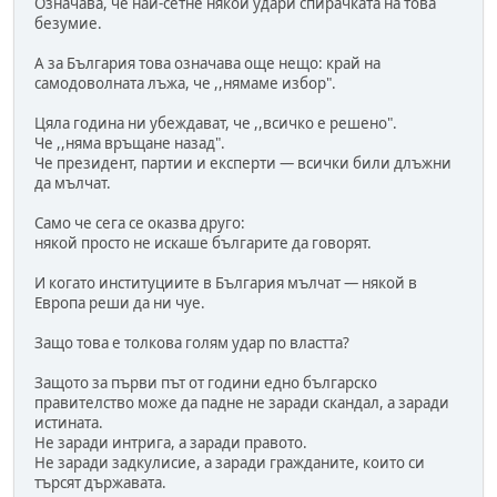
Означава, че най-сетне някой удари спирачката на това
безумие.
А за България това означава още нещо: край на
самодоволната лъжа, че ,,нямаме избор".
Цяла година ни убеждават, че ,,всичко е решено".
Че ,,няма връщане назад".
Че президент, партии и експерти — всички били длъжни
да мълчат.
Само че сега се оказва друго:
някой просто не искаше българите да говорят.
И когато институциите в България мълчат — някой в
Европа реши да ни чуе.
Защо това е толкова голям удар по властта?
Защото за първи път от години едно българско
правителство може да падне не заради скандал, а заради
истината.
Не заради интрига, а заради правото.
Не заради задкулисие, а заради гражданите, които си
търсят държавата.