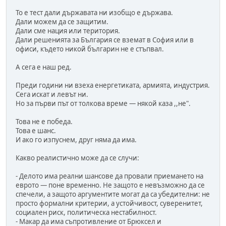
То е тест дали държавата ни изобщо е държава.
Дали можем да се защитим.
Дали сме нация или територия.
Дали решенията за България се вземат в София или в
офиси, където никой българин не е стъпвал.
А сега е наш ред.
Преди години ни взеха енергетиката, армията, индустрия.
Сега искат и левът ни.
Но за първи път от толкова време — някой каза ,,не".
Това не е победа.
Това е шанс.
И ако го изпуснем, друг няма да има.
Какво реалистично може да се случи:
- Делото има реални шансове да провали приемането на
еврото — поне временно. Не защото е невъзможно да се
спечели, а защото аргументите могат да са убедителни: не
просто формални критерии, а устойчивост, суверенитет,
социален риск, политическа нестабилност.
- Макар да има съпротивление от Брюксел и