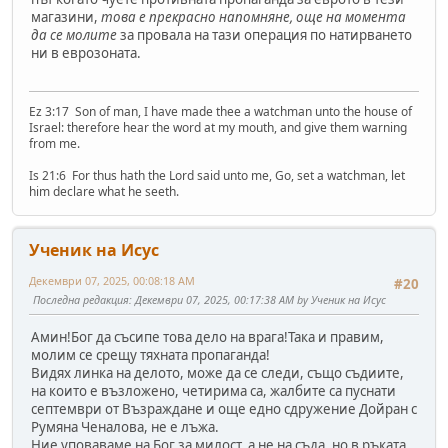
магазини,
това е прекрасно напомняне, още на момента
да се молите
за провала на тази операция по натирването
ни в еврозоната.
Ez 3:17 Son of man, I have made thee a watchman unto the house of
Israel: therefore hear the word at my mouth, and give them warning
from me.
Is 21:6 For thus hath the Lord said unto me, Go, set a watchman, let
him declare what he seeth.
Ученик на Исус
Декември 07, 2025, 00:08:18 AM
#20
Последна редакция
: Декември 07, 2025, 00:17:38 AM by Ученик на Исус
Амин!Бог да съсипе това дело на врага!Така и правим,
молим се срещу тяхната пропаганда!
Видях линка на делото, може да се следи, също съдиите,
на които е възложено, четирима са, жалбите са пуснати
септември от Възраждане и още едно сдружение Дойран с
Румяна Ченалова, не е лъжа.
Ние уповаваме на Бог за милост, а не на съда, но в ръката