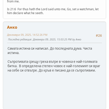
from me.
Is 21:6 For thus hath the Lord said unto me, Go, set a watchman, let
him declare what he seeth.
Анко
Декември 09, 2025, 14:52:26 PM
#26
Последна редакция
: Декември 09, 2025, 15:03:25 PM by Анко
Самата истина си написал. До последната дума. Чиста
истина.
Съпротивата срещу греха вътре в човека е най-голямата
битка. В определена степен човек е най-големият си враг
на себе си отвътре. До кръв е писано да се съпротивим.