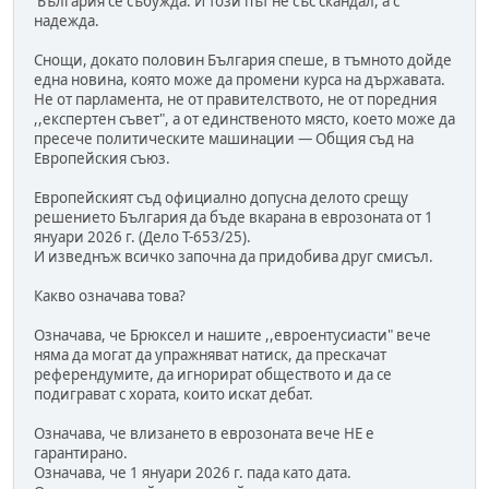
България се събужда. И този път не със скандал, а с
надежда.
Снощи, докато половин България спеше, в тъмното дойде
една новина, която може да промени курса на държавата.
Не от парламента, не от правителството, не от поредния
,,експертен съвет", а от единственото място, което може да
пресече политическите машинации — Общия съд на
Европейския съюз.
Европейският съд официално допусна делото срещу
решението България да бъде вкарана в еврозоната от 1
януари 2026 г. (Дело T-653/25).
И изведнъж всичко започна да придобива друг смисъл.
Какво означава това?
Означава, че Брюксел и нашите ,,евроентусиасти" вече
няма да могат да упражняват натиск, да прескачат
референдумите, да игнорират обществото и да се
подиграват с хората, които искат дебат.
Означава, че влизането в еврозоната вече НЕ е
гарантирано.
Означава, че 1 януари 2026 г. пада като дата.