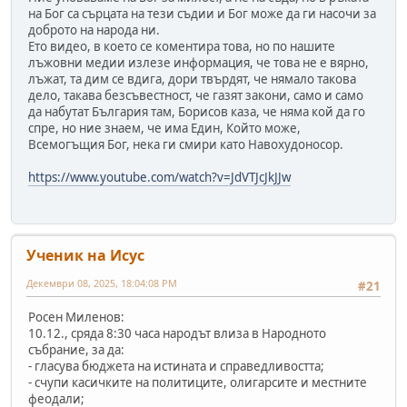
на Бог са сърцата на тези съдии и Бог може да ги насочи за
доброто на народа ни.
Ето видео, в което се коментира това, но по нашите
лъжовни медии излезе информация, че това не е вярно,
лъжат, та дим се вдига, дори твърдят, че нямало такова
дело, такава безсъвестност, че газят закони, само и само
да набутат България там, Борисов каза, че няма кой да го
спре, но ние знаем, че има Един, Който може,
Всемогъщия Бог, нека ги смири като Навохудоносор.
https://www.youtube.com/watch?v=JdVTJcJkJJw
Ученик на Исус
Декември 08, 2025, 18:04:08 PM
#21
Росен Миленов:
10.12., сряда 8:30 часа народът влиза в Народното
събрание, за да:
- гласува бюджета на истината и справедливостта;
- счупи касичките на политиците, олигарсите и местните
феодали;