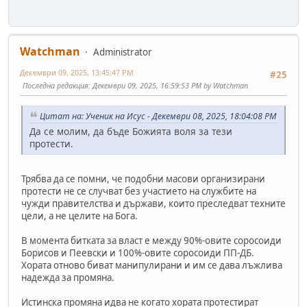
Watchman
Administrator
Декември 09, 2025, 13:45:47 PM
#25
Последна редакция
: Декември 09, 2025, 16:59:53 PM by Watchman
Цитат на: Ученик на Исус - Декември 08, 2025, 18:04:08 PM
Да се молим, да бъде Божията воля за тези
протести.
Трябва да се помни, че подобни масови организирани
протести не се случват без участието на службите на
чужди правителства и държави, които преследват техните
цели, а не целите на Бога.
В момента битката за власт е между 90%-овите соросоиди
Борисов и Пеевски и 100%-овите соросоиди ПП-ДБ.
Хората отново биват манипулирани и им се дава лъжлива
надежда за промяна.
Истинска промяна идва не когато хората протестират