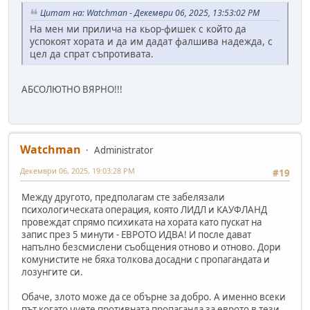
Цитат на: Watchman - Декември 06, 2025, 13:53:02 PM
На мен ми прилича на кьор-фишек с който да
успокоят хората и да им дадат фалшива надежда, с
цел да спрат съпротивата.
АБСОЛЮТНО ВЯРНО!!!
Watchman
Administrator
Декември 06, 2025, 19:03:28 PM
#19
Между другото, предполагам сте забелязали
психологическата операция, която ЛИДЛ и КАУФЛАНД
провеждат спрямо психиката на хората като пускат на
запис през 5 минути - ЕВРОТО ИДВА! И после дават
напълно безсмислени съобщения отново и отново. Дори
комунистите не бяха толкова досадни с пропагандата и
лозунгите си.
Обаче, злото може да се обърне за добро. А именно всеки
път когато чуете противната пропаганда за еврото в тези