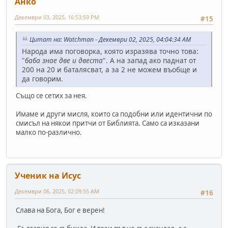
Анко
Декември 03, 2025, 16:53:59 PM
#15
Цитат на: Watchman - Декември 02, 2025, 04:04:34 AM
Народа има поговорка, която изразява точно това:
"
баба знае две и двеста
". А на запад ако паднат от
200 на 20 и баталясват, а за 2 не можем въобще и
да говорим.
Също се сетих за нея.
Имаме и други мисля, които са подобни или идентични по
смисъл на някои притчи от Библията. Само са изказани
малко по-различно.
Ученик на Исус
Декември 06, 2025, 02:09:55 AM
#16
Слава на Бога, Бог е верен!