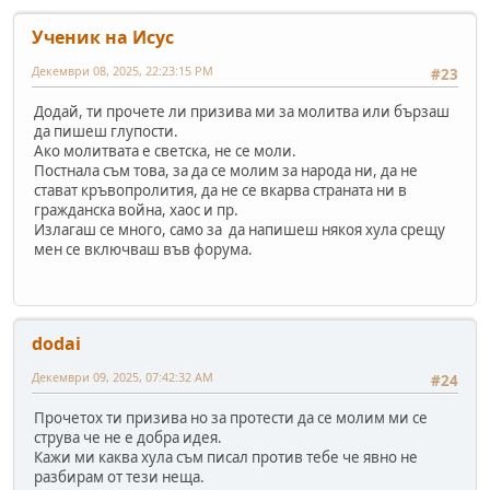
Ученик на Исус
Декември 08, 2025, 22:23:15 PM
#23
Додай, ти прочете ли призива ми за молитва или бързаш
да пишеш глупости.
Ако молитвата е светска, не се моли.
Постнала съм това, за да се молим за народа ни, да не
стават кръвопролития, да не се вкарва страната ни в
гражданска война, хаос и пр.
Излагаш се много, само за да напишеш някоя хула срещу
мен се включваш във форума.
dodai
Декември 09, 2025, 07:42:32 AM
#24
Прочетох ти призива но за протести да се молим ми се
струва че не е добра идея.
Кажи ми каква хула съм писал против тебе че явно не
разбирам от тези неща.