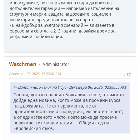
институциите, не е невъзможно съдът да изисква
допълнителни гаранции — например изпълнение на
структурни мерки, защита на доходите, социален
мониторинг, преди въвеждане на еврото.
- В най-добър за България сценарий — влизането в
еврозоната се отлага 2–3 години, давайки време за
реформи и стабилизация.
Watchman
Administrator
Декември 06, 2025, 13:53:02 PM
#17
Цитат на: Ученик на Исус - Декември 06, 2025, 02:09:55 AM
Снощи, докато половин България спеше, в тъмното
дойде една новина, която може да промени курса
на държавата. Не от парламента, не от
правителството, не от поредния ,,експертен съвет",
а от единственото място, което може да пресече
политическите машинации — Общия съд на
Европейския съюз.