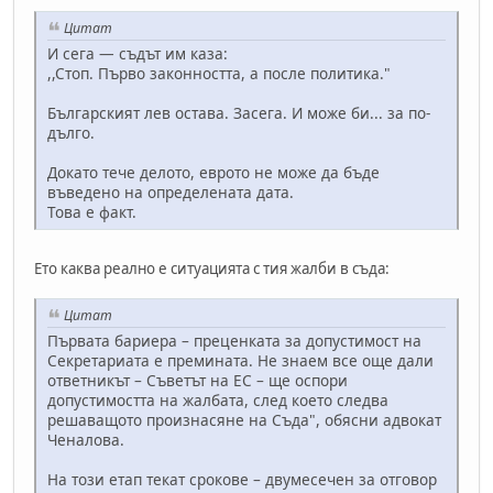
Цитат
И сега — съдът им каза:
,,Стоп. Първо законността, а после политика."
Българският лев остава. Засега. И може би... за по-
дълго.
Докато тече делото, еврото не може да бъде
въведено на определената дата.
Това е факт.
Ето каква реално е ситуацията с тия жалби в съда:
Цитат
Първата бариера – преценката за допустимост на
Секретариата е премината. Не знаем все още дали
ответникът – Съветът на ЕС – ще оспори
допустимостта на жалбата, след което следва
решаващото произнасяне на Съда", обясни адвокат
Ченалова.
На този етап текат срокове – двумесечен за отговор