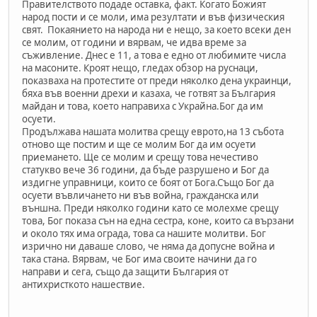
Правителството подаде оставка, факт. Когато Божият
народ пости и се моли, има резултати и във физическия
свят. Покаянието на народа ни е нещо, за което всеки ден
се молим, от години и вярвам, че идва време за
съживление. Днес е 11, а това е едно от любимите числа
на масоните. Кроят нещо, гледах обзор на руснаци,
показваха на протестите от преди няколко дена украинци,
бяха във военни дрехи и казаха, че готвят за България
майдан и това, което направиха с Украйна.Бог да им
осуети.
Продължава нашата молитва срещу еврото,на 13 събота
отново ще постим и ще се молим Бог да им осуети
приемането. Ще се молим и срещу това нечестиво
статукво вече 36 години, да бъде разрушено и Бог да
издигне управници, които се боят от Бога.Също Бог да
осуети въвличането ни във война, гражданска или
външна. Преди няколко години като се молехме срещу
това, Бог показа сън на една сестра, коне, които са вързани
и около тях има ограда, това са нашите молитви. Бог
изрично ни даваше слово, че няма да допусне война и
така стана. Вярвам, че Бог има своите начини да го
направи и сега, също да защити България от
антихристкото нашествие.