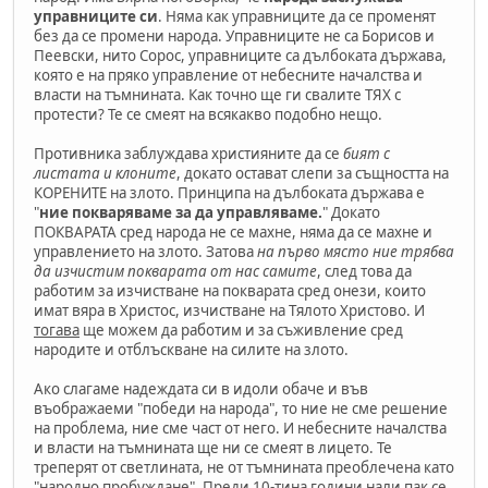
управниците си
. Няма как управниците да се променят
без да се промени народа. Управниците не са Борисов и
Пеевски, нито Сорос, управниците са дълбоката държава,
която е на пряко управление от небесните началства и
власти на тъмнината. Как точно ще ги свалите ТЯХ с
протести? Те се смеят на всякакво подобно нещо.
Противника заблуждава християните да се
бият с
листата и клоните
, докато остават слепи за същността на
КОРЕНИТЕ на злото. Принципа на дълбоката държава е
"
ние покваряваме за да управляваме.
" Докато
ПОКВАРАТА сред народа не се махне, няма да се махне и
управлението на злото. Затова
на първо място ние трябва
да изчистим покварата от нас самите
, след това да
работим за изчистване на покварата сред онези, които
имат вяра в Христос, изчистване на Тялото Христово. И
тогава
ще можем да работим и за съживление сред
народите и отблъскване на силите на злото.
Ако слагаме надеждата си в идоли обаче и във
въображаеми "победи на народа", то ние не сме решение
на проблема, ние сме част от него. И небесните началства
и власти на тъмнината ще ни се смеят в лицето. Те
треперят от светлината, не от тъмнината преоблечена като
"народно пробуждане". Преди 10-тина години нали пак се