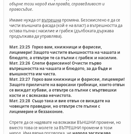
обърне този народ към правда, справедливост и
правосъдие
.
Имаме нужда от
вътрешна
промяна. Безсмислено е да се
чисти външната фасада (кой е на власт) а вътрешността да
остава пълна с насилие и грабеж (дълбоката държава
продължава да управлява).
Мат. 23:25 Горко вам, книжници и фарисеи,
лицемери! Защото чистите външността на чашата и
блюдото, а отвътре те са пълни с грабеж и насилие.
Maт. 23:26 Слепи фарисеино! Очисти първо
вътрешността на чашата и блюдото, за да бъде и
външността им чиста.
Maт. 23:27 Горко вам книжници и фарисеи, лицемери!
Защото приличате на варосани гробници, които отвън
се виждат хубави, а отвътре са пълни с мъртвешки
кости и с всякаква нечистота.
Maт. 23:28 Също така и вие отвън се виждате на
човеците праведни, но отвътре сте пълни с
лицемерие и беззаконие.
Спрете да се надявате на всякакви ВЪНШНИ промени, но
вместо това се молете за ВЪТРЕШНИ промени в този
народ. Има вярна поговорка, че
народа заслужава