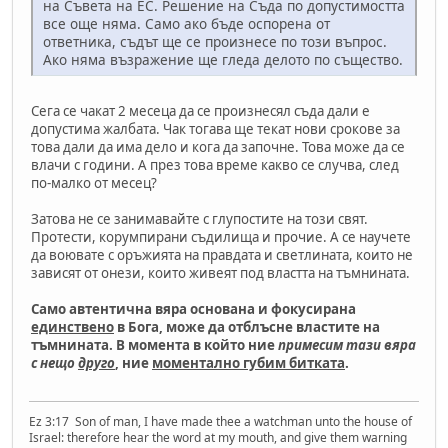
на Съвета на ЕС. Решение на Съда по допустимостта
все още няма. Само ако бъде оспорена от
ответника, съдът ще се произнесе по този въпрос.
Ако няма възражение ще гледа делото по същество.
Сега се чакат 2 месеца да се произнесял съда дали е
допустима жалбата. Чак тогава ще текат нови срокове за
това дали да има дело и кога да започне. Това може да се
влачи с години. А през това време какво се случва, след
по-малко от месец?
Затова не се занимавайте с глупостите на този свят.
Протести, корумпирани съдилища и прочие. А се научете
да воювате с оръжията на правдата и светлината, които не
зависят от онези, които живеят под властта на тъмнината.
Само автентична вяра основана и фокусирана
единствено
в Бога, може да отблъсне властите на
тъмнината. В момента в който ние
примесим тази вяра
с нещо
друго
, ние
моментално губим битката
.
Ez 3:17 Son of man, I have made thee a watchman unto the house of
Israel: therefore hear the word at my mouth, and give them warning