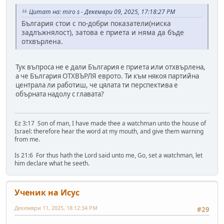
Цитат на: miro s - Декември 09, 2025, 17:18:27 PM
България стои с по-добри показатели(ниска
задлъжнялост), затова е приета и няма да бъде
отхвърлена.
Тук въпроса не е дали България е приета или отхвърлена,
а че България ОТХВЪРЛЯ еврото. Ти към някоя партийна
централа ли работиш, че цялата ти перспектива е
обърната надолу с главата?
Ez 3:17 Son of man, I have made thee a watchman unto the house of
Israel: therefore hear the word at my mouth, and give them warning
from me.
Is 21:6 For thus hath the Lord said unto me, Go, set a watchman, let
him declare what he seeth.
Ученик на Исус
Декември 11, 2025, 18:12:34 PM
#29