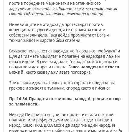
против поредните марионетки на сатанинското
задкулисие, а
когато се обърнат към Бога с покаяние за
своите собствени зли дела и нечестиви пътища
.
Ниневийците не отидоха да протестират против
корупцията в царския двор, а се покаяха за своите
собствени зли дела. Така дойде промяната от Бога и
техния живот и царство бяха спасени.
Всякакво полагане на надежда, че "народа се пробудил" и
щял да "измете мафията" е полагане на надежда в лъжа и
вяра в идоли. В случая идола е "народа" който щял да се
навдигне и да оправи нещата.
Гласа народен
не е
гласа
Божий
, както казва лъжливата поговорка.
Злите сили идват на власт когато хората се предават на
грехове и живеят в тъмнина, според както е писано:
Пр. 14:34 Правдата възвишава народ, А грехът е позор
за племената.
Никъде Писанието не учи, че протестите или някакви
подписи, или референдуми могат да въздигнат един
народ. Само ПРАВДАТА може да издигне един народ. И
именно в тази посока трябва да са нашите молитви.
Бог да