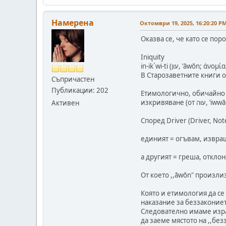
Намерена
Октомври 19, 2025, 16:20:20 P
Оказва се, че като се пор
Iniquity
in-ik´wi-ti (עון, ‛āwōn; 
В Старозаветните книги от
Съпричастен
Публикации: 202
Етимологично, обичайно д
изкривяв
Активен
Според Driver (Driver, No
единият = огъвам, извращ
а другият = греша, отклон
От което ,,āwōn" произли
Която и етимология да се 
наказание за беззаконието
Следователно имаме израз
да заеме мястото на ,,без