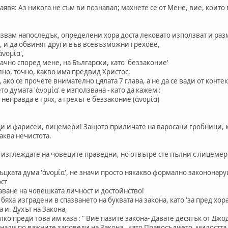
заявя: Аз никога не съм ви познавал; махнете се от Мене, вие, които
звам напоследък, определени хора доста лековато използват и разм
, и да обвинят други във всевъзможни грехове,
νομία',
ачно според мене, на Български, като 'беззаконие'
о, точно, какво има предвид Христос,
о, ако се прочете внимателно цялата 7 глава, а не да се вади от конте
то думата 'ἀνομία' е използвана - като да кажем :
а неправда е грях, а грехът е беззаконие (ἀνομία)
ници и фарисеи, лицемери! Защото приличате на варосани гробници, к
аква нечистота.
 изглеждате на човеците праведни, но отвътре сте пълни с лицемери
ъцката дума 'ἀνομία', не значи просто някакво формално законона
ст
ване на човешката личност и достойнство!
а изградени в спазването на буквата на закона, като 'за пред хорат
и. Духът на Закона,
о преди това им каза : " Вие пазите закона- Давате десятък от Дж
нали по важните заповеди на Закона , като Правосъдието, милостта