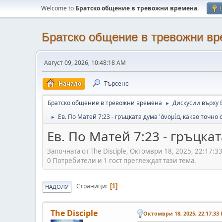
Welcome to
Братско общение в тревожни времена
.
Братско общение в тревожни в
Август 09, 2026, 10:48:18 AM
Начало
Търсене
Братско общение в тревожни времена
Дискусии върху 
►
Ев. По Матей 7:23 - гръцката дума 'ἀνομία, какво точно 
►
Ев. По Матей 7:23 - гръцка
Започната от The Disciple, Октомври 18, 2025, 22:17:3
0 Потребители и 1 гост преглеждат тази тема.
Страници
1
НАДОЛУ
The Disciple
Октомври 18, 2025, 22:17:33