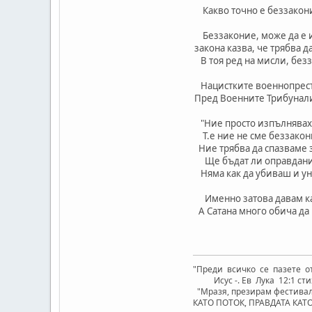
Какво точно е беззакон
Беззаконие, може да е и 
закона казва, че трябва 
В тоя ред на мисли, безз
Нацистките военнопрестъ
Пред Военните Трибунали
"Ние просто изпълнявахм
Т.е ние не сме беззако
Ние трябва да спазваме 
Ще бъдат ли оправдани пр
Няма как да убиваш и ун
Именно затова давам като
А Сатана много обича да 
"Преди всичко се пазете 
Исус -. Ев Лука 12:1 сти
"Mразя, презирам фестивали
КАТО ПОТОК, ПРАВДАТА КАТ