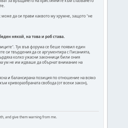
лзват за връщането на християните към спазването
те.
може да си прави каквото му хрумне, защото "не
беден някой, на това и роб става.
тниците". Тук във форума се беше появил един
те си твърдения да се аргументира с Писанията,
върдяха колко ужасни законници били ония
 на ум не им идваше да обърнат внимание на
е ясна и балансирана позиция по отношение на всяко
към криворазбраната свобода (от всеки закон),
uth, and give them warning from me.