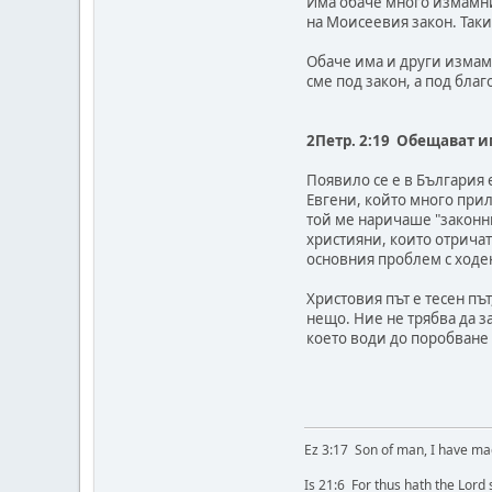
Има обаче много измамниц
на Моисеевия закон. Таки
Обаче има и други измам
сме под закон, а под благ
2Петр. 2:19 Обещават им
Появило се е в България 
Евгени, който много прил
той ме наричаше "законни
християни, които отричат
основния проблем с ходен
Христовия път е тесен път
нещо. Ние не трябва да з
което води до поробване 
Ez 3:17 Son of man, I have ma
Is 21:6 For thus hath the Lord