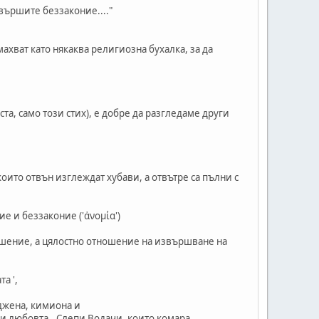
 вършите беззаконие...."
ахват като някаква религиозна бухалка, за да
кста, само този стих), е добре да разгледаме други
оито отвън изглеждат хубави, а отвътре са пълни с
е и беззаконие ('ἀνομία')
рушение, а цялостно отношение на извършване на
а ',
оджена, кимиона и
 и любовта...Слепи Водачи, които комара