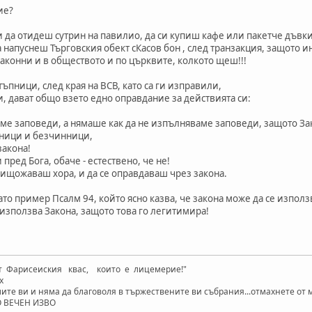
ие?
да отидеш сутрин на павилио, да си купиш кафе или пакетче дъвки
да напуснеш Търговския обект сКасов бон , след транзакция, защото 
аконни и в обществото и по църквите, колкото щеш!!!
пници, след края на ВСВ, като са ги изправили,
, дават общо взето едно оправдание за действията си:
е заповеди, а нямаше как да не изпълняваме заповеди, защото За
нници и безчинници,
закона!
ед Бога, обаче - естествено, че не!
ищожаваш хора, и да се оправдаваш чрез закона.
 пример Псалм 94, който ясно казва, че закона може да се използв
използва Закона, защото това го легитимира!
от Фарисеиския квас, които е лицемерие!"
х
те ви и няма да благоволя в тържествените ви събрания...отмахнете от
О ВЕЧЕН ИЗВО