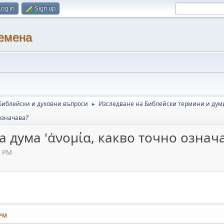
Log in
Sign up
ремена
Библейски и духовни въпроси
Изследване на Библейски термини и дум
►
означава?'
та дума 'ἀνομία, какво точно означа
3 PM
 PM