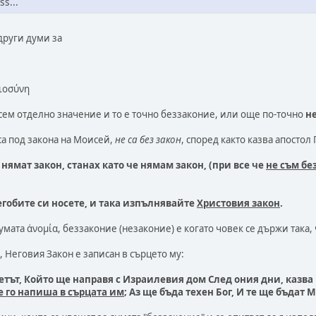
ss...
други думи за
αιοσύνη
сем отделно значение и то е точно беззаконие, или още по-точно
н
 са под закона на Моисей,
не са без закон
, според както казва апостол
о нямат закон, станах като че нямам закон, (при все че
не съм бе
егобите си носете, и така изпълнявайте
Христовия закон
.
умата ἀνομία, беззаконие (незаконие) е когато човек се държи така,
, Неговия Закон е записан в сърцето му:
ветът, Който ще направя с Израилевия дом След ония дни, казва
 го напиша в сърцата им
; Аз ще бъда техен Бог, И те ще бъдат 