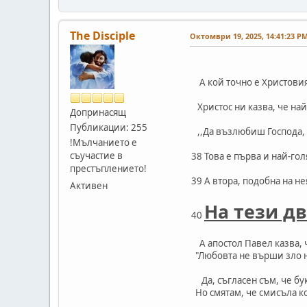
The Disciple
Октомври 19, 2025, 14:41:23 P
А кой точно е Христовия
Христос ни казва, че най
Допринасящ
Публикации: 255
,,Да възлюбиш Господа, тв
!Мълчанието е
съучастие в
38 Това е първа и най-го
престъплението!
39 А втора, подобна на не
Активен
На тези дв
40
А апостол Павел казва, 
"Любовта не върши зло н
Да, съгласен съм, че бук
Но смятам, че смисъла ко