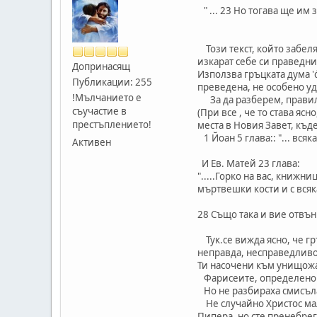
" ... 23 Но тогава ще им 
Този текст, който забеля
изкарат себе си праведни
Допринасящ
Използва гръцката дума 'ἀ
Публикации: 255
преведена, не особено уд
!Мълчанието е
За да разберем, правилн
съучастие в
(При все , че то става ясн
престъплението!
места в Новия Завет, къде
1 Йоан 5 глава:: "... всяк
Активен
И Ев. Матей 23 глава:
".....Горко на вас, книж
мъртвешки кости и с всяк
28 Също така и вие отвън
Тук.се вижда ясно, че гр
неправда, несправедливо
Ти насочени към унищожа
Фарисеите, определено бях
Но не разбираха смисъла 
Не случайно Христос малк
Пипера, но сте пренебрег