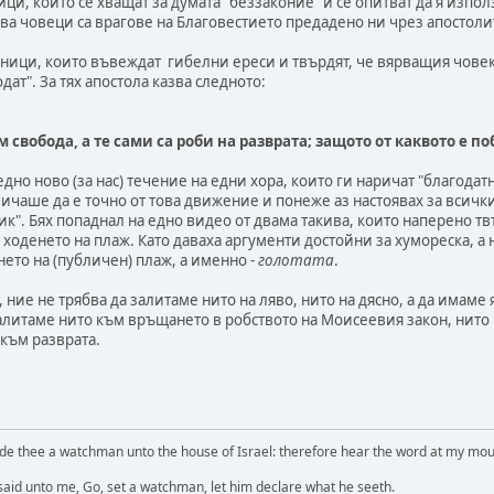
и, които се хващат за думата "беззаконие" и се опитват да я изпо
ва човеци са врагове на Благовестието предадено ни чрез апостоли
ници, които въвеждат гибелни ереси и твърдят, че вярващия човек 
одат". За тях апостола казва следното:
 свобода, а те сами са роби на разврата; защото от каквото е по
едно ново (за нас) течение на едни хора, които ги наричат "благода
ичаше да е точно от това движение и понеже аз настоявах за всички
к". Бях попаднал на едно видео от двама такива, които наперено т
 ходенето на плаж. Като даваха аргументи достойни за хумореска, а
ето на (публичен) плаж, а именно -
голотата
.
, ние не трябва да залитаме нито на ляво, нито на дясно, а да имам
алитаме нито към връщането в робството на Моисеевия закон, нито 
към разврата.
de thee a watchman unto the house of Israel: therefore hear the word at my mo
 said unto me, Go, set a watchman, let him declare what he seeth.