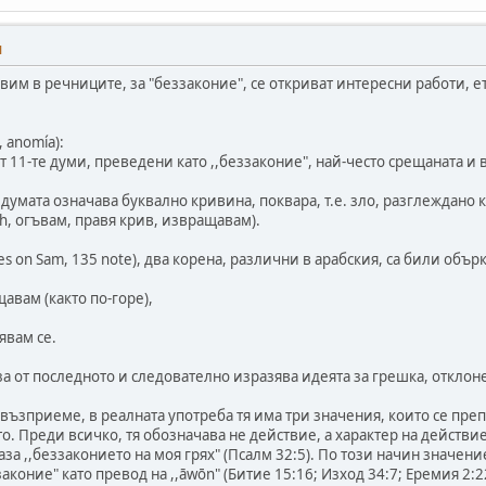
M
овим в речниците, за "беззаконие", се откриват интересни работи, ет
ἀνομία, anomı́a):
 11-те думи, преведени като ,,беззаконие", най-често срещаната и в
умата означава буквално кривина, поквара, т.е. зло, разглеждано к
ане (от עוּה, ‛iwwāh, огъвам, правя крив, извращавам).
tes on Sam, 135 note), два корена, различни в арабския, са били обър
авам (както по-горе),
явам се.
за от последното и следователно изразява идеята за грешка, отклон
възприеме, в реалната употреба тя има три значения, които се препли
. Преди всичко, тя обозначава не действие, а характер на действие и
а ,,беззаконието на моя грях" (Псалм 32:5). По този начин значение
законие" като превод на ,,āwōn" (Битие 15:16; Изход 34:7; Еремия 2: