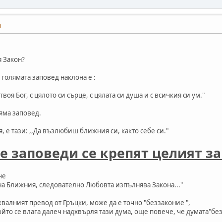
M
 Закон?
 голямата заповед наклона е :
оя Бог, с цялото си сърце, с цялата си душа и с всичкия си ум."
ляма заповед.
я, е тази: ,,Да възлюбиш ближния си, както себе си."
е заповеди се крепят целият за
че
а Ближния, следователно Любовта изпълнява Закона..."
валният превод от Гръцки, може да е точно "беззаконие ",
йто се влага далеч надхвърля тази дума, още повече, че думата"безза