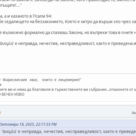
лъщате!..."
а и казаното в Псалм 94:
е седалището на беззаконието, Което е хитро да върши зло чрез зак
 е възможно формално да спазваш Закона, но въпреки това в очите 
ομία' е неправда, нечестив, несправедливост, както е преведена и в 
от Фарисеиския квас, които е лицемерие!"
х
те ви и няма да благоволя в тържествените ви събрания...отмахнете от
О ВЕЧЕН ИЗВО
M
По
- Октомври 18, 2025, 22:17:33 PM
'ἀνομία' е неправда, нечестив, несправедливост, както е преведен