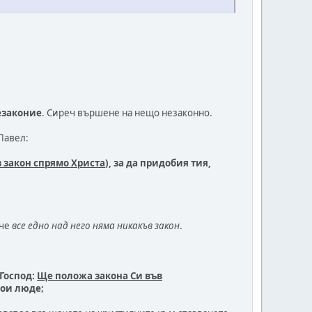
езаконие
. Сиреч вършене на нещо незаконно.
 Павел:
з закон спрямо Христа
), за да придобия тия,
 че
все едно над него няма никакъв закон
.
 Господ:
Ще положа закона Си във
Мои люде;