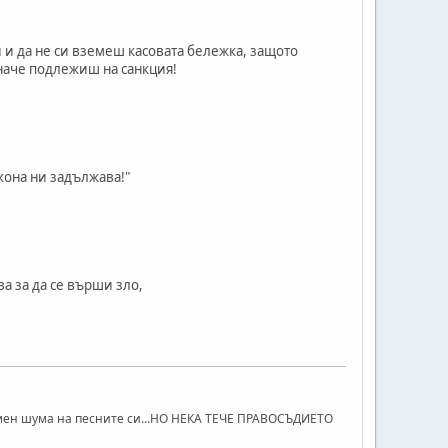
 и да не си вземеш касовата бележка, защото
иначе подлежиш на санкция!
кона ни задължава!"
а за да се върши зло,
 мен шума на песните си...НО НЕКА ТЕЧЕ ПРАВОСЪДИЕТО