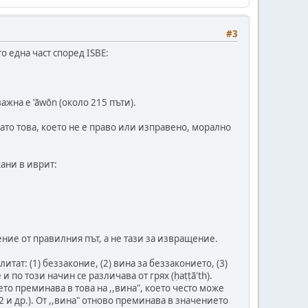
#3
о една част според ISBE:
ажна е ‛āwōn (около 215 пъти).
ато това, което не е право или изправено, морално
кани в иврит:
ение от правилния път, а не тази за извращение.
тат: (1) беззаконие, (2) вина за беззаконието, (3)
 по този начин се различава от грях (ḥaṭṭā'th).
то преминава в това на ,,вина", което често може
22 и др.). От ,,вина" отново преминава в значението