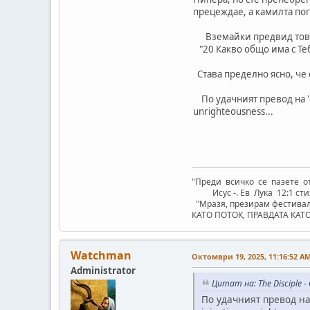
прецеждае, а камилта пог
Вземайки предвид това, 
"20 Какво общо има с Теб
Става пределно ясно, че
По удачният превод на 'ἀν
unrighteousness...
"Преди всичко се пазете 
Исус -. Ев Лука 12:1 сти
"Mразя, презирам фестивали
КАТО ПОТОК, ПРАВДАТА КАТ
Watchman
Октомври 19, 2025, 11:16:52 A
Administrator
Цитат на: The Disciple 
По удачният превод на 