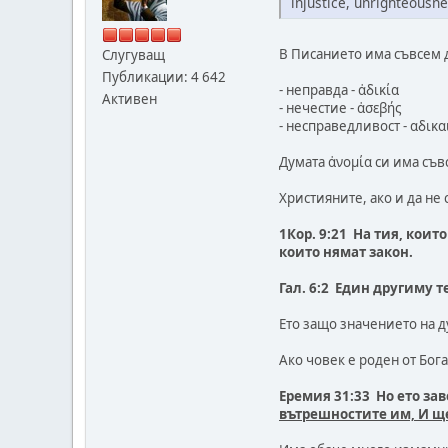
injustice, unrighteousne
В Писанието има съвсем 
Слугуващ
Публикации: 4 642
- неправда - ἀδικία
Активен
- нечестие - ἀσεβής
- несправедливост - αδικ
Думата ἀνομία си има съв
Християните, ако и да не
1Кор. 9:21 На тия, коит
които нямат закон.
Гал. 6:2 Един другиму т
Ето защо значението на д
Ако човек е роден от Бога
Еремия 31:33 Но ето за
вътрешностите им, И ще