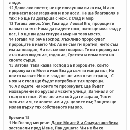
люде.
12 Даже ако постят, не ще послушам вика им, И ако
принесат всеизгаряния и приноси, Не ще благоволя в
тях; Но ще ги довърша с нож, с глад и мор.
13 Тогава рекох: Уви, Господи Иеова! Ето, пророците
казват на тях: Няма да видите нож, нито ще има глад у
вас, Но ще ви дам сигурен мир на това място.
14 Тогава ми рече Господ: Лъжливо пророкуват
пророците в името Ми; Аз не съм ги пратил, нито съм
им заповядал, Нито съм им говорил; Те ви пророкуват
лъжливо видение, гадание, Суетата и измамата на
своето сърце.
15 Затова, така казва Господ За пророците, които
пророкуват в Моето име Без да съм ги изпратил, Но
които казват: Нож и глад не ще има в тая страна, - С
нож и с глад ще бъдат изтребени тия пророци.
16 А людете, на които те пророкуват, Ще бъдат
изхвърлени по ерусалимските улици, Загинали от
глад и от нож; И не ще има кой да ги заравя, Тях и
жените им, синовете им и дъщерите им; Защото ще
излея върху тях собственото им зло.
Еремия 15
1 Но Господ ми рече:
Даже Моисей и Самуил ако биха
застанали пред Мене, Пак душата Ми не би се