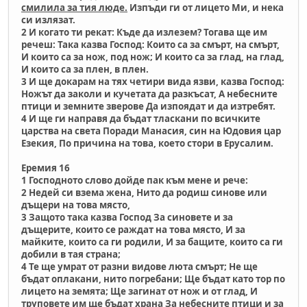
смилила за тия люде.
Изпъди ги от лицето Ми, и нека
си излязат.
2 И когато ти рекат: Къде да излезем? Тогава ще им
речеш: Така казва Господ: Които са за смърт, на смърт,
И които са за нож, под нож; И които са за глад, на глад,
И които са за плен, в плен.
3 И ще докарам на тях четири вида язви, казва Господ:
Ножът да заколи и кучетата да разкъсат, А небесните
птици и земните зверове Да изпоядат и да изтребят.
4 И ще ги направя да бъдат тласкани по всичките
царства на света Поради Манасия, син на Юдовия цар
Езекия, По причина на това, което стори в Ерусалим.
Еремия 16
1 Господното слово дойде пак към мене и рече:
2 Недей си взема жена, Нито да родиш синове или
дъщери на това място,
3 Защото така казва Господ За синовете и за
дъщерите, които се раждат на това място, И за
майките, които са ги родили, И за бащите, които са ги
добили в тая страна;
4 Те ще умрат от разни видове люта смърт; Не ще
бъдат оплакани, нито погребани; Ще бъдат като тор по
лицето на земята; Ще загинат от нож и от глад, И
труповете им ще бъдат храна За небесните птици и за