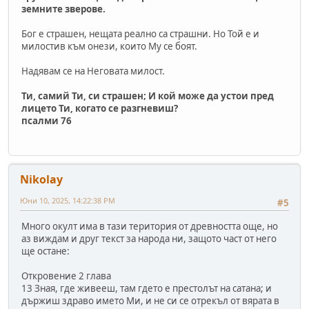
земните зверове.
Бог е страшен, нещата реално са страшни. Но Той е и
милостив към онези, които Му се боят.
Надявам се на Неговата милост.
Ти, самий Ти, си страшен; И кой може да устои пред
лицето Ти, когато се разгневиш?
псалми 76
Nikolay
Юни 10, 2025, 14:22:38 PM
#5
Много окулт има в тази територия от древността още, но
аз виждам и друг текст за народа ни, защото част от него
ще остане:
Откровение 2 глава
13 Зная, где живееш, там гдето е престолът на сатана; и
държиш здраво името Ми, и не си се отрекъл от вярата в