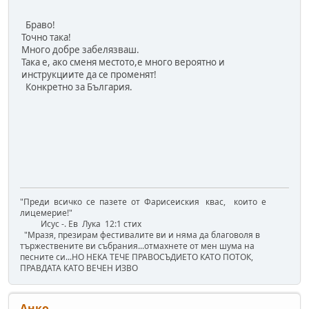
Браво!
Точно така!
Много добре забелязваш.
Така е, ако сменя местото,е много вероятно и
инструкциите да се променят!
Конкретно за България.
"Преди всичко се пазете от Фарисеиския квас, които е
лицемерие!"
Исус -. Ев Лука 12:1 стих
"Mразя, презирам фестивалите ви и няма да благоволя в
тържествените ви събрания...отмахнете от мен шума на
песните си...НО НЕКА ТЕЧЕ ПРАВОСЪДИЕТО КАТО ПОТОК,
ПРАВДАТА КАТО ВЕЧЕН ИЗВО
Анко