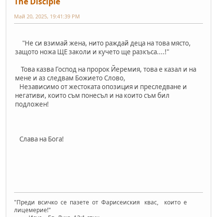
The Disciple
Май 20, 2025, 19:41:39 PM
"Не си взимай жена, нито раждай деца на това място,
защото ножа ЩЕ заколи и кучето ще разкъса....!"
Това казва Господ на пророк Йеремия, това е казал и на
мене и аз следвам Божието Слово,
Независимо от жестоката опозиция и преследване и
негативи, които съм понесъл и на които съм бил
подложен!
Слава на Бога!
"Преди всичко се пазете от Фарисеиския квас, които е
лицемерие!"