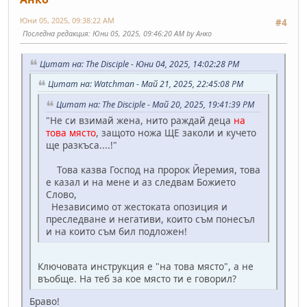
Юни 05, 2025, 09:38:22 AM
#4
Последна редакция
: Юни 05, 2025, 09:46:20 AM by Анко
Цитат на: The Disciple - Юни 04, 2025, 14:02:28 PM
Цитат на: Watchman - Май 21, 2025, 22:45:08 PM
Цитат на: The Disciple - Май 20, 2025, 19:41:39 PM
"Не си взимай жена, нито раждай деца
на
това място
, защото ножа ЩЕ заколи и кучето
ще разкъса....!"
Това казва Господ на пророк Йеремия, това
е казал и на мене и аз следвам Божието
Слово,
Независимо от жестоката опозиция и
преследване и негативи, които съм понесъл
и на които съм бил подложен!
Ключовата инструкция е "на това място", а не
въобще. На теб за кое място ти е говорил?
Браво!