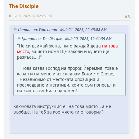
The Disciple
Юни 04, 2025, 14:02:28 PM
#3
Цитат на: Watchman - Май 21, 2025, 22:45:08 PM
Цитат на: The Disciple - Май 20, 2025, 19:41:39 PM
"Не си взимай жена, нито раждай деца
на това
място
, защото ножа ЩЕ заколи и кучето ще
разкъса....!"
Това казва Господ на пророк Йеремия, това е
казал и на мене и аз следвам Божието Слово,
Независимо от жестоката опозиция и
преследване и негативи, които съм понесъл и
на които съм бил подложен!
Ключовата инструкция е "на това място", а не
въобще. На теб за кое място ти е говорил?