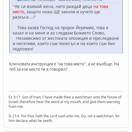
"Не си взимай жена, нито раждай деца
на това
място
, защото ножа ЩЕ заколи и кучето ще
разкъса....!"
Това казва Господ на пророк Йеремия, това е
казал и на мене и аз следвам Божието Слово,
Независимо от жестоката опозиция и преследване
и негативи, които съм понесъл и на които съм бил
подложен!
Ключовата инструкция е "на това място", а не въобще. На
теб за кое място ти е говорил?
Ez 3:17 Son of man, I have made thee a watchman unto the house of
Israel: therefore hear the word at my mouth, and give them warning
from me.
Is 21:6 For thus hath the Lord said unto me, Go, set a watchman, let
him declare what he seeth.