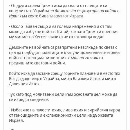
- От друга страна Тръмп иска да свали от плещите си
конфликта в Украйна
за да може да се фокусира на война с
Иран
към която бива тласкан от Израел.
- Около Тайван също има големи напрежения и от там
може да избухне война с Китай, каквато Тръмп и военния
му министър Хегсет заявиха че са готови да водят.
Демоните на войната са разпратени навсякъде по света с
цел да подбудят политиците към унищожителна световна
война с потенциални жертви
в пъти по-големи
от
предишните световни войни.
Който иска да застане срещу горните планове и вместо тях
Бог да даде мир в Украйна, мир в Близкия Изток и мир в
Далечния Изток.
Тук като под молитвени цели към основната цел може да
се изредят следните:
- Избавяне на палестинския, ливанския и сирийския народ
от геноцидните и експанзионистки цели на държавата
Израел.