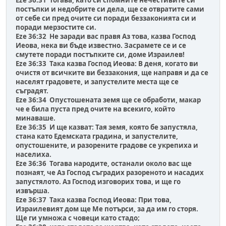
Eze 36:31 Тогава, като си спомните нечестивите си
постъпки и недобрите си дела, ще се отвратите сами
от себе си пред очите си поради беззаконията си и
поради мерзостите си.
Eze 36:32 Не заради вас правя Аз това, казва Господ
Иеова, нека ви бъде известно. Засрамете се и се
смутете поради постъпките си, доме Израилев!
Eze 36:33 Така казва Господ Иеова: В деня, когато ви
очистя от всичките ви беззакония, ще направя и да се
населят градовете, и запустелите места ще се
съградят.
Eze 36:34 Опустошената земя ще се обработи, макар
че е била пуста пред очите на всекиго, който
минаваше.
Eze 36:35 И ще казват: Тая земя, която бе запустяла,
стана като Едемската градина, и запустелите,
опустошените, и разорените градове се укрепиха и
населиха.
Eze 36:36 Тогава народите, останали около вас ще
познаят, че Аз Господ съградих разореното и насадих
запустялото. Аз Господ изговорих това, и ще го
извърша.
Eze 36:37 Така казва Господ Иеова: При това,
Израилевият дом ще Ме потърси, за да им го сторя.
Ще ги умножа с човеци като стадо;