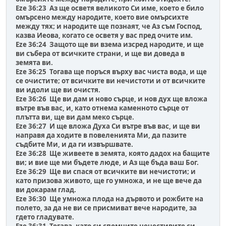
Eze 36:23 Аз ще осветя великото Си име, което е било
омърсено между народите, което вие омърсихте
между тях; и народите ще познаят, че Аз съм Господ,
казва Иеова, когато се осветя у вас пред очите им.
Eze 36:24 Защото ще ви взема изсред народите, и ще
ви събера от всичките страни, и ще ви доведа в
земята ви.
Eze 36:25 Тогава ще поръся върху вас чиста вода, и ще
се очистите; от всичките ви нечистоти и от всичките
ви идоли ще ви очистя.
Eze 36:26 Ще ви дам и ново сърце, и нов дух ще вложа
вътре във вас, и, като отнема каменното сърце от
плътта ви, ще ви дам меко сърце.
Eze 36:27 И ще вложа Духа Си вътре във вас, и ще ви
направя да ходите в повеленията Ми, да пазите
съдбите Ми, и да ги извършвате.
Eze 36:28 Ще живеете в земята, която дадох на бащите
ви; и вие ще ми бъдете люде, и Аз ще бъда ваш Бог.
Eze 36:29 Ще ви спася от всичките ви нечистоти; и
като призова живото, ще го умножа, и не ще вече да
ви докарам глад.
Eze 36:30 Ще умножа плода на дървото и рожбите на
полето, за да не ви се присмиват вече народите, за
гдето гладувате.