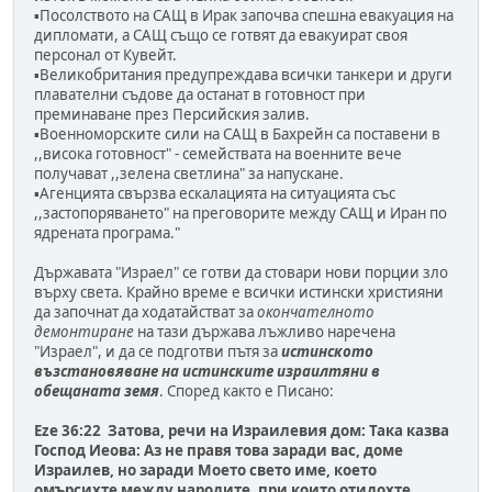
▪️Посолството на САЩ в Ирак започва спешна евакуация на
дипломати, а САЩ също се готвят да евакуират своя
персонал от Кувейт.
▪️Великобритания предупреждава всички танкери и други
плавателни съдове да останат в готовност при
преминаване през Персийския залив.
▪️Военноморските сили на САЩ в Бахрейн са поставени в
,,висока готовност" - семействата на военните вече
получават ,,зелена светлина" за напускане.
▪️Агенцията свързва ескалацията на ситуацията със
,,застопоряването" на преговорите между САЩ и Иран по
ядрената програма."
Държавата "Израел" се готви да стовари нови порции зло
върху света. Крайно време е всички истински християни
да започнат да ходатайстват за
окончателното
демонтиране
на тази държава лъжливо наречена
"Израел", и да се подготви пътя за
истинското
възстановяване на истинските израилтяни в
обещаната земя
. Според както е Писано:
Eze 36:22 Затова, речи на Израилевия дом: Така казва
Господ Иеова: Аз не правя това заради вас, доме
Израилев, но заради Моето свето име, което
омърсихте между народите, при които отидохте.