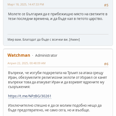
Март 18, 2025, 14:47:33 PM
#5
Молете се България да е прибежищно място на светиите в
тези последни времена, и да бъде кал в петото царство.
Мир вам. Благодат да бъде с всички ви. [Амин]
Watchman
Administrator
Април 22, 2025, 00:48:09 AM
#6
Въпреки, че изгуби подкрепата на Тръмп за атака срещу
Иран, обезумелите религиозни зелоти от Израел се канят
въпреки това да атакуват Иран и да взривят ядрените му
съоръжения:
https://t.me/NPzBG/30261
Изключително спешно е да се молим подобно нещо да
бъде предотвратено, не само сега, но и въобще.