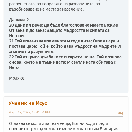
разрушеното, за поправяне на развалините, за
възобновяване на места за население.
Даниил 2
20 Даниил рече: Да бъде благословено името Божие
От века и до века; Защото мъдростта и силата са
Негови.
21 Той изменява времената и годините; Сваля царе и
поставя царе; Той е, който дава мъдрост на мъдрите И
знание на разумните.
22 Той открива дълбоките и скрити неща; Той познава
онова, което е в тъмнината; И светлината обитава с
Него.
Моля се.
Ученик на Исус
Март 17, 2025, 15:41:54 PM
#4
Отдавна се молим за тези неща, Бог ни води преди
повече от три години да се молим и да постим България