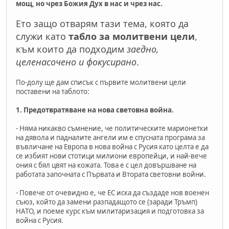
мощ, но чрез Божия Дух в нас и чрез нас.
Ето защо отварям тази тема, която да
служи като
табло за молитвени цели
,
към които да подходим
заедно,
целенасочено и фокусирано
.
По-долу ще дам списък с първите молитвени цели
поставени на таблото:
1. Предотвратяване на нова световна война.
- Няма никакво съмнение, че политическите марионетки
на дявола и падналите ангели им е спусната програма за
въвличане на Европа в нова война с Русия като целта е да
се избият нови стотици милиони европейци, и най-вече
ония с бял цвят на кожата. Това е с цел довършване на
работата започната с Първата и Втората световни войни.
- Повече от очевидно е, че ЕС иска да създаде нов военен
съюз, който да замени разпадащото се (заради Тръмп)
НАТО, и поеме курс към милитаризация и подготовка за
война с Русия.