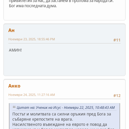
привилегия за нас, да застанем в пролома за народа си.
Бог има последната дума.
Ан
Ноември 23, 2025, 18:55:46 PM
#11
АМИН!
Анко
Ноември 24, 2025, 11:27:16 AM
#12
Цитат на: Ученик на Исус - Ноември 22, 2025, 10:48:43 AM
Постът и молитвата са силни оръжия пред Бога за
събаряне крепостите на врага.
Насилственото въвеждане на еврото е повод да