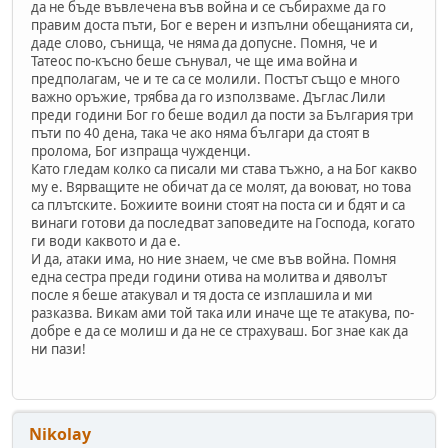
да не бъде въвлечена във война и се събирахме да го
правим доста пъти, Бог е верен и изпълни обещанията си,
даде слово, сънища, че няма да допусне. Помня, че и
Татеос по-късно беше сънувал, че ще има война и
предполагам, че и те са се молили. Постът също е много
важно оръжие, трябва да го използваме. Дъглас Лили
преди години Бог го беше водил да пости за България три
пъти по 40 дена, така че ако няма българи да стоят в
пролома, Бог изпраща чужденци.
Като гледам колко са писали ми става тъжно, а на Бог какво
му е. Вярващите не обичат да се молят, да воюват, но това
са плътските. Божиите воини стоят на поста си и бдят и са
винаги готови да последват заповедите на Господа, когато
ги води каквото и да е.
И да, атаки има, но ние знаем, че сме във война. Помня
една сестра преди години отива на молитва и дяволът
после я беше атакувал и тя доста се изплашила и ми
разказва. Викам ами той така или иначе ще те атакува, по-
добре е да се молиш и да не се страхуваш. Бог знае как да
ни пази!
Nikolay