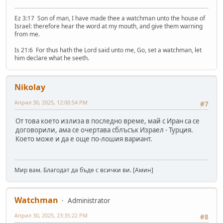
Ez 3:17 Son of man, I have made thee a watchman unto the house of
Israel: therefore hear the word at my mouth, and give them warning
from me.
Is 21:6 For thus hath the Lord said unto me, Go, set a watchman, let
him declare what he seeth.
Nikolay
Април 30, 2025, 12:00:54 PM
#7
От това което излиза в последно време, май с Иран са се
договорили, ама се очертава сблъсък Израел - Турция.
Което може и да е още по-лошия вариант.
Мир вам. Благодат да бъде с всички ви. [Амин]
Watchman
Administrator
Април 30, 2025, 23:35:22 PM
#8