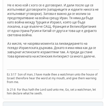
Не е ясно кой с кого се е договорил. И дали после ще се
изпълняват договорките (западняците и юдеите никога не
изпълняват уговорки). Затова е важно да се молим за
предотвратяване на война срещу Иран. Тя няма да бъде
като война между Турция и Израел, която ще бъде
локална, а ще въвлече САЩ, Франция и Великобритания
от една страна Русия и Китай от друга и това ще е дефакто
световна война.
Аз мисля, че назрява момента за ликвидирането на
псевдо Израелската държава. Докато я има няма как да се
завърнат истинските израилтяни там. А преди да стане
това времената на истинския Антихрист са много далече.
Ez 3:17 Son of man, I have made thee a watchman unto the house of
Israel: therefore hear the word at my mouth, and give them warning
from me.
Is 21:6 For thus hath the Lord said unto me, Go, set a watchman, let
him declare what he seeth.