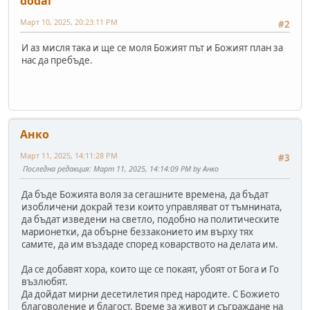
dodai
Март 10, 2025, 20:23:11 PM
#2
И аз мисля така и ще се моля Божият път и Божият план за
нас да пребъде.
Анко
Март 11, 2025, 14:11:28 PM
#3
Последна редакция
: Март 11, 2025, 14:14:09 PM by Анко
Да бъде Божията воля за сегашните времена, да бъдат
изобличени докрай тези които управляват от тъмнината,
да бъдат изведени на светло, подобно на политическите
марионетки, да обърне беззаконието им върху тях
самите, да им въздаде според коварството на делата им.
Да се добавят хора, които ще се покаят, убоят от Бога и Го
възлюбят.
Да дойдат мирни десетилетия пред народите. С Божието
благоволение и благост. Време за живот и съграждане на