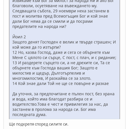
извикаме към Бог за милост за народа ни и ако Бог
благоволи, осуетяване на въвеждането му.
Следващата събота, 29 ноември нека застанем в
пост и молитва пред Всемогъщия Бог и кой знае
дали Бог няма да се смили и да посрами
предателите на народа ни?
Йоил 2
Защото денят Господен е велик и твърде страшен; И
кой може да го изтърпи?
12 Но, казва Господ, даже и сега се обърнете към
Мене С цялото си сърце, С пост, с плач, и с ридание;
13 И раздерете сърцето си, а не дрехите си, Та се
обърнете към Господа вашия Бог; Защото е
милостив и щедър, Дълготърпелив и
многомилостив, И разкайва се за злото.
14 Кой знае дали Той не ще се повърне и разкае
Да уточня, за предпочитане е пълен пост, без храна
и вода, който има благодат разбира се и
водителство.Това е чест и привилегия за нас, да
застанем в пролома за народа си. Бог има
последната дума.
Ще подкрепя според силите си.