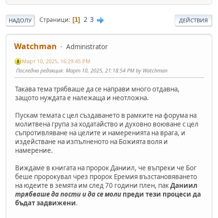
2
3
Страници
1
НАДОЛУ
ДЕЙСТВИЯ
Watchman
Administrator
Март 10, 2025, 16:29:45 PM
Последна редакция
: Март 10, 2025, 21:18:54 PM by Watchman
Такава тема трябваше да се направи много отдавна,
защото нуждата е належаща и неотложна.
Пускам темата с цел създаването в рамките на форума на
молитвена група за ходатайство и духовно воюване с цел
съпротивляване на целите и намеренията на врага, и
издействане на изпълненото на Божията воля и
намерение.
Виждаме в книгата на пророк Даниил, че въпреки че Бог
беше пророкувал чрез пророк Еремия възстановяването
на юдеите в земята им след 70 години плен, пак
Даниил
трябваше да пости и да се моли
преди тези процеси да
бъдат задвижени
.