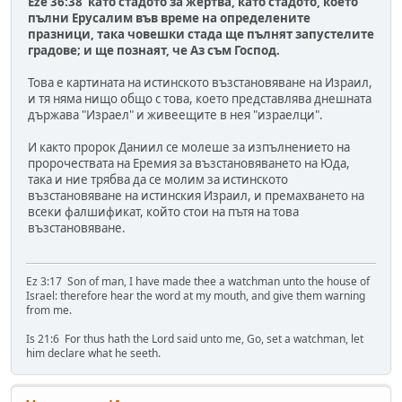
Eze 36:38 като стадото за жертва, като стадото, което
пълни Ерусалим във време на определените
празници, така човешки стада ще пълнят запустелите
градове; и ще познаят, че Аз съм Господ.
Това е картината на истинското възстановяване на Израил,
и тя няма нищо общо с това, което представлява днешната
държава "Израел" и живеещите в нея "израелци".
И както пророк Даниил се молеше за изпълнението на
пророчествата на Еремия за възстановяването на Юда,
така и ние трябва да се молим за истинското
възстановяване на истинския Израил, и премахването на
всеки фалшификат, който стои на пътя на това
възстановяване.
Ez 3:17 Son of man, I have made thee a watchman unto the house of
Israel: therefore hear the word at my mouth, and give them warning
from me.
Is 21:6 For thus hath the Lord said unto me, Go, set a watchman, let
him declare what he seeth.