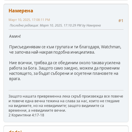
Намерена
Март 10, 2025, 17:08:11 PM
#1
Последна редакция
: Март 10, 2025, 17:10:29 PM by Намерена
Амин!
Присъединявам се към групата и ти благодаря, Watchman,
че започва най-накрая подобна инициатива.
Ние всички, трябва да се обединим около такава усилена
работа за Бога. Защото само заедно, можем да променим
настоящето, за бъдат съборени и осуетени плановете на
врага.
Защото нашата привременна лека скръб произвежда все повече
и повече една вечна тежина на слава за нас, които не гледаме
на видимите, но на невидимите; защото видимите са
временни, а невидимите вечни.
2 Коринтяни 4:17-18