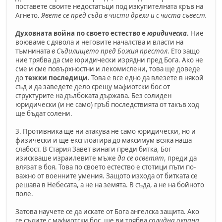
поставете своите недостатъци под изкупителната кръв на
Агнето.
Явете се пред съда в чисти дрехи и с чиста съвест.
Духовната война по своето естество е
юридическа
.
Ние
воюваме с дявола и неговите началства и власти на
тъмнината
в Съдилището пред Божия престол
. Ето защо
ние трябва да сме юридически изрядни пред Бога. Ако не
сме и сме повърхностни и лекомислени, това ще доведе
до
тежки последици
. Това е все едно да влезете в някой
съд и да заведете дело срещу мафиотски бос от
структурите на дълбоката държава. Без солиден
юридически (и не само) гръб последствията от такъв ход
ще бъдат солени.
3. Противника ще ни атакува не само юридически, но и
физически и ще експлоатира до максимум всяка наша
слабост. В Стария Завет винаги преди битка, Бог
изискваше израилевите мъже
да се осветят
, преди да
влязат в боя. Това по своето естество е стотици пъти по-
важно от военните умения. Защото изхода от битката се
решава в Небесата, а не на земята. В съда, а не на бойното
поле.
Затова научете се да искате от Бога ангелска защита. Ако
се съдите с мафиотски бос, ще ви трябва
солидна охрана
.