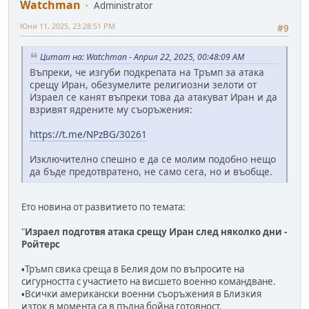
Watchman
Administrator
Юни 11, 2025, 23:28:51 PM
#9
Цитат на: Watchman - Април 22, 2025, 00:48:09 AM
Въпреки, че изгуби подкрепата на Тръмп за атака
срещу Иран, обезумелите религиозни зелоти от
Израел се канят въпреки това да атакуват Иран и да
взривят ядрените му съоръжения:
https://t.me/NPzBG/30261
Изключително спешно е да се молим подобно нещо
да бъде предотвратено, не само сега, но и въобще.
Ето новина от развитието по темата:
"
Израел подготвя атака срещу Иран след няколко дни -
Ройтерс
▪️Тръмп свика среща в Белия дом по въпросите на
сигурността с участието на висшето военно командване.
▪️Всички американски военни съоръжения в Близкия
изток в момента са в пълна бойна готовност.