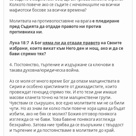
Колкото повече ако се съдите
с началниците
на всички
мафиотски босове за всички времена?
Молитвата на противопоставяне на врага
е пледиране
пред Съдията да отдаде правото ни против
противника ни
.
Лука 18:7 А Бог
няма ли да отдаде правото
на Своите
избрани, които викат към Него ден и нощ, ако и да се
бави спрямо тях?
4. Постоянство, търпение и издържане са ключови в
такава духовна/юридическа война.
Аз се моля от много време Бог да опази малцинствата в
Сирия и особено християните от джихадистите, които
провеждат геноцид спрямо тях. И ето тези дни имаше
масови кланета точно на тези малцинствени групи.
Чувствам се съкрушен, все едно молитвите ми не са били
чути. Но аз знам ли колко пъти повече хора щяха да бъдат
избити, ако не бях се молил? Божия отговор понякога
изглежда се че бави. Това бавене понякога изглежда
безкрайно. Затова ние трябва да се въоръжим с твърдост
и търпение и да постоянстваме в молитвите до край.