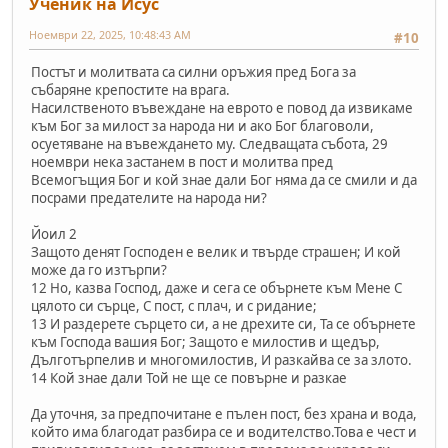
Ученик на Исус
Ноември 22, 2025, 10:48:43 AM
#10
Постът и молитвата са силни оръжия пред Бога за
събаряне крепостите на врага.
Насилственото въвеждане на еврото е повод да извикаме
към Бог за милост за народа ни и ако Бог благоволи,
осуетяване на въвеждането му. Следващата събота, 29
ноември нека застанем в пост и молитва пред
Всемогъщия Бог и кой знае дали Бог няма да се смили и да
посрами предателите на народа ни?
Йоил 2
Защото денят Господен е велик и твърде страшен; И кой
може да го изтърпи?
12 Но, казва Господ, даже и сега се обърнете към Мене С
цялото си сърце, С пост, с плач, и с ридание;
13 И раздерете сърцето си, а не дрехите си, Та се обърнете
към Господа вашия Бог; Защото е милостив и щедър,
Дълготърпелив и многомилостив, И разкайва се за злото.
14 Кой знае дали Той не ще се повърне и разкае
Да уточня, за предпочитане е пълен пост, без храна и вода,
който има благодат разбира се и водителство.Това е чест и