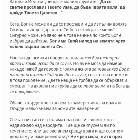
Затова и Исус ни учи да се молим с думите: "
Да се
свети(прослави) Твоето Име, да бъде Твоята воля, да
дойде Твоето Царство...
"
Сега, Бог не може ли да се прослави и да изпълни волята
Си и да въведе Царството Си без някой да се моли?
Сигурно може, но явно не е това начина по който Бог е
избрал да действа.
Бог има Свой народ на земята
чрез
който
върши волята Си.
Навсякъде всички говорят за това
какво бил планирал
врага и какво искал да се случи
. Но аз не мога да намеря
накъде някой да говори с голяма яснота за това
какво Бог е
планирал и както Той иска да се случи
, сега в това време и
в това поколение. Двете неща не трябва да се объркват и
смесват. На дявола ние трябва да се
противим
, а на Бога да
се
покоряваме
.
Обаче, твърде много знаем за намеренията на врага и
твърде малко знаем за Божиите намерения.
Света наистина е в голяма опасност, и голямо зло е
надвиснало над народите. Ние ще се спуснем ли по
течението, или ще застанем срещу врага и ще съсипем
делата му и намеренията му?
Не чрез сила, нито чрез