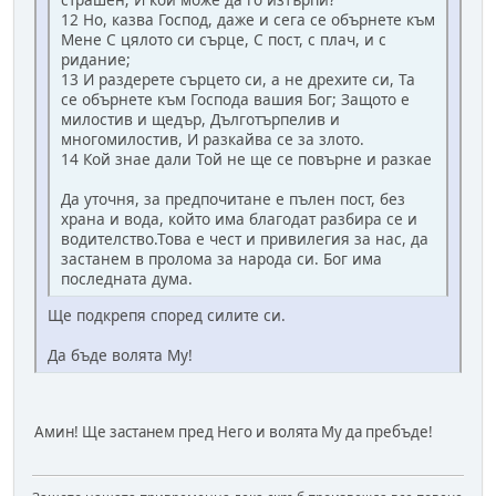
12 Но, казва Господ, даже и сега се обърнете към
Мене С цялото си сърце, С пост, с плач, и с
ридание;
13 И раздерете сърцето си, а не дрехите си, Та
се обърнете към Господа вашия Бог; Защото е
милостив и щедър, Дълготърпелив и
многомилостив, И разкайва се за злото.
14 Кой знае дали Той не ще се повърне и разкае
Да уточня, за предпочитане е пълен пост, без
храна и вода, който има благодат разбира се и
водителство.Това е чест и привилегия за нас, да
застанем в пролома за народа си. Бог има
последната дума.
Ще подкрепя според силите си.
Да бъде волята Му!
Амин! Ще застанем пред Него и волята Му да пребъде!