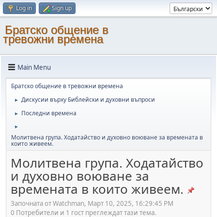
Log in
Sign up
Братско общение в
тревожни времена
Main Menu
Братско общение в тревожни времена
Дискусии върху Библейски и духовни въпроси
►
Последни времена
►
►
Молитвена група. Ходатайство и духовно воюване за времената в
които живеем.
Молитвена група. Ходатайство
и духовно воюване за
времената в които живеем.
Започната от Watchman, Март 10, 2025, 16:29:45 PM
0 Потребители и 1 гост преглеждат тази тема.