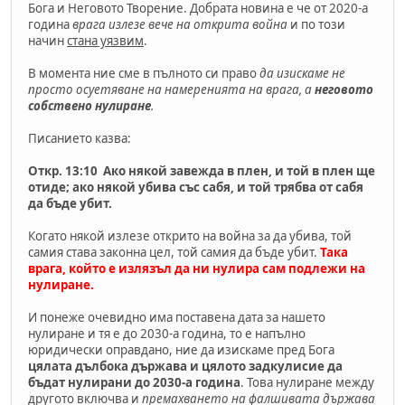
Бога и Неговото Творение. Добрата новина е че от 2020-а
година
врага излезе вече на открита война
и по този
начин
стана уязвим
.
В момента ние сме в пълното си право
да изискаме не
просто осуетяване на намеренията на врага, а
неговото
собствено нулиране
.
Писанието казва:
Откр. 13:10 Ако някой завежда в плен, и той в плен ще
отиде; ако някой убива със сабя, и той трябва от сабя
да бъде убит.
Когато някой излезе открито на война за да убива, той
самия става законна цел, той самия да бъде убит.
Така
врага, който е излязъл да ни нулира сам подлежи на
нулиране.
И понеже очевидно има поставена дата за нашето
нулиране и тя е до 2030-а година, то е напълно
юридически оправдано, ние да изискаме пред Бога
цялата дълбока държава и цялото задкулисие да
бъдат нулирани до 2030-а година
. Това нулиране между
другото включва и
премахването на фалшивата държава