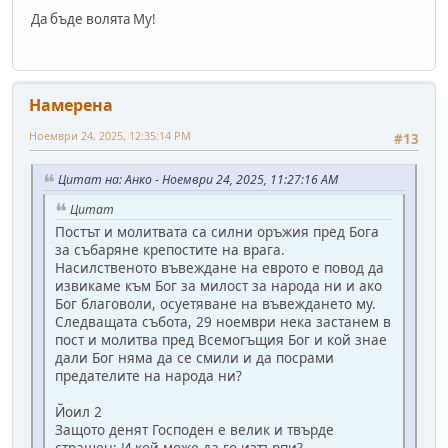
Да бъде волята Му!
Намерена
Ноември 24, 2025, 12:35:14 PM
#13
Цитат на: Анко - Ноември 24, 2025, 11:27:16 AM
Цитат
Постът и молитвата са силни оръжия пред Бога
за събаряне крепостите на врага.
Насилственото въвеждане на еврото е повод да
извикаме към Бог за милост за народа ни и ако
Бог благоволи, осуетяване на въвеждането му.
Следващата събота, 29 ноември нека застанем в
пост и молитва пред Всемогъщия Бог и кой знае
дали Бог няма да се смили и да посрами
предателите на народа ни?
Йоил 2
Защото денят Господен е велик и твърде
страшен; И кой може да го изтърпи?