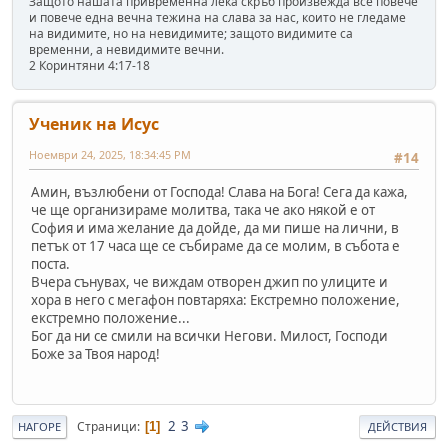
Защото нашата привременна лека скръб произвежда все повече
и повече една вечна тежина на слава за нас, които не гледаме
на видимите, но на невидимите; защото видимите са
временни, а невидимите вечни.
2 Коринтяни 4:17-18
Ученик на Исус
Ноември 24, 2025, 18:34:45 PM
#14
Амин, възлюбени от Господа! Слава на Бога! Сега да кажа,
че ще организираме молитва, така че ако някой е от
София и има желание да дойде, да ми пише на лични, в
петък от 17 часа ще се събираме да се молим, в събота е
поста.
Вчера сънувах, че виждам отворен джип по улиците и
хора в него с мегафон повтаряха: Екстремно положение,
екстремно положение...
Бог да ни се смили на всички Негови. Милост, Господи
Боже за Твоя народ!
2
3
Страници
1
НАГОРЕ
ДЕЙСТВИЯ