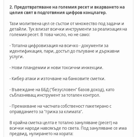
2. Предотвратяване на големия ресет и вкарването на
целия свят в подготвяния цифров концлагер.
Тази молитвена цел се състои от множество под задачи и
детайли. Тук влизат всички инструменти за реализация на
големия ресет. В това число, но не само:
- Тотална цифровизация на всичко - документи за
идентификация, пари, достъп до пътуване и държавни
услуги.
- Нови пландемии и нови токсични инжекции.
- Кибер атаки и източване на банковите сметки.
- Въвеждане на ББД ("безусловен" базов доход), като
съблазняващ инструмент за тотален контрол.
- Премахване на частната собственост пакетирано с
оправданието за "грижа за климата".
В крайна сметка целта е тотално зануляване (ресет) на
всички народи навсякъде по света. Под зануляване се има
предвид, нулирането на хората: