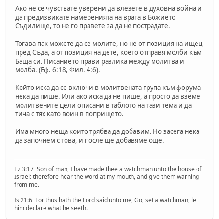
Ако не се чувствате уверени да влезете в духовна война и
да предизвикате намеренията на врага в Божието
Съдилище, то не го правете за да не пострадате.
Тогава пак можете да се молите, но не от позиция на ищец
пред Съда, а от позиция на дете, което отправя молби към
Баща си. Писанието прави разлика между молитва и
молба. (Еф. 6:18, Фил. 4:6).
Който иска да се включи в молитвената група към форума
нека да пише. Или ако иска да не пише, а просто да вземе
молитвените цели описани в таблото на тази тема и да
тича с тях като воин в попрището.
Има много неща които трябва да добавим. Но засега нека
да започнем с това, и после ще добавяме още.
Ez 3:17 Son of man, I have made thee a watchman unto the house of
Israel: therefore hear the word at my mouth, and give them warning
from me.
Is 21:6 For thus hath the Lord said unto me, Go, set a watchman, let
him declare what he seeth.