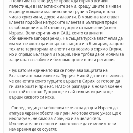
- Политика на геноцид се провежда спрямо всички
палестинци в Палестинските земи, срещу шиите в Ливан
и срещу всякакви малцинствени групи в Сирия, в това
число християни, друзе и алавити. В момента там стават
кланета подобни на турските кланета в България преди
освобождението. И отново турците са намесени (освен
Израел, Великоритания и САЩ, които са винаги
обичайните заподозрени). На същата турска власт няма да
им мигне окото да извършат същото и в България, защото
техните териториални апетити са несамо в спрямо Сирия,
но и спрямо България и Гърция. Ние трябва да се молим за
защитата на слабите и безпомощните в тези региони.
- Тук като междинна точка се получава защитата на
България от ламтежите на Турция. Никой да не се съмнява,
че кланетата които турците вършат в Сирия, са готови да
ги извършат и при нас. НАТО се разпада и в новия военен
пакт който готвят Турция ще е най-силния играч и ще
върши каквото си иска.
- Според редица съобщения се очаква до дни Израел да
атакува ядрени обекти на Иран. Ако това стане ужаса ще е
неописуем, не само за Иран, но и за целия свят.
Изключително спешно и належащо е да се молим тези
намерения да се осуетят.