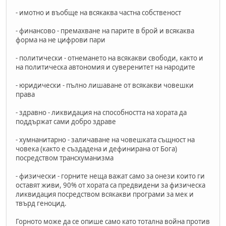
- имотно и въобще на всякаква частна собственост
- финансово - премахване на парите в брой и всякаква
форма на не цифрови пари
- политически - отнемането на всякакви свободи, както и
на политическа автономия и суверенитет на народите
- юридически - пълно лишаване от всякакви човешки
права
- здравно - ликвидация на способността на хората да
поддържат сами добро здраве
- хумнанитарно - заличаване на човешката същност на
човека (както е създадена и дефинирана от Бога)
посредством трансхуманизма
- физически - горните неща важат само за онези които ги
оставят живи, 90% от хората са предвидени за физическа
ликвидация посредством всякакви програми за мек и
твърд геноцид.
Горното може да се опише само като тотална война против