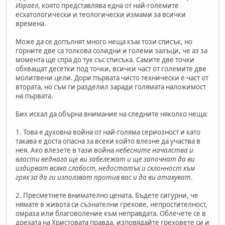
Израел
, която представлява една от най-големите
есхатологически и теологически измами за всички
времена.
Може да се допълнят много неща към този списък, но
горните две са толкова солидни и големи залъци, че аз за
момента ще спра до тук със списъка. Самите две точки
обхващат десетки под точки, всички част от големите две
молитвени цели. Дори първата чисто технически е част от
втората, но съм ги разделил заради голямата наложимост
на първата.
Бих искал да обърна внимание на следните няколко неща:
1. Това е духовна война от най-голяма сериозност и като
такава е доста опасна за всеки който влезне да участва в
нея. Ако влезете в тази война
небесните началства и
власти веднага ще ви забележат и ще започнат да ви
издирват всяка слабост, недостатък и склонност към
грях за да ги използват против вас и да ви атакуват
.
2. Пресметнете внимателно цената. Бъдете сигурни, че
нямате в живота си съзнателни грехове, непростителност,
омраза или благоволение към неправдата. Облечете се в
дрехата на Христовата правда, изповядайте греховете си и