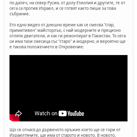
по далеч, на север Русия, от долу Етиопия и другите, те от
сега са против Израел, и се готвят както пише за това
събрание.
Ето едно видео от днешно време как се смесва "стар,
примитивен" майсторлък, с най модерните и прецизно
отляти двигатели, и как ги ремонтират в Пакистан. То сега
си има тази смесица със "старо" и модерно, и вероятно ще
е такова положението в Откровение:
Що се отнася до дървеното оръжие което ще се гори от
Израилтяните, ще има от старото и новото. В новото,