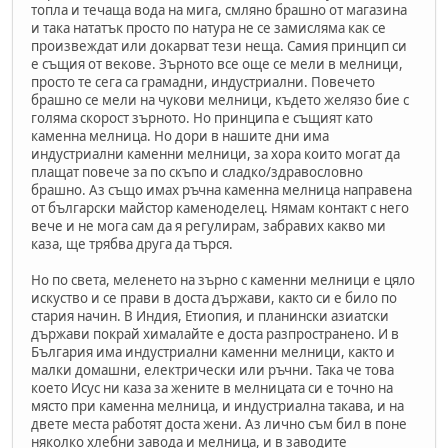
топла и течаща вода на мига, смляно брашно от магазина
и така нататък просто по натура не се замисляма как се
произвеждат или докарват тези неща. Самия принцип си
е същия от векове. Зърното все още се мели в мелници,
просто те сега са грамадни, индустриални. Повечето
брашно се мели на чукови мелници, където желязо бие с
голяма скорост зърното. Но принципа е същият като
каменна мелница. Но дори в нашите дни има
индустриални каменни мелници, за хора които могат да
плащат повече за по скъпо и сладко/здравословно
брашно. Аз също имах ръчна каменна мелница направена
от български майстор каменоделец. Нямам контакт с него
вече и не мога сам да я регулирам, забравих какво ми
каза, ще трябва друга да търся.
Но по света, меленето на зърно с каменни мелници е цяло
искуство и се прави в доста държави, както си е било по
стария начин. В Индия, Етиопия, и планински азиатски
държави покрай хималайте е доста разпространено. И в
България има индустриални каменни мелници, както и
малки домашни, електрически или ръчни. Така че това
което Исус ни каза за жените в мелницата си е точно на
място при каменна мелница, и индустриална такава, и на
двете места работят доста жени. Аз лично съм бил в поне
няколко хлебни завода и мелница, и в заводите