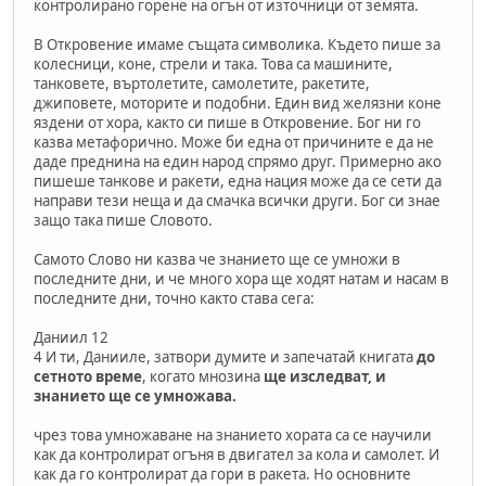
контролирано горене на огън от източници от земята.
В Откровение имаме същата символика. Където пише за
колесници, коне, стрели и така. Това са машините,
танковете, въртолетите, самолетите, ракетите,
джиповете, моторите и подобни. Един вид желязни коне
яздени от хора, както си пише в Откровение. Бог ни го
казва метафорично. Може би една от причините е да не
даде преднина на един народ спрямо друг. Примерно ако
пишеше танкове и ракети, една нация може да се сети да
направи тези неща и да смачка всички други. Бог си знае
защо така пише Словото.
Самото Слово ни казва че знанието ще се умножи в
последните дни, и че много хора ще ходят натам и насам в
последните дни, точно както става сега:
Даниил 12
4 И ти, Данииле, затвори думите и запечатай книгата
до
сетното време
, когато мнозина
ще изследват, и
знанието ще се умножава.
чрез това умножаване на знанието хората са се научили
как да контролират огъня в двигател за кола и самолет. И
как да го контролират да гори в ракета. Но основните