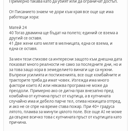
Примерно такава като да убият или да ограничат достъп.
От Писанието знаем че дори към края все още ще има
работещи хора:
Матей 24
40 Тогаз двамина ще бъдат на полето; единий се взема а
другий се оставя.
41 Две жени като мелят в мелницата, една се взема, и
една се оставя.
За мен тези стихове са интересни защото към днешна дата
показват много реалности не само за последните дни, но и
за това защо хора в земеделието винаги ще са нужни.
Въпреки усилията и постиженията, все още комбайните и
тракторите тряба да имат човек. Изгежда има много
фактори които AI или някаква програма не може да
преодоли. Примерно ако се дигна прах внезапно пред
комбайна от купчина пръст от къртица, а в купчината
случайно има и дебело парче тел, отива ножицата отпред,
и ако не се спре на време става пожар. При 40+ градуса
лятото, пламва за минути цялото поле. Все още AI не моме
да свърже всичко това с купчината пръст от къртицата като
причина.