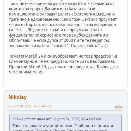
това, че няма времева дупка между 69 и 70 седмица от
книгата на пророк Даниил и на базата на тази
измишльотина си градят цялата есхатология.Смешно и
трагично е едновременно. Само този факт ако проумеят
че им е сбъркан, ще осъзнаят нелепостта на вярванията
си. Но ..... Те даже не знаят и не проумяват колко
фундаментално сериозно е това за убежденията им...
Обясняваш че няма дупка от 2000 г и те те гледат със
зяпнала уста и казват- " какво?" " Голяма работа"... :))
Те четат Матей 24 и си въобразяват, че това предстои :)))
Елементарно е че не предстои, но те си го въобразяват.
Предстои Матей 25, да, това вече предстои... Трябва да се
чете внимателно.
Nikolay
Април 08, 2026, 15:39:49 PM
#24
Цитат на: small axe - Април 01, 2026, 08:41:06 AM
Това са локални унищожения. Глобално е описано
само едно- Потопът. После Бог дава дъгата като