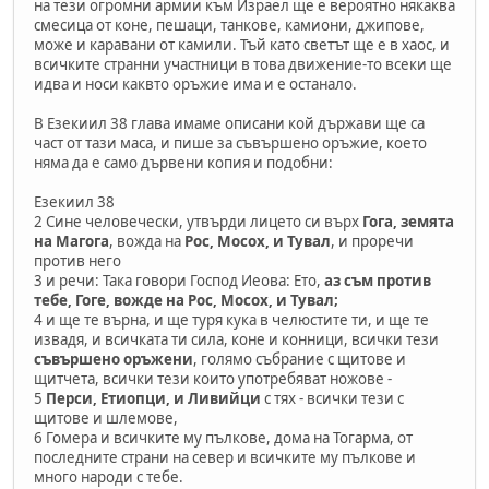
на тези огромни армии към Израел ще е вероятно някаква
смесица от коне, пешаци, танкове, камиони, джипове,
може и каравани от камили. Тъй като светът ще е в хаос, и
всичките странни участници в това движение-то всеки ще
идва и носи каквто оръжие има и е останало.
В Езекиил 38 глава имаме описани кой държави ще са
част от тази маса, и пише за съвършено оръжие, което
няма да е само дървени копия и подобни:
Езекиил 38
2 Сине человечески, утвърди лицето си върх
Гога, земята
на Магога
, вожда на
Рос, Мосох, и Тувал
, и проречи
против него
3 и речи: Така говори Господ Иеова: Ето,
аз съм против
тебе, Гоге, вожде на Рос, Мосох, и Тувал;
4 и ще те върна, и ще туря кука в челюстите ти, и ще те
извадя, и всичката ти сила, коне и конници, всички тези
съвършено оръжени
, голямо събрание с щитове и
щитчета, всички тези които употребяват ножове -
5
Перси, Етиопци, и Ливийци
с тях - всички тези с
щитове и шлемове,
6 Гомера и всичките му пълкове, дома на Тогарма, от
последните страни на север и всичките му пълкове и
много народи с тебе.