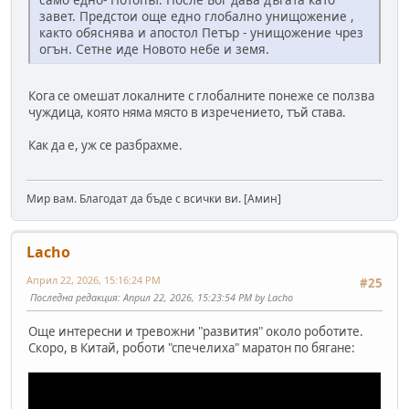
завет. Предстои още едно глобално унищожение ,
както обяснява и апостол Петър - унищожение чрез
огън. Сетне иде Новото небе и земя.
Кога се омешат локалните с глобалните понеже се ползва
чуждица, която няма място в изречението, тъй става.
Как да е, уж се разбрахме.
Мир вам. Благодат да бъде с всички ви. [Амин]
Lacho
Април 22, 2026, 15:16:24 PM
#25
Последна редакция
: Април 22, 2026, 15:23:54 PM by Lacho
Още интересни и тревожни "развития" около роботите.
Скоро, в Китай, роботи "спечелиха" маратон по бягане: