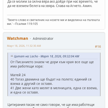
Да се молим за силна вяра ако дойде при нас времето, че
да не вземем белега на звяра. Слава на Агнето. Амин.
'Твоето слово е светилник на нозете ми и виделина на пътеката
ми.' --Псалми 119:105
Watchman
Administrator
Март 18, 2026, 11:32:30 AM
#16
Цитат на: Lacho - Март 18, 2026, 09:32:04 AM
От Писанието знаем че дори към края все още ще
има работещи хора:
Матей 24
40 Тогаз двамина ще бъдат на полето; единий се
взема а другий се оставя.
41 Две жени като мелят в мелницата, една се взема,
и една се оставя.
Цитирания пасаж не само говори, че ще има работещи