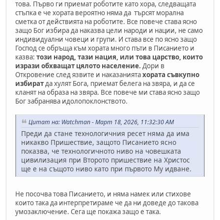
това. Първо ги приемат роботите като хора, следващата
стъпка е че хората вероятно няма да търсят морална
сметка от действията на роботите. Все повече става ясно
защо Бог избира да наказва цели народи и нации, не само
индивидуални човеци и групи. И става все по ясно защо
Господ се обръща към хората много пъти в Писанието и
казва:
този народ, тази нация, или това царство, които
изрази обхващат цялото население.
Дори в
Откровение след язвите и наказанията
хората съвкупно
избират
да хулят Бога, приемат белега на звяра, и да се
кланят на образа на звяра. Все повече ми става ясно защо
Бог забранява идолопоклонството.
Цитат на: Watchman - Март 18, 2026, 11:32:30 AM
Преди да стане технологичния ресет няма да има
никакво Пришествие, защото Писанието ясно
показва, че технологичното ниво на човешката
цивилизация при Второто пришествие на Христос
ще е на същото ниво като при първото Му идване.
Не посочва това Писанието, и няма намек или стихове
които така да интерпретираме че да ни доведе до такова
умозаключение. Сега ще покажа защо е така.