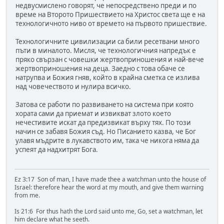
недвусмислено говорят, че непосредствено преди и по
време на Второто Пришествието на Христос света ще е на
технологичното ниво от времето на първото пришествие.
Технологичните цивилизации са били ресетвани много
пъти в миналото. Мисля, че технологичния напредък е
пряко свързан с човешки жертвоприношения и най-вече
жертвоприношения на деца. Заедно с това обаче се
натрупва и Божия гняв, който в крайна сметка се излива
над човечеството и нулира всичко.
Затова се работи по развиването на система при която
хората сами да приемат и извикват злото което
нечестивите искат да предизвикат върху тях. По този
начин се забавя Божия съд. Но Писанието казва, че Бог
улавя мъдрите в лукавството им, така че никога няма да
успеят да надхитрят Бога.
Ez 3:17 Son of man, I have made thee a watchman unto the house of
Israel: therefore hear the word at my mouth, and give them warning
from me.
Is 21:6 For thus hath the Lord said unto me, Go, set a watchman, let
him declare what he seeth.