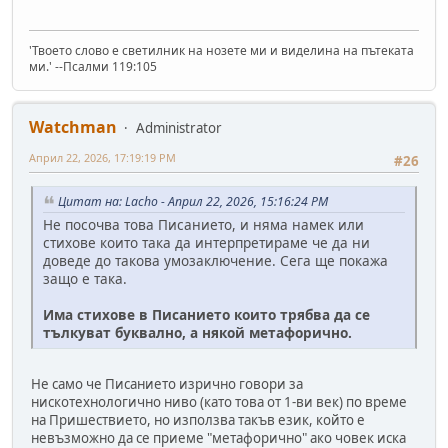
'Твоето слово е светилник на нозете ми и виделина на пътеката
ми.' --Псалми 119:105
Watchman
Administrator
Април 22, 2026, 17:19:19 PM
#26
Цитат на: Lacho - Април 22, 2026, 15:16:24 PM
Не посочва това Писанието, и няма намек или
стихове които така да интерпретираме че да ни
доведе до такова умозаключение. Сега ще покажа
защо е така.
Има стихове в Писанието които трябва да се
тълкуват буквално, а някой метафорично.
Не само че Писанието изрично говори за
нискотехнологично ниво (като това от 1-ви век) по време
на Пришествието, но използва такъв език, който е
невъзможно да се приеме "метафорично" ако човек иска