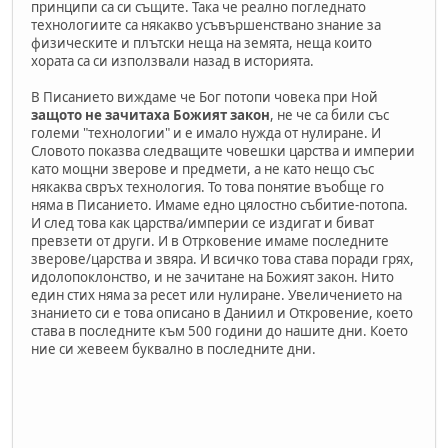
принципи са си същите. Така че реално погледнато
технологиите са някакво усъвършенствано знание за
физическите и плътски неща на земята, неща които
хората са си използвали назад в историята.
В Писанието виждаме че Бог потопи човека при Ной
защото не зачитаха Божият закон
, не че са били със
големи "технологии" и е имало нужда от нулиране. И
Словото показва следващите човешки царства и империи
като мощни зверове и предмети, а не като нещо със
някаква свръх технология. То това понятие въобще го
няма в Писанието. Имаме едно цялостно събитие-потопа.
И след това как царства/империи се издигат и биват
превзети от други. И в Отрковение имаме последните
зверове/царства и звяра. И всичко това става поради грях,
идолопоклонство, и не зачитане на Божият закон. Нито
един стих няма за ресет или нулиране. Увеличението на
знанието си е това описано в Даниил и Откровение, което
става в последните към 500 години до нашите дни. Което
ние си жевеем буквално в последните дни.