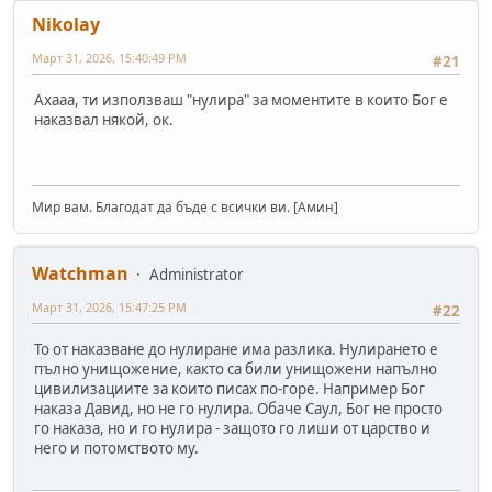
Nikolay
Март 31, 2026, 15:40:49 PM
#21
Ахааа, ти използваш "нулира" за моментите в които Бог е
наказвал някой, ок.
Мир вам. Благодат да бъде с всички ви. [Амин]
Watchman
Administrator
Март 31, 2026, 15:47:25 PM
#22
То от наказване до нулиране има разлика. Нулирането е
пълно унищожение, както са били унищожени напълно
цивилизациите за които писах по-горе. Например Бог
наказа Давид, но не го нулира. Обаче Саул, Бог не просто
го наказа, но и го нулира - защото го лиши от царство и
него и потомството му.