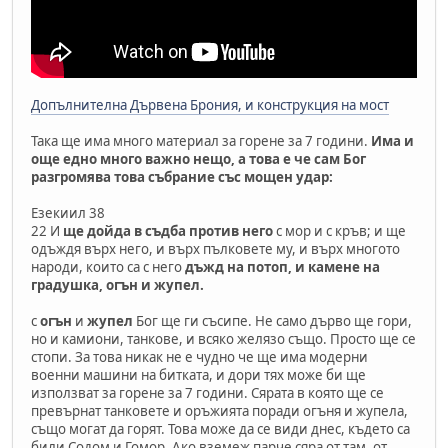
Допълнителна Дървена Брония, и конструкция на мост
Така ще има много материал за горене за 7 години.
Има и
още едно много важно нещо, а това е че сам Бог
разгромява това събрание със мощен удар:
Езекиил 38
22 И
ще дойда в съдба против него
с мор и с кръв; и ще
одъждя върх него, и върх пълковете му, и върх многото
народи, които са с него
дъжд на потоп, и камене на
градушка, огън и жупел.
с
огън
и
жупел
Бог ще ги съсипе. Не само дърво ще гори,
но и камиони, танкове, и всяко желязо също. Просто ще се
стопи. За това никак не е чудно че ще има модерни
военни машини на битката, и дори тях може би ще
използват за горене за 7 години. Сярата в която ще се
превърнат танковете и оръжията поради огъня и жупела,
също могат да горят. Това може да се види днес, където са
били Содом и Гомор. Ако вземеж парче сяра от там, от