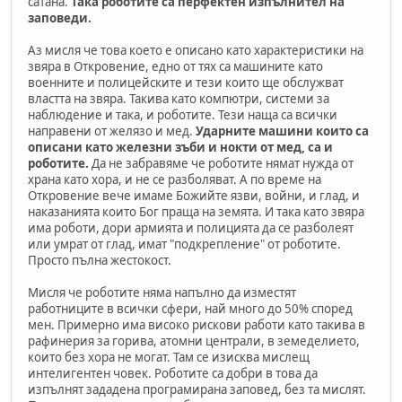
сатана.
Така роботите са перфектен изпълнител на
заповеди.
Аз мисля че това което е описано като характеристики на
звяра в Откровение, едно от тях са машините като
военните и полицейските и тези които ще обслужват
властта на звяра. Такива като компютри, системи за
наблюдение и така, и роботите. Тези наща са всички
направени от желязо и мед.
Ударните машини които са
описани като железни зъби и нокти от мед, са и
роботите.
Да не забравяме че роботите нямат нужда от
храна като хора, и не се разболяват. А по време на
Откровение вече имаме Божийте язви, войни, и глад, и
наказанията които Бог праща на земята. И така като звяра
има роботи, дори армията и полицията да се разболеят
или умрат от глад, имат "подкрепление" от роботите.
Просто пълна жестокост.
Мисля че роботите няма напълно да изместят
работниците в всички сфери, най много до 50% според
мен. Примерно има високо рискови работи като такива в
рафинерия за горива, атомни централи, в земеделието,
които без хора не могат. Там се изисква мислещ
интелигентен човек. Роботите са добри в това да
изпълнят зададена програмирана заповед, без та мислят.