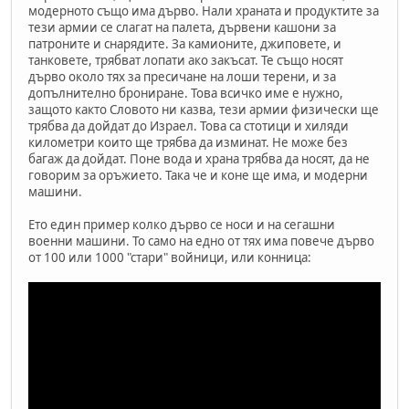
модерното също има дърво. Нали храната и продуктите за
тези армии се слагат на палета, дървени кашони за
патроните и снарядите. За камионите, джиповете, и
танковете, трябват лопати ако закъсат. Те също носят
дърво около тях за пресичане на лоши терени, и за
допълнително брониране. Това всичко име е нужно,
защото както Словото ни казва, тези армии физически ще
трябва да дойдат до Израел. Това са стотици и хиляди
километри които ще трябва да изминат. Не може без
багаж да дойдат. Поне вода и храна трябва да носят, да не
говорим за оръжието. Така че и коне ще има, и модерни
машини.
Ето един пример колко дърво се носи и на сегашни
военни машини. То само на едно от тях има повече дърво
от 100 или 1000 "стари" войници, или конница: