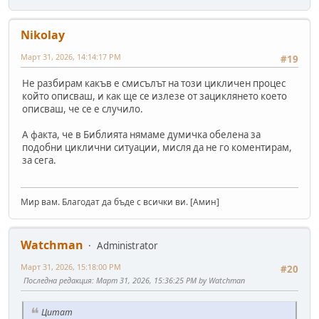
Nikolay
Март 31, 2026, 14:14:17 PM
#19
Не разбирам какъв е смисълът на този цикличен процес
който описваш, и как ще се излезе от зациклянето което
описваш, че се е случило.
А факта, че в Библията нямаме думичка обелена за
подобни циклични ситуации, мисля да не го коментирам,
за сега.
Мир вам. Благодат да бъде с всички ви. [Амин]
Watchman
Administrator
Март 31, 2026, 15:18:00 PM
#20
Последна редакция
: Март 31, 2026, 15:36:25 PM by Watchman
Цитат