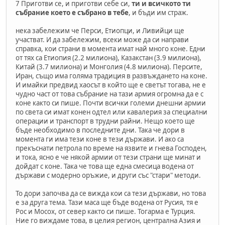
7 Приготви се, и приготви себе си,
ти и всичкото ти
събрание което е събрано в тебе
, и бъди им страж.
нека забележим че Перси, Етиопци, и Ливийци ще
участват. И да забележим, всеки може да си направи
справка, кои страни в момента имат най много коне. Едни
от тях са Етиопия (2.2 милиона), Казакстан (3.9 милиона),
Китай (3.7 милиона) и Монголия (4.8 милиона). Персите,
Иран, също има голяма традиция в развъждането на коне.
И имайки предвид хаосът в който ще е светът тогава, не е
чудно част от това събрание на тази армия огромна да е с
коне както си пише. Почти всички големи днешни армии
по света си имат конен одтел или кавалерия за специални
операции и транспорт в трудни райни. Нещо което ще
бъде необходимо в последните дни. Така че дори в
момента ги има тези коне в тези държави. И ако са
прекъснати петрола по време на язвите и гнева Господен,
и тока, ясно е че някой армии от тези страни ще минат и
дойдат с коне. Така че това ще една смесица водена от
държави с модерно оръжие, и други със "стари" методи.
То дори започва да се вижда кои са тези държави, но това
е за друга тема. Тази маса ще бъде водена от Русия, тя е
Рос и Мосох, от север както си пише. Тогарма е Турция.
Ние го виждаме това, в целия регион, централна Азия и