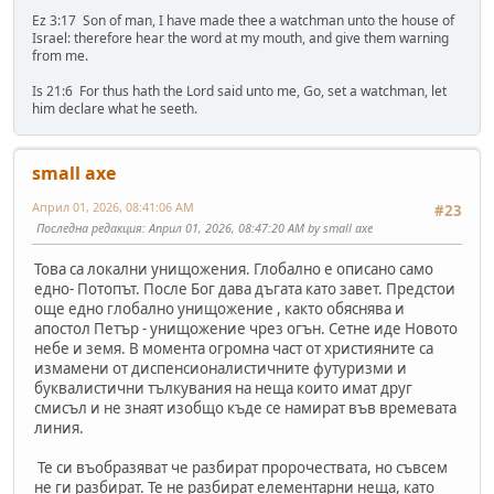
Ez 3:17 Son of man, I have made thee a watchman unto the house of
Israel: therefore hear the word at my mouth, and give them warning
from me.
Is 21:6 For thus hath the Lord said unto me, Go, set a watchman, let
him declare what he seeth.
small axe
Април 01, 2026, 08:41:06 AM
#23
Последна редакция
: Април 01, 2026, 08:47:20 AM by small axe
Това са локални унищожения. Глобално е описано само
едно- Потопът. После Бог дава дъгата като завет. Предстои
още едно глобално унищожение , както обяснява и
апостол Петър - унищожение чрез огън. Сетне иде Новото
небе и земя. В момента огромна част от християните са
измамени от диспенсионалистичните футуризми и
буквалистични тълкувания на неща които имат друг
смисъл и не знаят изобщо къде се намират във времевата
линия.
Те си въобразяват че разбират пророчествата, но съвсем
не ги разбират. Те не разбират елементарни неща, като