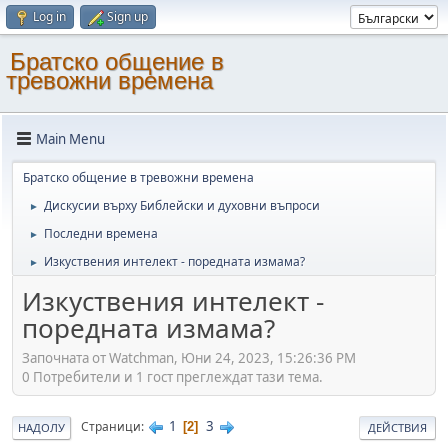
Log in
Sign up
Братско общение в
тревожни времена
Main Menu
Братско общение в тревожни времена
Дискусии върху Библейски и духовни въпроси
►
Последни времена
►
Изкуствения интелект - поредната измама?
►
Изкуствения интелект -
поредната измама?
Започната от Watchman, Юни 24, 2023, 15:26:36 PM
0 Потребители и 1 гост преглеждат тази тема.
1
3
Страници
2
НАДОЛУ
ДЕЙСТВИЯ