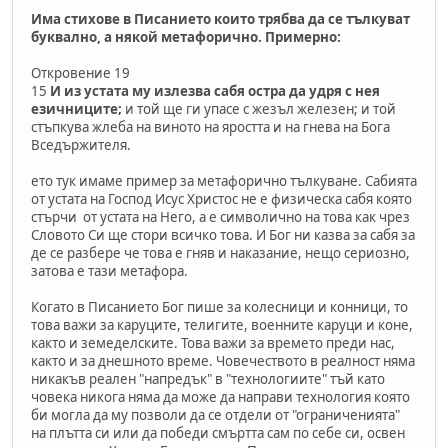
Има стихове в Писанието които трябва да се тълкуват
буквално, а някой метафорично. Примерно:
Откровение 19
15
И из устата му излезва сабя остра да удря с нея
езичниците;
и той ще ги упасе с жезъл железен; и той
стъпкува жлеба на виното на яростта и на гнева на Бога
Вседържителя.
ето тук имаме пример за метафорично тълкуване. Сабията
от устата на Господ Исус Христос не е физическа сабя която
стърчи от устата на Него, а е символично на това как чрез
Словото Си ще стори всичко това. И Бог ни казва за сабя за
де се разбере че това е гняв и наказание, нещо сериозно,
затова е тази метафора.
Когато в Писанието Бог пише за колесници и конници, то
това важи за каруците, телигите, военните каруци и коне,
както и земеделските. Това важи за времето преди нас,
както и за днешното време. Човечеството в реалност няма
никакъв реален "напредък" в "технологиите" тъй като
човека никога няма да може да направи технология която
би могла да му позволи да се отдели от "ограниченията"
на плътта си или да победи смъртта сам по себе си, освен