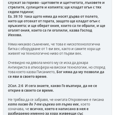
служат за гориво - щитовете и щитчетата, лъковете и
стрелите, сулиците и копията; ще кладат огън с тях
седем години;
Ез. 39:10 така щото няма да носят дърва от полето,
нито ще отсекат от гората, защото ще кладат огън с
оръжията; и ще оберат ония, които са ги обрали, и ще
оголят ония, които са ги оголили, казва Господ
Иехова.
Няма никакво съмнение, че това е нискотехнологична
битка с оборудване от 1-ви век, както и самите хора ще
живеят на технологично ниво от първи век.
Очевидно на дявола много му се иска да докара
Антихриста в атмосфера на високи технологии, но според
това което казва Писанието,
Бог няма да му позволи да
се яви в своето време
.
2Сол. 2:6 И сега знаете, какво Го възпира, да не се
открие в своето си време.
Не трябва да се забравя, че книгата Откровение е писана
като писмо до 7-те църкви от първи век
, което
означава, че
всичко, което е написано в нея е
разбираемо именно за хора живеещи със