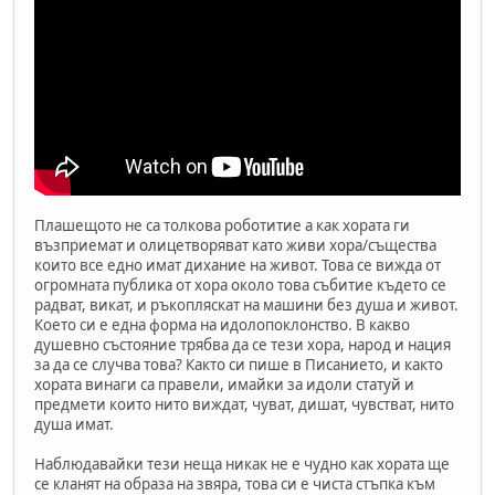
Плашещото не са толкова роботитие а как хората ги
възприемат и олицетворяват като живи хора/същества
които все едно имат дихание на живот. Това се вижда от
огромната публика от хора около това събитие където се
радват, викат, и ръкопляскат на машини без душа и живот.
Което си е една форма на идолопоклонство. В какво
душевно състояние трябва да се тези хора, народ и нация
за да се случва това? Както си пише в Писанието, и както
хората винаги са правели, имайки за идоли статуй и
предмети които нито виждат, чуват, дишат, чувстват, нито
душа имат.
Наблюдавайки тези неща никак не е чудно как хората ще
се кланят на образа на звяра, това си е чиста стъпка към