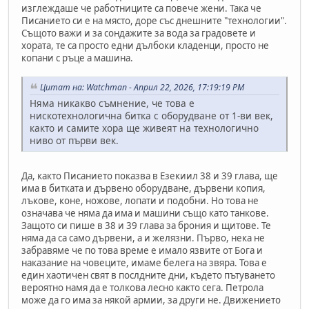
изглеждаше че работниците са повече жени. Така че
Писанието си е на място, доре със днешните "технологии".
Същото важи и за сондажите за вода за градовете и
хората, те са просто едни дълбоки кладенци, просто не
копани с ръце а машина.
Цитат на: Watchman - Април 22, 2026, 17:19:19 PM
Няма никакво съмнение, че това е
нискотехнологична битка с оборудване от 1-ви век,
както и самите хора ще живеят на технологично
ниво от първи век.
Да, както Писанието показва в Езекиил 38 и 39 глава, ще
има в битката и дървено оборудване, дървени копия,
лъкове, коне, ножове, лопати и подобни. Но това не
означава че няма да има и машини също като танкове.
Защото си пише в 38 и 39 глава за брония и щитове. Те
няма да са само дървени, а и желязни. Първо, нека не
забравяме че по това време е имало язвите от Бога и
наказание на човеците, имаме белега на звяра. Това е
един хаотичен свят в послдните дни, където пътуването
вероятно намя да е толкова лесно както сега. Петрола
може да го има за някой армии, за други не. Движението