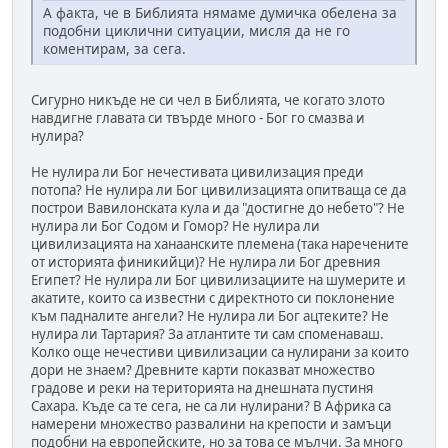
А факта, че в Библията нямаме думичка обелена за
подобни циклични ситуации, мисля да не го
коментирам, за сега.
Сигурно никъде не си чел в Библията, че когато злото
навдигне главата си твърде много - Бог го смазва и
нулира?
Не нулира ли Бог нечестивата цивилизация преди
потопа? Не нулира ли Бог цивилизацията опитваща се да
построи Вавилонската кула и да "достигне до небето"? Не
нулира ли Бог Содом и Гомор? Не нулира ли
цивилизацията на ханаанските племена (така наречените
от историята финикийци)? Не нулира ли Бог древния
Египет? Не нулира ли Бог цивилизациите на шумерите и
акатите, които са известни с директното си поклонение
към падналите ангели? Не нулира ли Бог ацтеките? Не
нулира ли Тартария? За атлантите ти сам споменаваш.
Колко още нечестиви цивилизации са нулирани за които
дори не знаем? Древните карти показват множество
градове и реки на територията на днешната пустиня
Сахара. Къде са те сега, не са ли нулирани? В Африка са
намерени множество развалини на крепости и замъци
подобни на европейските, но за това се мълчи. За много