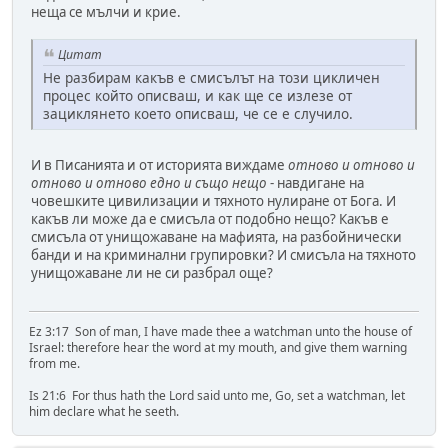
неща се мълчи и крие.
Цитат
Не разбирам какъв е смисълът на този цикличен
процес който описваш, и как ще се излезе от
зациклянето което описваш, че се е случило.
И в Писанията и от историята виждаме
отново и отново и
отново и отново едно и също нещо
- навдигане на
човешките цивилизации и тяхното нулиране от Бога. И
какъв ли може да е смисъла от подобно нещо? Какъв е
смисъла от унищожаване на мафията, на разбойнически
банди и на криминални групировки? И смисъла на тяхното
унищожаване ли не си разбрал още?
Ez 3:17 Son of man, I have made thee a watchman unto the house of
Israel: therefore hear the word at my mouth, and give them warning
from me.
Is 21:6 For thus hath the Lord said unto me, Go, set a watchman, let
him declare what he seeth.