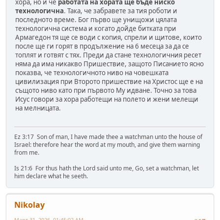
хора, но и че
работата на хората ще бъде ниско
технологична
. Така, че забравете за тия роботи и
последното време. Бог първо ще унищожи цялата
технологична система и когато дойде битката при
Армагедон тя ще се води с копия, спрели и щитове, които
после ще ги горят в продължение на 6 месеца за да се
топлят и готвят с тях. Преди да стане технологичния ресет
няма да има никакво Пришествие, защото Писанието ясно
показва, че технологичното ниво на човешката
цивилизация при Второто пришествие на Христос ще е на
същото ниво като при първото Му идване. Точно за това
Исус говори за хора работещи на полето и жени мелещи
на мелницата.
Ez 3:17 Son of man, I have made thee a watchman unto the house of
Israel: therefore hear the word at my mouth, and give them warning
from me.
Is 21:6 For thus hath the Lord said unto me, Go, set a watchman, let
him declare what he seeth.
Nikolay
Март 31, 2026, 01:45:02 AM