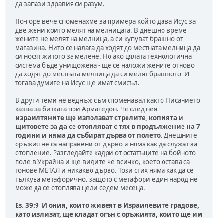
да запази здравия си разум.
По-горе вече споменахме за примера който дава Исус за
две жени които мелят на мелницата. В днешно време
жените не мелят на мелница, а си купуват брашно от
магазина. Нито се налага да ходят до местната мелница да
си носят житото за мелене. Но ако цялата технологична
система бъде унищожена - ще се наложи жените отново
да ходят до местната мелница да си мелят брашното. И
тогава думите на Исус ще имат смисъл.
В други теми не веднъж съм споменавал както Писанието
казва за битката при Армагедон. Че след нея
израилтяните ще използват стрелите, копията и
щитовете за да се отопляват с тях в продължение на 7
години и няма да събират дърва от полето
. Днешните
оръжия не са направени от дърво и няма как да служат за
отопление. Разгледайте кадри от остатъците на бойното
поле в Украйна и ще видите че всичко, което остава са
тонове МЕТАЛ и никакво дърво. Този стих няма как да се
тълкува метафорично, защото с метафори един народ не
може да се отоплява цели седем месеца.
Ез. 39:9 И ония, които живеят в Израилевите градове,
като излизат, ще кладат огън с оръжията, които ще им