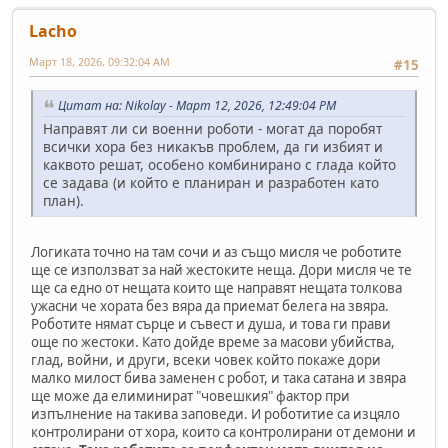
Lacho
Март 18, 2026, 09:32:04 AM
#15
Цитат на: Nikolay - Март 12, 2026, 12:49:04 PM
Направят ли си военни роботи - могат да поробят
всички хора без никакъв проблем, да ги избият и
каквото решат, особено комбинирано с глада който
се задава (и който е планиран и разработен като
план).
Логиката точно на там сочи и аз също мисля че роботите
ще се използват за най жестоките неща. Дори мисля че те
ще са едно от нещата които ще направят нещата толкова
ужасни че хората без вяра да приемат белега на звяра.
Роботите нямат сърце и съвест и душа, и това ги прави
още по жестоки. Като дойде време за масови убийства,
глад, войни, и други, всеки човек който покаже дори
малко милост бива заменен с робот, и така сатана и звяра
ще може да елиминират "човешкия" фактор при
изпълнение на такива заповеди. И роботитие са изцяло
контролирани от хора, които са контролирани от демони и