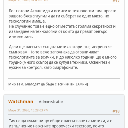
#17
Бог потопи Атлантида и всичките технологии там, просто
защото бяха сглупили да ги съберат на едно място, но
технологии имаше.
Не случайно това е едно от местата с голяма секретност и
изваждане на технологии от които да правят ревърс
инженеринг.
Дали ще настъпят същата мотика втори път, искрено се
съмнявам. Но те вече започнаха да ограничават
технологиите за всички, и до няколко години ще е много
трудно (много скъпо) да се купува техника. Освен тези
нужни за контрол, като смартфоните.
Мир вам. Благодат да бъде с всички ви. [Амин]
Watchman
Administrator
Март 31, 2026, 13:28:03 PM
#18
Тия неща нямат нищо общо с настъпване на мотики, а с
изпълнение на ясните пророчески текстове, които