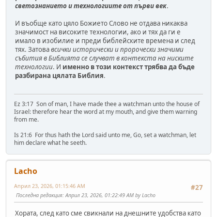
светознанието и технологиите от първи век
.
И въобще като цяло Божието Слово не отдава никаква
значимост на високите технологии, ако и тях да ги е
имало в изобилие и преди библейските времена и след
тях. Затова
всички исторически и пророчески значими
събития в Библията се случват в контекста на ниските
технологии
. И
именно в този контекст трябва да бъде
разбирана цялата Библия
.
Ez 3:17 Son of man, I have made thee a watchman unto the house of
Israel: therefore hear the word at my mouth, and give them warning
from me.
Is 21:6 For thus hath the Lord said unto me, Go, set a watchman, let
him declare what he seeth.
Lacho
Април 23, 2026, 01:15:46 AM
#27
Последна редакция
: Април 23, 2026, 01:22:49 AM by Lacho
Хората, след като сме свикнали на днешните удобства като