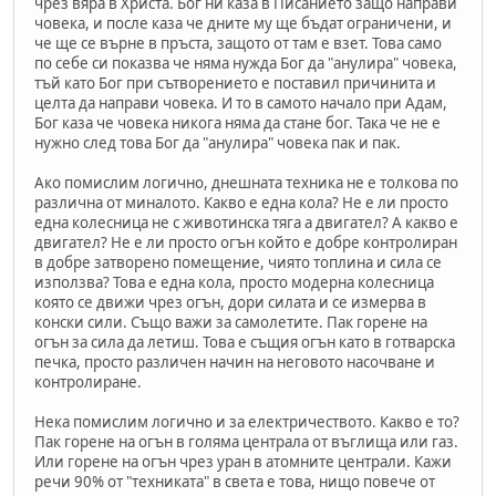
чрез вяра в Христа. Бог ни каза в Писанието защо направи
човека, и после каза че дните му ще бъдат ограничени, и
че ще се върне в пръста, защото от там е взет. Това само
по себе си показва че няма нужда Бог да "анулира" човека,
тъй като Бог при сътворението е поставил причинита и
целта да направи човека. И то в самото начало при Адам,
Бог каза че човека никога няма да стане бог. Така че не е
нужно след това Бог да "анулира" човека пак и пак.
Ако помислим логично, днешната техника не е толкова по
различна от миналото. Какво е една кола? Не е ли просто
една колесница не с животинска тяга а двигател? А какво е
двигател? Не е ли просто огън който е добре контролиран
в добре затворено помещение, чиято топлина и сила се
използва? Това е една кола, просто модерна колесница
която се движи чрез огън, дори силата и се измерва в
конски сили. Също важи за самолетите. Пак горене на
огън за сила да летиш. Това е същия огън като в готварска
печка, просто различен начин на неговото насочване и
контролиране.
Нека помислим логично и за електричеството. Какво е то?
Пак горене на огън в голяма централа от въглища или газ.
Или горене на огън чрез уран в атомните централи. Кажи
речи 90% от "техниката" в света е това, нищо повече от