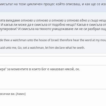
мисълът на този цикличен процес който описваш, и как ще се изл
рията виждаме
отново и отново и отново и отново едно и също нещ
. И какъв ли може да е смисъла от подобно нещо? Какъв е смисъла 
рупировки? И смисъла на тяхното унищожаване ли не си разбрал ощ
de thee a watchman unto the house of Israel: therefore hear the word at my mo
 said unto me, Go, set a watchman, let him declare what he seeth.
ра" за моментите в които Бог е наказвал някой, ок.
 всички ви. [Амин]