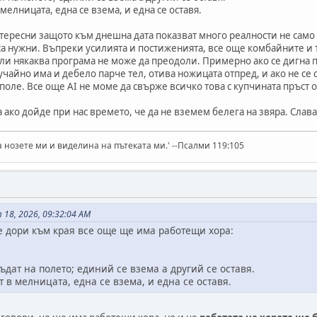
мелницата, една се взема, и една се оставя.
нтересни защото към днешна дата показват много реалности не само з
а нужни. Въпреки усилията и постиженията, все още комбайните и т
ли някаква програма не може да преодоли. Примерно ако се дигна п
учайно има и дебело парче тел, отива ножицата отпред, и ако не се 
поле. Все още AI не моме да свърже всичко това с купчината пръст о
 ако дойде при нас времето, че да не вземем белега на звяра. Слава
а нозете ми и виделина на пътеката ми.' --Псалми 119:105
18, 2026, 09:32:04 AM
е дори към края все още ще има работещи хора:
ъдат на полето; единий се взема а другий се оставя.
 в мелницата, една се взема, и една се оставя.