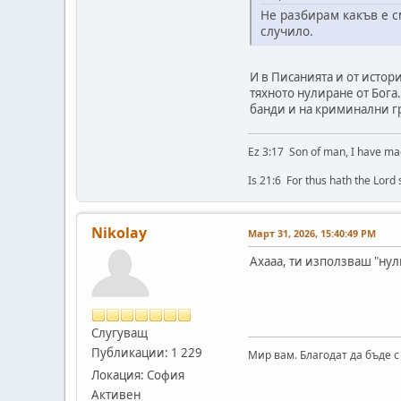
Не разбирам какъв е с
случило.
И в Писанията и от исто
тяхното нулиране от Бога
банди и на криминални г
Ez 3:17 Son of man, I have ma
Is 21:6 For thus hath the Lord
Nikolay
Март 31, 2026, 15:40:49 PM
Ахааа, ти използваш "нули
Слугуващ
Публикации: 1 229
Мир вам. Благодат да бъде с
Локация: София
Активен