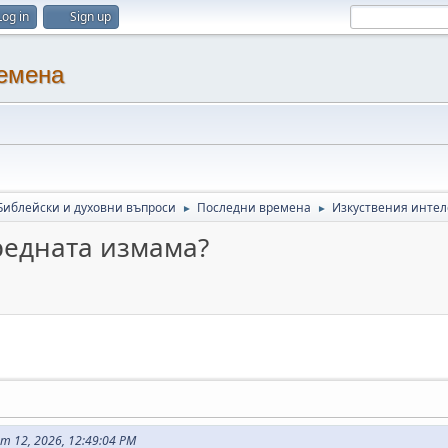
Log in
Sign up
ремена
Библейски и духовни въпроси
Последни времена
Изкуствения интел
►
►
редната измама?
т 12, 2026, 12:49:04 PM