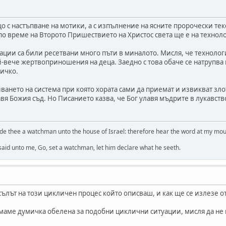
 с настъпване на мотики, а с изпълнение на ясните пророчески тек
по време на Второто Пришествието на Христос света ще е на технол
ции са били ресетвани много пъти в миналото. Мисля, че технолог
ече жертвоприношения на деца. Заедно с това обаче се натрупва и
сичко.
иването на система при която хората сами да приемат и извикват зл
авя Божия съд. Но Писанието казва, че Бог улавя мъдрите в лукавство
de thee a watchman unto the house of Israel: therefore hear the word at my mo
 said unto me, Go, set a watchman, let him declare what he seeth.
ълът на този цикличен процес който описваш, и как ще се излезе от
ямаме думичка обелена за подобни циклични ситуации, мисля да не г