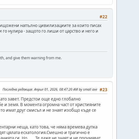
#22
унищожени напълно цивилизациите за които писах
и го нулира - защото го лиши от царство и него и
uth, and give them warning from me.
Последна редакция
: Април 01, 2026, 08:47:20 AM by small axe
#23
като завет. Предстои още едно глобално
е и земя. В момента огромна част от християните
о имат друг смисъл и не знаят изобщо къде се
ентарни неща, като това, че няма времева дупка
дят цялата есхатология.Смешно и трагично е
ията си. Но ..... Те даже не знаят и не проумяват