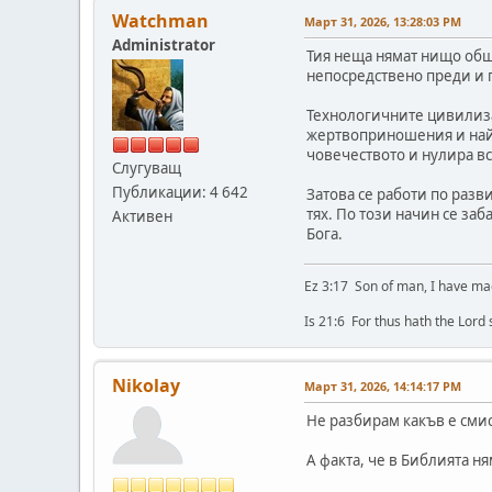
Watchman
Март 31, 2026, 13:28:03 PM
Administrator
Тия неща нямат нищо общо
непосредствено преди и 
Технологичните цивилиза
жертвоприношения и най-в
човечеството и нулира в
Слугуващ
Публикации: 4 642
Затова се работи по разв
тях. По този начин се заб
Активен
Бога.
Ez 3:17 Son of man, I have ma
Is 21:6 For thus hath the Lord
Nikolay
Март 31, 2026, 14:14:17 PM
Не разбирам какъв е смис
А факта, че в Библията н