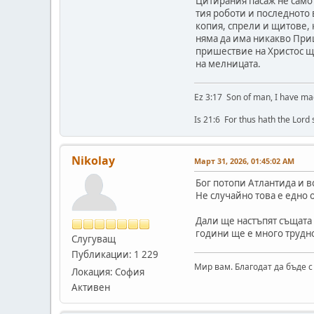
Цитирания пасаж не само
тия роботи и последното 
копия, спрели и щитове, к
няма да има никакво При
пришествие на Христос ще
на мелницата.
Ez 3:17 Son of man, I have ma
Is 21:6 For thus hath the Lord
Nikolay
Март 31, 2026, 01:45:02 AM
Бог потопи Атлантида и в
Не случайно това е едно 
Дали ще настъпят същата 
години ще е много трудно
Слугуващ
Публикации: 1 229
Мир вам. Благодат да бъде с
Локация: София
Активен