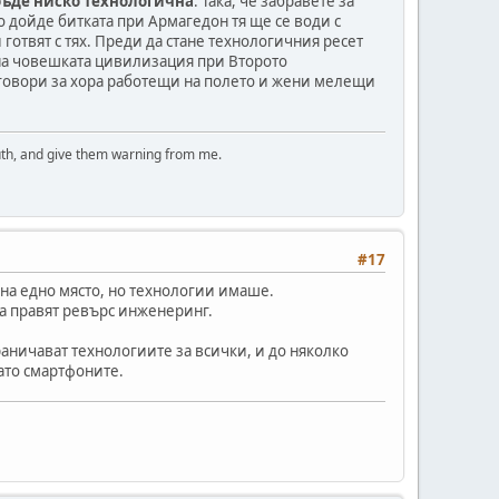
 бъде ниско технологична
. Така, че забравете за
 дойде битката при Армагедон тя ще се води с
 готвят с тях. Преди да стане технологичния ресет
на човешката цивилизация при Второто
с говори за хора работещи на полето и жени мелещи
uth, and give them warning from me.
#17
 на едно място, но технологии имаше.
да правят ревърс инженеринг.
раничават технологиите за всички, и до няколко
като смартфоните.