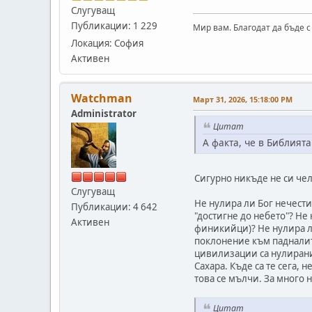
Слугуващ
Публикации: 1 229
Мир вам. Благодат да бъде с
Локация: София
Активен
Watchman
Март 31, 2026, 15:18:00 PM
Administrator
Цитат
А факта, че в Библият
Сигурно никъде не си чел 
Слугуващ
Не нулира ли Бог нечести
Публикации: 4 642
"достигне до небето"? Не
Активен
финикийци)? Не нулира ли
поклонение към падналите
цивилизации са нулирани
Сахара. Къде са те сега,
това се мълчи. За много 
Цитат