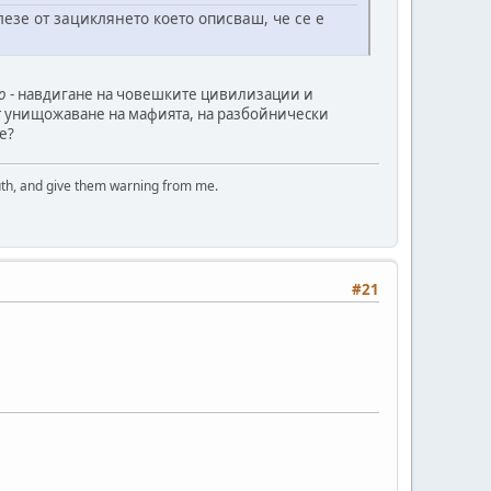
езе от зациклянето което описваш, че се е
о
- навдигане на човешките цивилизации и
от унищожаване на мафията, на разбойнически
е?
uth, and give them warning from me.
#21