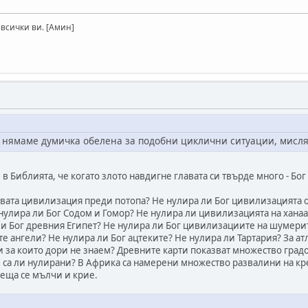
 всички ви. [Амин]
а нямаме думичка обелена за подобни циклични ситуации, мисля 
в Библията, че когато злото навдигне главата си твърде много - Бог
вата цивилизация преди потопа? Не нулира ли Бог цивилизацията о
 нулира ли Бог Содом и Гомор? Не нулира ли цивилизацията на ханаа
 Бог древния Египет? Не нулира ли Бог цивилизациите на шумерите 
 ангели? Не нулира ли Бог ацтеките? Не нулира ли Тартария? За а
 за които дори не знаем? Древните карти показват множество градо
 не са ли нулирани? В Африка са намерени множество развалини на к
неща се мълчи и крие.