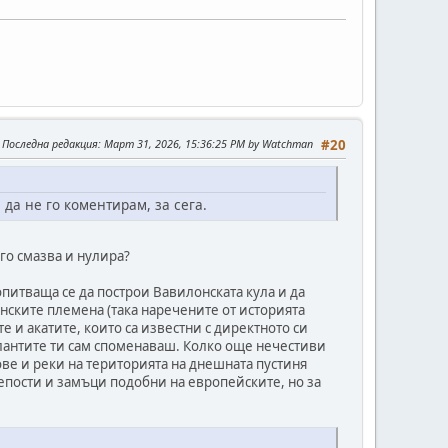
Последна редакция
: Март 31, 2026, 15:36:25 PM by Watchman
#20
да не го коментирам, за сега.
 го смазва и нулира?
питваща се да построи Вавилонската кула и да
нските племена (така наречените от историята
и акатите, които са известни с директното си
тлантите ти сам споменаваш. Колко още нечестиви
ве и реки на територията на днешната пустиня
репости и замъци подобни на европейските, но за