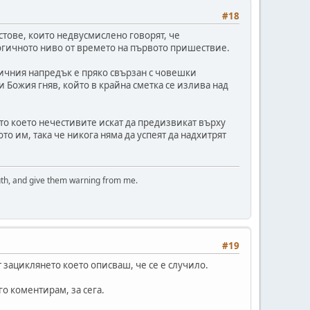
#18
стове, които недвусмислено говорят, че
огичното ниво от времето на първото пришествие.
ичния напредък е пряко свързан с човешки
 Божия гняв, който в крайна сметка се излива над
ото което нечестивите искат да предизвикат върху
то им, така че никога няма да успеят да надхитрят
uth, and give them warning from me.
#19
 зациклянето което описваш, че се е случило.
о коментирам, за сега.