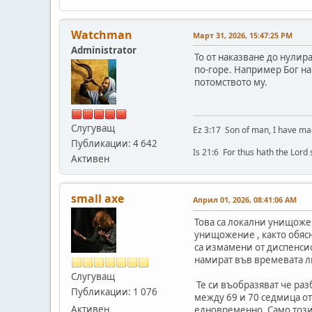
Watchman
Март 31, 2026, 15:47:25 PM
Administrator
То от наказване до нули
по-горе. Например Бог нак
потомството му.
Слугуващ
Ez 3:17 Son of man, I have ma
Публикации: 4 642
Is 21:6 For thus hath the Lord
Активен
small axe
Април 01, 2026, 08:41:06 AM
Това са локални унищожен
унищожение , както обясн
са измамени от диспенси
намират във времевата л
Слугуващ
Те си въобразяват че раз
Публикации: 1 076
между 69 и 70 седмица от
Активен
едновременно. Само този ф