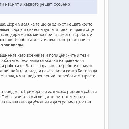
ги избият и каквото решат, особено
ща. Дори мисля че те ще са едно от нещата които
нямат сърце и съвест и душа, и това ги прави още
окаже дори малко милост бива заменен с робот, и
поведи. И роботитие са изцяло контролирани от
на заповеди.
а машините като военните и полицейските и тези
 роботите. Тези наща са всички направени от
 и роботите.
Да не забравяме че роботите нямат
язви, войни, и глад, и наказанията които Бог праща
 от глад, имат "подкрепление" от роботите. Просто
% според мен. Примерно има високо рискови работи
т. Там се изисква мислещ интелигентен човек.
о такава като да убият или да ограничат достъп.