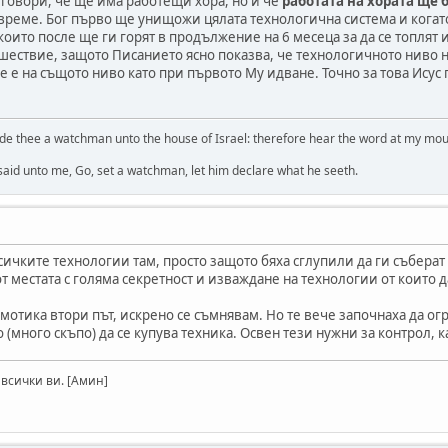
 говори, че ще има работещи хора, но и че
работата на хората ще
време. Бог първо ще унищожи цялата технологична система и когато
оито после ще ги горят в продължение на 6 месеца за да се топлят и
шествие, защото Писанието ясно показва, че технологичното ниво 
 е на същото ниво като при първото Му идване. Точно за това Ису
de thee a watchman unto the house of Israel: therefore hear the word at my mo
 said unto me, Go, set a watchman, let him declare what he seeth.
сичките технологии там, просто защото бяха сглупили да ги съберат
от местата с голяма секретност и изваждане на технологии от които 
мотика втори път, искрено се съмнявам. Но те вече започнаха да ог
 (много скъпо) да се купува техника. Освен тези нужни за контрол, 
 всички ви. [Амин]