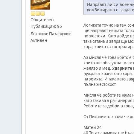
Направят ли си военни
комбинирано с глада к
Общителен
Логиката точно на там со
Публикации: 96
ще направят нещата толко
Локация: Пазарджик
по жестоки. Като дойде в
Активен
така сатана и звяра ще 
хора, които са контролир
Аз мисля че това което е
които ще обслужват власт
желязо и мед.
Ударните 
нужда от храна като хора
на земята. И така като з
пълна жестокост.
Мисля че роботите няма 
като такива в рафинерия 
Роботите са добри в това
От Писанието знаем че д
Матей 24
40 Тогаз двамина ще бъда