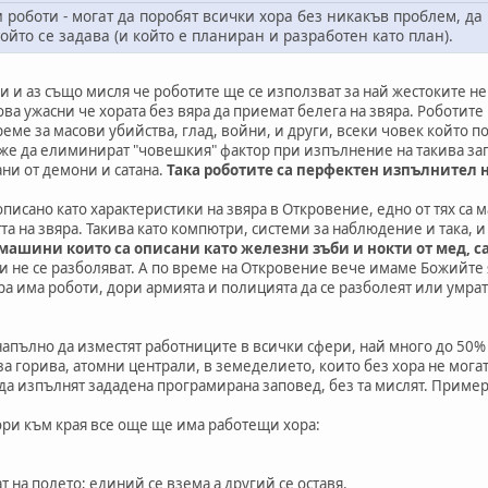
 роботи - могат да поробят всички хора без никакъв проблем, да 
ойто се задава (и който е планиран и разработен като план).
чи и аз също мисля че роботите ще се използват за най жестоките не
ва ужасни че хората без вяра да приемат белега на звяра. Роботите 
реме за масови убийства, глад, войни, и други, всеки човек който п
може да елиминират "човешкия" фактор при изпълнение на такива за
ани от демони и сатана.
Така роботите са перфектен изпълнител 
 описано като характеристики на звяра в Откровение, едно от тях с
та на звяра. Такива като компютри, системи за наблюдение и така, и
машини които са описани като железни зъби и нокти от мед, са
, и не се разболяват. А по време на Откровение вече имаме Божийте 
вяра има роботи, дори армията и полицията да се разболеят или умрат
напълно да изместят работниците в всички сфери, най много до 50
за горива, атомни централи, в земеделието, които без хора не мога
 да изпълнят зададена програмирана заповед, без та мислят. Примерн
ори към края все още ще има работещи хора:
т на полето; единий се взема а другий се оставя.