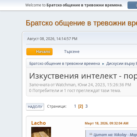
Welcome to
Братско общение в тревожни времена
.
Братско общение в тревожни в
Август 08, 2026, 14:14:57 PM
Начало
Търсене
Братско общение в тревожни времена
Дискусии върху 
►
Изкуствения интелект - по
Започната от Watchman, Юни 24, 2023, 15:26:36 PM
0 Потребители и 1 гост преглеждат тази тема.
1
3
Страници
2
НАДОЛУ
Lacho
Март 18, 2026, 09:32:04 AM
Цитат на: Nikolay - Мар