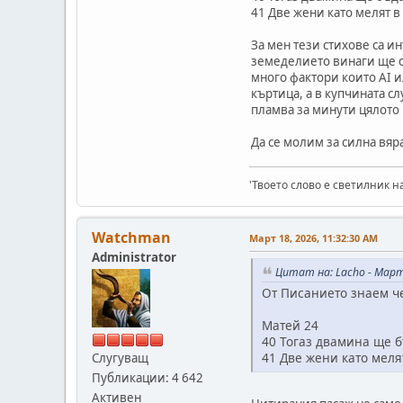
41 Две жени като мелят в 
За мен тези стихове са и
земеделието винаги ще с
много фактори които AI и
къртица, а в купчината сл
пламва за минути цялото 
Да се молим за силна вяра
'Твоето слово е светилник н
Watchman
Март 18, 2026, 11:32:30 AM
Administrator
Цитат на: Lacho - Март 
От Писанието знаем ч
Матей 24
40 Тогаз двамина ще б
41 Две жени като мелят
Слугуващ
Публикации: 4 642
Активен