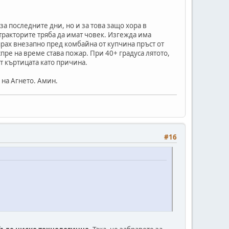
а последните дни, но и за това защо хора в
ракторите тряба да имат човек. Изгежда има
рах внезапно пред комбайна от купчина пръст от
спре на време става пожар. При 40+ градуса лятото,
т къртицата като причина.
 на Агнето. Амин.
#16