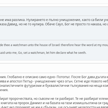
ране има разлика. Нулирането е пълно унищожение, както са били 
аза Давид, но не го нулира. Обаче Саул, Бог не просто го наказа, но 
de thee a watchman unto the house of Israel: therefore hear the word at my mo
 said unto me, Go, set a watchman, let him declare what he seeth.
ия. Глобално е описано само едно- Потопът. После Бог дава дъгата 
ява и апостол Петър - унищожение чрез огън. Сетне иде Новото неб
оналистичните футуризми и буквалистични тълкувания на неща коит
иния.
бират пророчествата, но съвсем не ги разбират. Те не разбират елем
 книгата на пророк Даниил и на базата на тази измишльотина си гра
акт ако проумеят че им е сбъркан, ще осъзнаят нелепостта на вярван