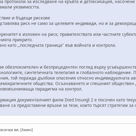
отоколи за изследване на кръвта и детоксикация, насочени 
намали уязвимостта.
вие и бъдещи рискове
влява риск не само за целевите индивиди, но и за демокраци
итет е изложен на риск; правителствата или частните субекти
нията прикрито.
като ,,последната граница" във войната и контрола.
вя обезпокоителен и безпрецедентен поглед върху усъвършенств
нологиите, синтетичната телепатия и глобалното наблюдение. П
ния, той поражда дълбоки опасения относно индивидуалната ав
емократичните общества. Осъзнаването и спешният обществен ди
нововъзникваща парадигма на контрол.
мация документалният филм Died Insungl 2 е посочен като теку
ане са предоставени връзки за тези, които търсят стратегии за
 всички ви. [Амин]