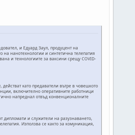
довател, и Едуард Заул, продуцент на
о на нанотехнологии и синтетична телепатия
авана и технологиите за ваксини срещу COVID-
 действат като предаватели вътре в човешкото
генции, включително оперативните работници
логично напреднал отвъд конвенционалните
т дипломати и служители на разузнаването,
елепатия. Използва се както за комуникация,