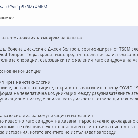
m/watch?v=1pBk5MxXMKM
нието:
, нанотехнология и синдром на Хавана
дълбочена дискусия с Джеси Белтрон, сертифициран от TSCM сле
ied Tempon. Те разкриват извънредни твърдения за използванет
ателните операции, свързвайки ги с явления като синдрома на Х
 основни концепции
я чрез нанотехнологии
 е, че нано частиците, открити във ваксините срещу COVID-19,
а форма на телепатична комуникация между разузнавателните а
омуникационен метод е описан като дискретен, отричащ и техно
като система за комуникация и изтезания
 известно като синдром на Хавана, първоначално докладвано о
птоми, се обяснява тук като въоръжена синтетична система за т
 за изтезания, когато агентите не изпълняват заповеди.