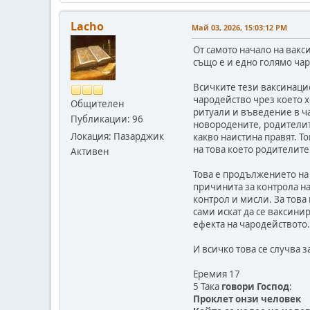
Lacho
Май 03, 2026, 15:03:12 PM
От самото начало на вакси
също е и едно голямо чар
Всичките тези ваксинацио
чародейство чрез което х
Общителен
ритуали и въведение в ча
Публикации: 96
новородените, родителите
Локация: Пазарджик
какво наистина правят. То
на това което родителите
Активен
Това е продължението на 
причинита за контрола на
контрол и мисли. За това
сами искат да се ваксини
ефекта на чародейството.
И всичко това се случва з
Еремия 17
5 Така
говори Господ
:
Проклет онзи человек