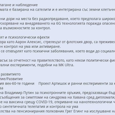
агане и наблюдение
та е базирана на сателити и е интегрирана със земни клетъчни
дори на места без радиопредаване, което предполага широко
яване на внедряването на 6G технологията поражда опасения
а възможностите за контрол.
т и психологически ефекти
 като Аарон Алексис, стрелецът от флотския двор, са преживел
н контрол на ума или активиране.
отхвърлят като психични заболявания, което води до социалн
 за отчетност на правителството, като някои политически фигу
ални експерименти, подобни на MK Ultra.
 развитието
ие/Развитие
ия век-60-те години Проект Артишок и ранни експерименти за к
за
на Владимир Путин за психотронните оръжия, предсказващи бъ
съобщения за симптоми на синдрома на Хавана сред дипломати,
 на ваксина срещу COVID-19, откриване на нанотехнологични ча
 синтетичната телепатия и контрола на ума
лства на пенсионирания полковник Грег Егинг на изслушване на