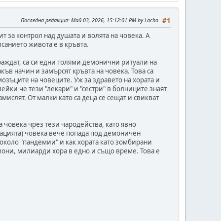
Последна редакция
: Май 03, 2026, 15:12:01 PM by Lacho
#1
ит за контрол над душата и волята на човека. А
санието живота е в кръвта.
раждат, са си едни голями демонични ритуали на
къв начин и замърсят кръвта на човека. Това са
озъците на човеците. Уж за здравето на хората и
ейки че тези "лекари" и "сестри" в болниците знаят
амислят. От малки като са деца се сещат и свикват
 човека чрез тези чародейства, като явно
инацията) човека вече попада под демоничен
 около "пандемии" и как хората като зомбирани
иони, милиарди хора в едно и също време. Това е