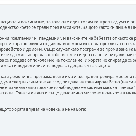
нацията и ваксинитие, то това си е един голям контрол над ума и оп
одейство което се прави през ваксините. Защото както си пише в Пи
нни "кампании" и "пандемии", и ваксините на бебетата от както се 
ора, и хора повлияни от дявола и демони искат да проклинат по няка
родейство и демони. Също служат като програми за промиване на м
 без да мислят предават собствените си деца на тези ритуали, мисл
ва се предава от поколение на поколение, и хората не спират да се з
 им са ги подложили, и те подлагат децата си на същото.
тази демонична програма която има и цел да контролира мисълта на
д ума след ваксините е че след ритуала на това чародейство (вакс
 не е изненадващо това което наблюдаваме как има масова "паника"
рат още. Това си е едно и също демонично мислене в синхрон в мил
ащото хората вярват на човека, а не на Бога: