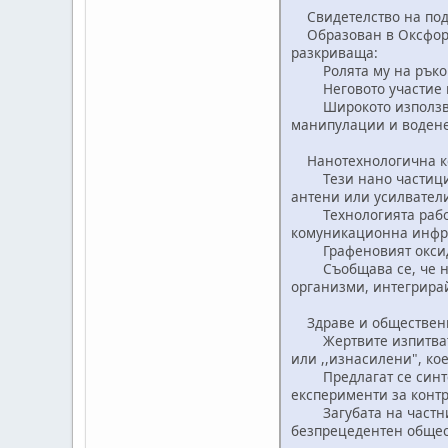
Свидетелство на под
Образован в Оксфорд 
разкриваща:
Ролята му на ръково
Неговото участие и п
Широкото използване 
манипулации и водене
Нанотехнологична к
Тези нано частици се
антени или усилвател
Технологията работи 
комуникационна инфра
Графеновият оксид у
Съобщава се, че нано
организми, интегрирай
Здраве и обществен
Жертвите изпитват ко
или ,,изнасилени", ко
Предлагат се синтети
експерименти за контро
Загубата на частни м
безпрецедентен общест