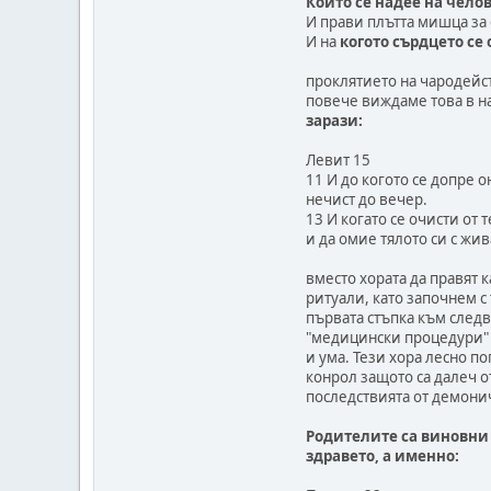
Който се надее на челов
И прави плътта мишца за 
И на
когото сърдцето се
проклятието на чародейст
повече виждаме това в н
зарази:
Левит 15
11 И до когото се допре о
нечист до вечер.
13 И когато се очисти от 
и да омие тялото си с жив
вместо хората да правят 
ритуали, като започнем с 
първата стъпка към следв
"медицински процедури" к
и ума. Тези хора лесно п
конрол защото са далеч о
последствията от демони
Родителите са виновни 
здравето, а именно: