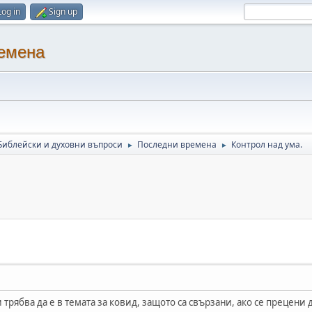
Log in
Sign up
ремена
Библейски и духовни въпроси
Последни времена
Контрол над ума.
►
►
трябва да е в темата за ковид, защото са свързани, ако се прецени д