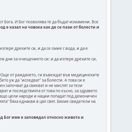
от Бога. И Бог позволява те да бъдат измамени. Все
од е казал на човока как де се пази от болести и
зпере дрехите си, и да се омие с вода, и да е
дем дни за очищението си: и да изпере дрехите си,
а. Още от раждането, ги въвеждат във медицинските
ето уж да "иследват" за болести. А това си е
н започват да свикват и не мислят за тези
ват и последствията от това по късно, за здравето
е защо цели народи и нации попадат под демоничен
ята" бяха еднакви в цял свят. Бяхме свидетели на
од Бог име е заповядал относно живота и