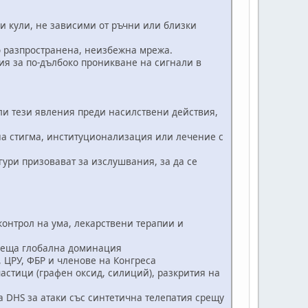
 кули, не зависими от ръчни или близки
 разпространена, неизбежна мрежа.
 за по-дълбоко проникване на сигнали в
и тези явления преди насилствени действия,
а стигма, институционализация или лечение с
ри призовават за изслушвания, за да се
онтрол на ума, лекарствени терапии и
деща глобална доминация
 ЦРУ, ФБР и членове на Конгреса
стици (графен оксид, силиций), разкрития на
 DHS за атаки със синтетична телепатия срещу