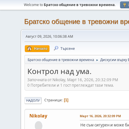
Welcome to
Братско общение в тревожни времена
.
Братско общение в тревожни в
Август 09, 2026, 10:06:38 AM
Начало
Търсене
Братско общение в тревожни времена
Дискусии върху 
►
Контрол над ума.
Започната от Nikolay, Март 16, 2026, 20:32:09 PM
0 Потребители и 1 гост преглеждат тази тема.
Страници
1
НАДОЛУ
Nikolay
Март 16, 2026, 20:32:09 PM
Не съм сигурен и може би 