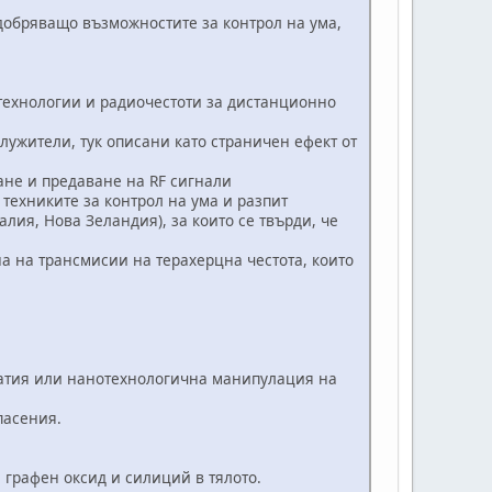
добряващо възможностите за контрол на ума,
ехнологии и радиочестоти за дистанционно
жители, тук описани като страничен ефект от
ане и предаване на RF сигнали
техниките за контрол на ума и разпит
ия, Нова Зеландия), за които се твърди, че
 на трансмисии на терахерцна честота, които
атия или нанотехнологична манипулация на
пасения.
рафен оксид и силиций в тялото.