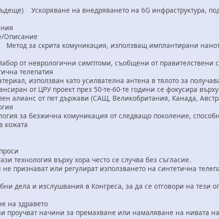
Бъдеще) Ускоряване на внедряването на 6G инфраструктура, по
ения
/Описание
 Метод за скрита комуникация, използващ имплантирани нанот
бор от неврологични симптоми, съобщени от правителствени слу
тична телепатия
ериал, използван като усилвателна антена в тялото за получав
иран от ЦРУ проект през 50-те-60-те години се фокусира върху 
н алианс от пет държави (САЩ, Великобритания, Канада, Австрал
огия
огия за безжична комуникация от следващо поколение, способна
в кожата
проси
 технология върху хора често се случва без съгласие.
 признават или регулират използването на синтетична телеп
 дела и изслушвания в Конгреса, за да се отговори на тези о
е на здравето
оучват начини за премахване или намаляване на нивата на г