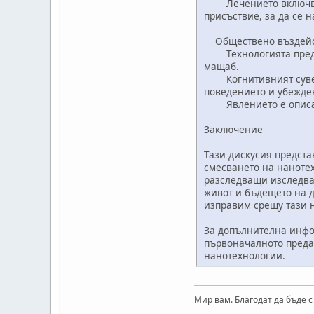
Лечението включва пр
присъствие, за да се 
Обществено въздейст
Технологията предста
мащаб.
Когнитивният суверен
поведението и убежде
Явлението е описано 
Заключение
Тази дискусия предста
смесването на нанотех
разследващи изследва
живот и бъдещето на д
изправим срещу тази 
За допълнителна инфор
първоначалното предав
нанотехнологии.
Мир вам. Благодат да бъде с