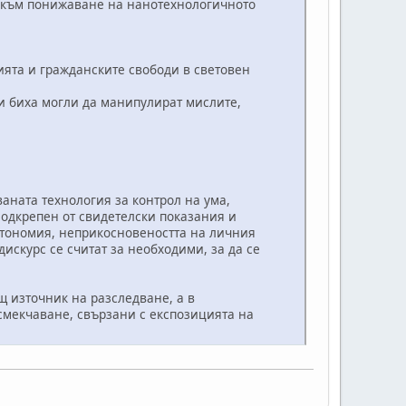
към понижаване на нанотехнологичното
ята и гражданските свободи в световен
 биха могли да манипулират мислите,
аната технология за контрол на ума,
одкрепен от свидетелски показания и
тономия, неприкосновеността на личния
скурс се считат за необходими, за да се
щ източник на разследване, а в
 смекчаване, свързани с експозицията на