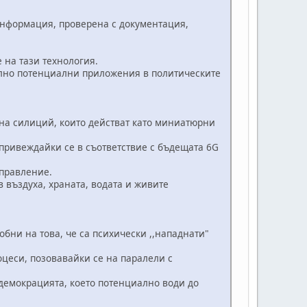
нформация, проверена с документация,
на тази технология.
лно потенциални приложения в политическите
на силиций, които действат като миниатюрни
привеждайки се в съответствие с бъдещата 6G
правление.
въздуха, храната, водата и живите
и на това, че са психически ,,нападнати"
еси, позовавайки се на паралели с
емокрацията, което потенциално води до