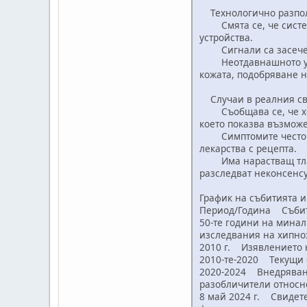
Технологично разпол
Смята се, че система
устройства.
Сигнали са засечени 
Неотдавнашното ускор
кожата, подобряване н
Случаи в реалния свя
Съобщава се, че хора
което показва възможе
Симптомите често се 
лекарства с рецепта.
Има нарастващ тласък
разследват неконсенсу
График на събитията и
Период/Година Събит
50-те години на минал
изследвания на хипно
2010 г. Изявлението 
2010-те-2020 Текущи 
2020-2024 Внедряване
разобличители относно
8 май 2024 г. Свидете