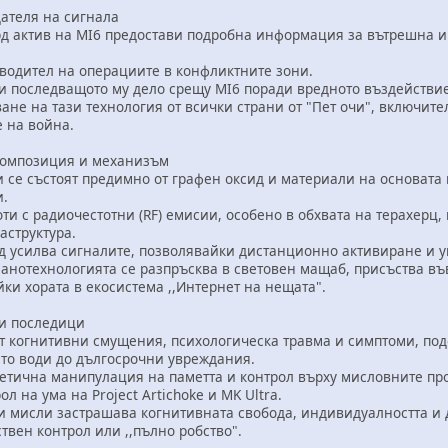
ателя на сигнала
актив на MI6 предостави подробна информация за вътрешна и
дител на операциите в конфликтните зони.
оследващото му дело срещу MI6 поради вредното въздействие 
на тази технология от всички страни от "Пет очи", включите
 на война.
омпозиция и механизъм
 състоят предимно от графен оксид и материали на основата 
и.
с радиочестотни (RF) емисии, особено в обхвата на терахерц, 
структура.
силва сигналите, позволявайки дистанционно активиране и у
технологията се разпръсква в световен мащаб, присъства във 
ки хората в екосистема ,,Интернет на нещата".
и последици
гнитивни смущения, психологическа травма и симптоми, подобн
ето води до дългосрочни увреждания.
чна манипулация на паметта и контрол върху мисловните проц
л на ума на Project Artichoke и MK Ultra.
исли застрашава когнитивната свобода, индивидуалността и д
вен контрол или ,,пълно робство".