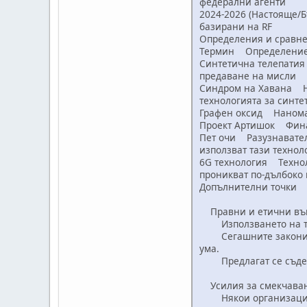
федерални агенти
2024-2026 (Настояще/
базирани на RF
Определения и сравн
Термин Определение
Синтетична телепатия
предаване на мисли
Синдром на Хавана На
технологията за синте
Графен оксид Наномат
Проект Артишок Финанс
Пет очи Разузнавателе
използват тази технол
6G технология Технол
проникват по-дълбоко 
Допълнителни точки
Правни и етични въ
Използването на тази
Сегашните закони не
ума.
Предлагат се съдебни
Усилия за смекчаван
Някои организации пр