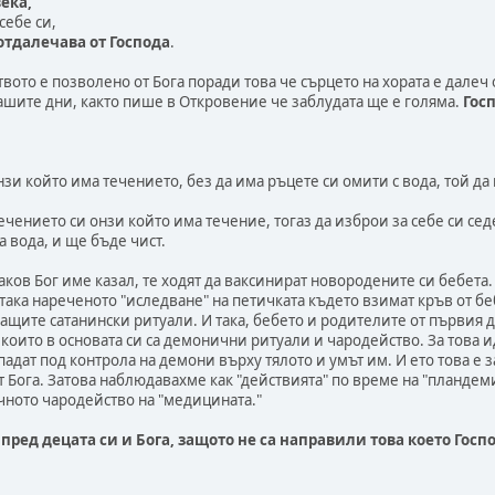
ека,
себе си,
 отдалечава от Господа
.
вото е позволено от Бога поради това че сърцето на хората е далеч 
ашите дни, както пише в Откровение че заблудата ще е голяма.
Госп
нзи който има течението, без да има ръцете си омити с вода, той да и
течението си онзи който има течение, тогаз да изброи за себе си се
а вода, и ще бъде чист.
каков Бог име казал, те ходят да ваксинират новородените си бебет
така нареченото "иследване" на петичката където взимат кръв от беб
ащите сатанински ритуали. И така, бебето и родителите от първия де
оито в основата си са демонични ритуали и чародейство. За това ид
опадат под контрола на демони върху тялото и умът им. И ето това 
т Бога. Затова наблюдавахме как "действията" по време на "пландеми
чното чародейство на "медицината."
пред децата си и Бога, защото не са направили това което Госп