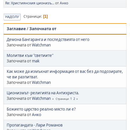
Re: Християнския ционизъ...
от
Анко
Страници
1
НАДОЛУ
Заглавие
/
Започната от
Демона Бангаранга и последствията от него
Започната от
Watchman
Молитви към "светиите"
Започната от
mak
Как може да измъкнат информация от вас без да подозирате,
че ви разпитват.
Започната от
Watchman
Ционизмът- религията на Антихриста.
Започната от
Watchman
1
2
Страници
Божието царство реално място ли е?
Започната от
Анко
Пропагандата - Лари Романов