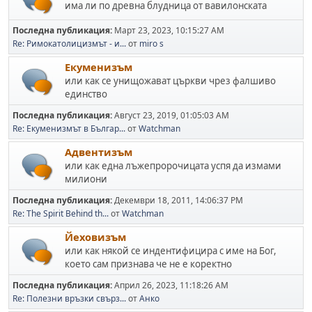
има ли по древна блудница от вавилонската
Последна публикация:
Март 23, 2023, 10:15:27 AM
Re: Римокатолицизмът - и...
от
miro s
Екуменизъм
или как се унищожават църкви чрез фалшиво
единство
Последна публикация:
Август 23, 2019, 01:05:03 AM
Re: Екуменизмът в Българ...
от
Watchman
Адвентизъм
или как една лъжепророчицата успя да измами
милиони
Последна публикация:
Декември 18, 2011, 14:06:37 PM
Re: The Spirit Behind th...
от
Watchman
Йеховизъм
или как някой се индентифицира с име на Бог,
което сам признава че не е коректно
Последна публикация:
Април 26, 2023, 11:18:26 AM
Re: Полезни връзки свърз...
от
Анко