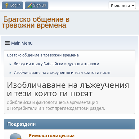
Log in
Sign up
Братско общение в
тревожни времена
Main Menu
Братско общение в тревожни времена
Дискусии върху Библейски и духовни въпроси
►
Изобличаване на лъжеучения и тези които ги носят
►
Изобличаване на лъжеучения
и тези които ги носят
с библейска и фактологическа аргументация
0 Потребители и 1 гост преглеждат този раздел.
Подраздели
Римокатолицизъм