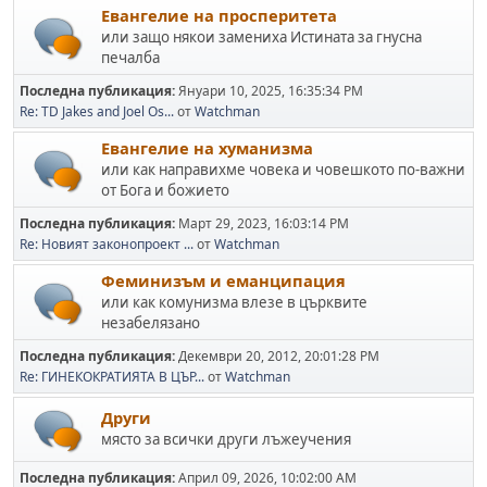
Евангелие на просперитета
или защо някои замениха Истината за гнусна
печалба
Последна публикация:
Януари 10, 2025, 16:35:34 PM
Re: TD Jakes and Joel Os...
от
Watchman
Евангелие на хуманизма
или как направихме човека и човешкото по-важни
от Бога и божието
Последна публикация:
Март 29, 2023, 16:03:14 PM
Re: Новият законопроект ...
от
Watchman
Феминизъм и еманципация
или как комунизма влезе в църквите
незабелязано
Последна публикация:
Декември 20, 2012, 20:01:28 PM
Re: ГИНЕКОКРАТИЯТА В ЦЪР...
от
Watchman
Други
място за всички други лъжеучения
Последна публикация:
Април 09, 2026, 10:02:00 AM