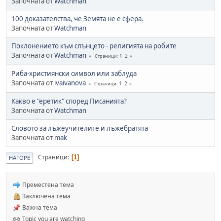
Започната от
Watchman
100 доказателства, че Земята не е сфера.
Започната от
Watchman
Поклонението към слънцето - религията на робите
Започната от
Watchman
1
2
Страници
Риба-християнски символ или заблуда
Започната от
ivaivanova
1
2
Страници
Какво е "еретик" според Писанията?
Започната от
Watchman
Словото за лъжеучителите и лъжебратята
Започната от
mak
Страници
1
НАГОРЕ
Преместена тема
Заключена тема
Важна тема
Topic you are watching