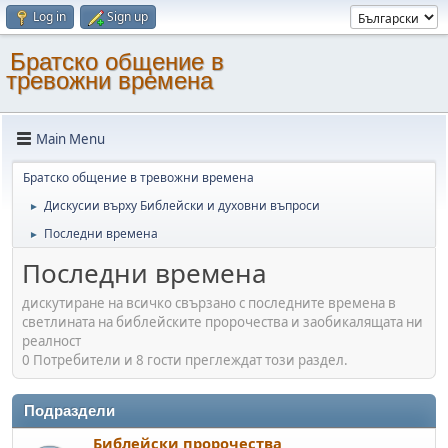
Log in
Sign up
Братско общение в
тревожни времена
Main Menu
Братско общение в тревожни времена
Дискусии върху Библейски и духовни въпроси
►
Последни времена
►
Последни времена
дискутиране на всичко свързано с последните времена в
светлината на библейските пророчества и заобикалящата ни
реалност
0 Потребители и 8 гости преглеждат този раздел.
Подраздели
Библейски пророчества