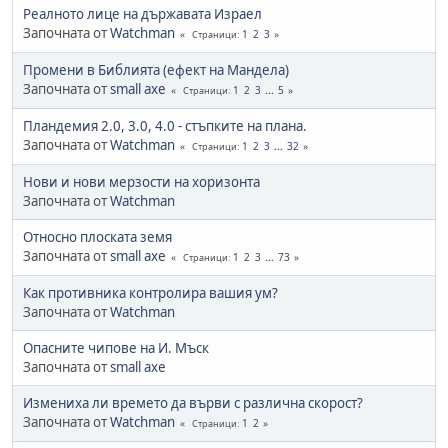
Реалното лице на държавата Израел
Започната от
Watchman
1
2
3
Страници
Промени в Библията (ефект на Мандела)
Започната от
small axe
1
2
3
...
5
Страници
Пландемия 2.0, 3.0, 4.0 - стъпките на плана.
Започната от
Watchman
1
2
3
...
32
Страници
Нови и нови мерзости на хоризонта
Започната от
Watchman
Oтносно плоската земя
Започната от
small axe
1
2
3
...
73
Страници
Как противника контролира вашия ум?
Започната от
Watchman
Опасните чипове на И. Мъск
Започната от
small axe
Измениха ли времето да върви с различна скорост?
Започната от
Watchman
1
2
Страници