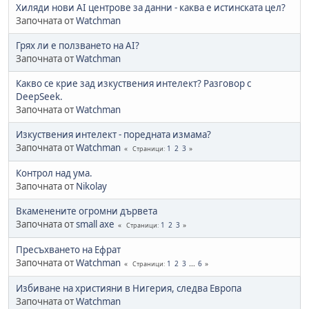
Хиляди нови AI центрове за данни - каква е истинската цел?
Започната от
Watchman
Грях ли е ползването на AI?
Започната от
Watchman
Какво се крие зад изкуствения интелект? Разговор с
DeepSeek.
Започната от
Watchman
Изкуствения интелект - поредната измама?
Започната от
Watchman
1
2
3
Страници
Контрол над ума.
Започната от
Nikolay
Вкаменените огромни дървета
Започната от
small axe
1
2
3
Страници
Пресъхването на Ефрат
Започната от
Watchman
1
2
3
...
6
Страници
Избиване на християни в Нигерия, следва Европа
Започната от
Watchman