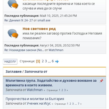
касаещи последните времена и това което се
случва и има да се случи
Последна публикация:
Май 10, 2025, 21:45:24 PM
Re: Даниил 9: 24- 27
от
small axe
Нов световен ред
има ли реален заговор против Господа и Неговия
помазаник?
Последна публикация:
Август 04, 2026, 20:52:50 PM
Re: Ноахидови закони (No...
от
Watchman
2
3
...
6
Страници
1
НАДОЛУ
Заглавие
/
Започната от
Молитвена група. Ходатайство и духовно воюване за
времената в които живеем.
Започната от
Watchman
1
2
3
Страници
Пророчества и молитви за България
Започната от
Ученик на Исус
1
2
3
...
7
Страници