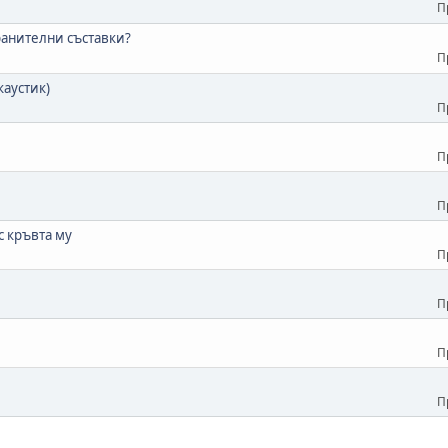
П
хранителни съставки?
П
каустик)
П
П
П
с кръвта му
П
П
П
П