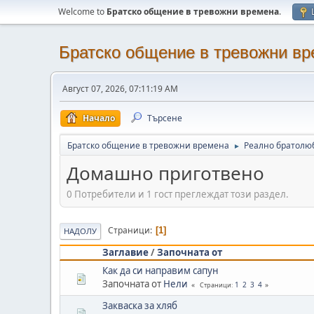
Welcome to
Братско общение в тревожни времена
.
Братско общение в тревожни в
Август 07, 2026, 07:11:19 AM
Начало
Търсене
Братско общение в тревожни времена
Реално братолю
►
Домашно приготвено
0 Потребители и 1 гост преглеждат този раздел.
Страници
1
НАДОЛУ
Заглавие
/
Започната от
Как да си направим сапун
Започната от
Нели
1
2
3
4
Страници
Закваска за хляб