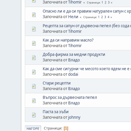
Започната от
Tihomir
1
2
3
Страници
Опасно ли е да си правим натурален сапун с 
Започната от
Нели
1
2
3
4
Страници
Рецепта за сапун от дървесна пепел (без сода 
Започната от
Tihomir
Как да си направим масло?
Започната от
Tihomir
Добра фирма за медни продукти
Започната от
Владо
Как да сме сигурни че месото което ядем не е 
Започната от
dodai
Стари рецепти
Започната от
Владо
Въпрос за дървесната пепел
Започната от
Владо
Паста за зъби
Започната от
johnny
Страници
1
НАГОРЕ