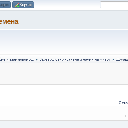
Log in
Sign up
ремена
бие и взаимопомощ
Здравословно хранене и начин на живот
Домаш
►
►
Отго
П