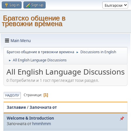
Log in
Sign up
Братско общение в
тревожни времена
Main Menu
Братско общение в тревожни времена
Discussions in English
►
All English Language Discussions
►
All English Language Discussions
0 Потребители и 1 гост преглеждат този раздел.
Страници
1
НАДОЛУ
Заглавие
/
Започната от
Welcome & Introduction
Започната от
hmmhmm