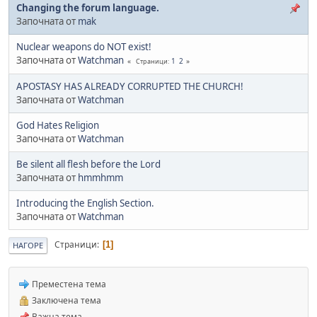
Changing the forum language.
Започната от
mak
Nuclear weapons do NOT exist!
Започната от
Watchman
1
2
Страници
APOSTASY HAS ALREADY CORRUPTED THE CHURCH!
Започната от
Watchman
God Hates Religion
Започната от
Watchman
Be silent all flesh before the Lord
Започната от
hmmhmm
Introducing the English Section.
Започната от
Watchman
Страници
1
НАГОРЕ
Преместена тема
Заключена тема
Важна тема