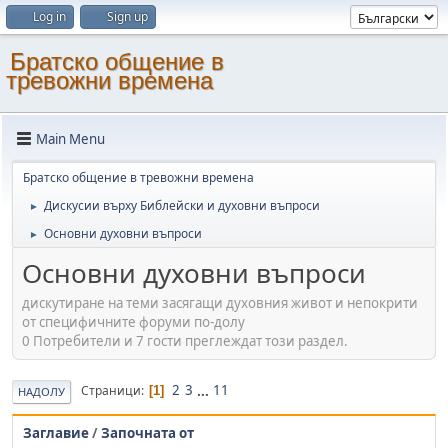
Log in
Sign up
Братско общение в
тревожни времена
Main Menu
Братско общение в тревожни времена
Дискусии върху Библейски и духовни въпроси
►
Основни духовни въпроси
►
Основни духовни въпроси
дискутиране на теми засягащи духовния живот и непокрити
от специфичните форуми по-долу
0 Потребители и 7 гости преглеждат този раздел.
2
3
...
11
Страници
1
НАДОЛУ
Заглавие
/
Започната от