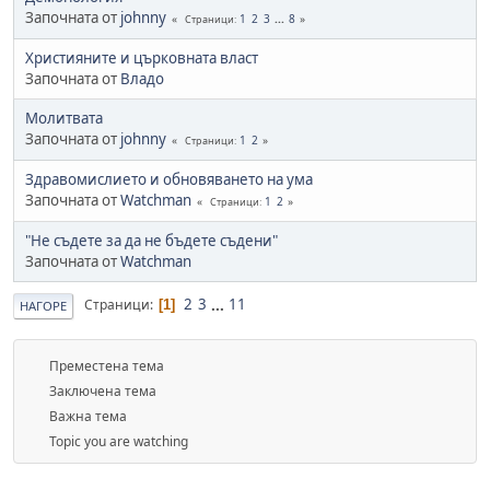
Започната от
johnny
1
2
3
...
8
Страници
Християните и църковната власт
Започната от
Владо
Молитвата
Започната от
johnny
1
2
Страници
Здравомислието и обновяването на ума
Започната от
Watchman
1
2
Страници
"Не съдете за да не бъдете съдени"
Започната от
Watchman
2
3
...
11
Страници
1
НАГОРЕ
Преместена тема
Заключена тема
Важна тема
Topic you are watching