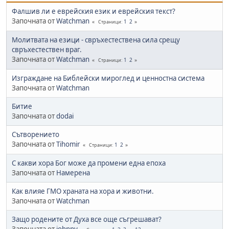
Фалшив ли е еврейския език и еврейския текст?
Започната от
Watchman
1
2
Страници
Молитвата на езици - свръхестествена сила срещу
свръхестествен враг.
Започната от
Watchman
1
2
Страници
Изграждане на Библейски мироглед и ценностна система
Започната от
Watchman
Битие
Започната от
dodai
Сътворението
Започната от
Tihomir
1
2
Страници
С какви хора Бог може да промени една епоха
Започната от
Намерена
Как влияе ГМО храната на хора и животни.
Започната от
Watchman
Защо родените от Духа все още съгрешават?
Започната от
johnny