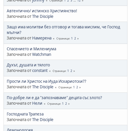
1
2
3
...
12
Страници
Автентично/ истинско Християнство!
Започната от
The Disciple
Защо има молитви без отговор и тогава мислим, че Господ
мълчи?
Започната от
Намерена
1
2
Страници
Спасението и Милениума
Започната от
Watchman
Духът, душата и тялото
Започната от
constant
1
2
Страници
Прости ли Христос на Иуда Искариотски??
Започната от
The Disciple
1
2
Страници
По-добре ли е да "запознаваме" децата със злото?
Започната от
Нели
1
2
Страници
Господната Трапеза
Започната от
The Disciple
Демонология