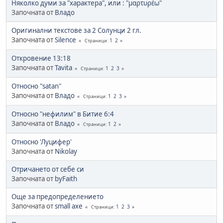
Няколко думи за "характера", или : "μαρτυρέω"
Започната от
Владо
Оригинални текстове за 2 Солунци 2 гл.
Започната от
Silence
1
2
Страници
Откровение 13:18
Започната от
Tavita
1
2
3
Страници
Относно "satan"
Започната от
Владо
1
2
3
Страници
Относно "нефилим" в Битие 6:4
Започната от
Владо
1
2
Страници
Относно 'Луцифер'
Започната от
Nikolay
Отричането от себе си
Започната от
byFaith
Още за предопределението
Започната от
small axe
1
2
3
Страници