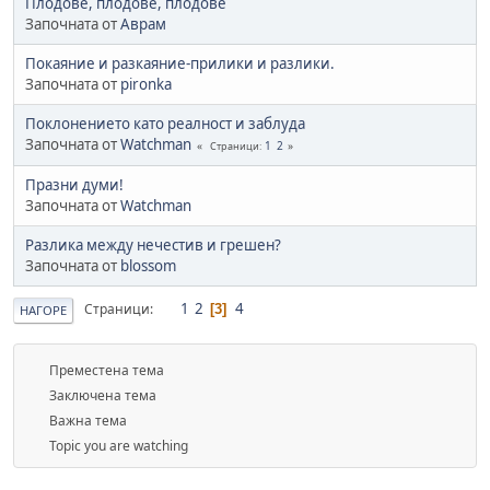
Плодове, плодове, плодове
Започната от
Аврам
Покаяние и разкаяние-прилики и разлики.
Започната от
pironka
Поклонението като реалност и заблуда
Започната от
Watchman
1
2
Страници
Празни думи!
Започната от
Watchman
Разлика между нечестив и грешен?
Започната от
blossom
1
2
4
Страници
3
НАГОРЕ
Преместена тема
Заключена тема
Важна тема
Topic you are watching