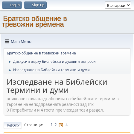
Log in
Sign up
Братско общение в
тревожни времена
Main Menu
Братско общение в тревожни времена
Дискусии върху Библейски и духовни въпроси
►
Изследване на Библейски термини и думи
►
Изследване на Библейски
термини и думи
вникване в цялата дълбочина на библейските термини в
търсене на неподправената реалност зад тях
0 Потребители и 4 гости преглеждат този раздел.
1
2
4
Страници
3
НАДОЛУ