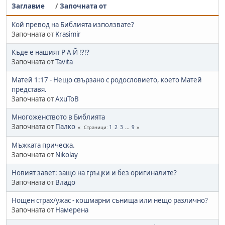
Заглавие
/
Започната от
Кой превод на Библията използвате?
Започната от
Krasimir
Къде е нашият Р А Й !?!?
Започната от
Tavita
Матей 1:17 - Нещо свързано с родословието, което Матей
представя.
Започната от
AxuToB
Многоженството в Библията
Започната от
Палко
1
2
3
...
9
Страници
Мъжката прическа.
Започната от
Nikolay
Новият завет: защо на гръцки и без оригиналите?
Започната от
Владо
Нощен страх/ужас - кошмарни сънища или нещо различно?
Започната от
Намерена