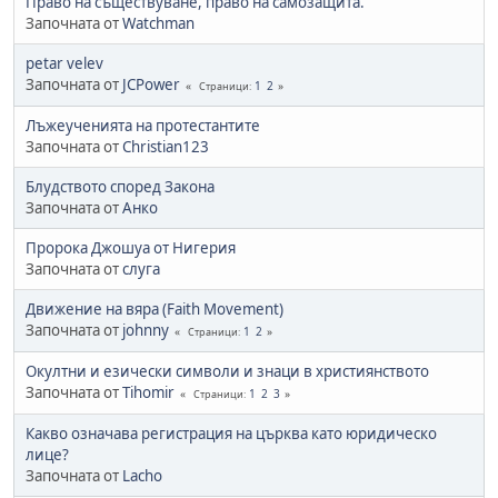
Право на съществуване, право на самозащита.
Започната от
Watchman
petar velev
Започната от
JCPower
1
2
Страници
Лъжеученията на протестантите
Започната от
Christian123
Блудството според Закона
Започната от
Анко
Пророка Джошуа от Нигерия
Започната от
слуга
Движение на вяра (Faith Movement)
Започната от
johnny
1
2
Страници
Окултни и езически символи и знаци в християнството
Започната от
Tihomir
1
2
3
Страници
Какво означава регистрация на църква като юридическо
лице?
Започната от
Lacho