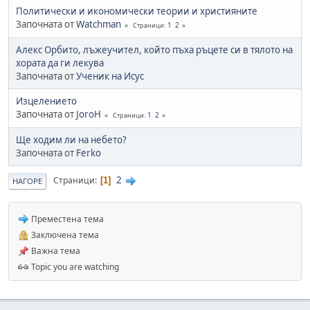
Политически и икономически теории и християните
Започната от
Watchman
1
2
Страници
Алекс Орбито, лъжеучител, който пъха ръцете си в тялото на
хората да ги лекува
Започната от
Ученик на Исус
Изцелението
Започната от
JoroH
1
2
Страници
Ще ходим ли на небето?
Започната от
Ferko
2
Страници
1
НАГОРЕ
Преместена тема
Заключена тема
Важна тема
Topic you are watching