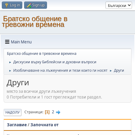
Log in
Sign up
Братско общение в
тревожни времена
Main Menu
Братско общение в тревожни времена
Дискусии върху Библейски и духовни въпроси
►
Изобличаване на лъжеучения и тези които ги носят
Други
►
►
Други
място за всички други лъжеучения
0 Потребители и 1 гост преглеждат този раздел.
2
Страници
1
НАДОЛУ
Заглавие
/
Започната от