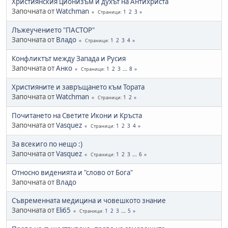
Християнския ционизъм и духът на Антихриста
Започната от
Watchman
1
2
3
Страници
Лъжеучението "ПАСТОР"
Започната от
Владо
1
2
3
4
Страници
Конфликтът между Запада и Русия
Започната от
Анко
1
2
3
...
8
Страници
Християните и завръщането към Тората
Започната от
Watchman
1
2
Страници
Почитането на Светите Икони и Кръста
Започната от
Vasquez
1
2
3
4
Страници
За всекиго по нещо :)
Започната от
Vasquez
1
2
3
...
6
Страници
Относно виденията и "слово от Бога"
Започната от
Владо
Съвременната медицина и човешкото знание
Започната от
Eli65
1
2
3
...
5
Страници