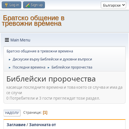
Log in
Sign up
Братско общение в
тревожни времена
Main Menu
Братско общение в тревожни времена
Дискусии върху Библейски и духовни въпроси
►
Последни времена
Библейски пророчества
►
►
Библейски пророчества
касаещи последните времена и това което се случва и има да
се случи
0 Потребители и 3 гости преглеждат този раздел.
Страници
1
НАДОЛУ
Заглавие
/
Започната от