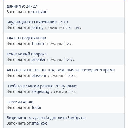
Даниил 9: 24- 27
Започната от
small axe
Блудницата от Откровение 17-19
Започната от
johnny
1
2
3
...
14
Страници
144 000 подпечатани
Започната от
Tihomir
1
2
Страници
Кой е Божий пророк?
Започната от
pironka
1
2
3
Страници
АКТУАЛНИ ПРОРОЧЕСТВА, ВИДЕНИЯ за последното време
Започната от
blossom
1
2
3
Страници
"Небето е съвсем реално" от Чу Томас
Започната от
Siegeszug
1
2
Страници
Езекиил 40-48
Започната от
Todor
Видението за ада на Анджелика Замбрано
Започната от
small axe