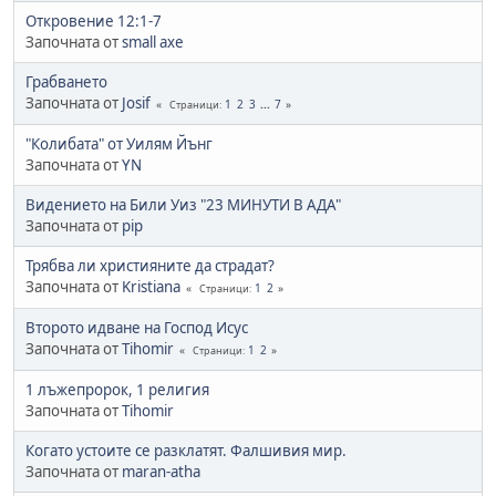
Откровение 12:1-7
Започната от
small axe
Грабването
Започната от
Josif
1
2
3
...
7
Страници
"Колибата" от Уилям Йънг
Започната от
YN
Видението на Били Уиз "23 МИНУТИ В АДА"
Започната от
pip
Трябва ли християните да страдат?
Започната от
Kristiana
1
2
Страници
Второто идване на Господ Исус
Започната от
Tihomir
1
2
Страници
1 лъжепророк, 1 религия
Започната от
Tihomir
Когато устоите се разклатят. Фалшивия мир.
Започната от
maran-atha